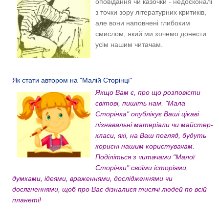
оповідання чи казочки - недосконалі
з точки зору літературних критиків,
але вони наповнені глибоким
смислом, який ми хочемо донести
усім нашим читачам.
Як стати автором на "Малій Сторінці"
Якщо Вам є, про що розповісти
світові, пишіть нам. "Мала
Сторінка" опублікує Ваші цікаві
пізнавальні матеріали чи майстер-
класи, які, на Ваш погляд, будуть
корисні нашим користувачам.
Поділіться з читачами "Малої
Сторінки" своїми історіями,
думками, ідеями, враженнями, дослідженнями чи
досягненнями, щоб про Вас дізналися тисячі людей по всій
планеті!