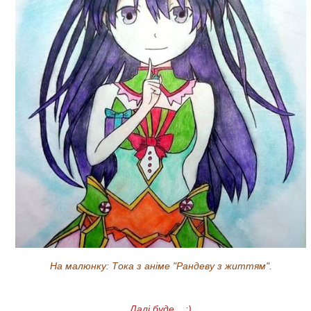
На малюнку: Тока з аніме "Рандеву з життям".
Далі буде... :)