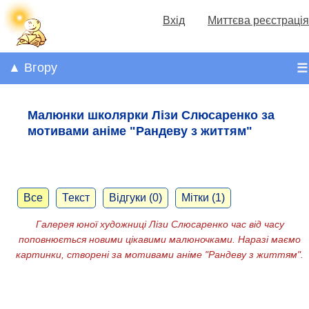
Вхід
Миттєва реєстрація
▲ Вгору
☰
Малюнки школярки Лізи Слюсаренко за
мотивами аніме "Рандеву з життям"
Все
Текст
Відгуки (0)
Мітки (1)
Галерея юної художниці Лізи Слюсаренко час від часу
поповнюється новими цікавими малюночками. Наразі маємо
картинки, створені за мотивами аніме "Рандеву з життям".