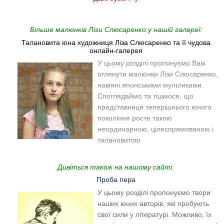
Більше малюнків Лізи Слюсаренко у нашій галереї:
Талановита юна художниця Ліза Слюсаренко та її чудова
онлайн-галерея
У цьому розділі пропонуємо Вам
оглянути малюнки Лізи Слюсаренко,
навіяні японськими мультиками.
Споглядаймо та тішмося, що
представниця теперішнього юного
покоління росте такою
неординарною, цілеспрямованою і
талановитою.
Дивіться також на нашому сайті:
Проба пера
У цьому розділі пропонуємо твори
наших юних авторів, які пробують
свої сили у літературі. Можливо, їх