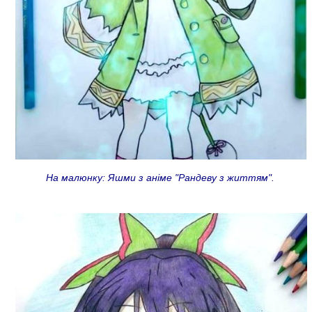
На малюнку: Яшми з аніме "Рандеву з життям".