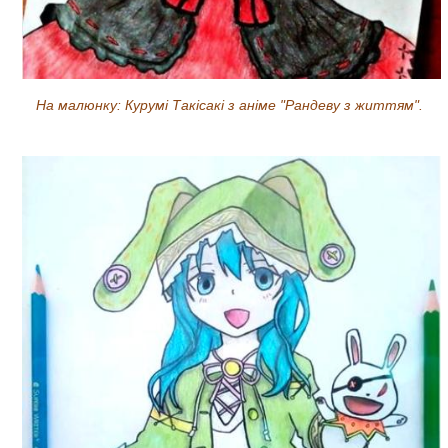
На малюнку: Курумі Такісакі з аніме "Рандеву з життям".