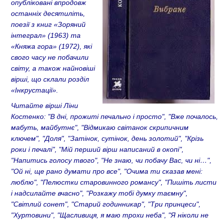
опубліковані впродовж
останніх десятиліть,
поезії з книг «Зоряний
інтеграл» (1963) та
«Княжа гора» (1972), які
свого часу не побачили
світу, а також найновіші
вірші, що склали розділ
«Інкрустації».
Читайте вірші Ліни
Костенко: "В дні, прожиті печально і просто", "Вже почалось,
мабуть, майбутнє", "Відмикаю світанок скрипичним
ключем", "Доля", "Затінок, сутінок, день золотий", "Крізь
роки і печалі", "Мій перший вірш написаний в окопі",
"Напитись голосу твого", "Не знаю, чи побачу Вас, чи ні…",
"Ой ні, ще рано думати про все", "Очима ти сказав мені:
люблю", "Пелюстки старовинного романсу", "Пишіть листи
і надсилайте вчасно", "Розкажу тобі думку таємну",
"Світлий сонет", "Старий годинникар", "Три принцеси",
"Хуртовини", "Щасливиця, я маю трохи неба", "Я ніколи не