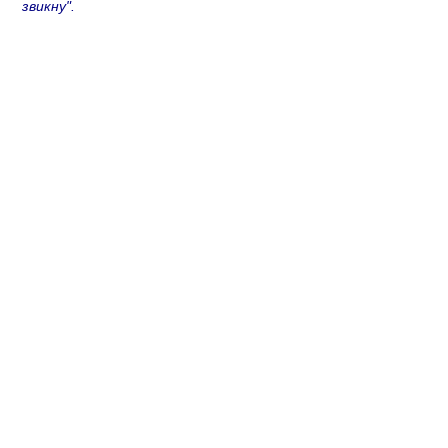
звикну".