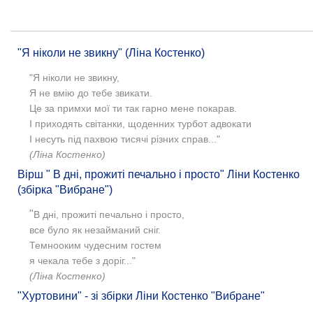
"Я ніколи не звикну" (Ліна Костенко)
"Я ніколи не звикну,
Я не вмію до тебе звикати.
Це за примхи мої ти так гарно мене покарав.
І приходять світанки, щоденних турбот адвокати
І несуть під пахвою тисячі різних справ..."
(Ліна Костенко)
Вірш " В дні, прожиті печально і просто" Ліни Костенко
(збірка "Вибране")
"
В дні, прожиті печально і просто,
все було як незайманий сніг.
Темнооким чудесним гостем
я чекала тебе з доріг..."
(Ліна Костенко)
"Хуртовини" - зі збірки Ліни Костенко "Вибране"