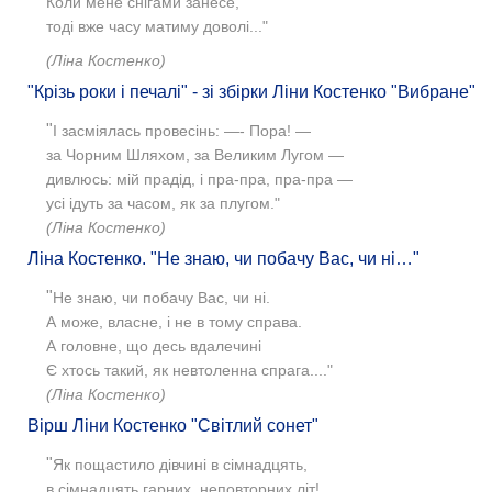
Коли мене снігами занесе,
тоді вже часу матиму доволі..."
(Ліна Костенко)
"Крізь роки і печалі" - зі збірки Ліни Костенко "Вибране"
"
І засміялась провесінь: —- Пора! —
за Чорним Шляхом, за Великим Лугом —
дивлюсь: мій прадід, і пра-пра, пра-пра —
усі ідуть за часом, як за плугом."
(Ліна Костенко)
Ліна Костенко. "Не знаю, чи побачу Вас, чи ні…"
"
Не знаю, чи побачу Вас, чи ні.
А може, власне, і не в тому справа.
А головне, що десь вдалечині
Є хтось такий, як невтоленна спрага...."
(Ліна Костенко)
Вірш Ліни Костенко "Світлий сонет"
"
Як пощастило дівчині в сімнадцять,
в сімнадцять гарних, неповторних літ!