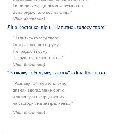
Ти не дивись, що дівчинка сумна ця.
Вона ридає, але все як слід..."
(Ліна Костенко)
Ліна Костенко, вірш "Напитись голосу твого"
"
Напитись голосу твого,
Того закоханого струму,
Тієї радості і суму,
Чаклунства дивного того."
(Ліна Костенко)
"Розкажу тобі думку таємну" - Ліна Костенко
"
Розкажу тобі думку таємну,
дивний здогад мене обпік:
я залишуся в серці твоєму
на сьогодні, на завтра, навік..."
(Ліна Костенко)