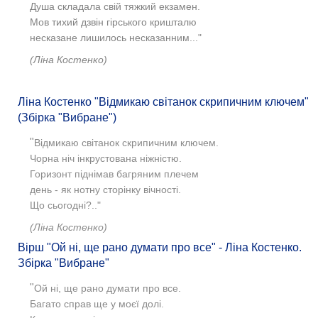
Душа складала свій тяжкий екзамен.
Мов тихий дзвін гірського кришталю
несказане лишилось несказанним..."
(Ліна Костенко)
Ліна Костенко "Відмикаю світанок скрипичним ключем"
(Збірка "Вибране")
"
Відмикаю світанок скрипичним ключем.
Чорна ніч інкрустована ніжністю.
Горизонт піднімав багряним плечем
день - як нотну сторінку вічності.
Що сьогодні?.."
(Ліна Костенко)
Вірш "Ой ні, ще рано думати про все" - Ліна Костенко.
Збірка "Вибране"
"
Ой ні, ще рано думати про все.
Багато справ ще у моєї долі.