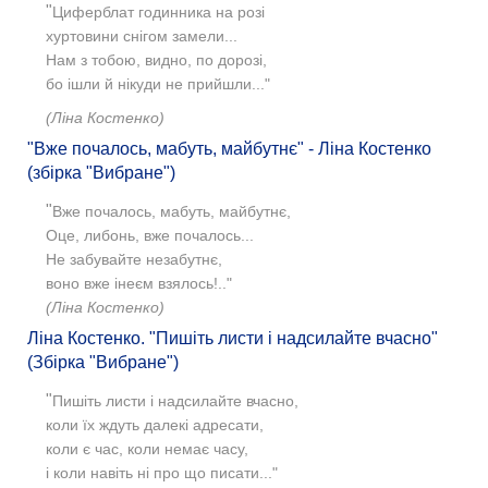
"
Циферблат годинника на розі
хуртовини снігом замели...
Нам з тобою, видно, по дорозі,
бо ішли й нікуди не прийшли..."
(Ліна Костенко)
"Вже почалось, мабуть, майбутнє" - Ліна Костенко
(збірка "Вибране")
"
Вже почалось, мабуть, майбутнє,
Оце, либонь, вже почалось...
Не забувайте незабутнє,
воно вже інеєм взялось!.."
(Ліна Костенко)
Ліна Костенко. "Пишіть листи і надсилайте вчасно"
(Збірка "Вибране")
"
Пишіть листи і надсилайте вчасно,
коли їх ждуть далекі адресати,
коли є час, коли немає часу,
і коли навіть ні про що писати..."