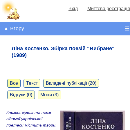
Вхід
Миттєва реєстрація
▲ Вгору
☰
Ліна Костенко. Збірка поезій "Вибране"
(1989)
Все
Текст
Вкладені публікації (20)
Відгуки (0)
Мітки (3)
Книжка віршів та поем
відомої української
поетеси містить твори,