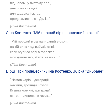
під небом, у чистому полі,
для різних людей,
для щедрих і скнар,
продавалися різні Долі..."
(Ліна Костенко)
Ліна Костенко. "Мій перший вірш написаний в окопі"
"
Мій перший вірш написаний в окопі,
на тій сипкій од вибухів стіні,
коли згубило зорі в гороскопі
моє дитинство, вбите на війні..."
(Ліна Костенко)
Вірш "Три принцеси" - Ліна Костенко. Збірка "Вибране"
"
Немов чарівні декорації -
жасмин, троянди і бузок.
Кузини мамині, три грації,
як три принцеси із казок..."
(Ліна Костенко)