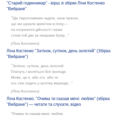
"Старий годинникар" - вірш зі збірки Ліни Костенко
"Вибране"
"
Ще пароплавчики чаділи, наче праски,
ще ми шукали крем'яхи в піску,—
на пограниччі дійсності і казки
стояв той дім за хмарами бузку..."
(Ліна Костенко)
Ліна Костенко "Затінок, сутінок, день золотий" (Збірка
"Вибране")
"
Затінок, сутінок, день золотий.
Плачуть і моляться білі троянди.
Може, це я, або хто. або ти
ось там сидить у куточку веранди..."
(Ліна Костенко)
Ліна Костенко. "Очима ти сказав мені: люблю" (збірка
"Вибране") — читати та слухати, відео
"Очима ти сказав мені: люблю.