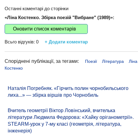
Останні коментарі до сторінки
«Ліна Костенко. Збірка поезій "Вибране" (1989)»:
Оновити список коментарів
Всьго відгуків:
0
+ Додати коментар
Споріднені публікації, за тегами:
Поезії
Література
Ліна
Костенко
Наталія Погребняк. «Гірчить полин чорнобильського
лиха...» — збірка віршів про Чорнобиль
Вчитель геометрії Віктор Ловінський, вчителька
літератури Людмила Федорова: «Хайку оріганометрії».
STEARM-урок у 7-му класі (геометрія, література,
інженерія)