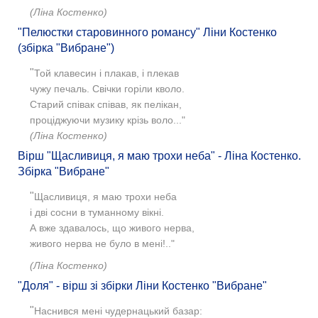
(Ліна Костенко)
"Пелюстки старовинного романсу" Ліни Костенко
(збірка "Вибране")
"
Той клавесин і плакав, і плекав
чужу печаль. Свічки горіли кволо.
Старий співак співав, як пелікан,
проціджуючи музику крізь воло..."
(Ліна Костенко)
Вірш "Щасливиця, я маю трохи неба" - Ліна Костенко.
Збірка "Вибране"
"
Щасливиця, я маю трохи неба
і дві сосни в туманному вікні.
А вже здавалось, що живого нерва,
живого нерва не було в мені!.."
(Ліна Костенко)
"Доля" - вірш зі збірки Ліни Костенко "Вибране"
"
Наснився мені чудернацький базар: