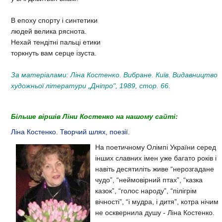
В епоху спорту і синтетики
людей велика ряснота.
Нехай тендітні пальці етики
торкнуть вам серце ізуста.
За матеріалами: Ліна Костенко. Вибране. Київ. Видавництво
художньої літератури „Дніпро", 1989, стор. 66.
Більше віршів Ліни Костенко на нашому сайті:
Ліна Костенко. Творчий шлях, поезії.
На поетичному Олімпі України серед
інших славних імен уже багато років і
навіть десятиліть живе “нерозгадане
чудо”, “неймовірний птах”, “казка
казок”, “голос народу”, “пілігрім
вічності”, “і мудра, і дитя”, котра нічим
не осквернила душу - Ліна Костенко.