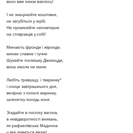
воно вже інеєм взялось!
І не знецінюйте коштовне,
не загубіться у юрбі.
Не проміняйте неповторне
на стоврзаців у.собі!
Минають фронди і жіронди,
минає славне і гучне.
Шукайте посмішку Джокоцди,
вона ніколи не мине.
Любіть травшщу, і тваринку*
і сонце завтрашнього дня,
вечірню з попелі жаринку,
шляхетну інохідь коня.
Згадайте в поспіху вагона,
в невідворотності вникань,
як рафаелівська Мадонна
у вічі дивиться вікам!