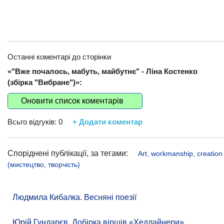
Останні коментарі до сторінки
«"Вже почалось, мабуть, майбутнє" - Ліна Костенко
(збірка "Вибране")»:
Оновити список коментарів
Всьго відгуків:
0
+ Додати коментар
Споріднені публікації, за тегами:
Art, workmanship, creation
(мистецтво, творчість)
Людмила Кибалка. Весняні поезії
Юрій Гундарєв. Добірка віршів «Хедлайнери»,