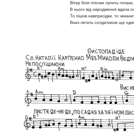
Вітер біля гілочки лупить гопака,
В нього від народження вдача ос
То пішов навприсідки, то чекан
Вниз летить солдатиком ще один