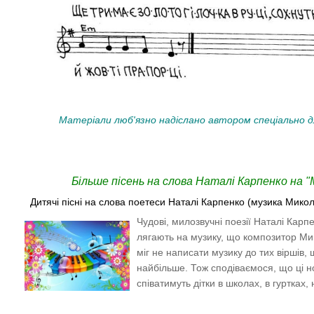
Матеріали люб'язно надіслано автором спеціально д
Більше пісень на слова Наталі Карпенко на "
Дитячі пісні на слова поетеси Наталі Карпенко (музика Микол
Чудові, милозвучні поезії Наталі Карпе
лягають на музику, що композитор​ М
міг не написати музику до тих віршів,
найбільше. Тож сподіваємося, що ці н
співатимуть дітки в школах, в гуртках, 