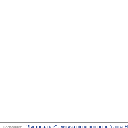
"Листопад іде" - дитяча пісня про осінь (слова 
Посилання: