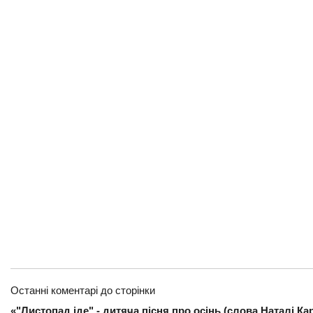
Останні коментарі до сторінки
«"Листопад іде" - дитяча пісня про осінь (слова Наталі К