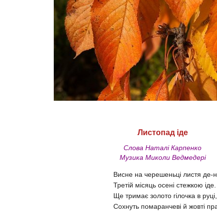
Листопад іде
Слова Наталі Карпенко
Музика Миколи Ведмедері
Висне на черешеньці листя де-н
Третій місяць осені стежкою іде
Ще тримає золото гілочка в руці,
Сохнуть помаранчеві й жовті пр