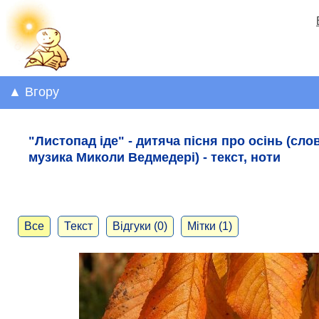
▲ Вгору
"Листопад іде" - дитяча пісня про осінь (сло
музика Миколи Ведмедері) - текст, ноти
Все
Текст
Відгуки (0)
Мітки (1)