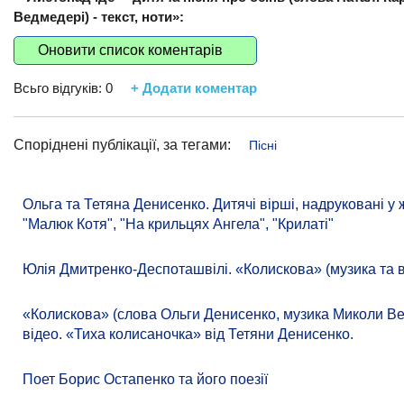
Ведмедері) - текст, ноти»:
Оновити список коментарів
Всьго відгуків:
0
+ Додати коментар
Споріднені публікації, за тегами:
Пісні
Ольга та Тетяна Денисенко. Дитячі вірші, надруковані у 
"Малюк Котя", "На крильцях Ангела", "Крилаті"
Юлія Дмитренко-Деспоташвілі. «Колискова» (музика та 
«Колискова» (слова Ольги Денисенко, музика Миколи Ве
відео. «Тиха колисаночка» від Тетяни Денисенко.
Поет Борис Остапенко та його поезії