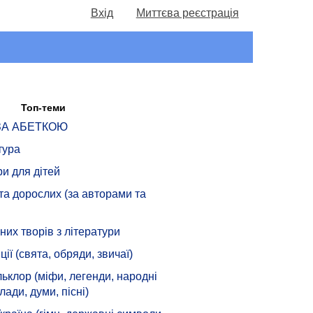
Вхід
Миттєва реєстрація
Топ-теми
 ЗА АБЕТКОЮ
тура
ри для дітей
 та дорослих (за авторами та
их творів з літератури
ції (свята, обряди, звичаї)
ьклор (міфи, легенди, народні
лади, думи, пісні)