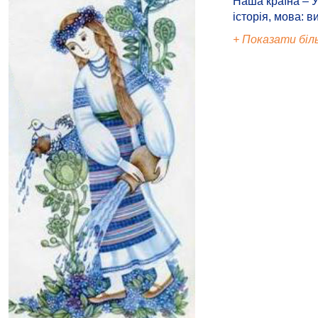
Наша країна – У
історія, мова: в
+ Показати біл