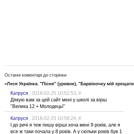
Останні коментарі до сторінки
«Леся Українка. "Пісня" (уривок), "Барвіночку мій хрещати
Катруся
, 2018-02-25 10:52:53,
#
Дякую вам за цей сайт мені у школі за вірш
"Велика 12 + Молодець!"
Катруся
, 2018-02-25 10:58:24,
#
І до речі я теж пишу вірші хоча мені 9 років, але я
все ж таки почала у 8 років. А у скільки років був 1