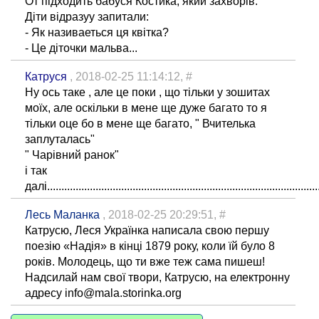
От підходить бабуся Костика, який захворів.
Діти відразуу запитали:
- Як називаеться ця квітка?
- Це діточки мальва...
Катруся
, 2018-02-25 11:14:12,
#
Ну ось таке , але це поки , що тільки у зошитах
моїх, але оскільки в мене ще дуже багато то я
тільки оце бо в мене ще багато, " Вчителька
заплуталась"
" Чарівний ранок"
і так
далі................................................................................................
Лесь Маланка
, 2018-02-25 20:29:51,
#
Катрусю, Леся Українка написала свою першу
поезію «Надія» в кінці 1879 року, коли їй було 8
років. Молодець, що ти вже теж сама пишеш!
Надсилай нам свої твори, Катрусю, на електронну
адресу info@mala.storinka.org