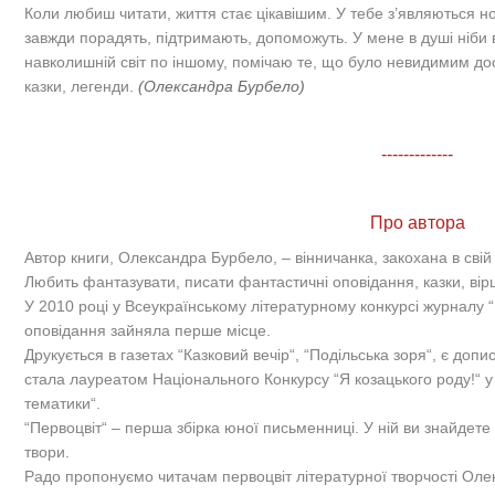
Коли любиш читати, життя стає цікавішим. У тебе з’являються нові
завжди порадять, підтримають, допоможуть. У мене в душі ніби в
навколишній світ по іншому, помічаю те, що було невидимим досі.
казки, легенди.
(Олександра Бурбело)
-------------
Про автора
Автор книги, Олександра Бурбело, – вінничанка, закохана в свій 
Любить фантазувати, писати фантастичні оповідання, казки, вірш
У 2010 році у Всеукраїнському літературному конкурсі журналу 
оповідання зайняла перше місце.
Друкується в газетах “Казковий вечір“, “Подільська зоря“, є допи
стала лауреатом Національного Конкурсу “Я козацького роду!“ у 
тематики“.
“Первоцвіт“ – перша збірка юної письменниці. У ній ви знайдете 
твори.
Радо пропонуємо читачам первоцвіт літературної творчості Оле