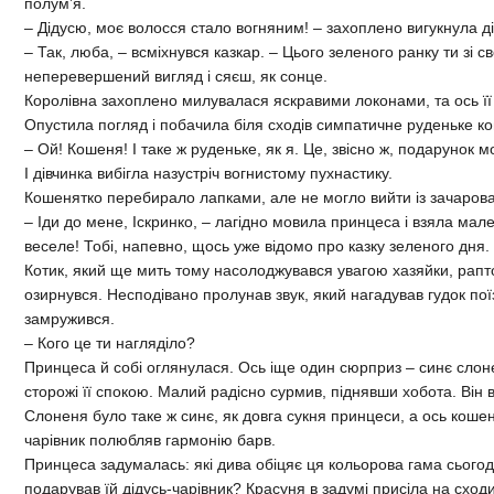
полум’я.
– Дідусю, моє волосся стало вогняним! – захоплено вигукнула ді
– Так, люба, – всміхнувся казкар. – Цього зеленого ранку ти зі
неперевершений вигляд і сяєш, як сонце.
Королівна захоплено милувалася яскравими локонами, та ось її
Опустила погляд і побачила біля сходів симпатичне руденьке к
– Ой! Кошеня! І таке ж руденьке, як я. Це, звісно ж, подарунок м
І дівчинка вибігла назустріч вогнистому пухнастику.
Кошенятко перебирало лапками, але не могло вийти із зачарова
– Іди до мене, Іскринко, – лагідно мовила принцеса і взяла мале
веселе! Тобі, напевно, щось уже відомо про казку зеленого дня.
Котик, який ще мить тому насолоджувався увагою хазяйки, рапто
озирнувся. Несподівано пролунав звук, який нагадував гудок по
замружився.
– Кого це ти нагляділо?
Принцеса й собі оглянулася. Ось іще один сюрприз – синє слонен
сторожі її спокою. Малий радісно сурмив, піднявши хобота. Він 
Слоненя було таке ж синє, як довга сукня принцеси, а ось кошеня
чарівник полюбляв гармонію барв.
Принцеса задумалась: які дива обіцяє ця кольорова гама сьогод
подарував їй дідусь-чарівник? Красуня в задумі присіла на сход