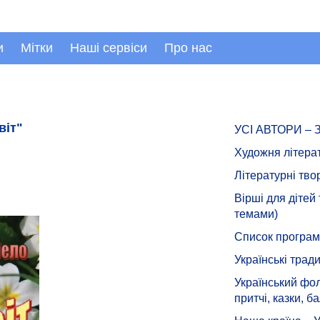
и
Мітки
Наші сервіси
Про нас
віт"
УСІ АВТОРИ –
Художня літера
Літературні тво
Вірші для дітей
темами)
Список програмн
Українські тради
Український фол
притчі, казки, ба