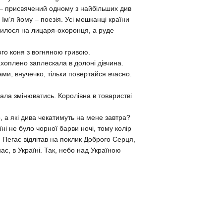
, – присвячений одному з найбільших див
 Ім’я йому – поезія. Усі мешканці країни
рилося на лицаря-охоронця, а руде
го коня з вогняною гривою.
ахоплено заплескала в долоні дівчина.
ами, внучечко, тільки повертайся вчасно.
ала змінюватись. Королівна в товаристві
 а які дива чекатимуть на мене завтра?
ні не було чорної барви ночі, тому колір
 Пегас відлітав на поклик Доброго Серця,
ас, в Україні. Так, небо над Україною