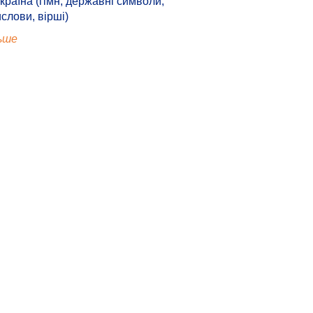
країна (гімн, державні символи,
ислови, вірші)
ьше