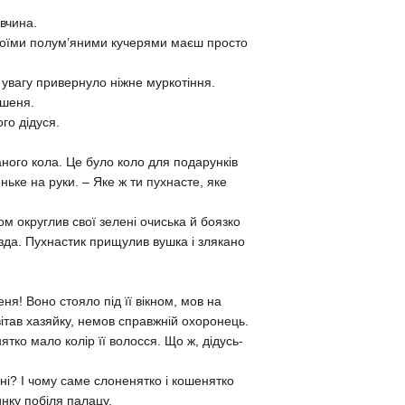
вчина.
 своїми полум’яними кучерями маєш просто
 увагу привернуло ніжне муркотіння.
ошеня.
ого дідуся.
ного кола. Це було коло для подарунків
ньке на руки. – Яке ж ти пухнасте, яке
м округлив свої зелені очиська й боязко
їзда. Пухнастик прищулив вушка і злякано
я! Воно стояло під її вікном, мов на
вітав хазяйку, немов справжній охоронець.
тко мало колір її волосся. Що ж, дідусь-
ні? І чому саме слоненятко і кошенятко
инку побіля палацу.