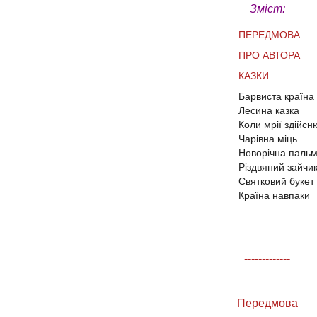
Зміст:
ПЕРЕДМОВА
ПРО АВТОРА
КАЗКИ
Барвиста країна
Лесина казка
Коли мрiї здiйс
Чарiвна мiць
Новорiчна паль
Рiздвяний зайчи
Святковий букет
Країна навпаки
-------------
Передмова