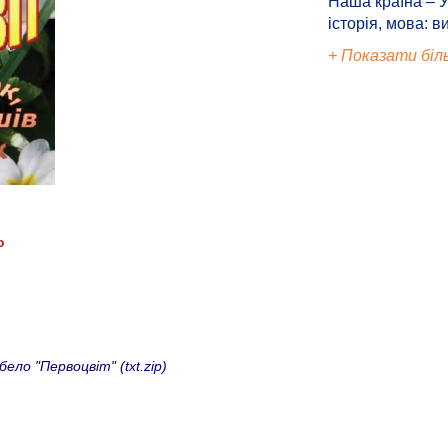
Наша країна – У
історія, мова: в
+ Показати біл
о
о "Первоцвіт" (txt.zip)