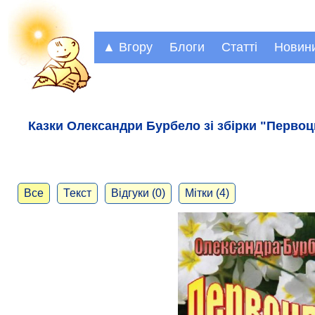
▲ Вгору
Блоги
Статті
Новин
Казки Олександри Бурбело зі збірки "Первоц
Все
Текст
Відгуки (0)
Мітки (4)