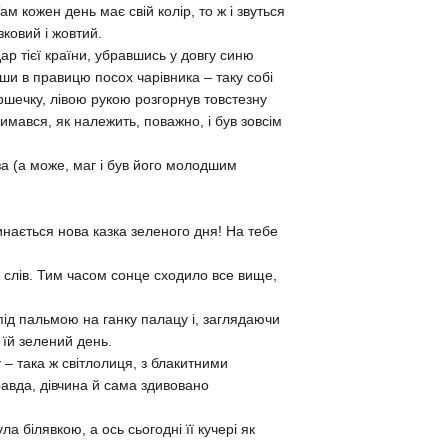
ам кожен день має свій колір, то ж і звуться
зковий і жовтий.
ар тієї країни, убравшись у довгу синю
ши в правицю посох чарівника – таку собі
ершечку, лівою рукою розгорнув товстезну
римався, як належить, поважно, і був зовсім
а (а може, маг і був його молодшим
инається нова казка зеленого дня! На тебе
 слів. Тим часом сонце сходило все вище,
під пальмою на ганку палацу і, заглядаючи
 їй зелений день.
– така ж світлолиця, з блакитними
авда, дівчина й сама здивовано
 білявкою, а ось сьогодні її кучері як