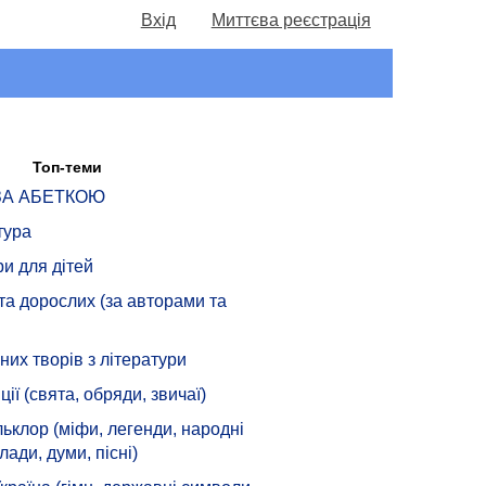
Вхід
Миттєва реєстрація
Топ-теми
 ЗА АБЕТКОЮ
тура
ри для дітей
 та дорослих (за авторами та
их творів з літератури
ції (свята, обряди, звичаї)
ьклор (міфи, легенди, народні
лади, думи, пісні)