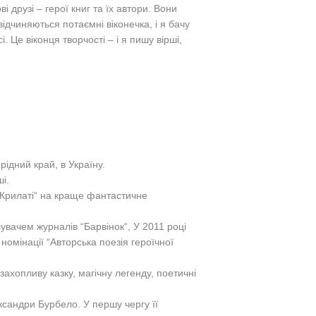
 друзі – герої книг та їх автори. Вони
ідчиняються потаємні віконечка, і я бачу
 Це віконця творчості – і я пишу вірші,
рідний край, в Україну.
і.
“Крилаті“ на краще фантастичне
сувачем журналів “Барвінок“, У 2011 році
номінації “Авторська поезія героїчної
захопливу казку, магічну легенду, поетичні
ксандри Бурбело. У першу чергу її