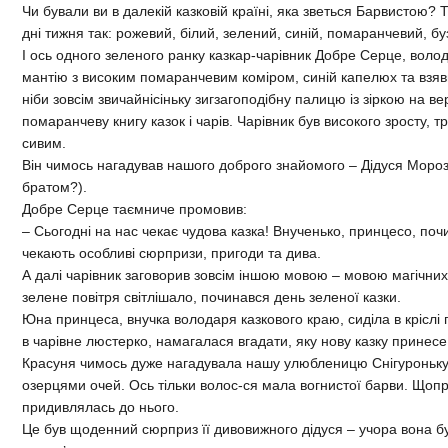
Чи бували ви в далекій казковій країні, яка зветься Барвистою? Т
дні тижня так: рожевий, білий, зелений, синій, помаранчевий, бу
І ось одного зеленого ранку казкар-чарівник Добре Серце, волод
мантію з високим помаранчевим коміром, синій капелюх та взяв
ніби зовсім звичайнісіньку зигзагоподібну палицю із зіркою на в
помаранчеву книгу казок і чарів. Чарівник був високого зросту, т
сивим.
Він чимось нагадував нашого доброго знайомого – Дідуся Мороз
братом?).
Добре Серце таємниче промовив:
– Сьогодні на нас чекає чудова казка! Внученько, принцесо, поч
чекають особливі сюрпризи, пригоди та дива.
А далі чарівник заговорив зовсім іншою мовою – мовою магічних
зелене повітря світлішало, починався день зеленої казки.
Юна принцеса, внучка володаря казкового краю, сиділа в кріслі 
в чарівне люстерко, намагалася вгадати, яку нову казку принесе
Красуня чимось дуже нагадувала нашу улюбленицю Снігуроньку 
озерцями очей. Ось тільки волос-ся мала вогнистої барви. Щопр
придивлялась до нього.
Це був щоденний сюрприз її дивовижного дідуся – учора вона була