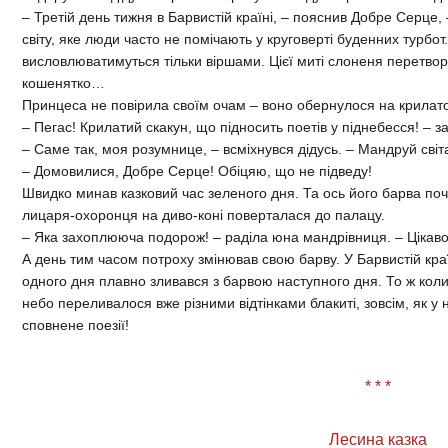
– Третій день тижня в Барвистій країні, – пояснив Добре Серце
світу, яке люди часто не помічають у круговерті буденних турбот.
висловлюватимуться тільки віршами. Цієї миті слоненя перетво
кошенятко…
Принцеса не повірила своїм очам – воно обернулося на крилато
– Пегас! Крилатий скакун, що підносить поетів у піднебесся! – з
– Саме так, моя розумнице, – всміхнувся дідусь. – Мандруй світ
– Домовилися, Добре Серце! Обіцяю, що не підведу!
Швидко минав казковий час зеленого дня. Та ось його барва поч
лицаря-охоронця на диво-коні поверталася до палацу.
– Яка захоплююча подорож! – раділа юна мандрівниця. – Цікаво,
А день тим часом потроху змінював свою барву. У Барвистій краї
одного дня плавно зливався з барвою наступного дня. То ж коли
небо переливалося вже різними відтінками блакиті, зовсім, як у н
сповнене поезії!
* * *
Лесина казка