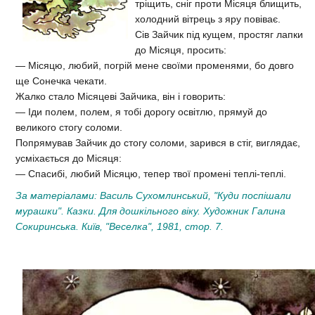
тріщить, сніг проти Місяця блищить,
холодний вітрець з яру повіває.
Сів Зайчик під кущем, простяг лапки
до Місяця, просить:
— Місяцю, любий, погрій мене своїми променями, бо довго
ще Сонечка чекати.
Жалко стало Місяцеві Зайчика, він і говорить:
— Іди полем, полем, я тобі дорогу освітлю, прямуй до
великого стогу соломи.
Попрямував Зайчик до стогу соломи, зарився в стіг, виглядає,
усміхається до Місяця:
— Спасибі, любий Місяцю, тепер твої промені теплі-теплі.
За матеріалами: Василь Сухомлинський, "Куди поспішали
мурашки". Казки. Для дошкільного віку. Художник Галина
Сокиринська. Київ, "Веселка", 1981, стор. 7.