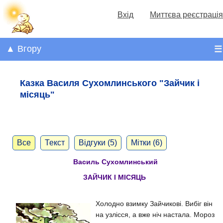
Вхід
Миттєва реєстрація
▲ Вгору
☰
Казка Василя Сухомлинського "Зайчик і
місяць"
Все
Текст
Відгуки (5)
Мітки (6)
Василь Сухомлинський
ЗАЙЧИК І МІСЯЦЬ
Холодно взимку Зайчикові. Вибіг він
на узлісся, а вже ніч настала. Мороз