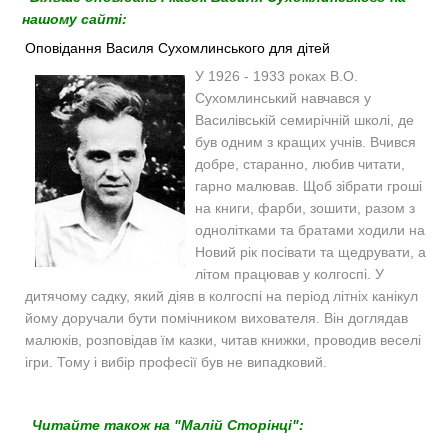
нашому сайті:
Оповідання Василя Сухомлинського для дітей
У 1926 - 1933 роках В.О.
Сухомлинський навчався у
Василівській семирічній школі, де
був одним з кращих учнів. Вчився
добре, старанно, любив читати,
гарно малював. Щоб зібрати гроші
на книги, фарби, зошити, разом з
однолітками та братами ходили на
Новий рік посівати та щедрувати, а
літом працював у колгоспі. У
дитячому садку, який діяв в колгоспі на період літніх канікул
йому доручали бути помічником вихователя. Він доглядав
малюків, розповідав їм казки, читав книжки, проводив веселі
ігри. Тому і вибір професії був не випадковий.
Читайте також на "Малій Сторінці":