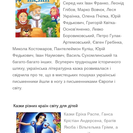
Серед них Іван Франко, Леонід
Глібов, Марко Вовчок, Леся
Українка, Олена Пчілка, Юрій
Федькович, Григорій Квітка-
Основ’яненко, Левко
Боровиковський, Петро Гулак-
Артемовський, Євген Гребінка,
Микола Костомаров, Пантелеймон Куліш, Юрій
Федькович, Іван Наумович, Василь Сухомлинський та
багато-багато інших. Всупереч труднощам історичного
шляху, українська літературна казка розвивалася і
свідчила про те, що в мистецьких пошуках українські
письменники йшли в ногу з письменниками Європи і
світу.
Казки різних країн світу для дітей
Казки
Еріха Распе, Ганса
Крістіан Андерсена, братів
Якоба і Вільгельма Грімм, а