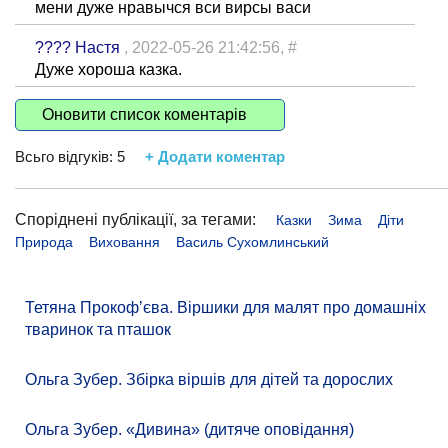
мени дуже нравычся вси вирсы васи
???? Настя
, 2022-05-26 21:42:56,
#
Дуже хороша казка.
Оновити список коментарів
Всьго відгуків:
5
+ Додати коментар
Споріднені публікації, за тегами:
Казки
Зима
Діти
Природа
Виховання
Василь Сухомлинський
Тетяна Прокоф’єва. Віршики для малят про домашніх
тваринок та пташок
Ольга Зубер. Збірка віршів для дітей та дорослих
Ольга Зубер. «Дивина» (дитяче оповідання)