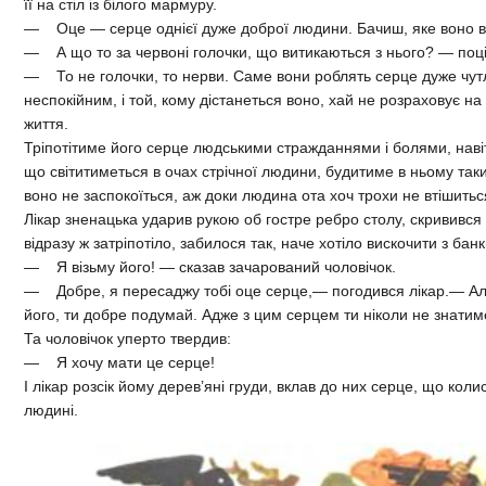
її на стіл із білого мармуру.
— Оце — серце однієї дуже доброї людини. Бачиш, яке воно ве
— А що то за червоні голочки, що витикаються з нього? — поці
— То не голочки, то нерви. Саме вони роблять серце дуже чут
неспокійним, і той, кому дістанеться воно, хай не розраховує на
життя.
Тріпотітиме його серце людськими стражданнями і болями, нав
що світитиметься в очах стрічної людини, будитиме в ньому таки
воно не заспокоїться, аж доки людина ота хоч трохи не втішиться
Лікар зненацька ударив рукою об гостре ребро столу, скривився 
відразу ж затріпотіло, забилося так, наче хотіло вискочити з банк
— Я візьму його! — сказав зачарований чоловічок.
— Добре, я пересаджу тобі оце серце,— погодився лікар.— Ал
його, ти добре подумай. Адже з цим серцем ти ніколи не знатим
Та чоловічок уперто твердив:
— Я хочу мати це серце!
І лікар розсік йому дерев’яні груди, вклав до них серце, що кол
людині.