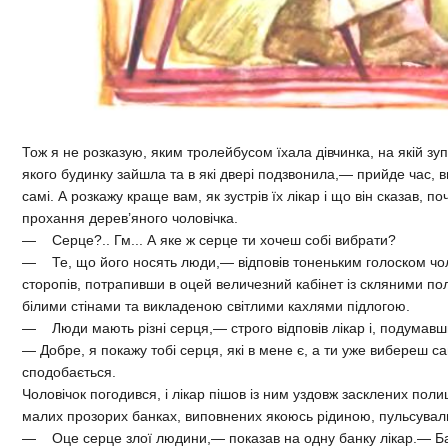
Тож я не розказую, яким тролейбусом їхала дівчинка, на якій зу
якого будинку зайшла та в які двері подзвонила,— прийде час, в
самі. А розкажу краще вам, як зустрів їх лікар і що він сказав, 
прохання дерев’яного чоловічка.
— Серце?.. Гм... А яке ж серце ти хочеш собі вибрати?
— Те, що його носять люди,— відповів тоненьким голоском чоло
сторопів, потрапивши в оцей величезний кабінет із скляними пол
білими стінами та викладеною світлими кахлями підлогою.
— Люди мають різні серця,— строго відповів лікар і, подумавш
— Добре, я покажу тобі серця, які в мене є, а ти уже вибереш са
сподобається.
Чоловічок погодився, і лікар пішов із ним уздовж засклених полиц
малих прозорих банках, виповнених якоюсь рідиною, пульсувал
— Оце серце злої людини,— показав на одну банку лікар.— Ба