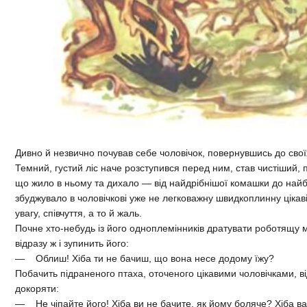
Дивно й незвично почував себе чоловічок, повернувшись до сво
Темний, густий ліс наче розступився перед ним, став чистіший, п
що жило в ньому та дихало — від найдрібнішої комашки до найб
збуджувало в чоловічкові уже не легковажну швидкоплинну цікаві
увагу, співчуття, а то й жаль.
Почне хто-небудь із його одноплемінників дратувати роботящу 
відразу ж і зупинить його:
— Облиш! Хіба ти не бачиш, що вона несе додому їжу?
Побачить підраненого птаха, оточеного цікавими чоловічками, в
докоряти:
— Не чіпайте його! Хіба ви не бачите, як йому боляче? Хіба в