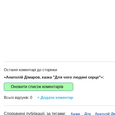
Останні коментарі до сторінки
«Анатолій Дімаров, казка "Для чого людині серце"»:
Оновити список коментарів
Всьго відгуків:
0
+ Додати коментар
Споріднені публікації, за тегами:
Казки
Діти
Анатолій Д