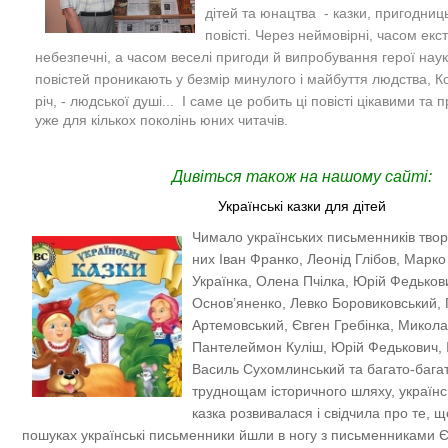
дітей та юнацтва - казки, пригодниць
повісті. Через неймовірні, часом ек
небезпечні, а часом веселі пригоди й випробування герої на
повістей проникають у безмір минулого і майбуття людства, Ко
річ, - людської душі...
І саме це робить ці повісті цікавими та
уже для кількох поколінь юних читачів.
Дивіться також на нашому сайті:
Українські казки для дітей
Чимало українських письменників твор
них Іван Франко, Леонід Глібов, Марко
Українка, Олена Пчілка, Юрій Федькови
Основ’яненко, Левко Боровиковський, 
Артемовський, Євген Гребінка, Микол
Пантелеймон Куліш, Юрій Федькович, 
Василь Сухомлинський та багато-бага
труднощам історичного шляху, українс
казка розвивалася і свідчила про те, 
пошуках українські письменники йшли в ногу з письменниками Єв