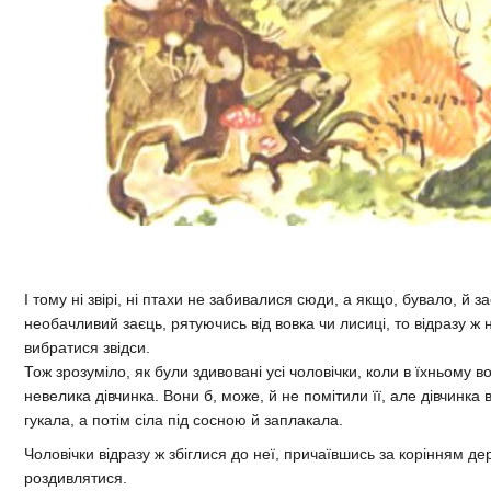
І тому ні звірі, ні птахи не забивалися сюди, а якщо, бувало, й з
необачливий заєць, рятуючись від вовка чи лисиці, то відразу ж
вибратися звідси.
Тож зрозуміло, як були здивовані усі чоловічки, коли в їхньому 
невелика дівчинка. Вони б, може, й не помітили її, але дівчинка 
гукала, а потім сіла під сосною й заплакала.
Чоловічки відразу ж збіглися до неї, причаївшись за корінням дер
роздивлятися.