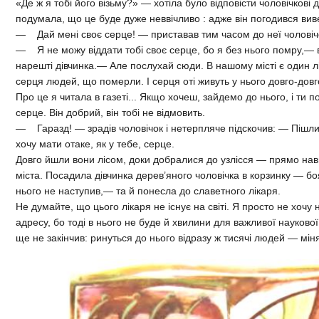
«Де ж я тобі його візьму?» — хотіла було відповісти чоловічкові д
подумала, що це буде дуже неввічливо : адже він погодився вивес
— Дай мені своє серце! — приставав тим часом до неї чоловіч
— Я не можу віддати тобі своє серце, бо я без нього помру,— 
нарешті дівчинка.— Але послухай сюди. В нашому місті є один л
серця людей, що померли. І серця оті живуть у нього довго-дов
Про це я читала в газеті... Якщо хочеш, зайдемо до нього, і ти 
серце. Він добрий, він тобі не відмовить.
— Гаразд! — зрадів чоловічок і нетерпляче підскочив: — Пішл
хочу мати отаке, як у тебе, серце.
Довго йшли вони лісом, доки добралися до узлісся — прямо на
міста. Посадила дівчинка дерев’яного чоловічка в корзинку — б
нього не наступив,— та й понесла до славетного лікаря.
Не думайте, що цього лікаря не існує на світі. Я просто не хочу 
адресу, бо тоді в нього не буде й хвилини для важливої наукової 
ще не закінчив: ринуться до нього відразу ж тисячі людей — мін