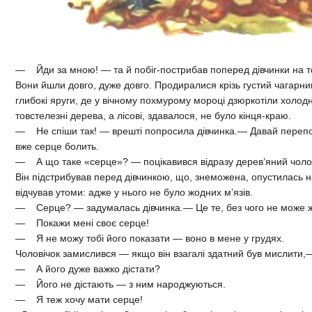
— Йди за мною! — та й побіг-пострибав поперед дівчинки на то
Вони йшли довго, дуже довго. Продиралися крізь густий чагарник
глибокі яруги, де у вічному похмурому мороці дзюркотіли холод
товстелезні дерева, а лісові, здавалося, не було кінця-краю.
— Не спіши так! — врешті попросила дівчинка.— Давай переп
вже серце болить.
— А що таке «серце»? — поцікавився відразу дерев’яний чоло
Він підстрибував перед дівчинкою, що, знеможена, опустилась на
відчував утоми: адже у нього не було жодних м’язів.
— Серце? — задумалась дівчинка.— Це те, без чого не може 
— Покажи мені своє серце!
— Я не можу тобі його показати — воно в мене у грудях.
Чоловічок замислився — якщо він взагалі здатний був мислити,—
— А його дуже важко дістати?
— Його не дістають — з ним народжуються.
— Я теж хочу мати серце!