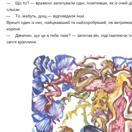
— Що то? — вражено запитували одні, помітивши, як із очей д
сльози.
— То, мабуть, дощ,— відповідали інші.
Врешті один із них, найцікавіший та найхоробріший, не витримав
кореня.
— Дівчинко, що це в тебе таке? — запитав він, підставляючи то
світлі краплини.