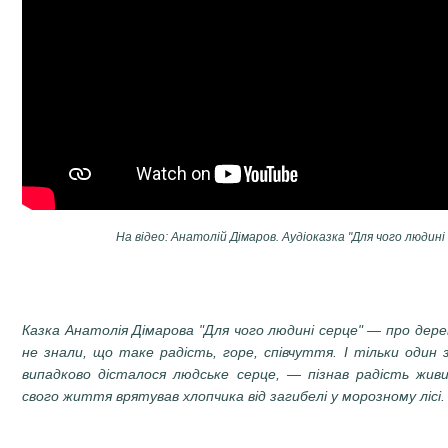
На відео: Анатолій Дімаров. Аудіоказка "Для чого людині 
Казка Анатолія Дімарова "Для чого людині серце" — про дерев’
не знали, що таке радість, горе, співчуття. І тільки один
випадково дісталося людське серце, — пізнав радість живи
свого життя врятував хлопчика від загибелі у морозному лісі.