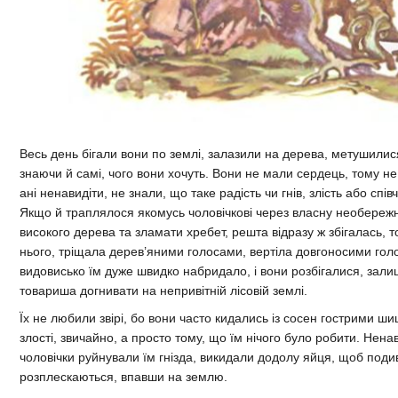
Весь день бігали вони по землі, залазили на дерева, метушилис
знаючи й самі, чого вони хочуть. Вони не мали сердець, тому не
ані ненавидіти, не знали, що таке радість чи гнів, злість або спів
Якщо й траплялося якомусь чоловічкові через власну необережні
високого дерева та зламати хребет, решта відразу ж збігалась, 
нього, тріщала дерев’яними голосами, вертіла довгоносими гол
видовисько їм дуже швидко набридало, і вони розбігалися, зал
товариша догнивати на непривітній лісовій землі.
Їх не любили звірі, бо вони часто кидались із сосен гострими ш
злості, звичайно, а просто тому, що їм нічого було робити. Нена
чоловічки руйнували їм гнізда, викидали додолу яйця, щоб поди
розплескаються, впавши на землю.