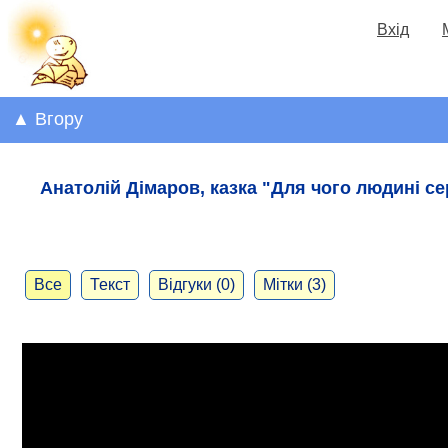
Вхід
▲ Вгору
Анатолій Дімаров, казка "Для чого людині с
Все
Текст
Відгуки (0)
Мітки (3)