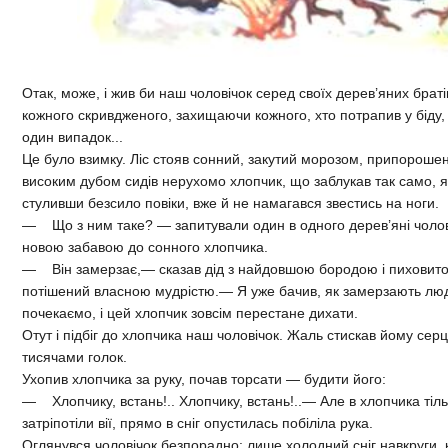
Отак, може, і жив би наш чоловічок серед своїх дерев’яних браті
кожного скривдженого, захищаючи кожного, хто потрапив у біду,
один випадок...
Це було взимку. Ліс стояв сонний, закутий морозом, припорошени
високим дубом сидів нерухомо хлопчик, що заблукав так само, як і
стуливши безсило повіки, вже й не намагався звестись на ноги.
— Що з ним таке? — запитували один в одного дерев’яні чолові
новою забавою до сонного хлопчика.
— Він замерзає,— сказав дід з найдовшою бородою і пиховито
потішений власною мудрістю.— Я уже бачив, як замерзають люд
почекаємо, і цей хлопчик зовсім перестане дихати.
Отут і підбіг до хлопчика наш чоловічок. Жаль стискав йому сер
тисячами голок.
Ухопив хлопчика за руку, почав торсати — будити його:
— Хлопчику, встань!.. Хлопчику, встань!..— Але в хлопчика тіл
затріпотіли вії, прямо в сніг опустилась побіліла рука.
Оглянувся чоловічок безпорадно: лише холодний сніг навкруги, 