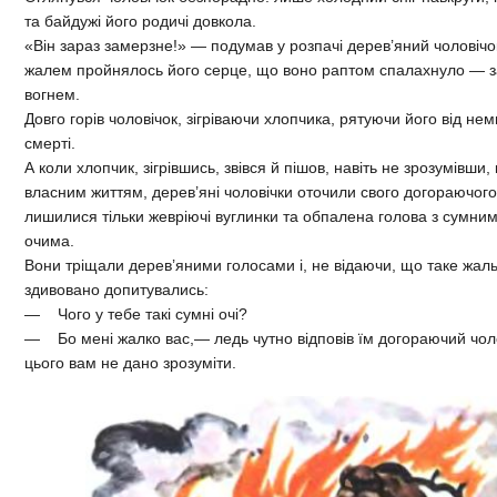
та байдужі його родичі довкола.
«Він зараз замерзне!» — подумав у розпачі дерев’яний чоловічок
жалем пройнялось його серце, що воно раптом спалахнуло — з
вогнем.
Довго горів чоловічок, зігріваючи хлопчика, рятуючи його від нем
смерті.
А коли хлопчик, зігрівшись, звівся й пішов, навіть не зрозумівши,
власним життям, дерев’яні чоловічки оточили свого догораючого 
лишилися тільки жевріючі вуглинки та обпалена голова з сумн
очима.
Вони тріщали дерев’яними голосами і, не відаючи, що таке жаль,
здивовано допитувались:
— Чого у тебе такі сумні очі?
— Бо мені жалко вас,— ледь чутно відповів їм догораючий чол
цього вам не дано зрозуміти.