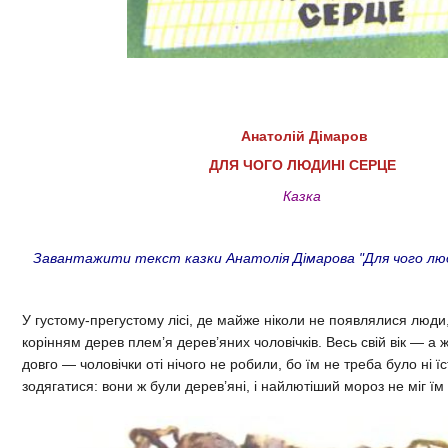
Анатолій Дімаров
ДЛЯ ЧОГО ЛЮДИНІ СЕРЦЕ
Казка
Завантажити текст казки Анатолія Дімарова "Для чого людин
У густому-прегустому лісі, де майже ніколи не появлялися люди
корінням дерев плем’я дерев’яних чоловічків. Весь свій вік — а
довго — чоловічки оті нічого не робили, бо їм не треба було ні їст
зодягатися: вони ж були дерев’яні, і найлютіший мороз не міг їм