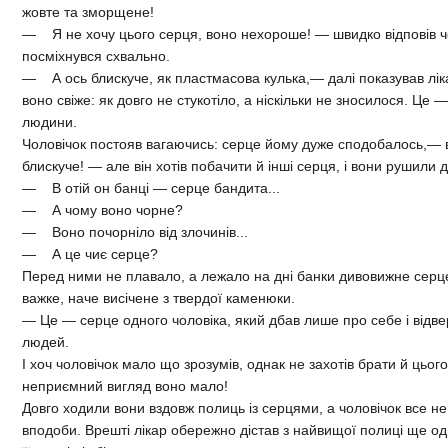
жовте та зморщене!
— Я не хочу цього серця, воно нехороше! — швидко відповів чол
посміхнувся схвально.
— А ось блискуче, як пластмасова кулька,— далі показував лі
воно свіже: як довго не стукотіло, а ніскільки не зносилося. Це
людини.
Чоловічок постояв вагаючись: серце йому дуже сподобалось,— 
блискуче! — але він хотів побачити й інші серця, і вони рушили 
— В отій он банці — серце бандита...
— А чому воно чорне?
— Воно почорніло від злочинів...
— А це чиє серце?
Перед ними не плавало, а лежало на дні банки дивовижне серце
важке, наче висічене з твердої каменюки.
— Це — серце одного чоловіка, який дбав лише про себе і відве
людей.
І хоч чоловічок мало що зрозумів, однак не захотів брати й цьог
неприємний вигляд воно мало!
Довго ходили вони вздовж полиць із серцями, а чоловічок все не
вподоби. Врешті лікар обережно дістав з найвищої полиці ще од