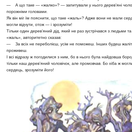
— А що таке — «жалко»? — запитували у нього дерев’яні чолов
порожніми головами.
Як він міг їм пояснити, що таке «жаль»? Адже вони не мали серд
могли відчути, отож — і зрозуміти!
Тільки один дерев’яний дід, який не раз зустрічався з людьми та 
«жаль», авторитетно сказав:
— За всіх не переболієш, усім не поможеш. Інших будеш жаліт
проживеш.
І всі відразу ж погодилися з ним, бо в нього була найдовша бор
тільки наш дерев’яний чоловічок, але промовчав. Бо хіба ж могл
сердець, зрозуміти його!