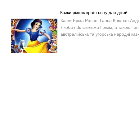
Казки різних країн світу для дітей
Казки Еріха Распе, Ганса Крістіан Анд
Якоба і Вільгельма Грімм, а також - ан
австралійська та угорська народні казк