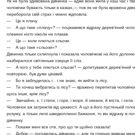
Як не була здивована дівчинка — адже вона жила у наш час і тве
чоловічки бувають тільки в казках,— тож як не була вражена дівч
переборола свій страх і чемно відповіла:
— Це я плачу.
— А що таке «плачу»? — поцікавився відразу дерев’яний чолов
племені ніхто ніколи не плакав.
— Це — коли ллються сльози.
— А що таке «сльози»?
Дівчинка тільки схлипнула і показала чоловічкові на його долоню
назбиралося світленьке озерце її сліз.
— А чого у тебе ллються сльози? — допитувався дерев’яний чол
повторюю, був дуже цікавий.
— Бо я заблудилась і... і не знаю, як вийти із лісу.
— Ти хочеш вибратись із лісу? — вражено перепитав чоловічок.—
щось інше, крім лісу?
— Звичайно, є. І степи, і гори, і моря, й океани, й міста, і села..
Чоловічок аж затремтів від цікавості. А що в його пустенькій гол
розуму, а тільки легкі швидкоплинні бажання, то він відразу ж п
дівчинку:
— Покажи мені все оте, про що ти щойно сказала!
— Добре,— погодилась дівчинка,— але ти спершу виведи мене