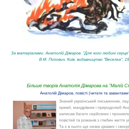
За матеріалами: Анатолій Дімаров. "Для чого людині серце
В.М. Попович. Київ, видавництво "Веселка", 19
Більше творів Анатолія Дімарова на "Малій Ст
Анатолій Дімаров, повісті (читати та завантажи
Знаний український письменник, лау
премії, мандрівник і природолюб Ан
написав багато серйозних і проникл
повістей та романів з глибин життя у
Та є в нього ще низка цікавих і своєр