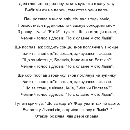
Далі гляньте на роззяву, мчить купляти в касу каву.
Вибіг він аж на перон, там стояв один вагон.
Пан роззява в нього вліз, сім валіз туди заніс,
Примостився під вікном, тай заснув солодким сном.
З ранку - гульк! "Егей!" - гукає - Що за станція питає,
Чемний голос відповів: "То є славне місто Львів".
Ще поспав, аж сходить сонце, знов поглянув у віконце,
Бачить, знов стоїть вокзал, здивувався і сказав:
"Що за місто це, Боляхів, Коломия чи Батяхів?"
Чемний голос відповів: "То є славне місто Львів".
Ще собі поспав з годинку, знов поглянув на зупинку,
Бачить, знов стоїть вокзал, здивувався і сказав:
"Що за станція цікава, Київ, Зміїв чи Полтава?"
Чемний голос відповів: "То є славне місто Львів".
Тут він крикнув: "Що за жарти? Жартувати так не варто.
Вчора я у Львові сів, а приїхав знову в Львів?.."
Отакий роззява, ліві двері справа.