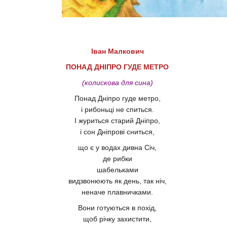
Іван Малкович
ПОНАД ДНІПРО ГУДЕ МЕТРО
(колискова для сина)
Понад Дніпро гуде метро,
і рибоньці не спиться.
І журиться старий Дніпро,
і сон Дніпрові сниться,
що є у водах дивна Січ,
де рибки
шабельками
видзвонюють як день, так ніч,
неначе плавничками.
Вони готуються в похід,
щоб річку захистити,