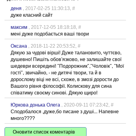
деня
, 2017-02-25 11:30:13,
#
дуже класний сайт
максим
, 2017-12-05 18:18:18,
#
мені дуже подобається ваші твори
Оксана
, 2018-11-22 20:53:52,
#
Дякую за чудові вірші! Дуже талановито, чуттєво,
душевно! Пишіть обов'язково, не залишайте свої
шедеври всередині! "Подорожник","Чоловік", "Мої
гості", звичайно, - не дитячі твори, та й в
дорослому віці не всі, схоже, в змозі дорости до
Вашого рівня філософії. Колискову для сина
співатиму своєму синові. Дякую щиро!
Юркова донька Олега
, 2020-09-11 07:23:42,
#
Сподобалося ,дуже,бо писане з душі... Напевне
много????
Оновити список коментарів