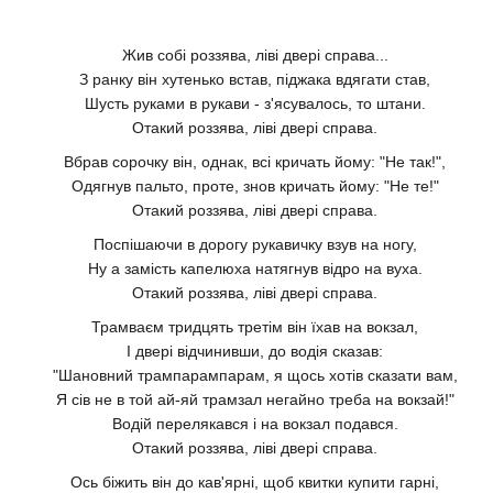
Жив собі роззява, ліві двері справа...
З ранку він хутенько встав, піджака вдягати став,
Шусть руками в рукави - з'ясувалось, то штани.
Отакий роззява, ліві двері справа.
Вбрав сорочку він, однак, всі кричать йому: "Не так!",
Одягнув пальто, проте, знов кричать йому: "Не те!"
Отакий роззява, ліві двері справа.
Поспішаючи в дорогу рукавичку взув на ногу,
Ну а замість капелюха натягнув відро на вуха.
Отакий роззява, ліві двері справа.
Трамваєм тридцять третім він їхав на вокзал,
І двері відчинивши, до водія сказав:
"Шановний трампарампарам, я щось хотів сказати вам,
Я сів не в той ай-яй трамзал негайно треба на вокзай!"
Водій перелякався і на вокзал подався.
Отакий роззява, ліві двері справа.
Ось біжить він до кав'ярні, щоб квитки купити гарні,