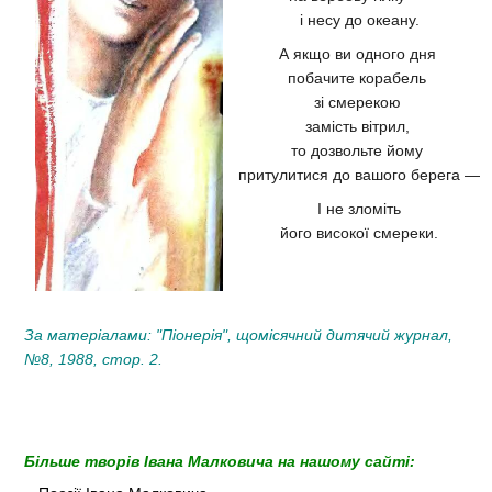
і несу до океану.
А якщо ви одного дня
побачите корабель
зі смерекою
замість вітрил,
то дозвольте йому
притулитися до вашого берега —
І не зломіть
його високої смереки.
За матеріалами: "Піонерія", щомісячний дитячий журнал,
№8, 1988, стор. 2.
Більше творів Івана Малковича на нашому сайті: