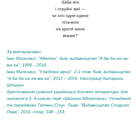
ба́би-я́ги
і отруйні змії —
чи хоч одне-єдине
літаченя
на криля́ мене
візьме?
За матеріалами:
Іван Малкович. "Абетка". Київ, видавництво "А-ба-ба-га-ла-
ма-га", 1999 – 2016.
Іван Малкович. "Улюблені вірші". 2-й том. Київ, видавництво
"А-ба-ба-га-ла-ма-га", 2012 – 2016. Ілюстрації Катерини
Штанко.
Хрестоматія сучасної української дитячої літератури для
читання в 3, 4 класах серії «Шкільна бібліотека». Укладання
та передмова Тетяни Стус. Львів, "Видавництво Старого
Лева", 2016, стор. 148 - 153.