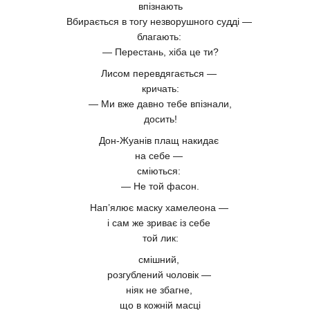
впізнають
Вбирається в тогу незворушного судді —
благають:
— Перестань, хіба це ти?
Лисом перевдягається —
кричать:
— Ми вже давно тебе впізнали,
досить!
Дон-Жуанів плащ накидає
на себе —
сміються:
— Не той фасон.
Нап’ялює маску хамелеона —
і сам же зриває із себе
той лик:
смішний,
розгублений чоловік —
ніяк не збагне,
що в кожній масці