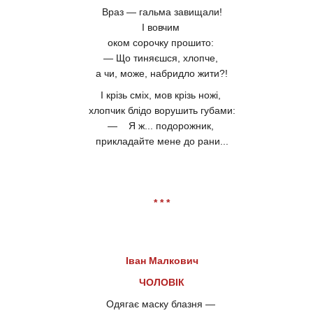
Враз — гальма завищали!
І вовчим
оком сорочку прошито:
— Що тиняєшся, хлопче,
а чи, може, набридло жити?!
І крізь сміх, мов крізь ножі,
хлопчик блідо ворушить губами:
— Я ж... подорожник,
прикладайте мене до рани...
* * *
Іван Малкович
ЧОЛОВІК
Одягає маску блазня —