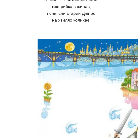
вже рибка засинає,
і сині сни старий Дніпро
на хвилях колихає.