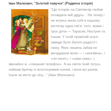
Іван Малкович, "Золотий павучок" (Різдвяна історія)
"
Цю історію на Святвечір любив
оповідати мій дідусь...
Не тепер і
не колись жила собі в нашому
містечку одна сім’я: тато, мама і
троє діток — Тарасик, Настуня та
Ільчик.
У їхній привітній оселі
завжди було багато радості і
сміху.
Яких лишень забав не
вигадували вони — і «князівна», і
«чіт-нечіт», і «скіки-скіки», і,
звичайно ж, «смішний телефон».
А на свята їхній татусь
наймав бри́чку із золотогривим конем, і вони всі разом
їхали за місто до лісу..."
(Іван Малкович)