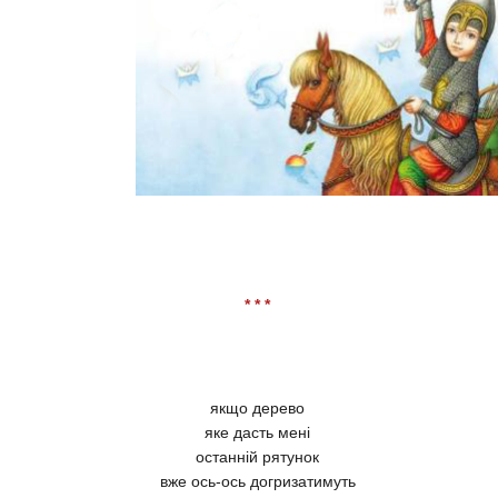
* * *
якщо дерево
яке дасть мені
останній рятунок
вже ось-ось догризатимуть