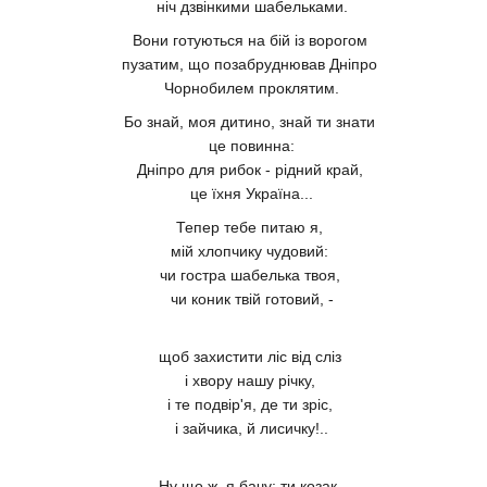
ніч дзвінкими шабельками.
Вони готуються на бій із ворогом
пузатим, що позабруднював Дніпро
Чорнобилем проклятим.
Бо знай, моя дитино, знай ти знати
це повинна:
Дніпро для рибок - рідний край,
це їхня Україна...
Тепер тебе питаю я,
мій хлопчику чудовий:
чи гостра шабелька твоя,
чи коник твій готовий, -
щоб захистити ліс від сліз
і хвору нашу річку,
і те подвір'я, де ти зріс,
і зайчика, й лисичку!..
Ну що ж, я бачу: ти козак,