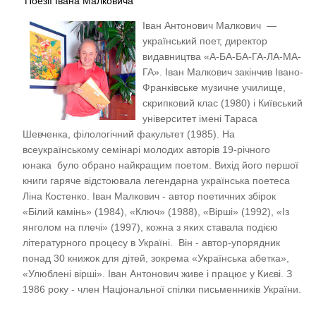
Поезії Івана Малковича
Іван Антонович Малкович —
український поет, директор
видавництва «А-БА-БА-ГА-ЛА-МА-
ГА». Іван Малкович закінчив Івано-
Франківське музичне училище,
скрипковий клас (1980) і Київський
університет імені Тараса
Шевченка, філологічний факультет (1985). На
всеукраїнському семінарі молодих авторів 19-річного
юнака було обрано найкращим поетом. Вихід його першої
книги гаряче відстоювала легендарна українська поетеса
Ліна Костенко. Іван Малкович - автор поетичних збірок
«Білий камінь» (1984), «Ключ» (1988), «Вірші» (1992), «Із
янголом на плечі» (1997), кожна з яких ставала подією
літературного процесу в Україні. Він - автор-упорядник
понад 30 книжок для дітей, зокрема «Українська абетка»,
«Улюблені вірші». Іван Антонович живе і працює у Києві. З
1986 року - член Національної спілки письменників України.