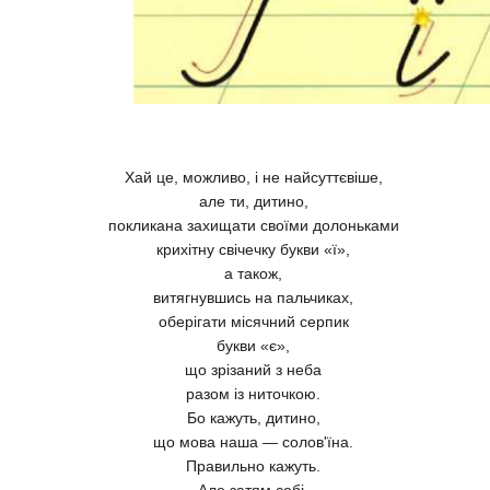
Хай це, можливо, і не найсуттєвіше,
але ти, дитино,
покликана захищати своїми долоньками
крихітну свічечку букви «ї»,
а також,
витягнувшись на пальчиках,
оберігати місячний серпик
букви «є»,
що зрізаний з неба
разом із ниточкою.
Бо кажуть, дитино,
що мова наша — солов'їна.
Правильно кажуть.