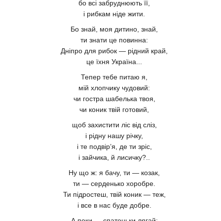
бо всі забруднюють її,
і рибкам ніде жити.
Бо знай, моя дитино, знай,
ти знати це повинна:
Дніпро для рибок — рідний край,
це їхня Україна...
Тепер тебе питаю я,
мій хлопчику чудовий:
чи гостра шабелька твоя,
чи коник твій готовий,
щоб захистити ліс від сліз,
і рідну нашу річку,
і те подвір’я, де ти зріс,
і зайчика, й лисичку?..
Ну що ж: я бачу, ти — козак,
ти — серденько хоробре.
Ти підростеш, твій коник — теж,
і все в нас буде добре.
А поки — спатоньки лягай: