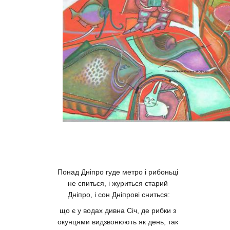
Понад Дніпро гуде метро і рибоньці
не спиться, і журиться старий
Дніпро, і сон Дніпрові сниться:
що є у водах дивна Січ, де рибки з
окунцями видзвонюють як день, так