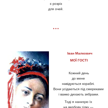
є розріз
для очей.
* * *
Іван Малкович
МОЇ ГОСТІ
Кожний день
до мене
навідуються кораблі.
Вони усідаються під смереками
і важко дихають зябрами.
Тоді я нанизую їх
на вербову гілку —