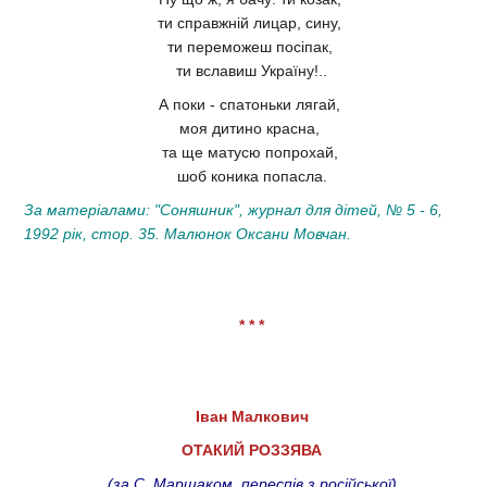
ти справжній лицар, сину,
ти переможеш посіпак,
ти вславиш Україну!..
А поки - спатоньки лягай,
моя дитино красна,
та ще матусю попрохай,
шоб коника попасла.
За матеріалами: "Соняшник", журнал для дітей, № 5 - 6,
1992 рік, стор. 35. Малюнок Оксани Мовчан.
* * *
Іван Малкович
ОТАКИЙ РОЗЗЯВА
(за С. Маршаком, переспів з російської)