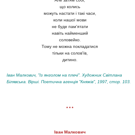
Але затям собі,
що колись
можуть настати і такі часи,
коли нашої мови
не буде пам'ятати
навіть найменший
соловейко.
Тому не можна покладатися
тільки на солов'їв,
дитино.
Іван Малкович, "Із янголом на плечі". Художник Світлана
Білявська. Вірші. Поетична агенція "Княжів", 1997, стор. 103.
* * *
Іван Малкович