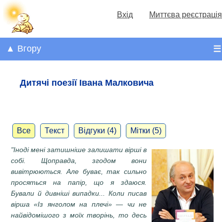
Вхід
Миттєва реєстрація
▲ Вгору
☰
Дитячі поезії Івана Малковича
Все
Текст
Відгуки (4)
Мітки (5)
"Іноді мені затишніше залишати вірші в
собі. Щоправда, згодом вони
вивітрюються. Але буває, так сильно
просяться на папір, що я здаюся.
Бували й дивніші випадки... Коли писав
вірша «Із янголом на плечі» — чи не
найвідомішого з моїх творінь, то десь