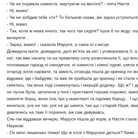
- Чи не порвала намиста, жартуючи на весiллi? - пита Настя.
- Нi, мамо!
- Чи не зобiдив тебе хто? То батьковi скажи, вiн зараз уступиться
- Нi, мамо.
- Так, коли ж нема нiчого, так чого так сидiти? Iшла б по воду: 
вечеряти.
- Зараз, мамо! - сказала Маруся, а сама нi з мiсця.
Дожидала мати, дожидала, далi вп'ять за неї: i уговорювала її, а
неї; так вже насилу та на превелику силу розколихала її, що вон
поховавши гаразд нi скиндячок, нi намиста i нiякої одежi, узяла 
огородi зiлля нарвати, та замiсть огорода пiшла до криницi по во
вiдрами; iде i байдуже; та вже як прийшла до криницi i як стал
смiятись, так вона тодi схаменулась i мерщiй додому.. Що ж? I
не лучча була; затопила у печi i приставля горшки порожнi; зам
замняти борщ, вона сiль тре у макотертi та пiдлива борщу... I що
кинеться, усе не так, усе не до шмиги, так що i старий Наум, в
дивлячись на таке її порання, аж сам дивувавсь.
Сяк-так вiддавши вечерю, Маруся пiшла до корiв, а Настя стала 
Наумовi:
- Ох менi лишенько тяжке! Що ж отсе з Марусею дiється? Каже - 