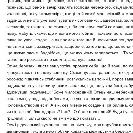
гратись, любитись i що, може, яка i яєчко знесе, - з таких-то рад
пiсеньок, що рано й вечiр хвалять господа небесного, отця мил
чоловiковi, так усякому звiрю, птицi та й самiй манюсiнькiй кома
вздриш. А не хто уже виспiвувать як соловейко. Защебетав, зал
засвистiв, затрiщав... то стихне, нiби пошепче своїй самочцi, як 
йому, мабуть, скаже, що й вона його любить i похваля його пiсен
гукне на увесь садок... а як промеж того ще й носичками поцiлуют
не стямиться... зажмуриться, защебече, затерчить, що аж ненач
ще дужче лясне. Задрiбоче, що аж дух йому запирається... Та усе
гарно, що розказати не можна, а на душi весело!
От на березах i листя зашупотiли промеж себе, що й вони, по ла
красуватись на ясному сонечку. Схаменулась травонька, як скро
росочка; пiднялись стеблинки, розпукались цвiточки i, порозiвавш
надихали на усю долину таким запахом, що, почувши його, забуд
здихнувши, подумаєш: "Боже милосердний! Отець наш небесний! 
є на землi, у водi, пiд небесами, се усе ти тiльки по єдиному м
чоловiка створив єси? А вiн, сеє мiзернеє созданiє, ся билина, с
чи вiн же тобi благодарить? I як?.. О боже праведний! Буди i ус
грiшним!.." Бiльш сього не вмiємо що i сказать!..
Ось i рiдесенький туманець пав на рiченьку, мов парубок приго
дiвчиноньки i укупi з нею побiгли ховатись меж крутими берегами