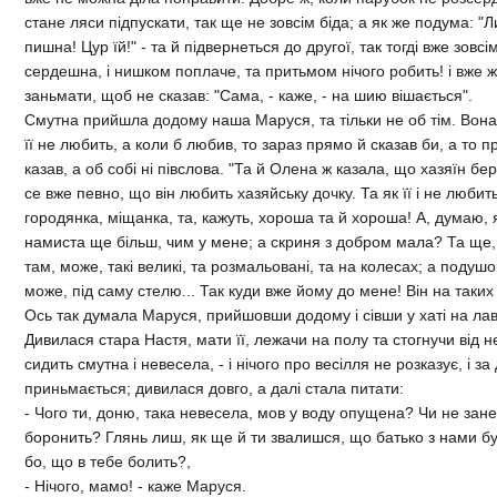
стане ляси пiдпускати, так ще не зовсiм бiда; а як же подума: "Ли
пишна! Цур їй!" - та й пiдвернеться до другої, так тогдi вже зовсiм
сердешна, i нишком поплаче, та притьмом нiчого робить! i вже ж
заньмати, щоб не сказав: "Сама, - каже, - на шию вiшається".
Смутна прийшла додому наша Маруся, та тiльки не об тiм. Вон
її не любить, а коли б любив, то зараз прямо й сказав би, а то п
казав, а об собi нi пiвслова. "Та й Олена ж казала, що хазяїн бе
се вже певно, що вiн любить хазяйську дочку. Та як її i не любит
городянка, мiщанка, та, кажуть, хороша та й хороша! А, думаю, 
намиста ще бiльш, чим у мене; а скриня з добром мала? Та ще, 
там, може, такi великi, та розмальованi, та на колесах; а подушо
може, пiд саму стелю... Так куди вже йому до мене! Вiн на таких 
Ось так думала Маруся, прийшовши додому i сiвши у хатi на лав
Дивилася стара Настя, мати її, лежачи на полу та стогнучи вiд не
сидить смутна i невесела, - i нiчого про весiлля не розказує, i за
приньмається; дивилася довго, а далi стала питати:
- Чого ти, доню, така невесела, мов у воду опущена? Чи не зан
боронить? Глянь лиш, як ще й ти звалишся, що батько з нами б
бо, що в тебе болить?,
- Нiчого, мамо! - каже Маруся.