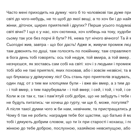
Часто менi приходить на думку: чого б то чоловiковi так дуже п
свiтi до чого-небудь, не то щоб до якої вещi, а то хоч би i до н
жiнки, дiточок, щирих приятелей i других? Перше усього подума
свiтi вiчнi? I що є у нас, хоч скотинка, хоч хлiбець на току, худоби
сьому так усе без порчi й бути? Нi, нема тут нiчого вiчного! Та й
Сьогоднi жив, завтра - що бог дасть! Адже ж, живучи промеж люд
там дзвонять по душi, там голосять по покiйнику, там справляют
в бога день тобi говорять: ось той недуж, той вмира, а той вмер..
незчуєшся, як зоставсь сам собi на свiтi: хоч i з людьми i проме
тобi або не такi приятелi, яких поховав, або i зовсiм незвiснi; та
що блукаєш у дрiмучому лiсi! Ось стань про приятелiв згадувать,
один лад: от з тим ми хлопцями були - i вже вiн вмер, а з тим д
- i той вмер, з тим парубкували - i той вмер; i сей, i той, i той, i 
Коли ж се так є, так i пам'ятуй собi добре, що не забудуть i тебе н
не будуть питатись: чи хочеш до гурту, чи ще б, може, погуляв?
А пiсля такої думки чого ж би нам, невiчним, та пристращатись
Чому б так не робить: наградив тебе бог щастям, що батько й ма
тобi i дякують добрим словом, що ти їх при старостi i кохаєш, i 
жiнкою до тебе доброю, послухною, хазяйкою невсипущою, або