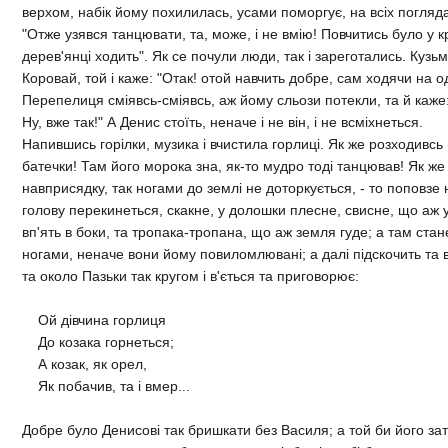
верхом, набiк йому похилилась, усами поморгує, на всiх погляд
"Отже узявся танцювати, та, може, i не вмiю! Повчитись було у 
дерев'янцi ходить". Як се почули люди, так i зареготались. Кузьм
Коровай, той i каже: "Отак! отой навчить добре, сам ходячи на о
Перепелиця смiявсь-смiявсь, аж йому сльози потекли, та й каже
Ну, вже так!" А Денис стоїть, неначе i не вiн, i не всмiхнеться.
Напившись горiлки, музика i вчистила горлицi. Як же розходивсь
батечки! Там його морока зна, як-то мудро тодi танцював! Як же
навприсядку, так ногами до землi не доторкується, - то поповзе 
голову перекинеться, скакне, у долошки плесне, свисне, що аж 
вп'ять в боки, та тропака-тропана, що аж земля гуде; а там ста
ногами, неначе вони йому повиломлюванi; а далi пiдскочить та 
та около Пазьки так кругом i в'ється та приговорює:
Ой дiвчина горлиця
До козака горнеться;
А козак, як орел,
Як побачив, та i вмер...
Добре було Денисовi так бришкати без Василя; а той би його зат