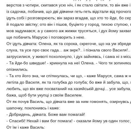
верстов з чотири, скитався усю нiч, i як стало свiтати, то вiн вже 
iз садочка, побачив, що двi дiвчини геть-геть вiдстали вiд прочог
iдуть собi i розговорюють; вiн зараз вгадав, що хто то йде, бо с
й подало звiстку; ото вiн i пiшов, буцiмто у город, тихою ступою
мов задумався; а у самого аж жижки трусяться, i дух йому захва
ще побачить Марусю і поговорить з нею.
От iдуть дiвчата: Олена, як та сорока, скрегоче, що на ум збреде
слуха, та усе про своє гада... аж зирк?.. i пiзнала свого Василя!..
затрусилися, у животi похолонуло, i дух зайнявсь, i сама нi з мiс
- Та йди-бо швидше! - крикнула на неї Олена. - Чого ти зопиняєш
опiзнились.
- Та хто його зна, чи спiткнулась, чи що, - каже Маруся, сама ж нi
летiла до Василя, як та голубка до голуба; бо вже й забула, що, м
любить, що вiн вже посватаний на хазяйськiй дочцi... усе забула, 
бажа, щоб бути укупцi з своїм Василем.
От як почув Василь, що дiвчата вже за ним гомонять, озирнувсь 
шапочку, поклонивсь i каже:
- Добридень, дiвчата. Боже вам помагай!
- Спасибi! Нехай i вам бог помага! - сказали йому ув один голос 
От їм i каже Василь: