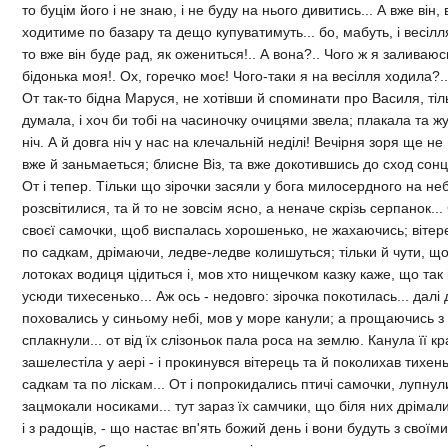
то буцiм його i не знаю, i не буду на нього дивитись... А вже вiн, 
ходитиме по базару та дещо купуватимуть... бо, мабуть, i весiлл
то вже вiн буде рад, як ожениться!.. А вона?.. Чого ж я заливаюс
бiдонька моя!. Ох, горечко моє! Чого-таки я на весiлля ходила?..
От так-то бiдна Маруся, не хотiвши й споминати про Василя, тiль
думала, i хоч би тобi на часиночку очицями звела; плакала та жу
нiч. А й довга нiч у нас на клечальнiй недiлi! Вечiрня зоря ще не
вже й заньмаеться; блисне Вiз, та вже докотившись до сход сонц
От i тепер. Тiльки що зiрочки засяли у бога милосердного на не
розсвiтилися, та й то не зовсiм ясно, а неначе скрiзь серпанок..
своєї самочки, щоб виспалась хорошенько, не жахаючись; вiтерец
по садкам, дрiмаючи, ледве-ледве колишуться; тiльки й чути, щ
лотоках водиця цiдиться i, мов хто нищечком казку каже, що так i
усюди тихесенько... Аж ось - недовго: зiрочка покотилась... далi др
поховались у синьому небi, мов у море канули; а прощаючись з
сплакнули... от вiд їх слiзоньок пала роса на землю. Канула її к
зашелестiла у аерi - i прокинувся вiтерець та й поколихав тихень
садкам та по лiскам... От i попрокидались птичi самочки, лупну
зацмокали носиками... тут зараз їх самчики, що бiля них дрiма
i з радощiв, - що настає вп'ять божий день i вони будуть з своїм