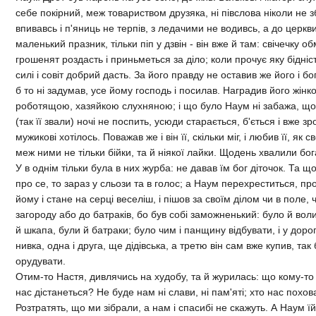
себе покiрний, меж товариством друзяка, нi пiвслова нiколи не з
впивавсь i п'яниць не терпiв, з ледачими не водивсь, а до церкви
маленький празник, тiльки пiп у дзвiн - вiн вже й там: свiчечку о
грошенят роздасть i приньметься за дiло; коли прочує яку бiднiст
силi i совiт добрий дасть. За його правду не оставив же його i 
б то нi задумав, усе йому господь i посилав. Наградив його жiн
роботящою, хазяйкою слухняною; i що було Наум нi забажа, що 
(так її звали) ночi не поспить, усюди старається, б'ється i вже зр
мужиковi хотiлось. Поважав же i вiн її, скiльки мiг, i любив її, як
меж ними не тiльки бiйки, та й нiякої лайки. Щодень хвалили бог
У в однiм тiльки була в них журба: не давав їм бог дiточок. Та щ
про се, то зараз у сльози та в голос; а Наум перехреститься, пр
йому i стане на серцi веселiш, i пiшов за своїм дiлом чи в поле, чи
загороду або до батракiв, бо був собi заможненький: було й волик
й шкапа, були й батраки; було чим i панщину вiдбувати, i у дорог
нивка, одна i друга, ще дiдiвська, а третю вiн сам вже купив, та
орудувати.
Отим-то Настя, дивлячись на худобу, та й журилась: що кому-то 
нас дiстанеться? Не буде нам нi слави, нi пам'ятi; хто нас похов
Розтратять, що ми зiбрали, а нам i спасибi не скажуть. А Наум їй