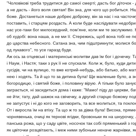
"Чоловiковi треба трудитися до самої смертi; дасть бог дiточок -
а не дасть - його воля святая! Вiн зна, для чого що робиться. Н
боже. Достанеться наше добреє доброму, вiн за нас i на часточк
поставить, i старцям роздасть. А коли буде наслiдувати недобрий
нас усе-таки бог милосердний, пом'яне, коли ми те заслужимо. 
об худобi: вона наша, а не ми її. Стережись, щоб вона тобi не 
до царства небесного. Сатана зна, чим пiдштрикнути; молися бог
од лукавого", то усе гаразд буде.
Аж ось за отцевськi i материнськi молитви дав їм бог i дочечку. Т
i Наум, i Настя; таки з рук її не спускали. Коли ж, було, куди дит
сусiдiв, чи на вулицю, то вже котрий-небудь, або батько, або мат
нею i ходять. Та й що то за дитина була! Ще маленьке було, а зн
богородицю, i святий боже, i половину вiрую. А тiльки було зачує 
заграється, нi засидиться дома i каже: "Мамо! пiду до церкви, ба
не йти; тату, дай шажок на свiчечку, а другий старцю божому пода
не запустує i нi до кого не заговорить, та все молиться, та поклон
От i виросла їм на втiху. Та що ж то за дiвка була! Висока, пряме
чорнявенька, очицi як терновi ягiдки, бровоньки як на шнурочку,
панська рожа, що у саду цвiте, носочок так собi пряменький з го
як цвiточки розцвiтають, i меж ними зубоньки неначе жарнiвки, я