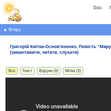
Вхід
▲ Вгору
Григорій Квітка-Основ’яненко. Повість "Мар
(завантажити, читати, слухати)
Все
Текст
Відгуки (0)
Мітки (3)