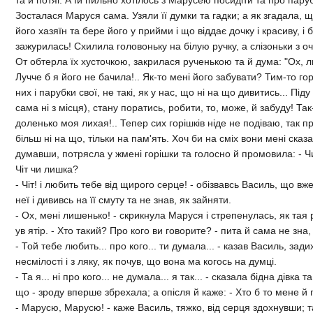
Зосталася Маруся сама. Узяли її думки та гадки; а як згадала,
його хазяїн та бере його у прийми i що вiддає дочку i красиву, i б
зажурилась! Схилила головоньку на бiлую ручку, а слiзоньки з очи
От обтерла їх хусточкою, закрилася рученькою та й дума: "Ох, л
Лучче б я його не бачила!.. Як-то менi його забувати? Тим-то горо
них i парубки свої, не такi, як у нас, що нi на що дивитись... Пi
сама нi з мiсця), стану поратись, робити, то, може, й забуду! Так
доленько моя лихая!.. Тепер сих горiшкiв нiде не подiваю, так п
бiльш нi на що, тiльки на пам'ять. Хоч би на смiх вони менi сказал
думавши, потрясла у жменi горiшки та голосно й промовила: - Ч
Чiт чи лишка?
- Чiт! i любить тебе вiд щирого серце! - обiзвавсь Василь, що вж
неї i дививсь на її смуту та не знав, як зайняти.
- Ох, менi лишенько! - скрикнула Маруся i стрепенулась, як тая
ув ятiр. - Хто такий? Про кого ви говорите? - пита й сама не зна, 
- Той тебе любить... про кого... ти думала... - казав Василь, зад
несмiлостi i з ляку, як почув, що вона ма когось на думцi.
- Та я... нi про кого... не думала... я так... - сказала бiдна дiвка т
що - зроду вперше збрехала; а опiсля й каже: - Хто б то мене й
- Марусю, Марусю! - каже Василь, тяжко, вiд серця здохнувши; т