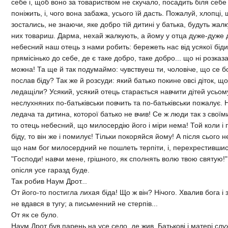
себе i, щоб воно за товариством не скучало, посадить бiля себе 
понiжить, i, чого вона забажа, усього їй дасть. Пожалуй, хлопцi,
зостались, не знаючи, яке добро тiй дитинi у батька, будуть жалк
них товариш. Дарма, нехай жалкують, а йому у отца дуже-дуже д
небесний наш отець з нами робить: бережеть нас вiд усякої бiди
прямiсiнько до себе, де є таке добро, таке добро... що нi розказа
можна! Та ще й так подумаймо: чувствуеш ти, чоловiче, що се бог
послав бiду? Так же й розсуди: який батько покине овсi дiток, щ
ледащiли? Усякий, усякий отець старається навчити дiтей усьом
неслухняних по-батькiвськи повчить та по-батькiвськи пожалує. 
ледача та дитина, которої батько не вчив! Се ж люди так з своїм
то отець небесний, що милосердiю його i мiри нема! Той коли i 
бiду, то вiн же i помилує! Тiльки покоряйся йому! А пiсля сього 
що нам бог милосердний не пошлеть терпiти, i, перехрестившис
"Господи! навчи мене, грiшного, як сполнять волю твою святую!"
опiсля усе гаразд буде.
Так робив Наум Дрот...
От його-то постигла лихая бiда! Що ж вiн? Нiчого. Хвалив бога i 
не вдався в тугу; а письменний не стерпiв...
От як се було.
Наум Дрот був парень на усе село, де жив. Батьковi i матерi сл