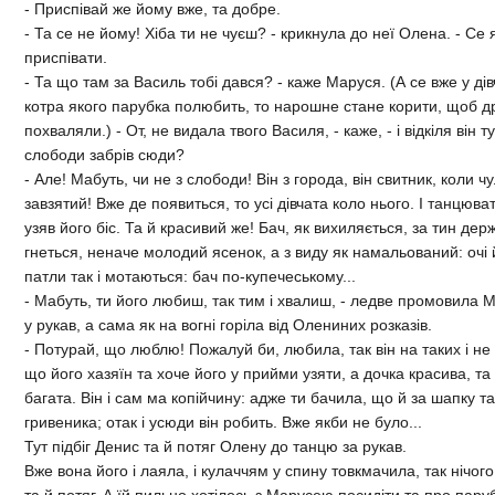
- Приспiвай же йому вже, та добре.
- Та се не йому! Хiба ти не чуєш? - крикнула до неї Олена. - Се 
приспiвати.
- Та що там за Василь тобi дався? - каже Маруся. (А се вже у дi
котра якого парубка полюбить, то нарошне стане корити, щоб др
похваляли.) - От, не видала твого Василя, - каже, - i вiдкiля вiн ту
слободи забрiв сюди?
- Але! Мабуть, чи не з слободи! Вiн з города, вiн свитник, коли ч
завзятий! Вже де появиться, то усi дiвчата коло нього. I танцюват
узяв його бiс. Та й красивий же! Бач, як вихиляється, за тин дер
гнеться, неначе молодий ясенок, а з виду як намальований: очi й
патли так i мотаються: бач по-купечеському...
- Мабуть, ти його любиш, так тим i хвалиш, - ледве промовила 
у рукав, а сама як на вогнi горiла вiд Олениних розказiв.
- Потурай, що люблю! Пожалуй би, любила, так вiн на таких i не
що його хазяїн та хоче його у прийми узяти, а дочка красива, та
багата. Вiн i сам ма копiйчину: адже ти бачила, що й за шапку т
гривеника; отак i усюди вiн робить. Вже якби не було...
Тут пiдбiг Денис та й потяг Олену до танцю за рукав.
Вже вона його i лаяла, i кулаччям у спину товкмачила, так нiчого
та й потяг. А їй пильно хотiлось з Марусею посидiти та про пару