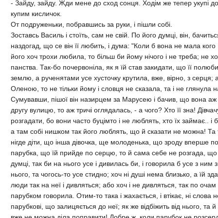
- Зайду, зайду. Жди мене до сход сонця. Ходiм же тепер укупi д
купим кисличок.
От подруженьки, побравшись за руки, i пiшли собi.
Зоставсь Василь i стоїть, сам не свiй. По його думцi, вiн, бачить
наздогад, що се вiн її любить, i дума: "Коли б вона не мала ког
його хоч трохи любила, то бiльш би йому нiчого i не треба; не хот
панства. Так-бо почервонiла, як я їй став закидати, що її полюби
землю, а рученятами усе хусточку крутила, вже, вiрно, з серця; 
Оленою, то не тiльки йому i словця не сказала, та i не глянула н
Сумувавши, пiшої вiн назирцем за Марусею i бачив, що вона аж
другу вулицю, то аж тричi оглядалась, - а чого? Хто її зна! Дiвча
розгадати, бо вони часто буцiмто i не люблять, хто їх займає.. i 
а там собi нишком так його люблять, що й сказати не можна! Та т
нiгде дiти, що iнша дiвочка, ще молоденька, що зроду вперше п
парубка, що їй прийде по серцю, то й сама себе не розгада, що 
думцi, так би на нього усе i дивилась би, i говорила б усе з ним з
нього, та чогось-то усе стидно; хоч нi душi нема близько, а їй зда
люди так на неї i дивляться; або хоч i не дивляться, так по очам
парубком говорила. Отим-то така i жахається, i втiкає, нi слова 
парубковi, що залицяється до неї; як же вiдбiжить вiд нього, та й
вже не можна дiла поправити! Добре ж, коли парубок не розсер