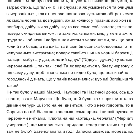
нанизанi. Коли було заговорить, то усе так звичайно, розумно, т
заграє стиха, що тiльки б її й слухав; а як усмiхнеться та очиця
зачервонiється, так от неначе шовковою хусточкою обiтреть смажн
як смоль чорнiї та довгi-довгi, аж за колiно; у празник або хоч i в
повбира, дрiбушки за дрiбушку та все сама собi заплiта; та як по
поверх скиндячок вiнком, та заквiтча квiтками, кiнцi у ленти аж ге
груди так i обнизанi добрим намистом з червонцями, так що разк
коли й не бiльш, а на шиї... та й шия бiлесенька-бiлесенька, от я
чепурненько вистругана; поверх такої-то шиї на чорнiй бархатцi,
пальця, мабуть, у два, золотий єднус* (*Єднус - дукач.) i у кольц
червоненький... так так i сяє! Та як вирядиться у баєву червону 
пiд саму душу, щоб нiчогiсiнько не видно було, що незвичайно... 
городянськi дiвчата, що у панiв понавчались: цур їм! Зогрiшиш т
таких! -
Не так було у нашої Марусi, Наумової та Настиної дочки, ось що 
знаєте, звали Марусею. Що було, то й було, та як прикрито та зак
дiвчини чепурнiш, i хто на неї дивиться, i хто з нею говорить, то
Сорочка на нiй бiленька, тоненька, сама пряла i пишнiї рукава
червоними нитками. Плахта на нiй картацька, черчата* (*Черча
у червоне.), ще материнська - придана; тепер вже таких не роблят
там не було? Батечку мiй та й годi! Запаска шовкова, морева; к