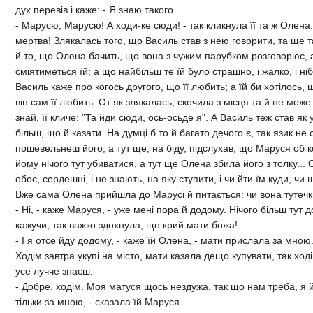
дух перевiв i каже: - Я знаю такого...
- Марусю, Марусю! А ходи-ке сюди! - так кликнула її та ж Олена.
мертва! Злякалась того, що Василь став з нею говорити, та ще т
й то, що Олена бачить, що вона з чужим парубком розговорює, а
смiятиметься їй; а що найбiльш те їй було страшно, i жалко, i н
Василь каже про когось другого, що її любить; а їй би хотiлось, 
вiн сам її любить. От як злякалась, скочила з мiсця та й не може
знай, її кличе: "Та йди сюди, ось-осьде я". А Василь теж став як 
бiльш, що й казати. На думцi б то й багато дечого є, так язик не 
пошевельнеш його; а тут ще, на бiду, пiдслухав, що Маруся об 
йому нiчого тут убиватися, а тут ще Олена збила його з толку... О
обоє, сердешнi, i не знають, на яку ступити, i чи йти їм куди, чи
Вже сама Олена прийшла до Марусi й питається: чи вона тутечк
- Нi, - каже Маруся, - уже менi пора й додому. Нiчого бiльш тут д
кажучи, так важко здохнула, що крий мати божа!
- I я отсе йду додому, - каже їй Олена, - мати прислала за мно
Ходiм завтра укупi на мiсто, мати казала дещо купувати, так ход
усе лучче знаєш.
- Добре, ходiм. Моя матуся щось нездужа, так що нам треба, я 
тiльки за мною, - сказала їй Маруся.