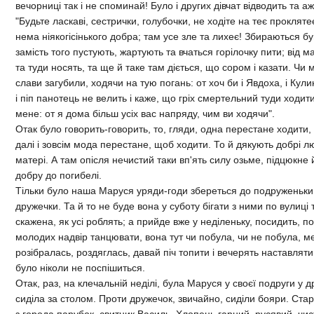
вечорницi так i не споминай! Було i других дiвчат вiдводить та а
"Будьте ласкавi, сестрички, голубочки, не ходiте на теє проклят
нема нiякогiсiнького добра; там усе зле та лихеє! Збираються бу
замiсть того пустують, жартують та вчаться горiлочку пити; вiд м
та туди носять, та ще й таке там дiється, що сором i казати. Чи 
слави загубили, ходячи на тую погань: от хоч би i Явдоха, i Кули
i пiп панотець не велить i каже, що грiх смертельний туди ходити.
мене: от я дома бiльш усiх вас напряду, чим ви ходячи".
Отак було говорить-говорить, то, гляди, одна перестане ходити, 
далi i зовсiм мода перестане, щоб ходити. То й дякують добрi л
матерi. А там опiсля нечистий таки вп'ять силу озьме, пiдцюкне 
добру до погибелi.
Тiльки було наша Маруся уряди-годи збереться до подруженьки 
дружечки. Та й то не буде вона у суботу бiгати з ними по вулицi 
скажена, як усi роблять; а прийде вже у недiленьку, посидить, по
молодих надвiр танцювати, вона тут чи побула, чи не побула, 
розiбралась, роздяглась, давай пiч топити i вечерять наставляти
було нiколи не поспiшиться.
Отак, раз, на клечальнiй недiлi, була Маруся у своєї подруги у др
сидiла за столом. Проти дружечок, звичайно, сидiли бояри. Ст
з города парубок, свитник Василь. Хлопець гарний, русявий, чис