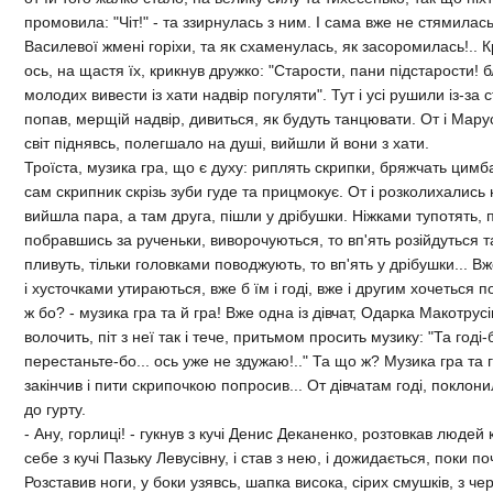
промовила: "Чiт!" - та ззирнулась з ним. I сама вже не стямилась
Василевої жменi горiхи, та як схаменулась, як засоромилась!.. 
ось, на щастя їх, крикнув дружко: "Старости, пани пiдстарости! 
молодих вивести iз хати надвiр погуляти". Тут i усi рушили iз-за с
попав, мерщiй надвiр, дивиться, як будуть танцювати. От i Марус
свiт пiднявсь, полегшало на душi, вийшли й вони з хати.
Троїста, музика гра, що є духу: риплять скрипки, бряжчать цимб
сам скрипник скрiзь зуби гуде та прицмокує. От i розколихались 
вийшла пара, а там друга, пiшли у дрiбушки. Нiжками тупотять, 
побравшись за рученьки, виворочуються, то вп'ять розiйдуться та
пливуть, тiльки головками поводжують, то вп'ять у дрiбушки... В
i хусточками утираються, вже б їм i годi, вже i другим хочеться 
ж бо? - музика гра та й гра! Вже одна iз дiвчат, Одарка Макотрус
волочить, пiт з неї так i тече, притьмом просить музику: "Та годi-б
перестаньте-бо... ось уже не здужаю!.." Та що ж? Музика гра та г
закiнчив i пити скрипочкою попросив... От дiвчатам годi, поклони
до гурту.
- Ану, горлицi! - гукнув з кучi Денис Деканенко, розтовкав людей
себе з кучi Пазьку Левусiвну, i став з нею, i дожидається, поки п
Розставив ноги, у боки узявсь, шапка висока, сiрих смушкiв, з ч