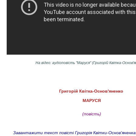
На відео: аудіоповість "Маруся" (Григорій Квітка-Основ'я
Григорій Квітка-Основ'яненко
МАРУСЯ
(повість)
Завантажити текст повісті Григорія Квітки-Основ'яненка "М