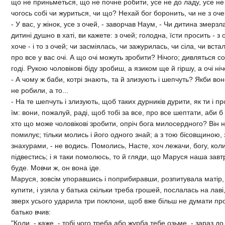
що не приньметься, що не почне робити, усе не до ладу, усе не 
чогось собi чи журиться, чи що? Нехай бог боронить, чи не з оче
- У вас, у жiнок, усе з очей, - заворчав Наум, - Чи дитина змерзл
дитинi душно в хатi, ви кажете: з очей; голодна, їсти просить - з
хоче - i то з очей; чи засмiялась, чи зажурилась, чи сiла, чи встал
про все у вас очi. А що очi можуть зробити? Нiчого; дивляться со
годi. Рукою чоловiковi бiду зробиш, а язиком ще й гiршу, а очi нi
- А чому ж баби, котрi знають, та й злизують i шепчуть? Якби воно 
не робили, а то...
- На те шепчуть i злизують, щоб таких дурникiв дурити, як ти i пр
їм: вони, пожалуй, радi, щоб тобi за все, про все шептати, аби 
хто що може чоловiковi зробити, опрiч бога милосердного? Вiн на
помилує; тiльки молись i його одного знай; а з тою бiсовщиною,
знахурами, - не водись. Помолись, Насте, хоч лежачи, богу, кол
пiдвестись; i я таки помолюсь, то й гляди, що Маруся наша завт
буде. Мовчи ж, он вона iде.
Маруся, зовсiм упоравшись i поприбиравши, розпитувала матiр, 
купити, i узяла у батька скiльки треба грошей, послалась на лавi
зверх усього ударила три поклони, щоб вже бiльш не думати про 
батько вчив:
"Коли, - каже, - тобi чого треба або журба тебе озьме, - зараз до