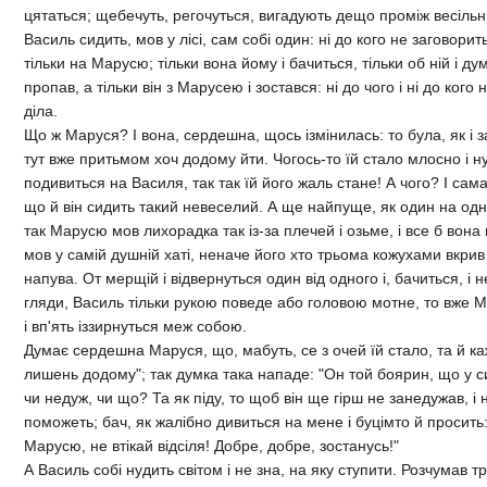
цятаться; щебечуть, регочуться, вигадують дещо промiж весiльн
Василь сидить, мов у лiсi, сам собi один: нi до кого не заговорить
тiльки на Марусю; тiльки вона йому i бачиться, тiльки об нiй i ду
пропав, а тiльки вiн з Марусею i зостався: нi до чого і нi до кого
дiла.
Що ж Маруся? I вона, сердешна, щось iзмiнилась: то була, як i з
тут вже притьмом хоч додому йти. Чогось-то їй стало млосно i нуд
подивиться на Василя, так так їй його жаль стане! А чого? I сама
що й вiн сидить такий невеселий. А ще найпуще, як один на одн
так Марусю мов лихорадка так iз-за плечей i озьме, i все б вона
мов у самiй душнiй хатi, неначе його хто трьома кожухами вкрив
напува. От мерщiй i вiдвернуться один вiд одного i, бачиться, i н
гляди, Василь тiльки рукою поведе або головою мотне, то вже М
i вп'ять iззирнуться меж собою.
Думає сердешна Маруся, що, мабуть, се з очей їй стало, та й каж
лишень додому"; так думка така нападе: "Он той боярин, що у си
чи недуж, чи що? Та як пiду, то щоб вiн ще гiрш не занедужав, i 
поможеть; бач, як жалiбно дивиться на мене i буцiмто й просить
Марусю, не втiкай вiдсiля! Добре, добре, зостанусь!"
А Василь собi нудить свiтом i не зна, на яку ступити. Розчумав 