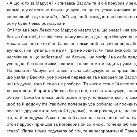
- А що ж то за Маруся? - спитавсь Василь та й очi понурив у зем
дарма, а у самого не тiльки що вуха, та що то, усяка жилочка нен
сердешний, i дух притаїв, i боїться, щоб нi жодного словечка не
йому буде Левко розказувати.
От i почав йому Левко про Марусю казати усе, що знав: i чия вона
батько багатий, i як вiн свою дочку кохає; а далi про Марусину на
жахається, що нiхто її не бачив не тiльки щоб на вечорницях або
вулицю, i на Купала, i нi на якi iгри не ходить; чи така вже собi 
несмiлива; а що роботяща! I на батька, i на матiр, i на себе пря
усе одна, без наньмички, i варить, i пече; а мати сидить ручки с
Не пiшла ж i Маруся до танцiв, а сiла собi сумуючи на приспi бiля
що узяла у Василя, усе у жменi перемина та назирцем за Васил
неї на думцi, того й сама не розбере. То часом стане їй весело т
до матерi та, й приголубилась би до неї, та вп'ять засумує, i сл
обiтре, i бажа батенька, щоб розвiв її тугу; то всмiхнеться, то за
щоб то й додому iти (так було попереду усе робила: чи посидить
весiллi з дружками та мерщiй i додому), та як розглядить, що т
iти, та й передума. А сього вона й сама не знала, що в неї на ду
отой парубок прийшов та поговорив би зо мною, то неначеб мен
стало". Як же тiльки подумала об сiм, та як засоромиться! Почер