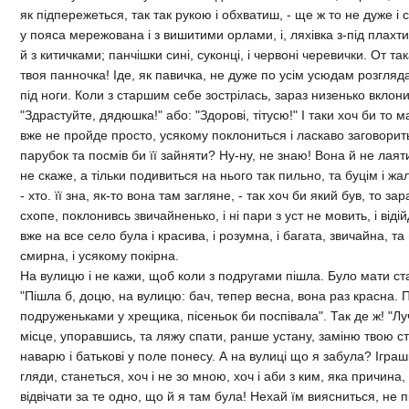
як пiдпережеться, так так рукою i обхватиш, - ще ж то не дуже i 
у пояса мережована i з вишитими орлами, i, ляхiвка з-пiд плах
й з китичками; панчiшки синi, суконцi, i червонi черевички. От так
твоя панночка! Iде, як павичка, не дуже по усiм усюдам розгляда
пiд ноги. Коли з старшим себе зострiлась, зараз низенько вклони
"Здрастуйте, дядюшка!" або: "Здоровi, тiтусю!" I таки хоч би то 
вже не пройде просто, усякому поклониться i ласкаво заговорит
парубок та посмiв би її зайняти? Ну-ну, не знаю! Вона й не лаяти
не скаже, а тiльки подивиться на нього так пильно, та буцiм i жал
- хто. її зна, як-то вона там загляне, - так хоч би який був, то за
схопе, поклонивсь звичайненько, i нi пари з уст не мовить, i вiдi
вже на все село була i красива, i розумна, i багата, звичайна, та 
смирна, i усякому покiрна.
На вулицю i не кажи, щоб коли з подругами пiшла. Було мати ста
"Пiшла б, доцю, на вулицю: бач, тепер весна, вона раз красна. 
подруженьками у хрещика, пiсеньок би поспiвала". Так де ж! "Лучч
мiсце, упоравшись, та ляжу спати, ранше устану, замiню твою ст
наварю i батьковi у поле понесу. А на вулицi що я забула? Iграшк
гляди, станеться, хоч i не зо мною, хоч i аби з ким, яка причина,
вiдвiчати за те одно, що й я там була! Нехай їм виясниться, не п