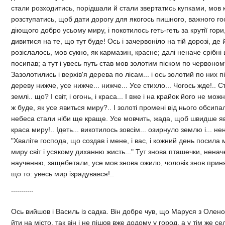
стали розходитись, порiдшали й стали звертатись купками, мов 
розступатись, щоб дати дорогу для якогось пишного, важного гос
дiющого добро усьому миру, i покотилось геть-геть за крутiї гори,
дивитися на те, що тут буде! Ось i зачервонiло на тiй дорозi, де 
розiслалось, мов сукно, як кармазин, красне; далi неначе срiбнi 
посипав; а тут i увесь путь став мов золотим пiском по червоно
Зазолотились i верхiв'я дерева по лiсам... i ось золотий по них 
дереву нижче, усе нижче... нижче... Усе стихло... Чогось жде!.. 
землi.. що? I свiт, i огонь, i краса... I вже i на крайок його не м
ж буде, як усе явиться миру?.. I золотi променi вiд нього обсипа
небеса стали нiби ще краще. Усе мовчить, жада, щоб швидше яв
краса миру!.. Iдеть... викотилось зовсiм... озирнуло землю i... н
"Хвалiте господа, що создав i мене, i вас, i кожний день посила
миру свiт i усякому диханню жисть..." Тут знова пташечки, нена
наученню, защебетали, усе мов знова ожило, чоловiк знов принявс
що то: увесь мир iзрадувався!..
...........
Ось вийшов i Василь iз садка. Вiн добре чув, що Маруся з Олен
йти на мiсто, так вiн i не пiшов вже додому у город, а у тiм же сел