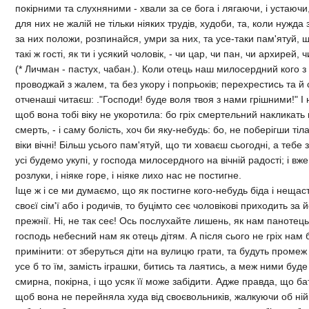
покiрними та слухняними - хвали за се бога i лягаючи, i устаючи, 
для них не жалiй не тiльки нiяких трудiв, худоби, та, коли нужда
за них положи, розпинайся, умри за них, та усе-таки пам'ятуй, що
такi ж гостi, як ти i усякий чоловiк, - чи цар, чи пан, чи архирей,
(* Личман - пастух, чабан.). Коли отець наш милосердний кого з
проводжай з жалем, та без укору i попрьокiв; перехрестись та й
отченашi читаєш: ."Господи! буде воля твоя з нами грiшними!" I н
щоб вона тобi вiку не укоротила: бо грiх смертельний накликать 
смерть, - i саму болiсть, хоч би яку-небудь: бо, не поберiгши тiл
вiки вiчнi! Бiльш усього пам'ятуй, що ти ховаєш сьогоднi, а тебе 
усi будемо укупi, у господа милосердного на вiчнiй радостi; i вже
розлуки, i нiяке горе, i нiяке лихо нас не постигне.
Iще ж i се ми думаємо, що як постигне кого-небудь бiда i нещаст
своєї сiм'ї або i родичiв, то буцiмто сеє чоловiковi приходить за 
прежнiї. Нi, не так сеє! Ось послухайте лишень, як нам панотець
господь небесний нам як отець дiтям. А пiсля сього не грiх нам б
примiнити: от зберуться дiти на вулицю грати, та будуть промеж
усе б то їм, замiсть iграшки, битись та лаятись, а меж ними буд
смирна, покiрна, i що усяк її може забiдити. Адже правда, що бат
щоб вона не перейняла худа вiд своєвольникiв, жалкуючи об нiй,