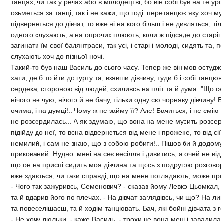
танцях, чи так у речах або в молодецтвi, бо вiн собi був на те у
озьметься за танцi, так i не кажи, що годi: перетанцює яку хоч м
пiдвернеться до дiвчат, то вже нi на кого бiльш i не дивляться, тi
одного слухають, а на опрочих плюють; коли ж пiдсяде до старi
загинати їм свої балянтраси, так усi, i старi i молодi, сидять та,
слухають хоч до пiзньої ночi.
Такий-то був наш Василь до сього часу. Тепер же вiн мов осту
хати, де б то йти до гурту та, взявши дiвчину, туди б i собi танцюв
сердека, стороною вiд людей, схиливсь на плiт та й дума: "Що с
нiчого не чую, нiчого й не бачу, тiльки одну сю чорняву дiвчину!
очима, i на думцi!.. Чому ж не займу її? Але! Бачиться, i не смiю
не розсердилась... А як здумаю, що вона на мене мусить розсер
пiдiйду до неї, то вона вiдвернеться вiд мене i прожене, то вiд сiї
немилий, i сам не знаю, що з собою робити!.. Пiшов би й додому
прикований. Нудно, менi на сеє весiлля i дивитись; а очей не вiдв
що он на приспi сидить моя дiвчина та щось з подругою розговор
вже здається, чи таки справдi, що на мене поглядають, може про
- Чого так зажуривсь, Семенович? - сказав йому Левко Цьомкал,
та й вдарив його по плечах. - На дiвчат заглядiвсь, чи що? На л
та повеселiшаєш, та й ходiм танцювать. Бач, якi бойнi дiвчата з
- Не хочу люльки, - каже Василь, - трохи не вона менi i завадил