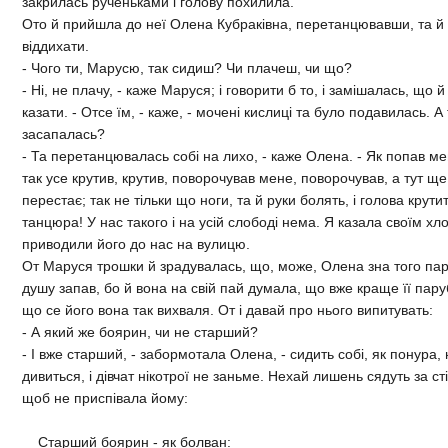
закрилась рученьками i голову похилила.
Ото й прийшла до неї Олена Кубракiвна, перетанцювавши, та й с
вiддихати.
- Чого ти, Марусю, так сидиш? Чи плачеш, чи що?
- Нi, не плачу, - каже Маруся; i говорити б то, i замiшалась, що й
казати. - Отсе їм, - каже, - моченi кислицi та було подавилась. А 
засапалась?
- Та перетанцювалась собi на лихо, - каже Олена. - Як попав м
так усе крутив, крутив, поворочував мене, поворочував, а тут ще
перестає; так не тiльки що ноги, та й руки болять, i голова крутит
танцюра! У нас такого i на усiй слободi нема. Я казала своїм х
приводили його до нас на вулицю.
От Маруся трошки й зрадувалась, що, може, Олена зна того пару
душу запав, бо й вона на свiй пай думала, що вже краще її парубк
що се його вона так вихваля. От i давай про нього випитувать:
- А який же боярин, чи не старший?
- I вже старший, - забормотала Олена, - сидить собi, як понура, 
дивиться, i дiвчат нiкотрої не заньме. Нехай лишень сядуть за ст
щоб не приспiвала йому:
Старший боярин - як болван: