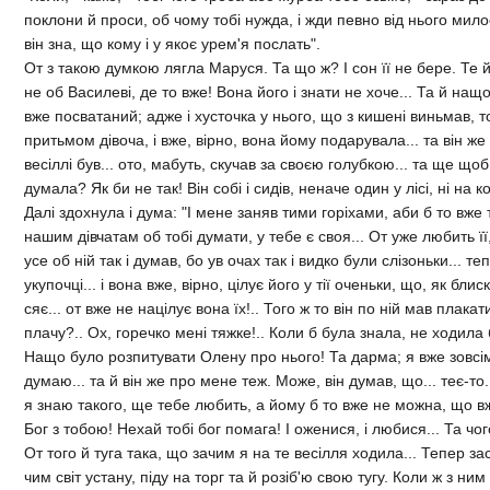
поклони й проси, об чому тобi нужда, i жди певно вiд нього милос
вiн зна, що кому i у якоє урем'я послать".
От з такою думкою лягла Маруся. Та що ж? I сон її не бере. Те й
не об Василевi, де то вже! Вона його i знати не хоче... Та й нащо ї
вже посватаний; адже i хусточка у нього, що з кишенi виньмав, т
притьмом дiвоча, i вже, вiрно, вона йому подарувала... та вiн ж
весiллi був... ото, мабуть, скучав за своєю голубкою... та ще що
думала? Як би не так! Вiн собi i сидiв, неначе один у лiсi, нi на ко
Далi здохнула i дума: "I мене заняв тими горiхами, аби б то вже т
нашим дiвчатам об тобi думати, у тебе є своя... От уже любить ї
усе об нiй так i думав, бо ув очах так i видко були слiзоньки... т
укупочцi... i вона вже, вiрно, цiлує його у тiї оченьки, що, як блиск
сяє... от вже не нацiлує вона їх!.. Того ж то вiн по нiй мав плакат
плачу?.. Ох, горечко менi тяжке!.. Коли б була знала, не ходила б
Нащо було розпитувати Олену про нього! Та дарма; я вже зовсiм
думаю... та й вiн же про мене теж. Може, вiн думав, що... теє-то..
я знаю такого, ще тебе любить, а йому б то вже не можна, що вж
Бог з тобою! Нехай тобi бог помага! I оженися, i любися... Та чог
От того й туга така, що зачим я на те весiлля ходила... Тепер за
чим свiт устану, пiду на торг та й розiб'ю свою тугу. Коли ж з ним 