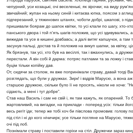
чепурний, уси козацькi, очi веселенькi, як зiрочки; на виду рум'
звичайний; жупан на ньому синiй i китаєва юпка, поясом з агли
пiдперезаний, у тяжинових штанях, чоботи добрi, шкаповi, з пiд
пришивали боярам до шапок квiтки, то усi клали по шагу, хто-хто
панського двора i той п'ять шагiв положив, що усi здивувались, 
вижидав та усе в кишенi довбавсь; а далi витяг капшучок, а там
засунув пальцi, достав та й положив на викуп шапки, за квiтку, цiл
Як брязнув, так усi, хто був на весiллi, так i вжахнулись, а дружк
перестали. А вiн собi й дарма: потряс патлами та за ложку i ста
буцiм тiльки копiйку дав.
От, сидячи за столом, як вже попринiмали страву, давай тогдi Ва
розглядать, що були у дружках. Зирк! i вздрiв Марусю, а вона аж 
старшою дружкою, скiльки було її не просять, нiколи не хоче: "Нех
сiдають, а менi i тут добре".
Став наш Василь i сам не свiй і, як там кажуть, як опарений. То
жартовливий, на вигадки, на приклади - поперед усiх: тiльки його
весь регiт iде; тепер же тобi хоч би пiвслова промовив: голову п
пiд стiл i нi до кого нiчичирк; усе тiльки погляне на Марусю, тяжк
очi пiд лоб.
Познiмали страву i поставили горiхи на стiл. Дружечки зараз ки