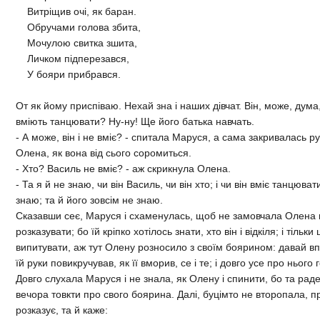
Витрiщив очi, як баран.
Обручами голова збита,
Мочулою свитка зшита,
Личком пiдперезався,
У бояри прибрався.
От як йому приспiваю. Нехай зна i наших дiвчат. Вiн, може, дум
вмiють танцювати? Ну-ну! Ще його батька навчать.
- А може, вiн i не вмiє? - спитала Маруся, а сама закривалась 
Олена, як вона вiд сього соромиться.
- Хто? Василь не вмiє? - аж скрикнула Олена.
- Та я й не знаю, чи вiн Василь, чи вiн хто; i чи вiн вмiє танцюват
знаю; та й його зовсiм не знаю.
Сказавши сеє, Маруся i схаменулась, щоб не замовчала Олена 
розказувати; бо їй крiпко хотiлось знати, хто вiн i вiдкiля; i тiльки
випитувати, аж тут Олену розносило з своїм боярином: давай вп'я
їй руки повикручував, як її вморив, се i те; i довго усе про нього
Довго слухала Маруся i не знала, як Олену i спинити, бо та рад
вечора товкти про свого боярина. Далi, буцiмто не второпала, п
розказує, та й каже: