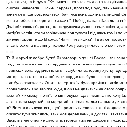
цятаються, та й дума: "Ке лишень поцятаюсь я он з тою дiвчино
смутна, невесела". Тiльки, сердека, протягнув руку, так неначе 
заньмай її, ще розсердиться: бач, яка вона одягна та пишна! Се
вона з тобою i говорити не захоче". Поблiднiє наш Василь та вп'
Далi збиравсь-збиравсь, та як дружечки дуже почали спiвати, а в
матiр'ю частiш стали горiлочкою поштувати i пiднявсь гомiн по хат
жменю горiхiв та до Марусi: "Чи чiт, чи лишка?" Та як се промови
впав iз ослона на спину: голова йому закрутилась, в очах потемн
овсi.
Та й Марусi ж добре було! Як заговорив до неї Василь, так вона 
тогдi, як мати на неї розсердилась: а се тiльки одним один раз i бу
принiсши вона вiд рiчки плаття, загубила материну хустку, що ще 
матерi, так за те-то на неї мати сердилась було, і хоч не довго, 
- як було злякалась. Отже i тепер так їй було прийшло: якби мож
провалилась або забiгла куди, щоб i не дивитись на свого бояр
казати? Як скажу "нечiт", то вiн подума, що я чванна i не хочу б
а вiн так чи смутний, чи сердитий, а тiльки жалко на нього дивити
ж? Як стала силуватись, щоб промовити слово, так нi жодною м
сказать: губи злиплись, язик мов дерев'яний, а дух так i захвати
Василь з неї очей не спустить, i горiхи у жменi держить, i жде, 
от їй того жалко стало, на велику силу та тихесенько, так що нiхт