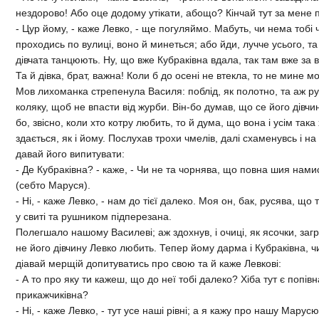
нездорово! Або оце додому утiкати, абощо? Кiнчай тут за мене 
- Цур йому, - каже Левко, - ще погуляймо. Мабуть, чи нема тобi 
проходись по вулицi, воно й минеться; або йди, лучче усього, та
дiвчата танцюють. Ну, що вже Кубракiвна вдала, так там вже за 
Та й дiвка, брат, важна! Коли б до осенi не втекла, то не мине мо
Мов лихоманка стрепенула Василя: поблiд, як полотно, та аж р
коляку, щоб не впасти вiд журби. Вiн-бо думав, що се його дiвчи
бо, звiсно, коли хто котру любить, то й дума, що вона i усiм так
здається, як i йому. Послухав трохи чмелiв, далi схаменувсь i на
давай його випитувати:
- Де Кубракiвна? - каже, - Чи не та чорнява, що повна шия нами
(себто Маруся).
- Нi, - каже Левко, - нам до тiєї далеко. Моя он, бак, русява, що
у свитi та рушником пiдперезана.
Полегшало нашому Василевi; аж здохнув, i очицi, як ясочки, заг
не його дiвчину Левко любить. Тепер йому дарма i Кубракiвна, чи
дiавай мерщiй допитуватись про свою та й каже Левковi:
- А то про яку ти кажеш, що до неї тобi далеко? Хiба тут є попiв
прикажчикiвна?
- Нi, - каже Левко, - тут усе нашi рiвнi; а я кажу про нашу Марусю