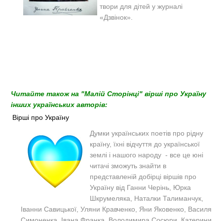
твори для дітей у журналі
«Дзвінок».
Читайте також на "Малій Сторінці" вірші про Україну
інших українських авторів:
Вірші про Україну
Думки українських поетів про рідну
країну, їхні відчуття до української
землі і нашого народу - все це юні
читачі зможуть знайти в
представленій добірці віршів про
Україну від Ганни Черінь, Юрка
Шкрумеляка, Наталки Талиманчук,
Іванни Савицької, Уляни Кравченко, Яни Яковенко, Василя
Симоненка, Івана Франка, Володимира Сосюри, Катерини