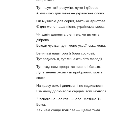
Тут і шум твій розумію, луже і діброво,
А музикою для мене — українське слово.
Ой музикою для серця, Матінко Христова,
Є для мене наша пісня, українська мова.
Чи дзвін дзвонить, легіт віє, чи шумить
діброва —
Всюди чується для мене українська мова.
Величаві наші гори й бори сосновії,
Тут родивсь я, тут минають літа молодії.
Тут і сад нам процвітає пишно і багато,
Луг в зелені оксамити прибраний, мов в
свято.
На красу-землі дивлюся і не надивлюся
І за нашу долю-волю серцем всім молюся:
З ясного на нас глянь неба, Матінко Ти
Божа,
Хай нам сонце волі сяє — щезне тьма