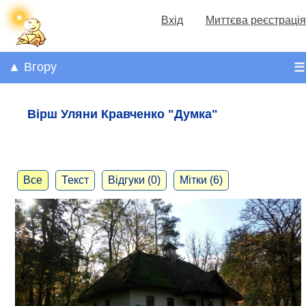
Вхід
Миттєва реєстрація
▲ Вгору
☰
Вірш Уляни Кравченко "Думка"
Все
Текст
Відгуки (0)
Мітки (6)