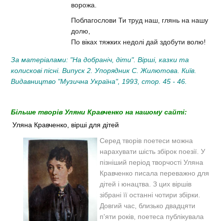
ворожа.
Поблагослови Ти труд наш, глянь на нашу
долю,
По віках тяжких недолі дай здобути волю!
За матеріалами: "На добраніч, діти". Вірші, казки та
колискові пісні. Випуск 2. Упорядник С. Жилютова. Київ.
Видавництво "Музична Україна", 1993, стор. 45 - 46.
Більше творів Уляни Кравченко на нашому сайті:
Уляна Кравченко, вірші для дітей
Серед творів поетеси можна
нарахувати шість збірок поезії. У
пізніший період творчості Уляна
Кравченко писала переважно для
дітей і юнацтва. З цих віршів
зібрані її останні чотири збірки.
Довгий час, близько двадцяти
п'яти років, поетеса публікувала