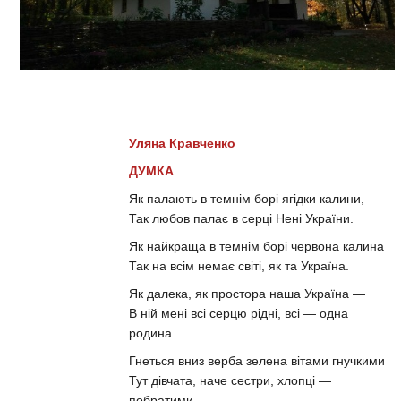
Уляна Кравченко
ДУМКА
Як палають в темнім борі ягідки калини,
Так любов палає в серці Нені України.
Як найкраща в темнім борі червона калина
Так на всім немає світі, як та Україна.
Як далека, як простора наша Україна —
В ній мені всі серцю рідні, всі — одна
родина.
Гнеться вниз верба зелена вітами гнучкими
Тут дівчата, наче сестри, хлопці —
побратими.