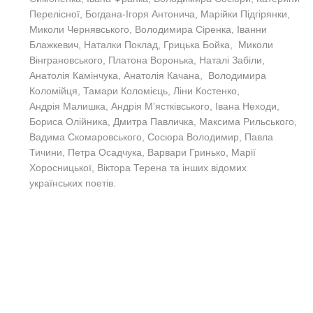
Перелісної, Богдана-Ігоря Антонича, Марійки Підгірянки,
Миколи Чернявського, Володимира Сіренка, Іванни
Блажкевич, Наталки Поклад, Грицька Бойка, Миколи
Вінграновського, Платона Воронька, Наталі Забіли,
Анатолія Камінчука, Анатолія Качана, Володимира
Коломійця, Тамари Коломієць, Ліни Костенко,
Андрія Малишка, Андрія М’ястківського, Івана Неходи,
Бориса Олійника, Дмитра Павличка, Максима Рильського,
Вадима Скомаровського, Сосюра Володимир, Павла
Тичини, Петра Осадчука, Варвари Гринько, Марії
Хоросницької, Віктора Терена та інших відомих
українських поетів.