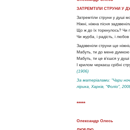
ЗАТРЕМТІЛИ СТРУНИ У ДУ
Затремтіли струни у душі мо
Ніжні, ніжна пісня задзвеніла
Що ж до їх торкнулось? Чи 
Чи журба, і радість, і любов
Задзвеніли струни ще ніжніш
Мабуть, ти до мене думкою
Мабуть, ти це в'єшся у душі
І крилом черкаєш срібні стру
(1906)
За матеріалами: "Чари ноч
лірика, Харків, "Фоліо", 200
*****
Олександр Олесь
ЛЮБЛЮ