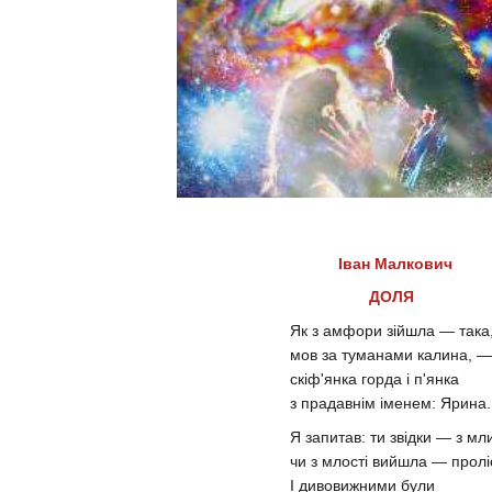
Іван Малкович
ДОЛЯ
Як з амфори зійшла — така
мов за туманами калина, —
скіф'янка горда і п'янка
з прадавнім іменем: Ярина.
Я запитав: ти звідки — з мл
чи з млості вийшла — пролі
І дивовижними були