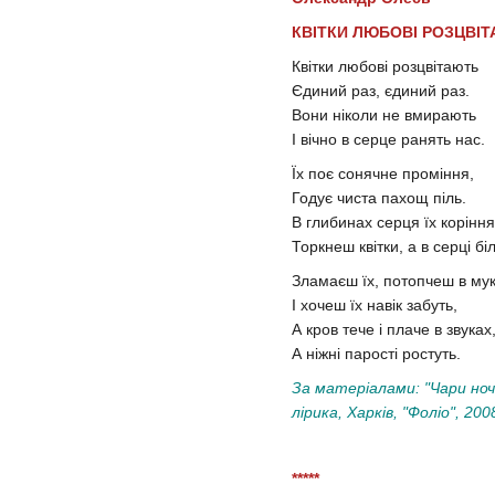
КВІТКИ ЛЮБОВІ РОЗЦВІ
Квітки любові розцвітають
Єдиний раз, єдиний раз.
Вони ніколи не вмирають
І вічно в серце ранять нас.
Їх поє сонячне проміння,
Годує чиста пахощ піль.
В глибинах серця їх коріння
Торкнеш квітки, а в серці біл
Зламаєш їх, потопчеш в мук
І хочеш їх навік забуть,
А кров тече і плаче в звуках
А ніжні парості ростуть.
За матеріалами: "Чари ноч
лірика, Харків, "Фоліо", 200
*****