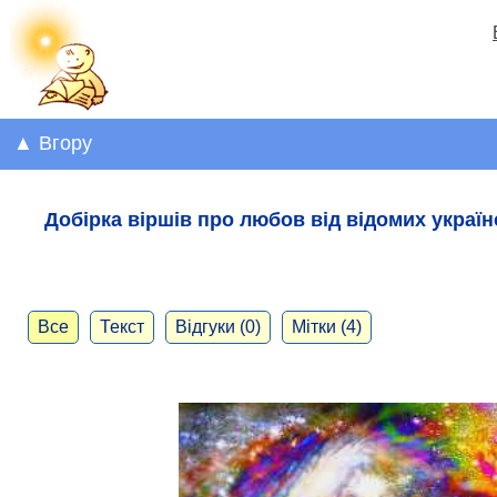
▲ Вгору
Добірка віршів про любов від відомих україн
Все
Текст
Відгуки (0)
Мітки (4)