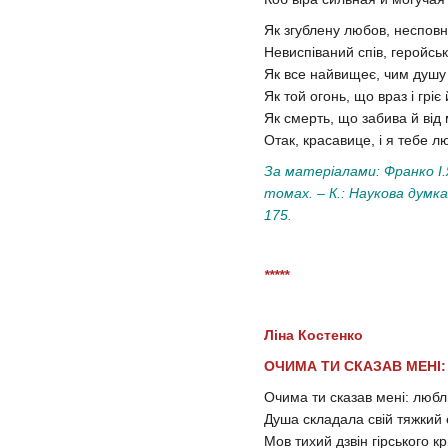
Як згублену любов, неспов
Невиспіваний спів, геройсь
Як все найвищеє, чим душу
Як той огонь, що враз і гріє
Як смерть, що забива й від
Отак, красавице, і я тебе л
За матеріалами: Франко І.Я
томах. – К.: Наукова думка,
175.
*****
Ліна Костенко
ОЧИМА ТИ СКАЗАВ МЕНІ
Очима ти сказав мені: любл
Душа складала свій тяжкий 
Мов тихий дзвін гірського 