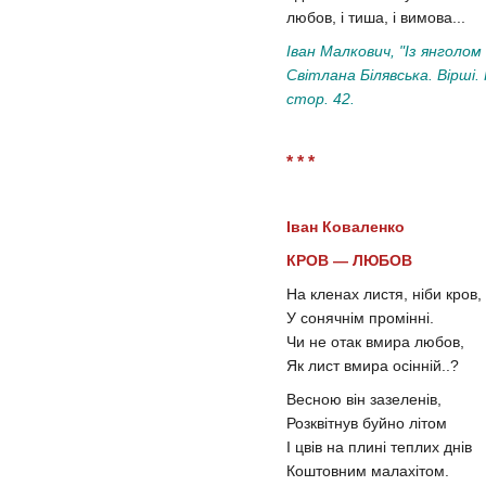
любов, і тиша, і вимова...
Іван Малкович, "Із янголом
Світлана Білявська. Вірші.
стор. 42.
* * *
Іван Коваленко
КРОВ — ЛЮБОВ
На кленах листя, ніби кров,
У сонячнім промінні.
Чи не отак вмира любов,
Як лист вмира осінній..?
Весною він зазеленів,
Розквітнув буйно літом
І цвів на плині теплих днів
Коштовним малахітом.