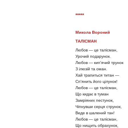
*****
Микола Вороний
ТАЛІСМАН
Любов — це талісман,
Урочий подарунок.
Любов — кип'ячий трунок
З ілюзій та оман.
Хай трапиться титан —
Сп'янить його цілунок!
Любов — це талісман,
Що кидає в туман
Замріяних пестунок,
Чіпнувши серця струнок,
Веде в шалений тан!
Любов — це талісман,
Що нищить обрахунок,