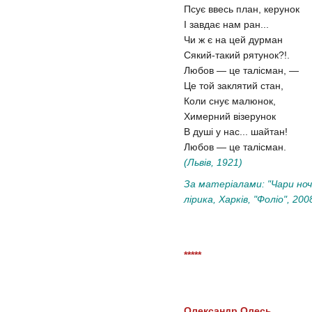
Псує ввесь план, керунок
І завдає нам ран...
Чи ж є на цей дурман
Сякий-такий рятунок?!.
Любов — це талісман, —
Це той заклятий стан,
Коли снує малюнок,
Химерний візерунок
В душі у нас... шайтан!
Любов — це талісман.
(Львів, 1921)
За матеріалами: "Чари ноч
лірика, Харків, "Фоліо", 200
*****
Олександр Олесь