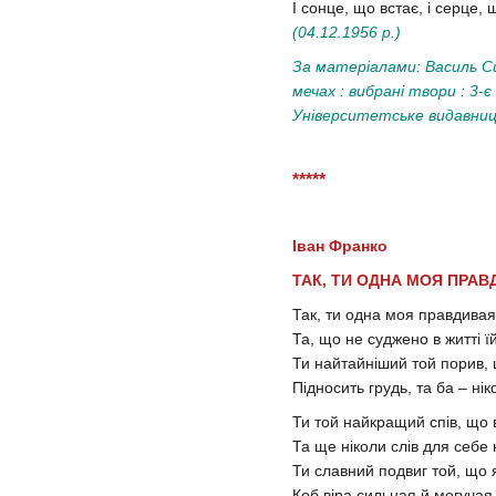
І сонце, що встає, і серце, 
(04.12.1956 р.)
За матеріалами: Василь С
мечах : вибрані твори : 3-є 
Університетське видавниц
*****
Іван Франко
ТАК, ТИ ОДНА МОЯ ПРА
Так, ти одна моя правдива
Та, що не суджено в житті ї
Ти найтайніший той порив, 
Підносить грудь, та ба – ні
Ти той найкращий спів, що в
Та ще ніколи слів для себе
Ти славний подвиг той, що 
Коб віра сильная й могучая