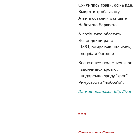
Схилились трави, осінь йде
Вмирати треба листу,
А він в останній раз цвіте
Небачено барвисто.
А потім тихо облетить
Ясної днини рано,
Щоб і, вмираючи, ще жить,
І доцвісти багряно.
Весною все почнеться знов
І закінчиться кров’ю,
І недаремно зроду “кров”
Римується з “любов’ю”.
За матеріалами:
http://iva
* * *
Олександр Олесь