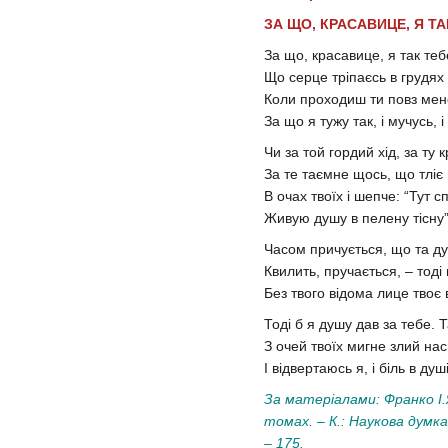
ЗА ЩО, КРАСАВИЦЕ, Я Т
За що, красавице, я так те
Що серце тріпаєсь в грудях
Коли проходиш ти повз мен
За що я тужу так, і мучусь, 
Чи за той гордий хід, за ту 
За те таємне щось, що тліє
В очах твоїх і шепче: “Тут с
Живую душу в пелену тісну
Часом причується, що та д
Квилить, пручається, – тоді
Без твого відома лице твоє 
Тоді б я душу дав за тебе. Т
З очей твоїх мигне злий насм
І відвертаюсь я, і біль в ду
За матеріалами: Франко І.Я
томах. – К.: Наукова думка
– 175.