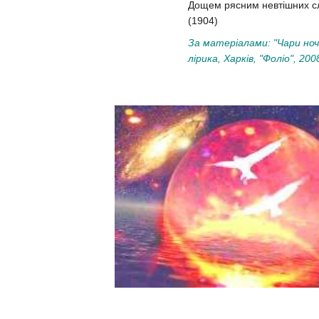
Дощем рясним невтішних слі
(1904)
За матеріалами: "Чари ноч
лірика, Харків, "Фоліо", 200