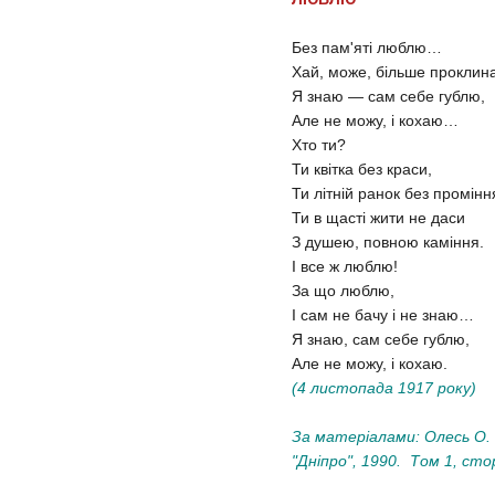
Без пам'яті люблю…
Хай, може, більше проклин
Я знаю — сам себе гублю,
Але не можу, і кохаю…
Хто ти?
Ти квітка без краси,
Ти літній ранок без промінн
Ти в щасті жити не даси
З душею, повною каміння.
І все ж люблю!
За що люблю,
І сам не бачу і не знаю…
Я знаю, сам себе гублю,
Але не можу, і кохаю.
(4 листопада 1917 року)
За матеріалами: Олесь О. 
"Дніпро", 1990. Том 1, сто