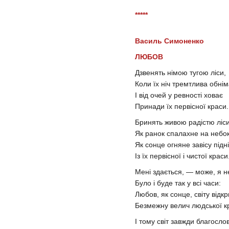
*****
Василь Симоненко
ЛЮБОВ
Дзвенять німою тугою ліси,
Коли їх ніч тремтлива обні
І від очей у ревності ховає
Принади їх первісної краси.
Бринять живою радістю ліси
Як ранок спалахне на небок
Як сонце огняне завісу підн
Із їх первісної і чистої краси
Мені здається, — може, я н
Було і буде так у всі часи:
Любов, як сонце, світу відк
Безмежну велич людської к
І тому світ завжди благосло