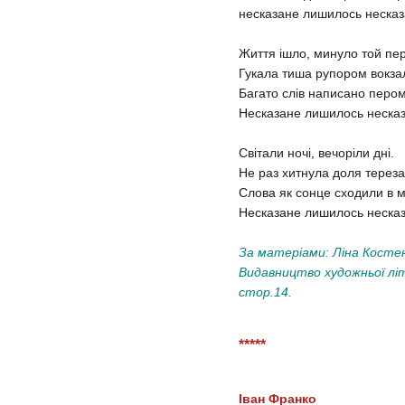
несказане лишилось неска
Життя ішло, минуло той пе
Гукала тиша рупором вокза
Багато слів написано пером
Несказане лишилось неска
Світали ночі, вечоріли дні.
Не раз хитнула доля терез
Слова як сонце сходили в м
Несказане лишилось неска
За матеріами: Ліна Костен
Видавництво художньої літ
стор.14.
*****
Іван Франко