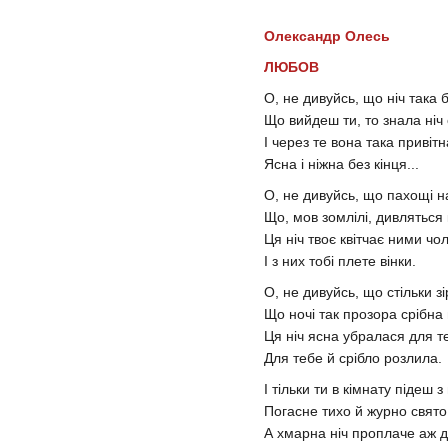
Олександр Олесь
ЛЮБОВ
О, не дивуйсь, що ніч така б
Що вийдеш ти, то знала ніч
І через те вона така привітн
Ясна і ніжна без кінця...
О, не дивуйсь, що пахощі н
Що, мов зомлілі, дивляться 
Ця ніч твоє квітчає ними чо
І з них тобі плете вінки.
О, не дивуйсь, що стільки зі
Що ночі так прозора срібна
Ця ніч ясна убралася для т
Для тебе й срібло розлила.
І тільки ти в кімнату підеш з 
Погасне тихо й журно свято 
А хмарна ніч проплаче аж д