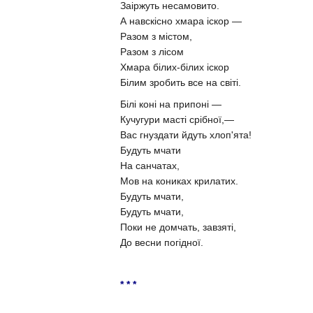
Заіржуть несамовито.
А навскісно хмара іскор —
Разом з містом,
Разом з лісом
Хмара білих-білих іскор
Білим зробить все на світі.
Білі коні на припоні —
Кучугури масті срібної,—
Вас гнуздати йдуть хлоп'ята!
Будуть мчати
На санчатах,
Мов на кониках крилатих.
Будуть мчати,
Будуть мчати,
Поки не домчать, завзяті,
До весни погідної.
* * *