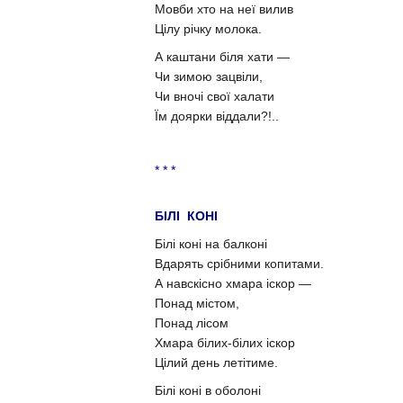
Мовби хто на неї вилив
Цілу річку молока.
А каштани біля хати —
Чи зимою зацвіли,
Чи вночі свої халати
Їм доярки віддали?!..
* * *
БІЛІ КОНІ
Білі коні на балконі
Вдарять срібними копитами.
А навскісно хмара іскор —
Понад містом,
Понад лісом
Хмара білих-білих іскор
Цілий день летітиме.
Білі коні в оболоні