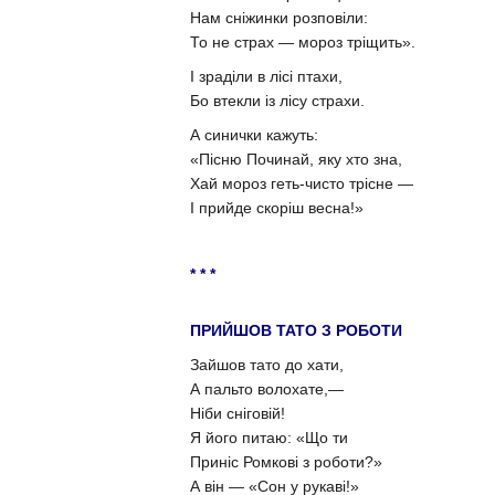
Нам сніжинки розповіли:
То не страх — мороз тріщить».
І зраділи в лісі птахи,
Бо втекли із лісу страхи.
А синички кажуть:
«Пісню Починай, яку хто зна,
Хай мороз геть-чисто трісне —
І прийде скоріш весна!»
* * *
ПРИЙШОВ ТАТО З РОБОТИ
Зайшов тато до хати,
А пальто волохате,—
Ніби сніговій!
Я його питаю: «Що ти
Приніс Ромкові з роботи?»
А він — «Сон у рукаві!»