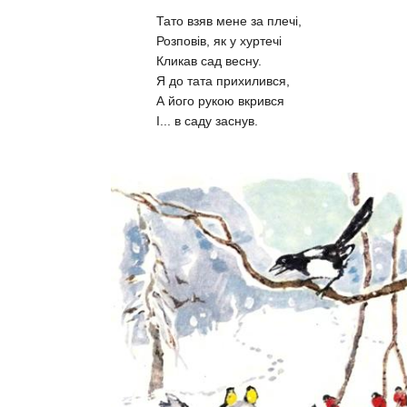
Тато взяв мене за плечі,
Розповів, як у хуртечі
Кликав сад весну.
Я до тата прихилився,
А його рукою вкрився
І... в саду заснув.