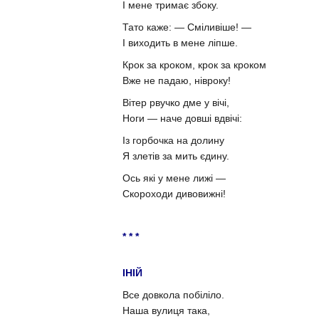
І мене тримає збоку.
Тато каже: — Сміливіше! —
І виходить в мене ліпше.
Крок за кроком, крок за кроком
Вже не падаю, нівроку!
Вітер рвучко дме у вічі,
Ноги — наче довші вдвічі:
Із горбочка на долину
Я злетів за мить єдину.
Ось які у мене лижі —
Скороходи дивовижні!
* * *
ІНІЙ
Все довкола побіліло.
Наша вулиця така,