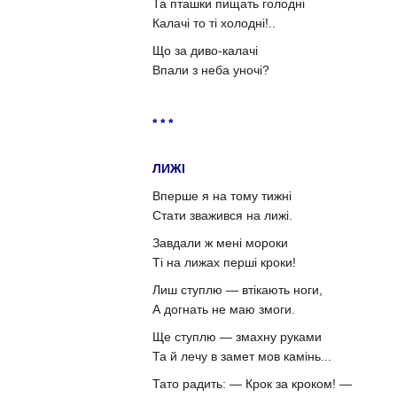
Та пташки пищать голодні
Калачі то ті холодні!..
Що за диво-калачі
Впали з неба уночі?
* * *
ЛИЖІ
Вперше я на тому тижні
Стати зважився на лижі.
Завдали ж мені мороки
Ті на лижах перші кроки!
Лиш ступлю — втікають ноги,
А догнать не маю змоги.
Ще ступлю — змахну руками
Та й лечу в замет мов камінь...
Тато радить: — Крок за кроком! —