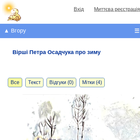
Вхід
Миттєва реєстрація
▲ Вгору
☰
Вірші Петра Осадчука про зиму
Все
Текст
Відгуки (0)
Мітки (4)