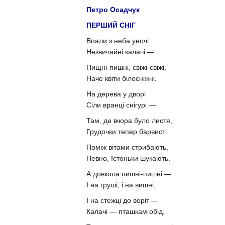
Петро Осадчук
ПЕРШИЙ СНІГ
Впали з неба уночі
Незвичайні калачі —
Пищні-пишні, свіжі-свіжі,
Наче квіти білосніжні.
На дерева у дворі
Сіли вранці снігурі —
Там, де вчора було листя,
Грудочки тепер барвисті
Поміж вітами стрибають,
Певно, їстоньки шукають.
А довкола пишні-пишні —
І на груші, і на вишні,
І на стежці до воріт —
Калачі — пташкам обід.