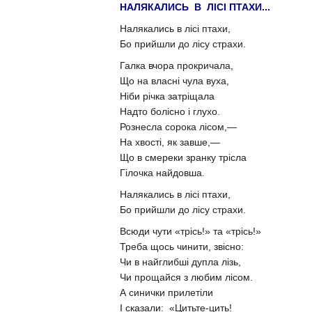
НАЛЯКАЛИСЬ В ЛІСІ ПТАХИ...
Налякались в лісі птахи,
Бо прийшли до лісу страхи.
Галка вчора прокричала,
Що на власні чула вуха,
Ніби річка затріщала
Надто болісно і глухо.
Рознесла сорока лісом,—
На хвості, як завше,—
Що в смереки зранку трісла
Гілочка найдовша.
Налякались в лісі птахи,
Бо прийшли до лісу страхи.
Всюди чути «трісь!» та «трісь!»
Треба щось чинити, звісно:
Чи в найглибші дупла лізь,
Чи прощайся з любим лісом.
А синички прилетіли
І сказали: «Цитьте-цить!