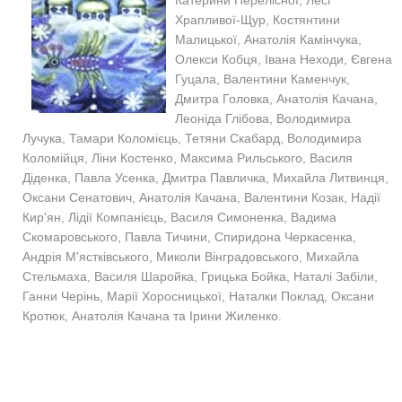
Катерини Перелісної, Лесі
Храпливої-Щур, Костянтини
Малицької, Анатолія Камінчука,
Олекси Кобця, Івана Неходи, Євгена
Гуцала, Валентини Каменчук,
Дмитра Головка, Анатолія Качана,
Леоніда Глібова, Володимира
Лучука, Тамари Коломієць, Тетяни Скабард, Володимира
Коломійця, Ліни Костенко, Максима Рильського, Василя
Діденка, Павла Усенка, Дмитра Павличка, Михайла Литвинця,
Оксани Сенатович, Анатолія Качана, Валентини Козак, Надії
Кир'ян, Лідії Компанієць, Василя Симоненка, Вадима
Скомаровського, Павла Тичини, Спиридона Черкасенка,
Андрія М'ястківського, Миколи Вінградовського, Михайла
Стельмаха, Василя Шаройка, Грицька Бойка, Наталі Забіли,
Ганни Черінь, Марії Хоросницької, Наталки Поклад, Оксани
Кротюк, Анатолія Качана та Ірини Жиленко.