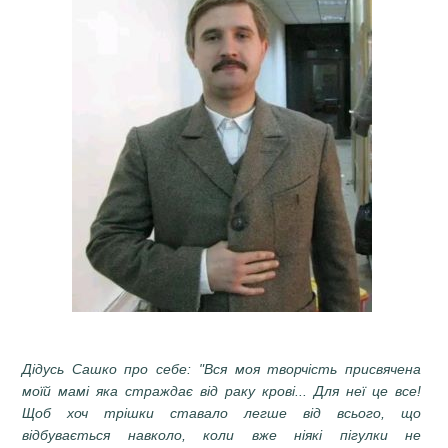
Дідусь Сашко про себе: "Вся моя творчість присвячена
моїй мамі яка страждає від раку крові... Для неї це все!
Щоб хоч трішки ставало легше від всього, що
відбувається навколо, коли вже ніякі пігулки не