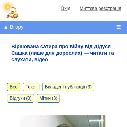
Вхід
Миттєва реєстрація
▲ Вгору
☰
Віршована сатира про війну від Дідуся
Сашка (лише для дорослих) — читати та
слухати, відео
Все
Текст
Вкладені публікації (3)
Відгуки (0)
Мітки (3)