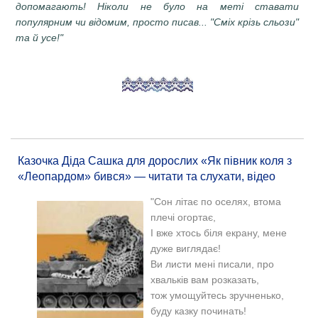
допомагають! Ніколи не було на меті ставати
популярним чи відомим, просто писав... "Сміх крізь сльози"
та й усе!"
Казочка Діда Сашка для дорослих «Як півник коля з
«Леопардом» бився» — читати та слухати, відео
"Сон літає по оселях, втома
плечі огортає,
І вже хтось біля екрану, мене
дуже виглядає!
Ви листи мені писали, про
хвальків вам розказать,
тож умощуйтесь зручненько,
буду казку починать!