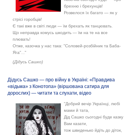
брехню і брехунців!
Розвелося їх багато — як у
стрісі горобців!
Є такі вже в світі люди — їм брехать як танцювать.
Що неправда комусь шкодить — їм на те на все
плювать!
Отже, казочка у нас така: "Соловей-розбійник та Баба-
Яга"..."
(Дідусь Сашко)
Дідусь Сашко — про війну в Україні: «Правдива
«відьма» з Конотопа» (віршована сатира для
дорослих) — читати та слухати, відео
"Добрий вечір Українці, любі
мами й тата,
Дід Сашко сьогодні буде казку
Вам казати,
тож швиденько йдіть до діток,