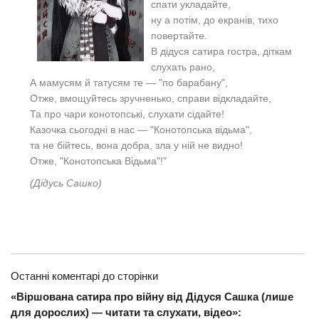
спати укладайте,
ну а потім, до екранів, тихо
повертайте.
В дідуся сатира гостра, діткам
слухать рано,
А мамусям й татусям те — "по барабану",
Отже, вмощуйтесь зручненько, справи відкладайте,
Та про чари конотопські, слухати сідайте!
Казочка сьогодні в нас — "Конотопська відьма",
та не бійтесь, вона добра, зла у ній не видно!
Отже, "Конотопська Відьма"!"
(Дідусь Сашко)
Останні коментарі до сторінки
«Віршована сатира про війну від Дідуся Сашка (лише
для дорослих) — читати та слухати, відео»: