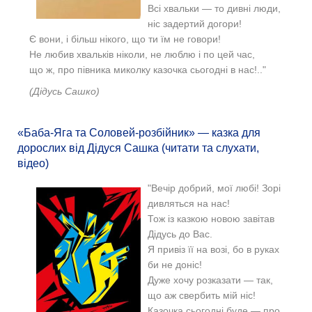
Всі хвальки — то дивні люди,
ніс задертий догори!
Є вони, і більш нікого, що ти їм не говори!
Не любив хвальків ніколи, не люблю і по цей час,
що ж, про півника миколку казочка сьогодні в нас!.."
(Дідусь Сашко)
«Баба-Яга та Соловей-розбійник» — казка для
дорослих від Дідуся Сашка (читати та слухати,
відео)
"Вечір добрий, мої любі! Зорі
дивляться на нас!
Тож із казкою новою завітав
Дідусь до Вас.
Я привіз її на возі, бо в руках
би не доніс!
Дуже хочу розказати — так,
що аж свербить мій ніс!
Казочка сьогодні буде — про