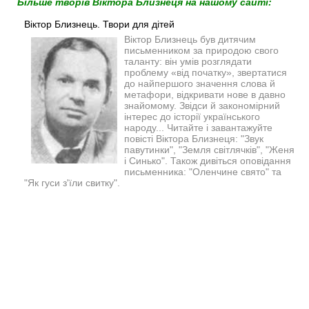
Більше творів Віктора Близнеця на нашому сайті:
Віктор Близнець. Твори для дітей
Віктор Близнець був дитячим
письменником за природою свого
таланту: він умів розглядати
проблему «від початку», звертатися
до найпершого значення слова й
метафори, відкривати нове в давно
знайомому. Звідси й закономірний
інтерес до історії українського
народу...
Читайте і завантажуйте
повісті Віктора Близнеця: "Звук
павутинки", "Земля світлячків", "Женя
і Синько". Також дивіться оповідання
письменника: "Оленчине свято" та
"Як гуси з'їли свитку".