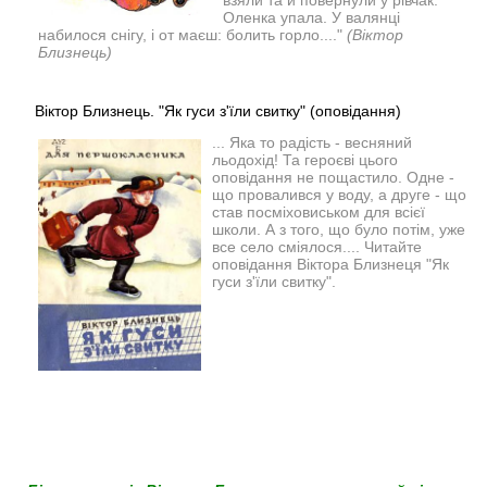
Оленка упала. У валянці
набилося снігу, і от маєш: болить горло...."
(Віктор
Близнець)
Віктор Близнець. "Як гуси з'їли свитку" (оповідання)
... Яка то радість - весняний
льодохід! Та героєві цього
оповідання не пощастило. Одне -
що провалився у воду, а друге - що
став посміховиськом для всієї
школи. А з того, що було потім, уже
все село сміялося.... Читайте
оповідання Віктора Близнеця "Як
гуси з'їли свитку".