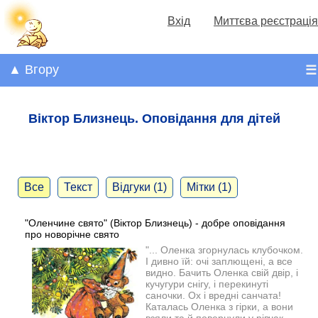
Вхід
Миттєва реєстрація
▲ Вгору
☰
Віктор Близнець. Оповідання для дітей
Все
Текст
Відгуки (1)
Мітки (1)
"Оленчине свято" (Віктор Близнець) - добре оповідання
про новорічне свято
"... Оленка згорнулась клубочком.
І дивно їй: очі заплющені, а все
видно. Бачить Оленка свій двір, і
кучугури снігу, і перекинуті
саночки. Ох і вредні санчата!
Каталась Оленка з гірки, а вони
взяли та й повернули у рівчак.