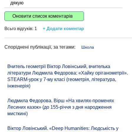
дякую
Оновити список коментарів
Всьго відгуків:
1
+ Додати коментар
Споріднені публікації, за тегами:
Школа
Вчитель геометрії Віктор Ловінський, вчителька
літератури Людмила Федорова: «Хайку оріганометрії».
STEARM-урок у 7-му класі (геометрія, література,
інженерія)
Людмила Федорова. Вірш «На хвилях-променях
Лесиних казок» (до 155-річчя з дня народження
мисткині)
Віктор Ловінський. «Deep Humanities: Людськість у