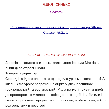
ЖЕНЯ І СИНЬКО
Повість
Завантажити текст повісті Віктора Близнеця "Женя і
Синько" (fb2.zip)
ОГІРОК З ПОРОСЯЧИМ ХВОСТОМ
Доповідна записка вчительки малювання Ізольди Марківни
Книш директорові школи
Товаришу директор!
Сьогодні, згідно з планом, я проводила урок малювання в 5-А
класі. Тема уроку: зображення огірка у двох площинах —
горизонтальній та вертикальній. Мала на меті привчити дітей
до просторового мислення, тобто до того, щоб діти бачили і
вміли зображувати предмети не плоскими, а об’ємними, тобто
розгорнутими в просторі.