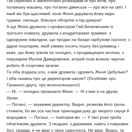
Так серйозно й заклопотано розказував їй про котів, про
поламану машину, про поганих дівчисьок — про все на світі. І
який він був щасливий, коли Женя дарувала йому мідні
гудзики, скельця, блискучі обгортки з-під цукерок!
А ще Женя дружила з професором Гай-Бичковським із
третього поверху, дружила з кондукторами трамвая, з
одноруким інвалідом, що продає на базарі гарбузове насіння, з
дідом поштарем, який узимку носить пошту без рукавиць і
каже, що йому зовсім не холодно, з продавщицею молока, з
перукарем Мусієм Давидовичем, котрий поза всякою чергою
робить їй спортивні зачіски…
Та хіба згадаєш усіх, з ким дружила і дружить Женя Цибулько?
І хіба скажеш про це директорові школи? (Особливо про
Таємного друга, про волохатенького!)
— Ні, — холодно проказала Женя. — Ні з ким я не дружу.
Уроки…
— Погано, — зауважив директор. Видно, розмова його трохи
стомила, бо він усе частіше прикладав руку до хворого серця й
морщився. — Погано, — повторив він. — У твої роки треба
обов’язково дружити. З людьми, з деревами, навіть з павуками.
Хоч, правда, я не вірю у твою самотність. Не вірю. Видно, ти