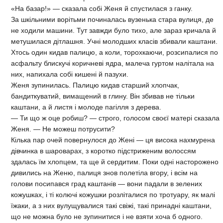
«На базар!» — сказала собі Женя й спустилася з ганку.
За шкільними ворітьми починалась вузенька стара вулиця, де
не ходили машини. Тут завжди було тихо, але зараз кричала й
метушилася дітлашня. Учні молодших класів збивали каштани.
Хтось один кидав палицю, а коли, торохкаючи, розсипалися по
асфальту блискучі коричневі ядра, малеча гуртом налітала на
них, напихала собі кишені й пазухи.
Женя зупинилась. Палицю кидав старший хлопчак,
бандиткуватий, вимащений в глину. Він збивав не тільки
каштани, а й листя і молоде пагілля з дерева.
— Ти що ж оце робиш? — строго, голосом своєї матері сказала
Женя. — Не можеш потрусити?
Кілька пар очей повернулося до Жені — ця висока нахмурена
дівчинка в шароварах, з коротко підстриженим волоссям
здалась їм хлопцем, та ще й сердитим. Поки одні насторожено
дивились на Женю, палиця знов полетіла вгору, і всім на
голови посипався град каштанів — вони падали в зелених
кожушках, і ті колючі кожушки розліталися по тротуару, як малі
їжаки, а з них вулущувалися такі свіжі, такі принадні каштани,
що не можна було не зупинитися і не взяти хоча б одного.