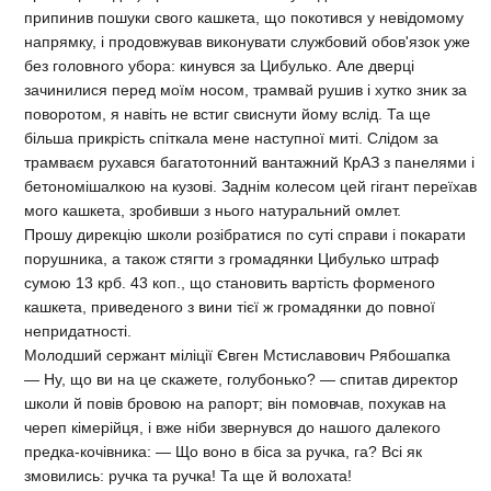
припинив пошуки свого кашкета, що покотився у невідомому
напрямку, і продовжував виконувати службовий обов'язок уже
без головного убора: кинувся за Цибулько. Але дверці
зачинилися перед моїм носом, трамвай рушив і хутко зник за
поворотом, я навіть не встиг свиснути йому вслід. Та ще
більша прикрість спіткала мене наступної миті. Слідом за
трамваєм рухався багатотонний вантажний КрАЗ з панелями і
бетономішалкою на кузові. Заднім колесом цей гігант переїхав
мого кашкета, зробивши з нього натуральний омлет.
Прошу дирекцію школи розібратися по суті справи і покарати
порушника, а також стягти з громадянки Цибулько штраф
сумою 13 крб. 43 коп., що становить вартість форменого
кашкета, приведеного з вини тієї ж громадянки до повної
непридатності.
Молодший сержант міліції Євген Мстиславович Рябошапка
— Ну, що ви на це скажете, голубонько? — спитав директор
школи й повів бровою на рапорт; він помовчав, похукав на
череп кімерійця, і вже ніби звернувся до нашого далекого
предка-кочівника: — Що воно в біса за ручка, га? Всі як
змовились: ручка та ручка! Та ще й волохата!