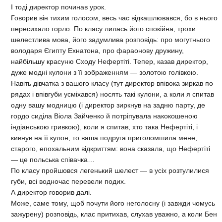
І тоді директор починав урок.
Говорив він тихим голосом, весь час відкашлювався, бо в нього
пересихало горло. По класу лилась його спокійна, трохи
шелестлива мова, його задумлива розповідь: про могутнього
володаря Єгипту Ехнатона, про фараонову дружину,
найбільшу красуню Сходу Нефертіті. Тепер, казав директор,
дуже модні кулони з її зображенням — золотою голівкою.
Навіть дівчатка з вашого класу (тут директор впівока зиркав по
рядах і впівгуби усміхався) носять такі кулони, а коли я спитав
одну вашу модницю (і директор зиркнув на задню парту, де
гордо сиділа Віола Зайченко й потріпувала накокошеною
індіанською гривкою), коли я спитав, хто така Нефертіті, і
кивнув на її кулон, то ваша подруга приголомшила мене,
старого, епохальним відкриттям: вона сказала, що Нефертіті
— це польська співачка…
По класу пройшовся легенький шелест — в усіх розтулилися
губи, всі водночас перевели подих.
А директор говорив далі.
Може, саме тому, щоб почути його неголосну (і завжди чомусь
зажурену) розповідь, клас притихав, слухав уважно, а коли Бен