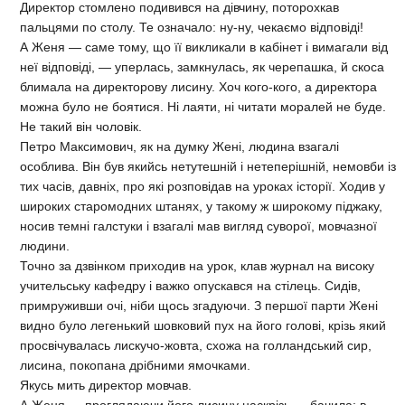
Директор стомлено подивився на дівчину, поторохкав
пальцями по столу. Те означало: ну-ну, чекаємо відповіді!
А Женя — саме тому, що її викликали в кабінет і вимагали від
неї відповіді, — уперлась, замкнулась, як черепашка, й скоса
блимала на директорову лисину. Хоч кого-кого, а директора
можна було не боятися. Ні лаяти, ні читати моралей не буде.
Не такий він чоловік.
Петро Максимович, як на думку Жені, людина взагалі
особлива. Він був якийсь нетутешній і нетеперішній, немовби із
тих часів, давніх, про які розповідав на уроках історії. Ходив у
широких старомодних штанях, у такому ж широкому піджаку,
носив темні галстуки і взагалі мав вигляд суворої, мовчазної
людини.
Точно за дзвінком приходив на урок, клав журнал на високу
учительську кафедру і важко опускався на стілець. Сидів,
примруживши очі, ніби щось згадуючи. З першої парти Жені
видно було легенький шовковий пух на його голові, крізь який
просвічувалась лискучо-жовта, схожа на голландський сир,
лисина, покопана дрібними ямочками.
Якусь мить директор мовчав.