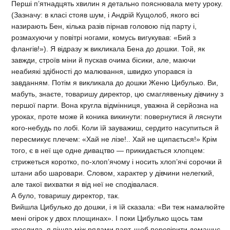
Перші п’ятнадцять хвилин я детально пояснювала мету уроку.
(Зазначу: в класі стояв шум, і Андрій Кущолоб, якого всі
назирають Бен, кілька разів пірнав головою під парту і,
розмахуючи у повітрі ногами, комусь вигукував: «Бий з
флангів!»). Я відразу ж викликала Бена до дошки. Той, як
завжди, строїв міни й пускав очима бісики, але, маючи
неабиякі здібності до малювання, швидко упорався із
завданням. Потім я викликала до дошки Женю Цибулько. Ви,
мабуть, знаєте, товаришу директор, цю смаглявеньку дівчину з
першої парти. Вона кругла відмінниця, уважна й серйозна на
уроках, проте може й коника викинути: повернутися й ляснути
кого-небудь по лобі. Коли їй зауважиш, сердито насупиться й
пересмикує плечем: «Хай не лізе!.. Хай не щипається!» Крім
того, є в неї ще одне дивацтво — прикидається хлопцем:
стрижеться коротко, по-хлоп’ячому і носить хлоп’ячі сорочки й
штани або шаровари. Словом, характер у дівчини нелегкий,
але такої вихватки я від неї не сподівалася.
А було, товаришу директор, так.
Вийшла Цибулько до дошки, і я їй сказала: «Ви теж намалюйте
мені огірок у двох площинах». І поки Цибулько щось там
креслила, я пішла між рядами парт, щоб перевірити домашнє