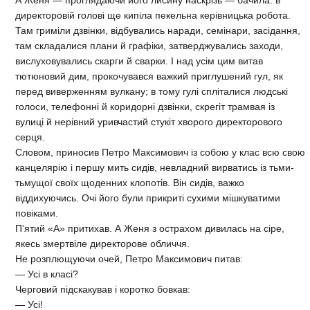
А Женя — проглядаючи його лисину наскрізь — бачила: в
директоровій голові ще кипіла пекельна керівницька робота.
Там гриміли дзвінки, відбувались наради, семінари, засідання,
там складалися плани й графіки, затверджувались заходи,
вислуховувались скарги й сварки. І над усім цим витав
тютюновий дим, прокочувався важкий приглушений гул, як
перед виверженням вулкану; в тому гулі спліталися людські
голоси, телефонні й коридорні дзвінки, скрегіт трамвая із
вулиці й нерівний уривчастий стукіт хворого директорового
серця.
Словом, приносив Петро Максимович із собою у клас всю свою
канцелярію і першу мить сидів, невладний вирватись із тьми-
тьмущої своїх щоденних клопотів. Він сидів, важко
віддихуючись. Очі його були прикриті сухими мішкуватими
повіками.
П’ятий «А» притихав. А Женя з острахом дивилась на сіре,
якесь змертвіле директорове обличчя.
Не розплющуючи очей, Петро Максимович питав:
— Усі в класі?
Черговий підскакував і коротко бовкав:
— Усі!