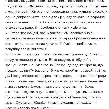
в пожовклому листі. І стільки празникових клопотів з’являлось
тоді у кожного! Двірники щоранку згрібали прив’яле, обтрушене
листя у високі, ніби освітлені зсередини купи; машини вивозили
осіннє добро за місто, але під вечір знову лежала на асфальті
свіжа розкішна постіль. І в ній качались, кублились, товклися
очамрілі від радості й свободи хлопчаки й дівчатка.
У ці теплі воскові дні, пронизані сонцем, обличчя у киян
світились лагідним сяйвом осені. У парках бродили зачаровані
фотографи, на лавочках дрімали бабусі, а в небі снували
павутину реактивні літаки.
Жені захотілося кудись піти, аби подалі від дому, де її чекала
не дуже приємна розмова. Вона подумала: «Куди б мені
краще? Може, на Лук’янівський базар, до дядька Ореста, що
продає насіння?» Базар тут близько, перейти трамвайну лінію,
далі попід загорожею, через нижні ворота — і вже торгові ряди.
Женя любила там бувати, особливо зараз, восени. Дерев’яні
лави завалені яблуками, капустою, сушеними грибами,
лісовими ягодами, а тут пахне кропом і гарбузовим насінням
(це в дядька Ореста), а там вигукують: «Свіжий мед! Свіжий
мед!.. Сметана!.. Яйця!..» Тільки походиш, понюхаєш — і
несеш із собою пахощі осені.