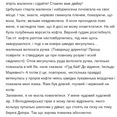
зітріть малюнок і сідайте! Ставлю вам двійку!
Цибулько стерла малюнок і набурмосена почовгала на своє
місце. І так, знаєте, нервово смикнула плечем, показуючи, що
вона, бачте, вельми невдоволена. А коли проходила повз
мене, я загледіла таке, що й досі не можу опам’ятатися. На ній
була голубенька ворсиста кофта. Верхній гудзик розстебнуто.
Так от: кофта раптом настовбурчилась, під нею щось
заворушилося, і тоді з-за коміра швидко висунулась…
маленька волохата ручка. (Товаришу директор! Прошу
повірити: я стверджую це при повному розумі і ясній
свідомості). Отож висунулась руда волохата ручка, легенько
помахала в мій бік, наче сказала: «Гуд бай! До відзеня, Ізольдо
Марківно!» А потім (і це, повторюю, чистісінька правда)
виткнулась у прорізі кофти чиясь швидка лукавенька мордочка і
показала мені язика. Язик був довгий, гнучкий і червоний на
колір.
Запевняю, я не могла помилитися. У мене чудовий художній
зір. З Володимирської гірки я можу легко відрізнити, якого
кольору купальні шапочки у дівчат, що стоять на піску на тому
березі Дніпра. Так що зорова помилка абсолютно