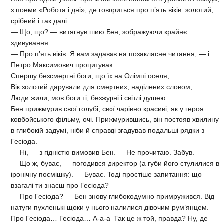
з поеми «Робота і дні», де говориться про п’ять віків: золотий,
срібний і так далі…
— Що, що? — витягнув шию Бен, зображуючи крайнє
здивування.
— Про п’ять віків. Я вам задавав на позакласне читання, — і
Петро Максимович процитував:
Спершу безсмертні боги, що їх на Олімпі оселя,
Вік золотий дарували для смертних, наділених словом,
Люди жили, мов боги ті, безжурні і світлі душею…
Бен прижмурив свої голубі, свої чарівно красиві, як у героя
ковбойського фільму, очі. Прижмурившись, він постояв хвилину
в глибокій задумі, ніби й справді згадував подальші рядки з
Гесіода.
— Ні, — з гідністю вимовив Бен. — Не прочитаю. Забув.
— Що ж, буває, — погодився директор (а губи його стулилися в
іронічну посмішку). — Буває. Тоді простіше запитання: що
взагалі ти знаєш про Гесіода?
— Про Гесіода? — Бен знову глибокодумно примружився. Від
натуги пухленькі щоки у нього налилися дівочим рум’янцем. —
Про Гесіода… Гесіода… А-а-а! Так це ж той, правда? Ну, де