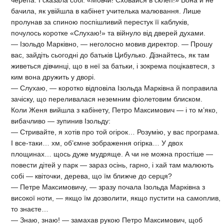
черепа. І сказала собі: «Мовчи! Сховайся в склеп!» Вона й не
бачила, як увійшла в кабінет учителька малювання. Лише
пролунав за спиною поспішливий перестук її каблуків,
почулось коротке «Слухаю!» та війнуло від дверей духами.
— Ізольдо Марківно, — неголосно мовив директор. — Прошу
вас, зайдіть сьогодні до батьків Цибулько. Дізнайтесь, як там
живеться дівчинці, що в неї за батьки, і зокрема поцікавтеся, з
ким вона дружить у дворі.
— Слухаю, — коротко відповіла Ізольда Марківна й поправила
зачіску, що переливалася неземним фіолетовим блиском.
Коли Женя вийшла з кабінету, Петро Максимович — і то м’яко,
вибачливо — зупинив Ізольду:
— Стривайте, я хотів про той огірок… Розумію, у вас програма.
І все-таки… хм, об’ємне зображення огірка… У двох
площинах… щось дуже мудряще. А чи не можна простіше —
повести дітей у парк — зараз осінь, гарно, і хай там малюють
собі — квіточки, дерева, що їм ближче до серця?
— Петре Максимовичу, — зразу почала Ізольда Марківна з
високої ноти, — якщо їм дозволити, якщо пустити на самоплив,
то знаєте…
— Знаю, знаю! — замахав рукою Петро Максимович, щоб