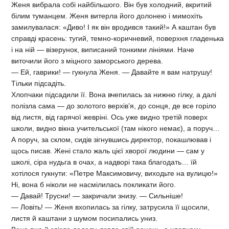
Женя вибрала собі найбільшого. Він був холодний, вкритий
білим туманцем. Женя витерла його долонею і мимохіть
замилувалася: «Диво! І як він вродився такий!» А каштан був
справді красень: тугий, темно-коричневий, поверхня гладенька
і на ній — візерунок, виписаний тонкими лініями. Наче
виточили його з міцного заморського дерева.
— Ей, гаврики! — гукнула Женя. — Давайте я вам натрушу!
Тільки підсадіть.
Хлопчаки підсадили її. Вона вчепилась за нижню гілку, а далі
полізла сама — до золотого верхів’я, до сонця, де все горіло
від листя, від гарячої жевріні. Ось уже видно третій поверх
школи, видно вікна учительської (там нікого немає), а поруч…
А поруч, за склом, сидів зігнувшись директор, покашлював і
щось писав. Жені стало жаль цієї хворої людини — сам у
школі, сіра нудьга в очах, а надворі така благодать… їй
хотілося гукнути: «Петре Максимовичу, виходьте на вулицю!»
Ні, вона б ніколи не насмілилась покликати його.
— Давай! Трусни! — закричали знизу. — Сильніше!
— Ловіть! — Женя вхопилась за гілку, затрусила її щосили,
листя й каштани з шумом посипались униз.