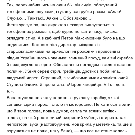
Так, перехнябившись на один бік, він сидів, обплутаний
телефонними шнурами, і гукав у всі трубки разом: «Алло!..
Слухаю… Так-так!.. Аякже!.. Обов'язково!..»
Женя зрозуміла, що директор нескоро виплутається з
телефонних розмов, і, щоб дурно не гаяти часу, почала
оглядати стіни. А в кабінеті Петра Максимовича було на що
подивитися. Кожного літа директор виїжджав із
старшокласниками на археологічні розкопки і привозив із
півдня України щось новеньке: глиняний посуд, кам’яні скребла
й ножі, звуглене зерно. Обшаставши поглядом в скляні настінні
полички, Женя серед стріл, гребінців, дротиків побачила…
людський череп. Страшний, з глибокими ямами замість очей.
Ступила ближче й прочитала: «Череп кімерійця. VII ст. до н.
е.».
Вона втупила погляд у порожню трухляву коробку, з якої
сипався сірий порох. І стало їй моторошно. Не хотілося вірити,
що й твоя голова, повна думок, світла та всяких витівок,
голова, на якій росте живий вихрястий чубець і стирчать такі
неповторні вуха (настовбурчені, мов крила у метелика, та ще й
ворушаться не гірше, ніж у Бена), — що все це стане колись