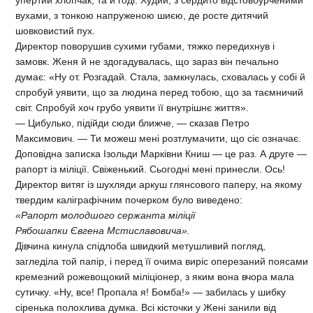
упертий хлопчак, та й годі. Худий, з сердито відстовбурченими
вухами, з тонкою напруженою шиєю, де росте дитячий
шовковистий пух.
Директор поворушив сухими губами, тяжко передихнув і
замовк. Женя й не здогадувалась, що зараз він печально
думає: «Ну от. Розгадай. Стала, замкнулась, сховалась у собі й
спробуй уявити, що за людина перед тобою, що за таємничий
світ. Спробуй хоч грубо уявити її внутрішнє життя».
— Цибулько, підійди сюди ближче, — сказав Петро
Максимович. — Ти можеш мені розтлумачити, що сіє означає.
Доповідна записка Ізольди Марківни Книш — це раз. А друге —
рапорт із міліції. Свіженький. Сьогодні мені принесли. Ось!
Директор витяг із шухляди аркуш глянсового паперу, на якому
твердим каліграфічним почерком було виведено:
«Рапорт молодшого сержанта міліції
Рябошапки Євгена Мстиславовича».
Дівчина кинула спідлоба швидкий метушливий погляд,
загледіла той папір, і перед її очима виріс оперезаний поясами
кремезний рожевощокий міліціонер, з яким вона вчора мала
сутичку. «Ну, все! Пропала я! Бомба!» — забилась у шибку
сіренька полохлива думка. Всі кісточки у Жені занили від