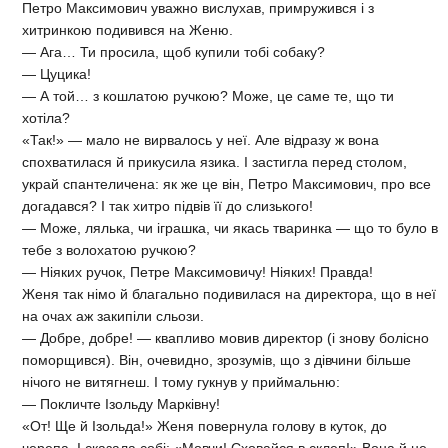
Петро Максимович уважно вислухав, примружився і з
хитринкою подивився на Женю.
— Ага… Ти просила, щоб купили тобі собаку?
— Цуцика!
— А той… з кошлатою ручкою? Може, це саме те, що ти
хотіла?
«Так!» — мало не вирвалось у неї. Але відразу ж вона
спохватилася й прикусила язика. І застигла перед столом,
украй спантеличена: як же це він, Петро Максимович, про все
догадався? І так хитро підвів її до слизького!
— Може, лялька, чи іграшка, чи якась тваринка — що то було в
тебе з волохатою ручкою?
— Ніяких ручок, Петре Максимовичу! Ніяких! Правда!
Женя так німо й благально подивилася на директора, що в неї
на очах аж закипіли сльози.
— Добре, добре! — квапливо мовив директор (і знову болісно
поморщився). Він, очевидно, зрозумів, що з дівчини більше
нічого не витягнеш. І тому гукнув у приймальню:
— Покличте Ізольду Марківну!
«От! Ще й Ізольда!» Женя повернула голову в куток, до