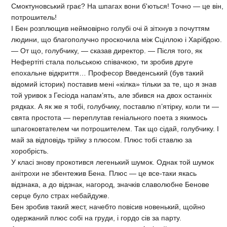
Смоктуновський грає? На шпагах вони б'ються! Точно — це він,
потрошитель!
І Бен розплющив неймовірно голубі очі й зітхнув з почуттям
людини, що благополучно проскочила між Сціллою і Харібдою.
— От що, голубчику, — сказав директор. — Після того, як
Нефертіті стала польською співачкою, ти зробив друге
епохальне відкриття… Професор Введенський (був такий
відомий історик) поставив мені «кілка» тільки за те, що я знав
той уривок з Гесіода напам’ять, але збився на двох останніх
рядках. А як же я тобі, голубчику, поставлю п’ятірку, коли ти —
свята простота — переплутав геніального поета з якимось
шпагоковтателем чи потрошителем. Так що сідай, голубчику. І
май за відповідь трійку з плюсом. Плюс тобі ставлю за
хоробрість.
У класі знову прокотився легенький шумок. Однак той шумок
анітрохи не збентежив Бена. Плюс — це все-таки якась
відзнака, а до відзнак, нагород, значків славолюбне Бенове
серце було страх небайдуже.
Бен зробив такий жест, начебто повісив новенький, щойно
одержаний плюс собі на груди, і гордо сів за парту.