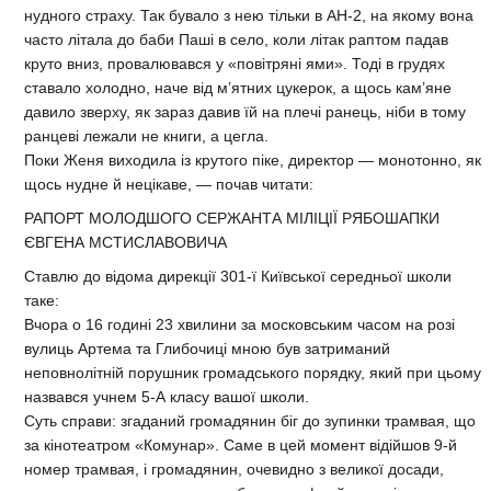
нудного страху. Так бувало з нею тільки в АН-2, на якому вона
часто літала до баби Паші в село, коли літак раптом падав
круто вниз, провалювався у «повітряні ями». Тоді в грудях
ставало холодно, наче від м’ятних цукерок, а щось кам’яне
давило зверху, як зараз давив їй на плечі ранець, ніби в тому
ранцеві лежали не книги, а цегла.
Поки Женя виходила із крутого піке, директор — монотонно, як
щось нудне й нецікаве, — почав читати:
РАПОРТ МОЛОДШОГО СЕРЖАНТА МІЛІЦІЇ РЯБОШАПКИ
ЄВГЕНА МСТИСЛАВОВИЧА
Ставлю до відома дирекції 301-ї Київської середньої школи
таке:
Вчора о 16 годині 23 хвилини за московським часом на розі
вулиць Артема та Глибочиці мною був затриманий
неповнолітній порушник громадського порядку, який при цьому
назвався учнем 5-А класу вашої школи.
Суть справи: згаданий громадянин біг до зупинки трамвая, що
за кінотеатром «Комунар». Саме в цей момент відійшов 9-й
номер трамвая, і громадянин, очевидно з великої досади,