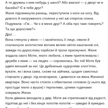
А ти дружиш з ким-небудь у школі? Або взагалі — у дворі чи в
басейні? Є в тебе друг?
Женя підсмикнула ранець, переступила з ноги на ногу. Від
довгого й напруженого стояння у неї аж отерпла спина.
Подумала: «Гм… Чи є в мене друг? А хіба про таке говорять?
Та ще дорослим?»
Друг…
Вона глянула у вікно — і засвітилось її лице, ожили й
спалахнули золотистим вогнем великі світло-каштанові очі,
завжди по-дорослому серйозні й трохи присмучені. Женя
згадала свого Мотю, якого любила, з яким приятелювала і
дружби з яким — на людях — соромилась. Бо той Мотя був
удвічі менший за неї. Це дрібненьке худорляве хлоп'ятко,
вухате, як і вона сама, схоже на зайчика, щодня самотньо
стирчало у дворі, під кочегаркою, і дивилося на вікна Жениної
квартири. Воно часто стояло з обмотаною головою (у нього від
простуди текло з вушок) і терпеливо, цілими годинами
очікувало Женю.
Коли дівчина виходила у двір, Мотя аж стрепенався від радості,
підлітав до неї і без кінця лопотів-лопотів — швидко й кумедно.