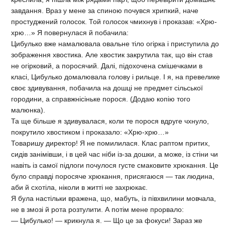
завдання. Враз у мене за спиною почувся хрипкий, наче
простуджений голосок. Той голосок чмихнув і проказав: «Хрю-
хрю…» Я повернулася й побачила:
Цибулько вже намалювала овальне тіло огірка і приступила до
зображення хвостика. Але хвостик закрутила так, що він став
не огірковий, а поросячий. Далі, підохочена смішечками в
класі, Цибулько домалювала голову і рильце. І я, на превелике
своє здивування, побачила на дошці не предмет сільської
городини, а справжнісіньке порося. (Додаю копію того
малюнка).
Та ще більше я здивувалася, коли те порося вдруге чхнуло,
покрутило хвостиком і проказало: «Хрю-хрю…»
Товаришу директор! Я не помилилася. Клас раптом притих,
сидів занімівши, і в цей час ніби із-за дошки, а може, із стіни чи
навіть із самої підлоги почулося густе смаковите хрюкання. Це
було справді поросяче хрюкання, присягаюся — так людина,
аби й схотіла, ніколи в житті не захрюкає.
Я була настільки вражена, що, мабуть, із півхвилини мовчала,
не в змозі й рота розтулити. А потім мене прорвало:
— Цибулько! — крикнула я. — Що це за фокуси! Зараз же