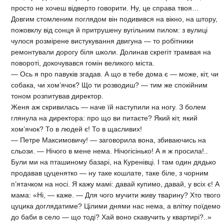
просто не хочеш відверто говорити. Ну, це справа твоя…
Довгим стомленим поглядом він подивився на вікно, на штору,
пожовклу від сонця й притрушену вугільним пилом: з вулиці
чулося розмірене вистукування двигуна — то робітники
ремонтували дорогу біля школи. Долинав скрегіт трамвая на
повороті, докочувався гомін великого міста.
— Ось я про павуків згадав. А що в тебе дома є — може, кіт, чи
собака, чи хом’ячок? Що ти розводиш? — тим же спокійним
тоном розпитував директор.
Женя аж скривилась — наче їй наступили на ногу. З болем
глянула на директора: про що ви питаєте? Який кіт, який
хом’ячок? То в людей є! То в щасливих!
— Петре Максимовичу! — заговорила вона, збиваючись на
сльози. — Нічого в мене нема. Нічогісінько! А я ж просила!..
Були ми на пташиному базарі, на Куренівці. І там один дядько
продавав цуценятко — ну таке кошлате, таке біле, з чорним
п’ятачком на носі. Я кажу мамі: давай купимо, давай, у всіх є! А
мама: «Ні, — каже. — Для чого мучити живу тварину? Хто твого
цуцика доглядатиме? Цілими днями нас нема, а влітку поїдемо
до баби в село — що тоді? Хай воно скавучить у квартирі?..»