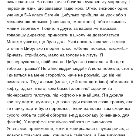
виключається. На власні очі я бачила і лукавеньку мордочку, і
червоний язик, що звивався гадючкою. Отже, висновок один:
учениця 5-А класу Євгенія Цибулько прийшла на урок або з
механічною лялькою (очевидно, імпортною), або з якимось
живим звірятком. І одне, й друге, за вашим же наказом,
товаришу директор, приносити в школу не дозволяється.
Можете уявити, що було далі. Учні посхоплювались із місць,
оточили Цибулько і в один голос: «Женю, покажи, покажи!..»
Кричать, стрибають, мало на голову не лізуть. Я
рознервувалася, підійшла до Цибулько і сказала: «Що це в
тебе за іграшка? Негайно віддай сюди!» А вона побіліла, стоїть
і дивиться на мене сторопіло, наче не розуміє, що від неї
вимагають. Тоді я сама (може, це й непедагогічно) обмацала її
кофту, однак нічого, крім баєвої хлоп’ячої сорочки та
піонерського галстука, під кофтою не знайшла. Я відкрила
кришку парти, думала, що вона туди сховала свою іграшку, але
і в ящику парти було порожньо, тільки валялася там скоринка
сухого хліба та срібні обгортки з-під шоколаду (очевидно, для
фантів). У портфелі теж нічого зайвого не виявилося.
Уявіть моє приниження, коли я копирсалася в чужих речах, а
довкола товклися учні, кричали й сміялися, а Бен вигукував: