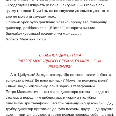
«Роздягнуть! Обшукать її! Вона шпигунка!» — і корчив при
цьому гримаси. Шум і галас не вщухали до самого дзвінка, я
вже не могла вгамувати клас.
Оскільки урок було фактично зірвано, прошу вас, товаришу
директор, розібратися в цій історії і покарати винних.
Викладач художньої вишивки та малювання
Ізольда Марківна Книш
В КАБІНЕТІ ДИРЕКТОРА
РАПОРТ МОЛОДШОГО СЕРЖАНТА МІЛІЦІЇ Є. М.
РЯБОШАПКИ
— A-а, Цибулько! Заходь, заходь! Що це воно, скажи, в біса, за
волохата ручка? Де вона взялася? Може, ти поясниш мені?
Тільки зажди хвилиночку, ось я зараз із телефонами…
Петро Максимович — так звали директора школи — сидів за
столом, а перед ним виблискували чорним і голубим
пластиком три телефони. І всі три одчайдушно дзвонили. Одну
трубку директор притискав до вуха плечем, другу — до другого
вуха — притуляв рукою, а третю поклав поперед себе на столі.