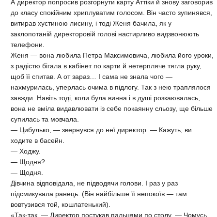
А директор попросив розгорнути карту Аттіки й знову заговорив
до класу спокійним хриплуватим голосом. Він часто зупинявся,
витирав хустиною лисину, і тоді Женя бачила, як у
заклопотаній директоровій голові настирливо видзвонюють
телефони.
Женя — вона любила Петра Максимовича, любила його уроки,
з радістю бігала в кабінет по карти й нетерпляче тягла руку,
щоб її спитав. А от зараз… І сама не знала чого —
нахмурилась, уперлась очима в підлогу. Так з нею траплялося
завжди. Навіть тоді, коли була винна і в душі розкаювалась,
вона не вміла видавлювати із себе покаянну сльозу, ще більше
супилась та мовчала.
— Цибулько, — звернувся до неї директор. — Кажуть, ви
ходите в басейн.
— Ходжу.
— Щодня?
— Щодня.
Дівчина відповідала, не підводячи голови. І раз у раз
підсмикувала ранець. (Він найбільше її непокоїв — там
вовтузився той, кошлатенький).
«Так-так. — Директор постукав пальцями по столу. — Чомусь