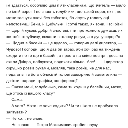
їм здається, особливо цим п’ятикласникам, що вчитель — мало
не їхній ворог. І не знають голубчики, що такий ворог, як я, не
може заснути вночі без таблеток, бо лізуть у голову оці
непотовкущі Бени, й Цибульки, і сотні таких, як вони, і всі різні
— щирі й лукаві, добрі й злостиві, і ти про кожного думаєш: як
же тобі, голубчику, вкласти в голову розум, а в душу серце?»
— Щодня в басейн — це чудово, — говорив далі директор, —
Чудово! Господи, що я дав би зараз, аби хоч раз на тиждень
сходити не те що в басейн, а просто на свіже повітря, десь на
схили Дніпра, поблукати, подихати вільно. Але!.. — і директор
скрушно розвів руками, мовляв, така розкіш не для нас,
педагогів, і в його облисілій голові завихрило й заметелило —
дзвінки, наради, графіки, конференції…
— Скажи мені, голубонько, сама ти ходиш у басейн чи, може,
ще хтось із вашого класу?
— Сама.
— А чого? Ніхто не хоче ходити? Чи ти нікого не пробувала
загітувати?
— Не хо… не знаю.
— Не знаєш. — Петро Максимович зробив паузу.