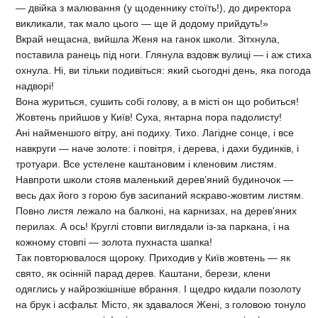
— двійка з малювання (у щоденнику стоїть!), до директора
викликали, так мало цього — ще й додому прийдуть!»
Вкрай нещасна, вийшла Женя на ганок школи. Зітхнула,
поставила ранець під ноги. Глянула вздовж вулиці — і аж стиха
охнула. Ні, ви тільки подивіться: який сьогодні день, яка погода
надворі!
Вона журиться, сушить собі голову, а в місті он що робиться!
Жовтень прийшов у Київ! Суха, янтарна пора падолисту!
Ані найменшого вітру, ані подиху. Тихо. Лагідне сонце, і все
навкруги — наче золоте: і повітря, і дерева, і дахи будинків, і
тротуари. Все устелене каштановим і кленовим листям.
Навпроти школи стояв маленький дерев’яний будиночок —
весь дах його з горою був засипаний яскраво-жовтим листям.
Повно листя лежало на балконі, на карнизах, на дерев'яних
перилах. А ось! Круглі стовпи виглядали із-за паркана, і на
кожному стовпі — золота пухнаста шапка!
Так повторювалося щороку. Приходив у Київ жовтень — як
свято, як осінній парад дерев. Каштани, берези, клени
одяглись у найрозкішніше вбрання. І щедро кидали позолоту
на брук і асфальт. Місто, як здавалося Жені, з головою тонуло