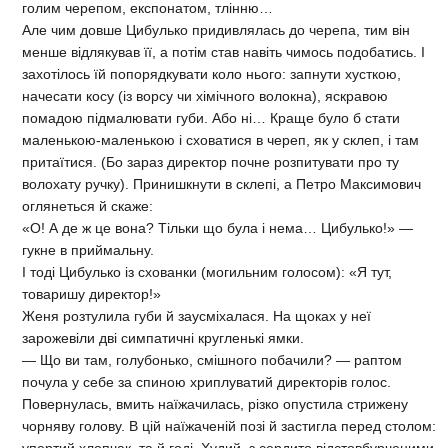
голим черепом, експонатом, тлінню…
Але чим довше Цибулько придивлялась до черепа, тим він
менше відлякував її, а потім став навіть чимось подобатись. І
захотілось їй попорядкувати коло нього: запнути хусткою,
начесати косу (із ворсу чи хімічного волокна), яскравою
помадою підмалювати губи. Або ні… Краще було б стати
маленькою-маленькою і сховатися в череп, як у склеп, і там
притаїтися. (Бо зараз директор почне розпитувати про ту
волохату ручку). Принишкнути в склепі, а Петро Максимович
оглянеться й скаже:
«О! А де ж це вона? Тільки що була і нема… Цибулько!» —
гукне в приймальну.
І тоді Цибулько із схованки (могильним голосом): «Я тут,
товаришу директор!»
Женя розтулила губи й заусміхалася. На щоках у неї
зарожевіли дві симпатичні кругленькі ямки.
— Що ви там, голубонько, смішного побачили? — раптом
почула у себе за спиною хриплуватий директорів голос.
Повернулась, вмить наїжачилась, різко опустила стрижену
чорняву голову. В цій наїжаченій позі й застигла перед столом: