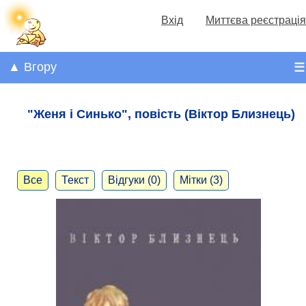
Вхід
Миттєва реєстрація
▲ Вгору
☰
"Женя і Синько", повість (Віктор Близнець)
Все
Текст
Відгуки (0)
Мітки (3)