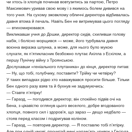
чи хтось із хлопців починав вовтузитись за партою, Петро
Максимович уривав свою мову і з якимось болем дивився на
того учня. На сухому зжовклому обличчі директора відбивалась
давня втома й печаль. Навіть Бен не витримував цього погляду
— втихомирювався.
Викликавши учня до Дошки, директор сидів, схиливши голову
набік, і болісно морщився — може, його турбувала давня
воєнна виразка шлунка, а може, для нього було мукою
слухати, як п’ятикласник безбожно плутає Ахілла з Есхілом, а
першу Пунічну війну з Троянською.
Дослухавши «геніального плутаника» до кінця, директор питав:
— Ну, що тобі, голубчику, поставити? Трійку чи четвірку?
У таких випадках рідко хто наважувався просити більше. Тільки
Бен одного разу взяв та й бухнув не задумуючись:
— Ставте п’ятірку!
— Гаразд, — погодився директор; він спокійно підвів очі на
Бена, з цікавістю оглянув цього веселого, добре вгодованого
хлопця, повного сил і здоров’я, що зараз — дещо недбало —
стояв перед класом і подригував коліном.
— Гаразд, — повторив директор. — Я поставлю тобі п’ятірку.
Але при одній умові: прочитай мені напам’ять уривок з Гесіода,