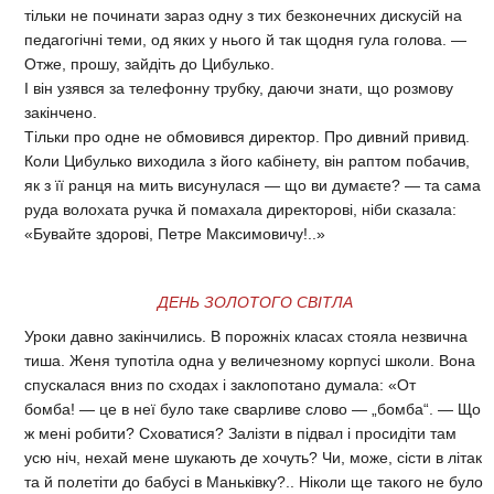
тільки не починати зараз одну з тих безконечних дискусій на
педагогічні теми, од яких у нього й так щодня гула голова. —
Отже, прошу, зайдіть до Цибулько.
І він узявся за телефонну трубку, даючи знати, що розмову
закінчено.
Тільки про одне не обмовився директор. Про дивний привид.
Коли Цибулько виходила з його кабінету, він раптом побачив,
як з її ранця на мить висунулася — що ви думаєте? — та сама
руда волохата ручка й помахала директорові, ніби сказала:
«Бувайте здорові, Петре Максимовичу!..»
ДЕНЬ ЗОЛОТОГО СВІТЛА
Уроки давно закінчились. В порожніх класах стояла незвична
тиша. Женя тупотіла одна у величезному корпусі школи. Вона
спускалася вниз по сходах і заклопотано думала: «От
бомба! — це в неї було таке сварливе слово — „бомба“. — Що
ж мені робити? Сховатися? Залізти в підвал і просидіти там
усю ніч, нехай мене шукають де хочуть? Чи, може, сісти в літак
та й полетіти до бабусі в Маньківку?.. Ніколи ще такого не було