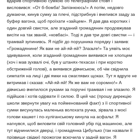
вдарив спортивною сумкою об телеграфний стовп і
висловився: «От б-бомба! Запізнююсь!» А потім, недовго
думаючи, кинув сумку за плечі, підстрибнув і вчепився ззаду за
буфер вагона, щоб проїхати «зайцем». Я дав два коротких і
один довгий свисток, але згаданий громадянин продовжував
висіти на так званій, «ковбасі». Тоді я дав три довгі свистки — і
трамвай зупинивсь. Я підбіг до порушника порядку і заявив:
«Громадянине! Як вам не ай-яй-яй? Злазьте!» Та уявіть моє
здивування, коли згаданий громадянин виявився не хлопцем
(хоч і мав зухвалі очі, був у штанях-техасах і при коротко
обстриженій голові), а виявився дівчиськом, об чім свідчила
симпатія на лиці і дві ямки на смаглявих щоках. Тут я вдруге не
витримав і сказав: «Ай-яй-яй! Як же вам не соромно!» А
дівчисько вчепилося руками за поручні трамвая і не злазило. Я
підійшов і хотів одірвати її силою. В цей час (прошу дирекцію
школи звернути увагу на пойменований факт) з її спортивної
сумки висунулась маленька волохата ручка, зірвала з моєї
голови кашкет і по-хуліганському кинула на асфальт. Я
нагнувся, щоб виловити свій головний убір під машиною, але
тут відчинилися дверці, і громадянка Цибулько (так назвали її
прізвище свідки) прожогом вскочила у задній вагон. Я