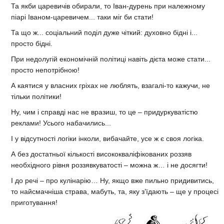
Та якби царевичів обирали, то Іван-дурень при належному
піарі Іваном-царевичем... таки міг би стати!
Та що ж... соціальний поділ дуже чіткий: духовно бідні і...
просто бідні.
При недолугій економічній політиці навіть дієта може стати...
просто непотрібною!
А каятися у власних гріхах не люблять, взагалі-то кажучи, не
тільки політики!
Ну, чим і справді нас не вразиш, то це – придуркуватістю
реклами! Усього набачились...
І у відсутності логіки інколи, вибачайте, усе ж є своя логіка.
А без достатньої кількості висококваліфікованих роззяв
необхідного рівня роззявкуватості – можна ж… і не досягти!
І до речі – про кулінарію… Ну, якщо вже пильно придивитись,
то найсмачніша страва, мабуть, та, яку з’їдають – ще у процесі
приготування!