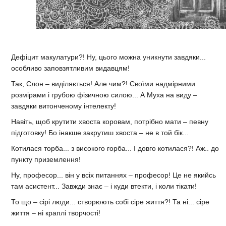
Дефіцит макулатури?! Ну, цього можна уникнути завдяки...
особливо заповзятливим видавцям!
Так, Слон – виділяється! Але чим?! Своїми надмірними
розмірами і грубою фізичною силою... А Муха на виду –
завдяки витонченому інтелекту!
Навіть, щоб крутити хвоста коровам, потрібно мати – певну
підготовку! Бо інакше закрутиш хвоста – не в той бік...
Котилася торба... з високого горба... І довго котилася?! Аж.. до
пункту приземлення!
Ну, професор... він у всіх питаннях – професор! Це не якийсь
там асистент... Завжди знає – і куди втекти, і коли тікати!
То що – сірі люди... створюють собі сіре життя?! Та ні... сіре
життя – ні краплі творчості!