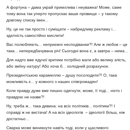
А фортуна – дама украй примхлива і неуважна! Може, саме
тому вона так уперто пропускає ваше прізвище – у такому
довгому списку імен...
Ну, це не так просто і суміщати – набридливу рекламу і...
здатність самостійно мислити!
Вас полюбляють... неприємні несподіванки?! Але ж любов – це
така... непередбачувана річ! Сьогодні вона є, а завтра – нема...
Для надто вже ядучої критики потрібно мати або велику злість,
або зміїну натуру! Або хоча б... холодний розрахунок.
Президентською карамеллю – душу посолодити?! О, така
можливість є... у кожного з наших співгромадян!
Коли правду дуже вже пишно одягнути, може, її тоді... ніхто і
правдою не назве?!
Ну, треба ж... така дивина: на всіх політиків... політики?! І
справді ж не вистача! А на всіх ідеологів – ідеології більш, ніж
достатньо...
Сварка може виникнути навіть тоді, коли у щасливого