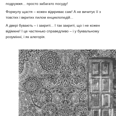
подружжя... просто забагато посуду!
Формулу щастя – кожен відкриває сам! А не вичитує її з
товстих і вкритих пилом енциклопедій...
А двері бувають – і закриті... І так закриті, що і не кожен
відімкне! І це частенько справедливо – і у буквальному
розумінні, і як алегорія.