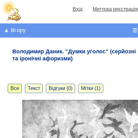
Вхід
Миттєва реєстрація
▲ Вгору
☰
Володимир Даник. "Думки уголос" (серйозні
та іронічні афоризми)
Все
Текст
Відгуки (0)
Мітки (1)