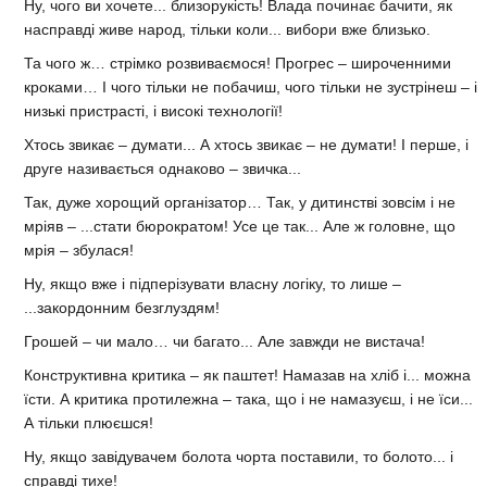
Ну, чого ви хочете... близорукість! Влада починає бачити, як
насправді живе народ, тільки коли... вибори вже близько.
Та чого ж… стрімко розвиваємося! Прогрес – широченними
кроками… І чого тільки не побачиш, чого тільки не зустрінеш – і
низькі пристрасті, і високі технології!
Хтось звикає – думати... А хтось звикає – не думати! І перше, і
друге називається однаково – звичка...
Так, дуже хорощий організатор… Так, у дитинстві зовсім і не
мріяв – ...стати бюрократом! Усе це так... Але ж головне, що
мрія – збулася!
Ну, якщо вже і підперізувати власну логіку, то лише –
...закордонним безглуздям!
Грошей – чи мало… чи багато... Але завжди не вистача!
Конструктивна критика – як паштет! Намазав на хліб і... можна
їсти. А критика протилежна – така, що і не намазуєш, і не їси...
А тільки плюєшся!
Ну, якщо завідувачем болота чорта поставили, то болото... і
справді тихе!