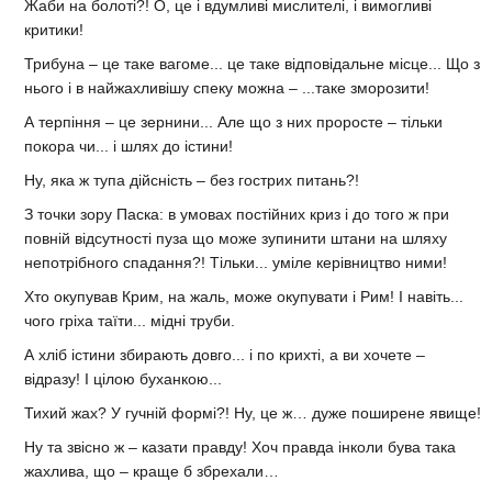
Жаби на болоті?! О, це і вдумливі мислителі, і вимогливі
критики!
Трибуна – це таке вагоме... це таке відповідальне місце... Що з
нього і в найжахливішу спеку можна – ...таке зморозити!
А терпіння – це зернини... Але що з них проросте – тільки
покора чи... і шлях до істини!
Ну, яка ж тупа дійсність – без гострих питань?!
З точки зору Паска: в умовах постійних криз і до того ж при
повній відсутності пуза що може зупинити штани на шляху
непотрібного спадання?! Тільки... уміле керівництво ними!
Хто окупував Крим, на жаль, може окупувати і Рим! І навіть...
чого гріха таїти... мідні труби.
А хліб істини збирають довго... і по крихті, а ви хочете –
відразу! І цілою буханкою...
Тихий жах? У гучній формі?! Ну, це ж… дуже поширене явище!
Ну та звісно ж – казати правду! Хоч правда інколи бува така
жахлива, що – краще б збрехали…