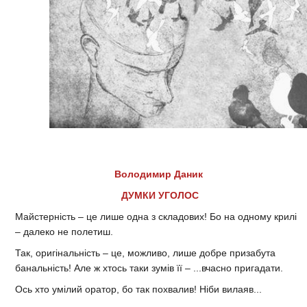
Володимир Даник
ДУМКИ УГОЛОС
Майстерність – це лише одна з складових! Бо на одному крилі
– далеко не полетиш.
Так, оригінальність – це, можливо, лише добре призабута
банальність! Але ж хтось таки зумів її – ...вчасно пригадати.
Ось хто умілий оратор, бо так похвалив! Ніби вилаяв...