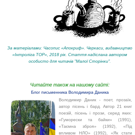
За матеріалами: Часопис «Апокриф». Черкаси, видавництво
«Інтроліга ТОР», 2018 рік.
Стаття надіслана автором
особисто для читачів "Малої Сторінки".
Читайте також на нашому сайті:
Блог письменника Володимира Даника
Володимир Даник - поет, прозаїк,
автор пісень і бард. Автор 21 книг
поезій, пісень і прози, серед яких:
«Гуморески та байки» (1991),
«Таємна зброя» (1992), «Під
впливом НЛО» (1992), «Як стати