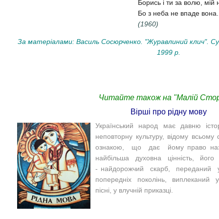
Борись і ти за волю, мій
Бо з неба не впаде вона.
(1960)
За матеріалами: Василь Сосюрченко. "Журавлиний клич". С
1999 р.
Читайте також на "Малій Сторі
Вірші про рідну мову
Український народ має давню істор
неповторну культуру, відому всьому
ознакою, що дає йому право нази
найбільша духовна цінність, його
- найдорожчий скарб, переданий 
попередніх поколінь, виплеканий у
пісні, у влучній приказці.