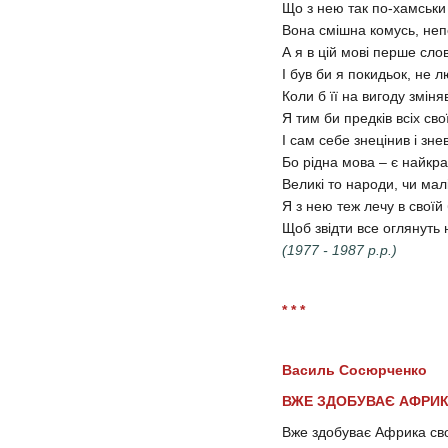
Що з нею так по-хамськи
Вона смішна комусь, неп
А я в цій мові перше слов
І був би я покидьок, не 
Коли б її на вигоду зміня
Я тим би предків всіх сво
І сам себе знецінив і зне
Бо рідна мова – є найкращ
Великі то народи, чи малі
Я з нею теж лечу в своїй 
Щоб звідти все оглянуть 
(1977 - 1987 р.р.)
* * *
Василь Сосюрченко
ВЖЕ ЗДОБУВАЄ АФРИ
Вже здобуває Африка св