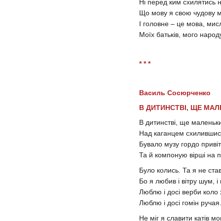
Ні перед ким схилятись 
Що мову я свою чудову 
І головне – це мова, мис
Моїх батьків, мого народу
* * *
Василь Сосюрченко
В ДИТИНСТВІ, ЩЕ МА
В дитинстві, ще маленьк
Над каганцем схилившись
Бувало музу гордо приві
Та й компоную вірші на п
Було колись. Та я не ста
Бо я любив і вітру шум, і
Люблю i досі верби коло 
Люблю і досі гомін ручая
Не міг я славити катів мо