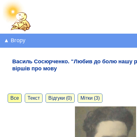
▲ Вгору
Василь Сосюрченко. "Любив до болю нашу рі
віршів про мову
Все
Текст
Відгуки (0)
Мітки (3)