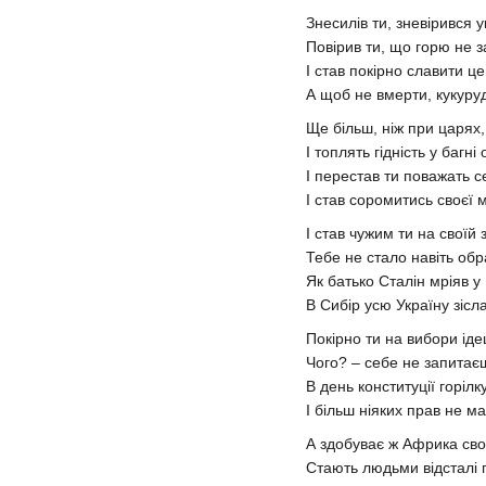
Знесилів ти, зневірився у
Повірив ти, що горю не 
І став покірно славити це
А щоб не вмерти, кукуру
Ще більш, ніж при царях
І топлять гідність у багні
І перестав ти поважать с
І став соромитись своєї 
І став чужим ти на своїй 
Тебе не стало навіть обр
Як батько Сталін мріяв у
В Сибір усю Україну зісл
Покірно ти на вибори ід
Чого? – себе не запитає
В день конституції горілк
І більш ніяких прав не м
А здобуває ж Африка сво
Стають людьми відсталі