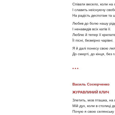
Співати весело, коли на 
І славить неіснуючу своб
На радість деспотам та щ
Любив до болю нашу рід
І ненавидів всіх катів її.
Люблю й тепер її крилате
Її пісні, безмірно чарівні.
Я й далі понесу свою лю
До смерті, до кінця, без г
* * *
Василь Сосюрченко
ЖУРАВЛИНИЙ КЛИЧ
Злетить, мов пташка, на 
Мій дух, коли в столиці 
Почую я свою селянську 