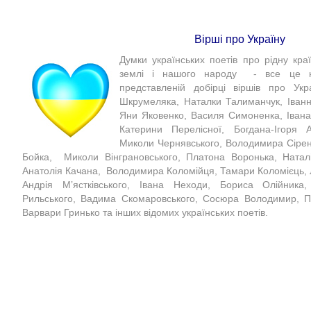
Вірші про Україну
Думки українських поетів про рідну країн
землі і нашого народу - все це ю
представленій добірці віршів про Ук
Шкрумеляка, Наталки Талиманчук, Іванн
Яни Яковенко, Василя Симоненка, Іван
Катерини Перелісної, Богдана-Ігоря А
Миколи Чернявського, Володимира Сіренк
Бойка, Миколи Вінграновського, Платона Воронька, Наталі
Анатолія Качана, Володимира Коломійця, Тамари Коломієць, 
Андрія М’ястківського, Івана Неходи, Бориса Олійник
Рильського, Вадима Скомаровського, Сосюра Володимир, П
Варвари Гринько та інших відомих українських поетів.