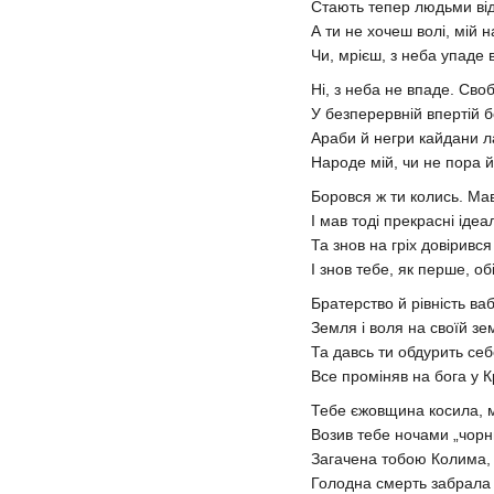
Стають тепер людьми від
А ти не хочеш волі, мій 
Чи, мрієш, з неба упаде 
Ні, з неба не впаде. Св
У безперервній впертій б
Араби й негри кайдани 
Народе мій, чи не пора й
Боровся ж ти колись. Мав
І мав тоді прекрасні ідеа
Та знов на гріх довірився
І знов тебе, як перше, об
Братерство й рівність ва
Земля і воля на своїй зем
Та давсь ти обдурить се
Все проміняв на бога у К
Тебе єжовщина косила, 
Возив тебе ночами „чорн
Загачена тобою Колима,
Голодна смерть забрала 