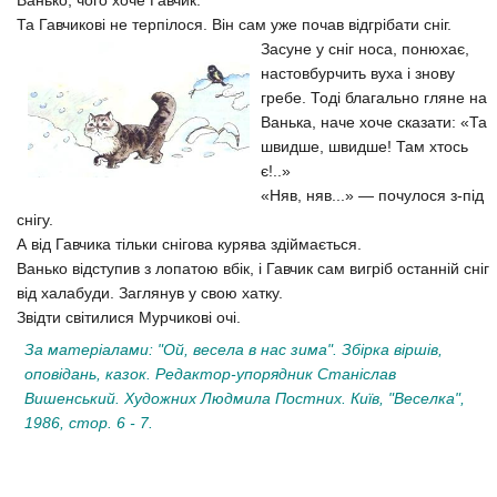
Та Гавчикові не терпілося. Він сам уже почав відгрібати сніг.
Засуне у сніг носа, понюхає,
настовбурчить вуха і знову
гребе. Тоді благально гляне на
Ванька, наче хоче сказати: «Та
швидше, швидше! Там хтось
є!..»
«Няв, няв...» — почулося з-під
снігу.
А від Гавчика тільки снігова курява здіймається.
Ванько відступив з лопатою вбік, і Гавчик сам вигріб останній сніг
від халабуди. Заглянув у свою хатку.
Звідти світилися Мурчикові очі.
За матеріалами: "Ой, весела в нас зима". Збірка віршів,
оповідань, казок. Редактор-упорядник Станіслав
Вишенський. Художних Людмила Постних. Київ, "Веселка",
1986, стор. 6 - 7.