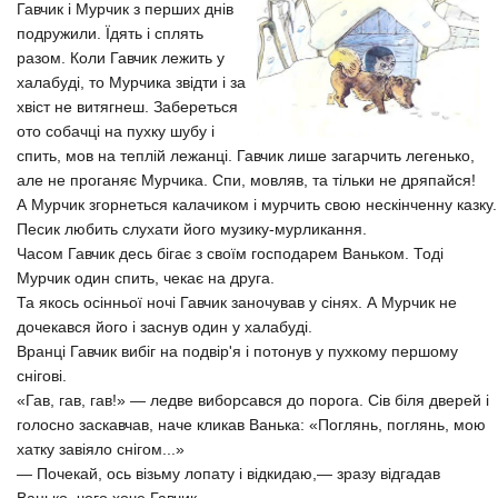
Гавчик і Мурчик з перших днів
подружили. Їдять і сплять
разом.
Коли Гавчик лежить у
халабуді, то Мурчика звідти і за
хвіст не витягнеш. Забереться
ото собачці на пухку шубу і
спить, мов на теплій лежанці. Гавчик лише загарчить легенько,
але не проганяє Мурчика. Спи, мовляв, та тільки не дряпайся!
А Мурчик згорнеться калачиком і мурчить свою нескінченну казку.
Песик любить слухати його музику-мурликання.
Часом Гавчик десь бігає з своїм господарем Ваньком. Тоді
Мурчик один спить, чекає на друга.
Та якось осінньої ночі Гавчик заночував у сінях. А Мурчик не
дочекався його і заснув один у халабуді.
Вранці Гавчик вибіг на подвір'я і потонув у пухкому першому
снігові.
«Гав, гав, гав!» — ледве виборсався до порога. Сів біля дверей і
голосно заскавчав, наче кликав Ванька: «Поглянь, поглянь, мою
хатку завіяло снігом...»
— Почекай, ось візьму лопату і відкидаю,— зразу відгадав
Ванько, чого хоче Гавчик.