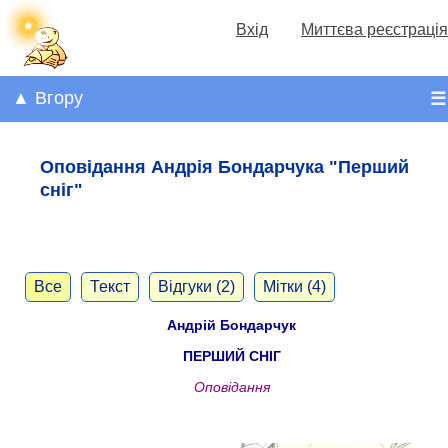
Вхід
Миттєва реєстрація
▲ Вгору
☰
Оповідання Андрія Бондарчука "Перший
сніг"
Все
Текст
Відгуки (2)
Мітки (4)
Андрій Бондарчук
ПЕРШИЙ СНІГ
Оповідання