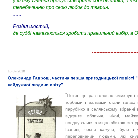
у якому Олянка пробує створити собі двійника, а ть
телебаченню про свою любов до тварин.
* * *
Розділ шостий,
де судді намагаються зробити правильний вибір, а О
------------------------------
16-07-2018
Олександр Гаврош, частина перша пригодницької повісті "
найдужчої людини світу"
"
Потяг ще раз голосно чмихнув і 
торбами і валізами стали галасл
парубійко в селянському вбранні
відкрите обличчя, ніжні, май
поєднувалися з міцно збитою стат
Іванові, чесно кажучи, було ні
переповнений людьми, які сну