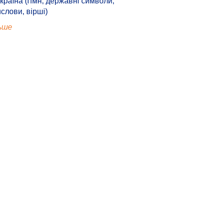
країна (гімн, державні символи,
ислови, вірші)
ьше