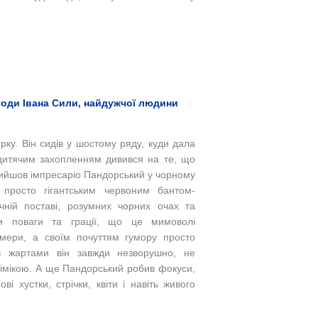
годи Івана Сили, найдужчої людини
ку. Він сидів у шостому ряду, куди дала
 дитячим захопленням дивився на те, що
ийшов імпресаріо Пандорський у чорному
просто гігантським червоним бантом-
чній поставі, розумних чорних очах та
и поваги та грації, що це мимоволі
мери, а своїм почуттям гумору просто
в жартами він завжди незворушно, не
імікою. А ще Пандорський робив фокуси,
і хустки, стрічки, квіти і навіть живого