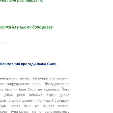
отя Галя розповідає по
лянка їм у цьому допомагає.
----
Неймовірні пригоди Івана Сили,
непорушно застиг. Пасажири з клунками,
иво запруджувати перон. Двадцятилітній
 на ймення Іван Сила не квапився. Його
же дівочі риси обличчя якось дивно
урою та широчезними плечима. Поспішати
куди. Через вікно він озирав вокзал,
вали туди-сюди, як у велетенському