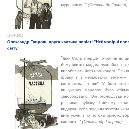
мурашнику..."
(Олександр Гаврош)
16-07-2018
Олександр Гаврош, друга частина повісті "Неймовірні при
світу"
"
Іван Сила вперше потрапив до цир
йому квиток мадам Бухенбах, і з
виробляють його нові колеги.
Ось в
фраку і з неймовірно великим, 
метеликом на шиї. У його стате
вишуканих манерах було стільк
заворожувало.
Він оголошував но
розривав публіку. Причому сипа
видаючи себе жодним жестом чи м
витягуючи з капелюха різнокольоров
кролика..."
(Олександр Гаврош)