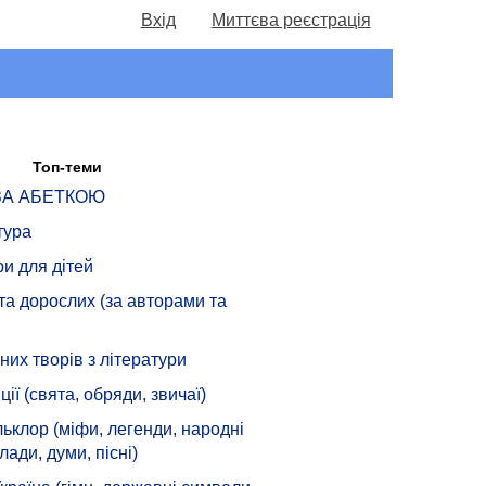
Вхід
Миттєва реєстрація
Топ-теми
 ЗА АБЕТКОЮ
тура
ри для дітей
 та дорослих (за авторами та
их творів з літератури
ції (свята, обряди, звичаї)
ьклор (міфи, легенди, народні
лади, думи, пісні)