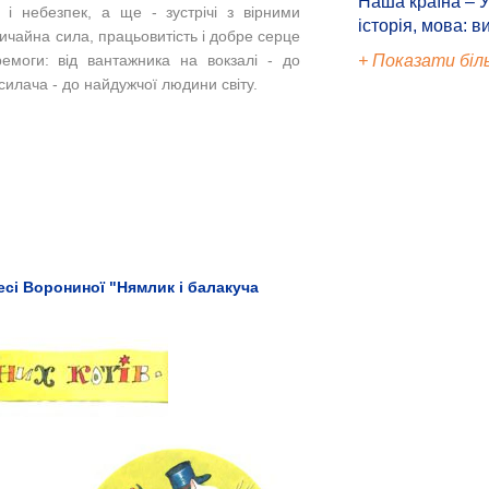
Наша країна – У
 і небезпек, а ще - зустрічі з вірними
історія, мова: в
ичайна сила, працьовитість і добре серце
+ Показати біл
емоги: від вантажника на вокзалі - до
 силача - до найдужчої людини світу.
есі Ворониної "Нямлик і балакуча