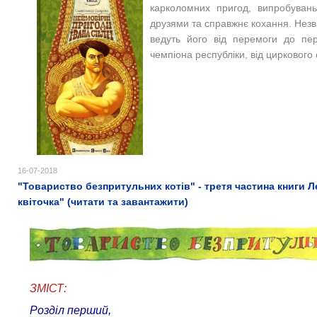
карколомних пригод, випробувань
друзями та справжнє кохання. Незв
ведуть його від перемоги до пер
чемпіона республіки, від циркового
16-07-2018
"Товариство безпритульних котів" - третя частина книги Л
квіточка" (читати та завантажити)
ЗМІСТ:
Розділ перший,