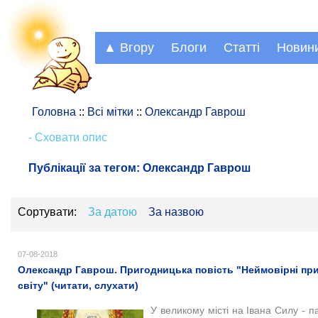
▲ Вгору
Блоги
Статті
Новин
Головна
::
Всі мітки
::
Олександр Гаврош
- Сховати опис
Публікації за тегом:
Олександр Гаврош
Сортувати:
За датою
За назвою
07-08-2018
Олександр Гаврош. Пригодницька повість "Неймовірні при
світу" (читати, слухати)
У великому місті на Івана Силу - па