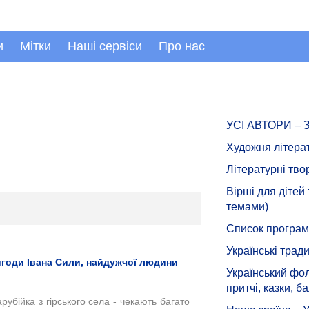
и
Мітки
Наші сервіси
Про нас
УСІ АВТОРИ –
Художня літера
Літературні тво
Вірші для дітей
темами)
Список програмн
Українські тради
годи Івана Сили, найдужчої людини
Український фол
притчі, казки, ба
рубійка з гірського села - чекають багато