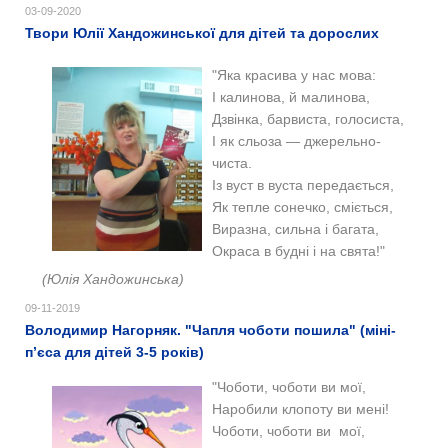
03-09-2020
Твори Юлії Хандожинської для дітей та дорослих
"Яка красива у нас мова:
І калинова, й малинова,
Дзвінка, барвиста, голосиста,
І як сльоза — джерельно-
чиста.
Із вуст в вуста передається,
Як тепле сонечко, сміється,
Виразна, сильна і багата,
Окраса в будні і на свята!"
(Юлія Хандожинська)
09-11-2019
Володимир Нагорняк. "Чапля чоботи пошила" (міні-
п’єса для дітей 3-5 років)
"Чоботи, чоботи ви мої,
Наробили клопоту ви мені!
Чоботи, чоботи ви мої,