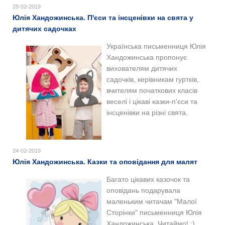
28-02-2019
Юлія Хандожинська. П'єси та інсценівки на свята у
дитячих садочках
Українська письменниця Юлія
Хандожинська пропонує
вихователям дитячих
садочків, керівникам гуртків,
вчителям початкових класів
веселі і цікаві казки-п'єси та
інсценівки на різні свята.
24-02-2019
Юлія Хандожинська. Казки та оповідання для малят
Багато цікавих казочок та
оповідань
подарувала
маленьким читачам "Малої
Сторінки" письменниця Юлія
Хандожинська. Читаймо! :)