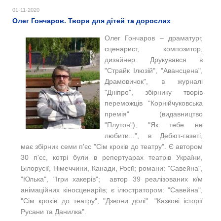
01-11-2020
Олег Гончаров. Твори для дітей та дорослих
Олег Гончаров – драматург,
сценарист, композитор,
дизайнер. Друкувався в
"Страйк Ілюзій", "Авансцена",
Драмовичок", в журна
лі
"Дніпро", збірнику творів
переможців "Корнійчуковська
премія" (в
идавницт
во
"Плутон"), "Як тебе не
любити...", в Дебют-газеті,
має збірник семи п'єс "Сім кроків до театру". Є автором
30 п'єс, котрі були в репертуарах театрів України,
Білорусії, Німеччини, Канади, Росії; романи: "Савейна",
"Юлька", "Ігри хакерів"; автор 39 реалізованих к/м
анімаційних кіносценаріїв; є ілюстратором: "Савейна",
"Сім кроків до театру", "Дзвони долі". "Казкові історії
Русани та Данилка".