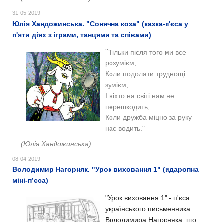
31-05-2019
Юлія Хандожинська. "Сонячна коза" (казка-п'єса у
п'яти діях з іграми, танцями та співами)
"
Тільки після того ми все
розумієм,
Коли подолати труднощі
зумієм,
І ніхто на світі нам не
перешкодить,
Коли дружба міцно за руку
нас водить."
(Юлія Хандожинська)
08-04-2019
Володимир Нагорняк. "Урок виховання 1" (идаропна
міні-п’єса)
"Урок виховання 1" - п'єса
українського письменника
Володимира Нагорняка, що