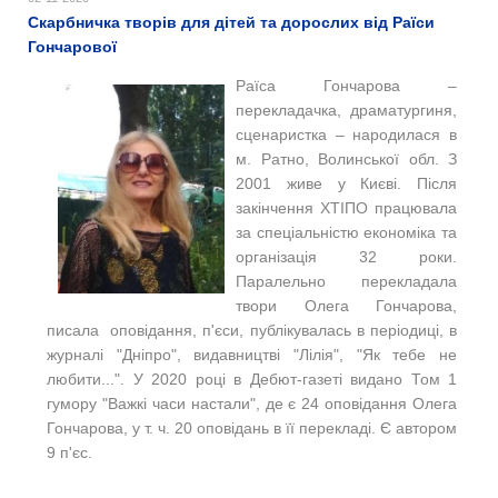
Скарбничка творів для дітей та дорослих від Раїси
Гончарової
Раїса Гончарова ‒
перекладачка, драматургиня,
сценаристка ‒ народилася в
м. Ратно, Волинської обл. З
2001 живе у Києві. Після
закінчення ХТІПО працювала
за спеціальністю економіка та
організація 32 роки.
Паралельно перекладала
твори Олега Гончарова,
писала оповідання, п'єси, публікувалась в періодиці, в
журналі "Дніпро", видавництві "Лілія", "Як тебе не
любити...". У 2020 році в Дебют-газеті видано Том 1
гумору "Важкі часи настали", де є 24 оповідання Олега
Гончарова, у т. ч. 20 оповідань в її перекладі. Є автором
9 п'єс.