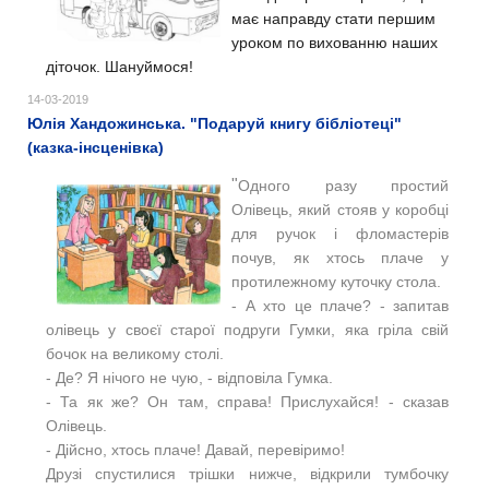
має направду стати першим
уроком по вихованню наших
діточок. Шануймося!
14-03-2019
Юлія Хандожинська. "Подаруй книгу бібліотеці"
(казка-інсценівка)
"
Одного разу простий
Олівець, який стояв у коробці
для ручок і фломастерів
почув, як хтось плаче у
протилежному куточку стола.
- А хто це плаче? - запитав
олівець у своєї старої подруги Гумки, яка гріла свій
бочок на великому столі.
- Де? Я нічого не чую, - відповіла Гумка.
- Та як же? Он там, справа! Прислухайся! - сказав
Олівець.
- Дійсно, хтось плаче! Давай, перевіримо!
Друзі спустилися трішки нижче, відкрили тумбочку