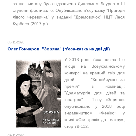
з
а цю виставу
було відзначено Дипломом Лауреата III
ступеня фестивалю.
Опубліковано п’єсу-казку "Пригоди
лівого черевичка" у виданні "Драмовичок" НЦТ Леся
Курбаса (2017 р.)
05-11-2020
Олег Гончаров. "Зоряна" (п’єса-казка на дві дії)
У 2013 році п'єса посіла 1-е
місце на Всеукраїнському
конкурсі на кращий твір для
дітей "Корнійчуковська
премія" в номінації:
"Драматургія для дітей та
юнацтва".
П’єсу «Зоряна»
опубліковано у 2018 році
видавництвом «Фенікс» у
книзі «Сім кроків до театру»,
стор 79-112.
02-11-2020