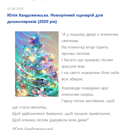
11-06-2019
Юлія Хандожинська. Новорічний сценарій для
дошколяриків (2020 рік)
"А у нашому дворі є ялиночка
святкова.
На ялиночці вгорі горить
зірочка лилова.
І багато ще прикрас лісова
красуня має
І на свято новорічне біля себе
всіх збирає.
Хороводи поведемо круг
ялиночки скоріш,
Гарну пісню заспіваєм, щоб
ще стало веселіш,
Щоб здійснилися бажання, щоб лунали привітання,
Щоб ялинка лісова дарувала всім дива!"
(Юлія Хандожинська)