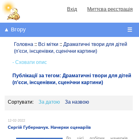
Вхід
Миттєва реєстрація
▲ Вгору
☰
Головна
::
Всі мітки
::
Драматичні твори для дітей
(п'єси, інсценівки, сценічни картини)
- Сховати опис
Публікації за тегом:
Драматичні твори для дітей
(п'єси, інсценівки, сценічни картини)
Сортувати:
За датою
За назвою
12-02-2022
Сергій Губерначук. Начерки сценаріїв
До цієї добірки начерків