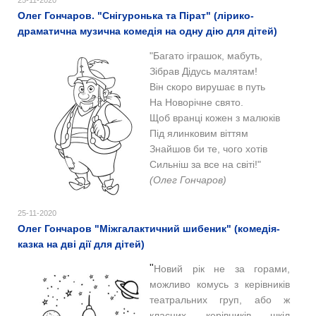
Олег Гончаров. "Снігуронька та Пірат" (лірико-
драматична музична комедія на одну дію для дітей)
"Багато іграшок, мабуть,
Зібрав Дідусь малятам!
Він скоро вирушає в путь
На Новорічне свято.
Щоб вранці кожен з малюків
Під ялинковим віттям
Знайшов би те, чого хотів
Сильніш за все на світі!"
(Олег Гончаров)
25-11-2020
Олег Гончаров "Міжгалактичний шибеник" (комедія-
казка на дві дії для дітей)
"
Новий рік не за горами,
можливо комусь з керівників
театральних груп, або ж
класних керівників шкіл