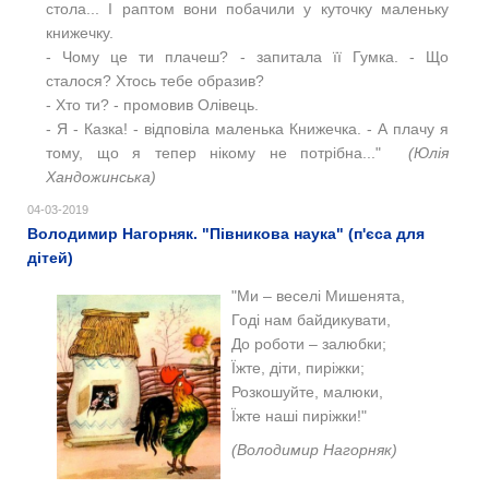
стола... І раптом вони побачили у куточку маленьку
книжечку.
- Чому це ти плачеш? - запитала її Гумка. - Що
сталося? Хтось тебе образив?
- Хто ти? - промовив Олівець.
- Я - Казка! - відповіла маленька Книжечка. - А плачу я
тому, що я тепер нікому не потрібна..."
(Юлія
Хандожинська)
04-03-2019
Володимир Нагорняк. "Півникова наука" (п'єса для
дітей)
"
Ми – веселі Мишенята,
Годі нам байдикувати,
До роботи – залюбки;
Їжте, діти, пиріжки;
Розкошуйте, малюки,
Їжте наші пиріжки!"
(Володимир Нагорняк)