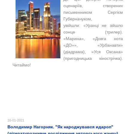
сценаріїв, створених
письменником Сергієм
Губерначуком,
увійшли: «Уранці не зійшло
сонце (трилер).
«Марина», «Довга нота
«ДО»», «Урбанавти»
(діадрама), «Уся Оксана»
(пригодницька кінострічка).
Читаймо!
16-01-2021
Володимир Нагорняк. "Як народжувався идароп"
(літературознавче дослідження авторського жанру)