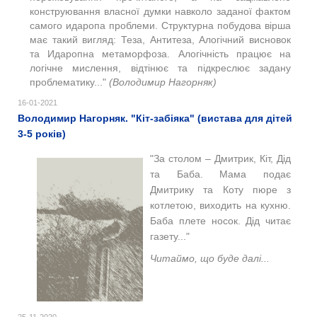
конструювання власної думки навколо заданої фактом
самого идаропа проблеми. Структурна побудова вірша
має такий вигляд: Теза, Антитеза, Алогічний висновок
та Идаропна метаморфоза. Алогічність працює на
логічне мислення, відтінює та підкреслює задану
проблематику..."
(Володимир Нагорняк)
16-01-2021
Володимир Нагорняк. "Кіт-забіяка" (вистава для дітей
3-5 років)
"За столом – Дмитрик, Кіт, Дід
та Баба. Мама подає
Дмитрику та Коту пюре з
котлетою, виходить на кухню.
Баба плете носок. Дід читає
газету..."
Читаймо, що буде далі...
25-11-2020