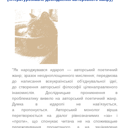
"Як народжувався идароп — авторський поетичний
жанр; зразок неодноплощинного мислення; передмова
до написання всеукраїнської об’єднувальної ідеї,
до створення авторської філософії ціленаправленого
інакомислія.
Дослідницьке проникнення в
проблематику вивело на авторський поетичний жанр.
Думка в идаропі не нав’язується,
а пропонується. Авторський монолог вірша
перетворюється на діалог рівнозначимих «за» і
«проти», що спонукає читача не на споживацьке
пережовування прочитаного, а на зацікавлене