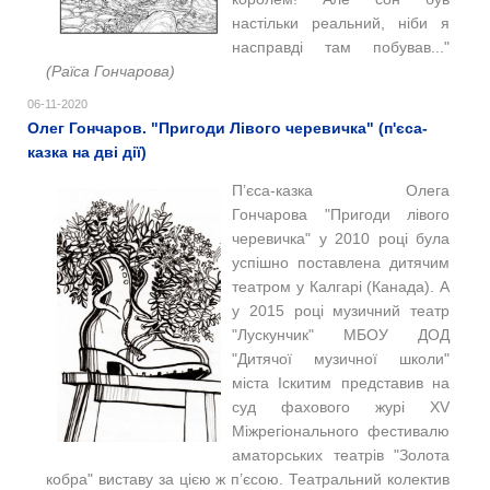
настільки реальний, ніби я
насправді там побував..."
(Раїса Гончарова)
06-11-2020
Олег Гончаров. "Пригоди Лівого черевичка" (п'єса-
казка на дві дії)
П
’єса-казка Олега
Гончарова "Пригоди лівого
черевичка" у 2010 році була
успішно
поставлена дитячим
театром у Калгарі (Канада). А
у
2015 році музичний театр
"Лускунчик" МБОУ ДОД
"Дитячої музичної школи"
міста Іскитим представив на
суд фахового журі XV
Міжрегіонального фестивалю
аматорських театрів "Золота
кобра" виставу за цією ж п’єсою. Театральний колектив