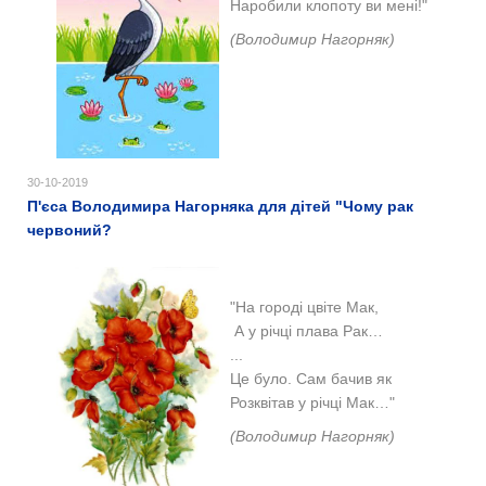
Наробили клопоту ви мені!"
(Володимир Нагорняк)
30-10-2019
П'єса Володимира Нагорняка для дітей "Чому рак
червоний?
"На городі цвіте Мак,
А у річці плава Рак…
...
Це було. Сам бачив як
Розквітав у річці Мак…"
(Володимир Нагорняк)