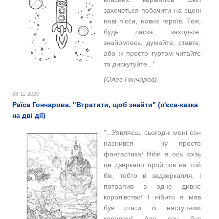
захочеться побачити на сцені
нові п'єси, нових героїв. Тож,
будь ласка, заходьте,
знайомтесь, думайте, ставте,
або ж просто гуртом читайте
та дискутуйте..."
(Олег Гончаров)
08-11-2020
Раїса Гончарова. "Втратити, щоб знайти" (п'єса-казка
на дві дії)
"...Уявляєш, сьогодні мені сон
наснився ‒ ну просто
фантастика! Ніби я ось крізь
це дзеркало пройшов на той
бік, тобто в задзеркалля, і
потрапив в одне дивне
королівство! І нібито я мав
був стати їх наступним
королем! Але сон був