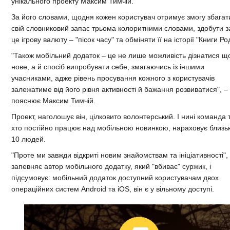
унікального проекту Максим Тимчій.
За його словами, щодня кожен користувач отримує змогу збагат
свій словниковий запас трьома колоритними словами, здобути з
це ігрову валюту – "пісок часу" та обміняти її на історії "Книги Ро
"Також мобільний додаток – це не лише можливість дізнатися щ
нове, а й спосіб випробувати себе, змагаючись із іншими
учасниками, адже рівень просування кожного з користувачів
залежатиме від його рівня активності й бажання розвиватися", –
пояснює Максим Тимчій.
Проект, наголошує він, цілковито волонтерський. І нині команда 
хто постійно працює над мобільною новинкою, нараховує близь
10 людей.
"Проте ми завжди відкриті новим знайомствам та ініціативності",
запевняє автор мобільного додатку, який "вбиває" суржик, і
підсумовує: мобільний додаток доступний користувачам двох
операційних систем Android та iOS, він є у вільному доступі.