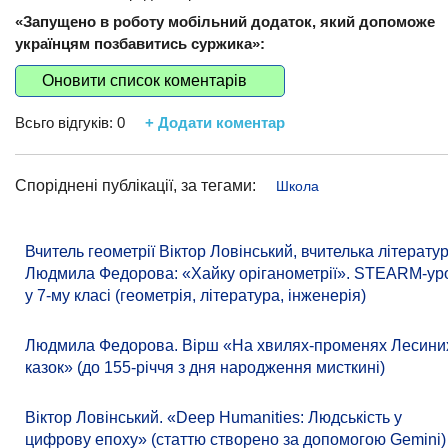
«Запущено в роботу мобільний додаток, який допоможе
українцям позбавитись суржика»:
Оновити список коментарів
Всьго відгуків:
0
+ Додати коментар
Споріднені публікації, за тегами:
Школа
Вчитель геометрії Віктор Ловінський, вчителька літерату
Людмила Федорова: «Хайку оріганометрії». STEARM-ур
у 7-му класі (геометрія, література, інженерія)
Людмила Федорова. Вірш «На хвилях-променях Лесини
казок» (до 155-річчя з дня народження мисткині)
Віктор Ловінський. «Deep Humanities: Людськість у
цифрову епоху» (статтю створено за допомогою Gemini)