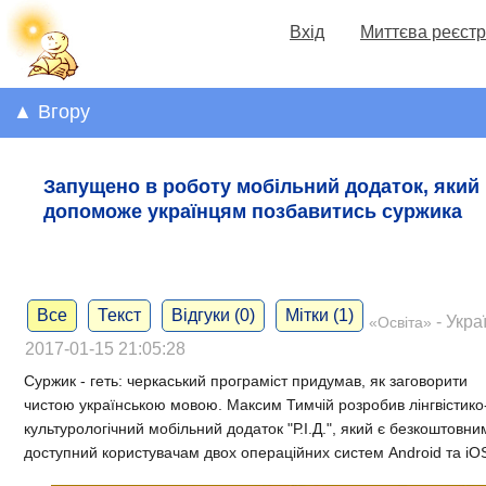
Вхід
Миттєва реєстр
▲ Вгору
Запущено в роботу мобільний додаток, який
допоможе українцям позбавитись суржика
Все
Текст
Відгуки (0)
Мітки (1)
- Укра
«Освіта»
2017-01-15 21:05:28
Суржик - геть: черкаський програміст придумав, як заговорити
чистою українською мовою. Максим Тимчій розробив лінгвістико
культурологічний мобільний додаток "Р.І.Д.", який є безкоштовним
доступний користувачам двох операційних систем Android та iO