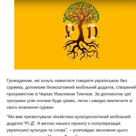
Громадянам, які хочуть навчитися говорити українською без
суржика, допоможе безкоштовний мобільний додаток, створени
програмістом із Черкас Максимом Тимчієм. За допомогою цієї
програми усім охочим буде цікаво, легко і швидко виключити зі
свого мовлення суржик.
"Ми вже презентували лінгвістико-культурологічний мобільний
додаток "Р.І.Д". А метою нашого проекту є популяризація
української культури та слова", – розповідає засновник цього