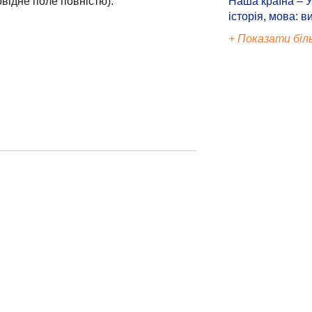
відне поле повністю):
Наша країна – У
історія, мова: в
+ Показати біл