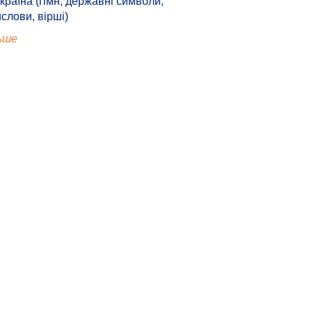
країна (гімн, державні символи,
ислови, вірші)
ьше