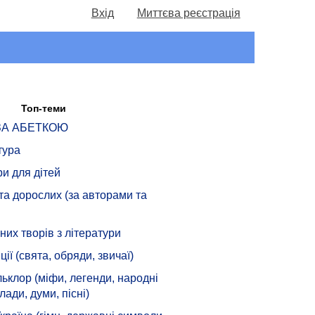
Вхід
Миттєва реєстрація
Топ-теми
 ЗА АБЕТКОЮ
тура
ри для дітей
 та дорослих (за авторами та
их творів з літератури
ції (свята, обряди, звичаї)
ьклор (міфи, легенди, народні
лади, думи, пісні)