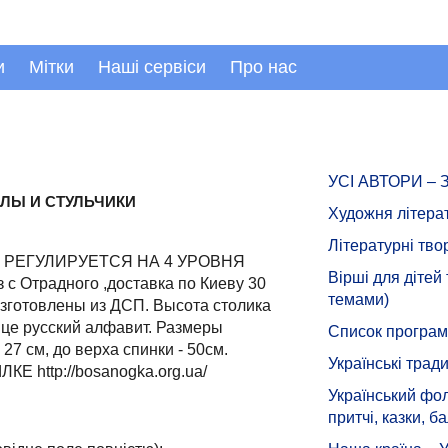
и
Мітки
Наші сервіси
Про нас
УСІ АВТОРИ –
ЛЫ И СТУЛЬЧИКИ
Художня літера
Літературні тво
грн РЕГУЛИРУЕТСЯ НА 4 УРОВНЯ
Вірші для дітей
Отрадного ,доставка по Киеву 30
темами)
 Изготовлены из ДСП. Высота столика
це русский алфавит. Размеры
Список програмн
27 см, до верха спинки - 50см.
Українські тради
 http://bosanogka.org.ua/
Український фол
притчі, казки, ба