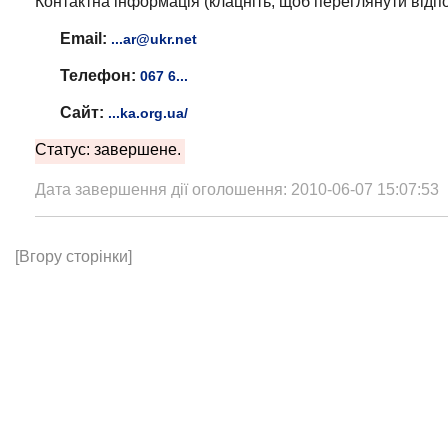
Контактна інформація (клацніть, щоб переглянути відпо
Email:
...ar@ukr.net
Телефон:
067 6...
Сайт:
...ka.org.ua/
Статус: завершене.
Дата завершення дії оголошення: 2010-06-07 15:07:53
[Вгору сторінки]