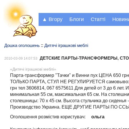
▲ Вгору
Блоги
Статті
Новин
Дошка оголошень
::
Дитячі іграшкові меблі
ДЕТСКИЕ ПАРТЫ-ТРАНСФОРМЕРЫ, СТО
2010-03-09 14:07:53
«Дитячі іграшкові меблі»
Парта-трансформер "Тачки" и Винни пух ЦЕНА 650 
ТОЛЬКО ПАРТА, СТУЛ НЕ РЕГУЛИРУЕТСЯ самовывоз с 
грн тел 3606814, 067 6575611 Для детей от 3 до 6 лет.
минимальная 55 см, максимальная 65 см. На столешни
столешницы: 70 х 45 см. Высота стульчика до сиденья - 
Производство Украина. ЕЩЕ ДРУГИЕ ПАРТЫ ПО ССЫЛКЕ
Оголошення розмістив користувач:
ольга