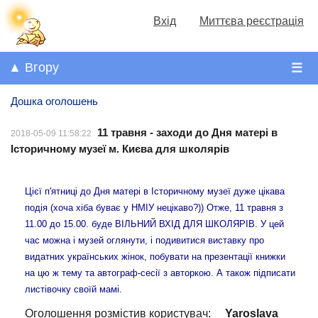
Вхід
Миттєва реєстрація
▲ Вгору
☰
Дошка оголошень
11 травня - заходи до Дня матері в
2018-05-09 11:58:22
Історичному музеї м. Києва для школярів
Цієї п'ятниці до Дня матері в Історичному музеї дуже цікава
подія (хоча хіба буває у НМІУ нецікаво?)) Отже, 11 травня з
11.00 до 15.00. буде ВІЛЬНИЙ ВХІД ДЛЯ ШКОЛЯРІВ. У цей
час можна і музей оглянути, і подивитися виставку про
видатних українських жінок, побувати на презентації книжки
на цю ж тему та автограф-сесії з авторкою. А також підписати
листівочку своїй мамі.
Оголошення розмістив користувач:
Yaroslava