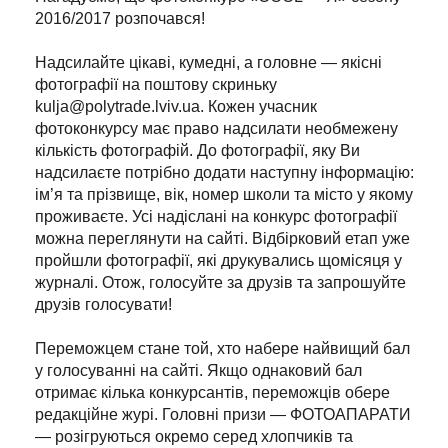
2016/2017 розпочався!
Надсилайте цікаві, кумедні, а головне — якісні
фотографії на поштову скриньку
kulja@polytrade.lviv.ua. Кожен учасник
фотоконкурсу має право надсилати необмежену
кількість фотографій. До фотографії, яку Ви
надсилаєте потрібно додати наступну інформацію:
ім’я та прізвище, вік, номер школи та місто у якому
проживаєте. Усі надіслані на конкурс фотографії
можна переглянути на сайті. Відбірковий етап уже
пройшли фотографії, які друкувались щомісяця у
журналі. Отож, голосуйте за друзів та запрошуйте
друзів голосувати!
Переможцем стане той, хто набере найвищий бал
у голосуванні на сайті. Якщо однаковий бал
отримає кілька конкурсантів, переможців обере
редакційне журі. Головні призи — ФОТОАПАРАТИ
— розігруються окремо серед хлопчиків та