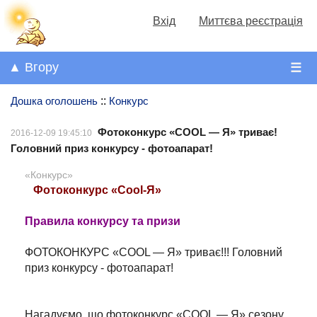
Вхід
Миттєва реєстрація
▲ Вгору
☰
Дошка оголошень
::
Конкурс
Фотоконкурс «COOL — Я» триває!
2016-12-09 19:45:10
Головний приз конкурсу - фотоапарат!
«Конкурс»
Фотоконкурс «Cool-Я»
Правила конкурсу та призи
ФОТОКОНКУРС «COOL — Я» триває!!! Головний
приз конкурсу - фотоапарат!
Нагадуємо, що фотоконкурс «COOL — Я» сезону