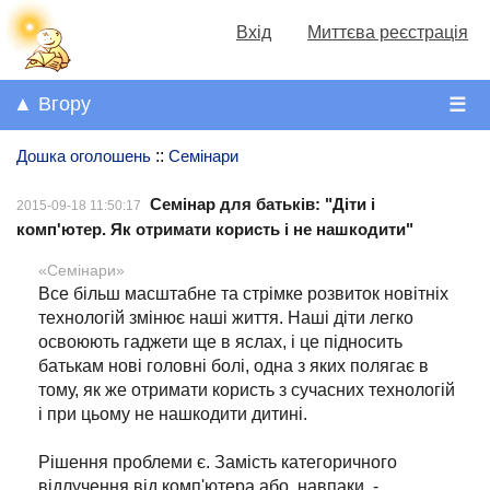
Вхід
Миттєва реєстрація
▲ Вгору
☰
Дошка оголошень
::
Семінари
Семінар для батьків: "Діти і
2015-09-18 11:50:17
комп'ютер. Як отримати користь і не нашкодити"
«Семінари»
Все більш масштабне та стрімке розвиток новітніх
технологій змінює наші життя. Наші діти легко
освоюють гаджети ще в яслах, і це підносить
батькам нові головні болі, одна з яких полягає в
тому, як же отримати користь з сучасних технологій
і при цьому не нашкодити дитині.
Рішення проблеми є. Замість категоричного
відлучення від комп'ютера або, навпаки, -