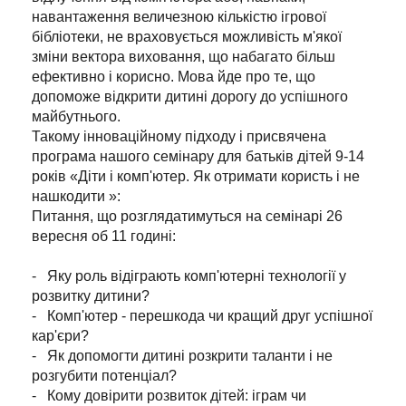
навантаження величезною кількістю ігрової
бібліотеки, не враховується можливість м'якої
зміни вектора виховання, що набагато більш
ефективно і корисно. Мова йде про те, що
допоможе відкрити дитині дорогу до успішного
майбутнього.
Такому інноваційному підходу і присвячена
програма нашого семінару для батьків дітей 9-14
років «Діти і комп'ютер. Як отримати користь і не
нашкодити »:
Питання, що розглядатимуться на семінарі 26
вересня об 11 годині:
- Яку роль відіграють комп'ютерні технології у
розвитку дитини?
- Комп'ютер - перешкода чи кращий друг успішної
кар'єри?
- Як допомогти дитині розкрити таланти і не
розгубити потенціал?
- Кому довірити розвиток дітей: іграм чи