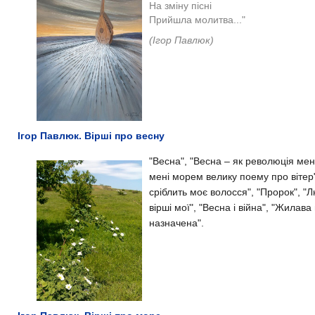
На зміну пісні
Прийшла молитва..."
(Ігор Павлюк)
Ігор Павлюк. Вірші про весну
"Весна", "Весна – як революція мені
мені морем велику поему про вітер"
сріблить моє волосся", "Пророк", "
вірші мої", "Весна і війна", "Жилава
назначена".