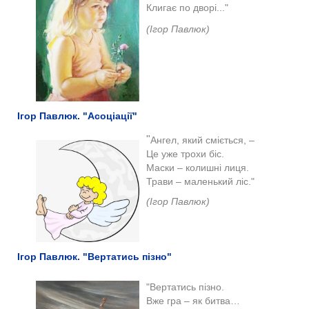
Клигає по дворі..."
(Ігор Павлюк)
Ігор Павлюк. "Асоціації"
"
Ангел, який сміється, –
Це уже трохи біс.
Маски – колишні лиця.
Трави – маленький ліс."
(Ігор Павлюк)
Ігор Павлюк. "Вертатись пізно"
"
Вертатись пізно.
Вже гра – як битва…