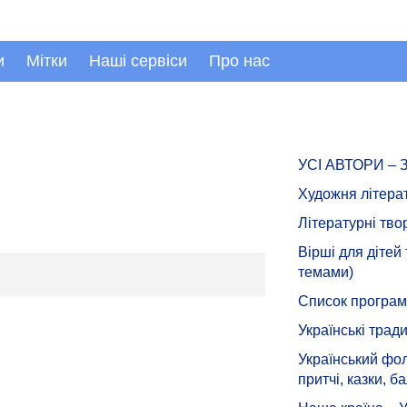
и
Мітки
Наші сервіси
Про нас
УСІ АВТОРИ –
Художня літера
Літературні тво
Вірші для дітей
темами)
Список програмн
Українські тради
Український фол
притчі, казки, ба