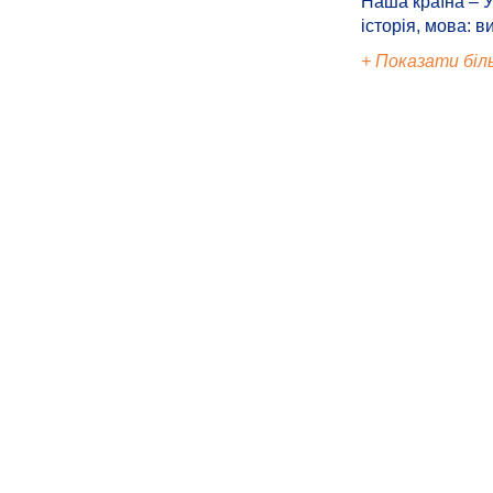
Наша країна – У
історія, мова: в
+ Показати біл