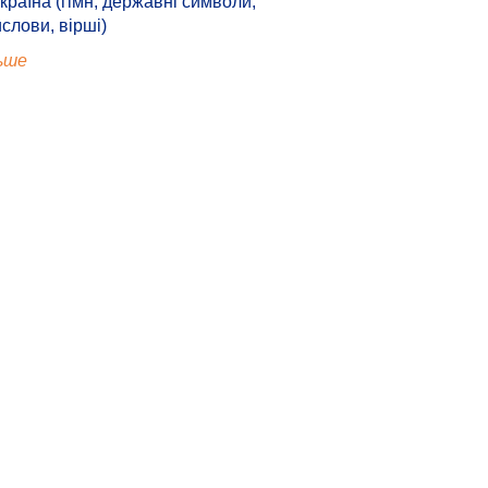
країна (гімн, державні символи,
ислови, вірші)
ьше