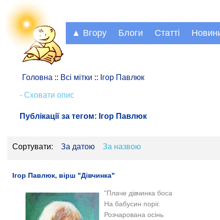
▲ Вгору
Блоги
Статті
Новин
Головна
::
Всі мітки
::
Ігор Павлюк
- Сховати опис
Публікації за тегом:
Ігор Павлюк
Сортувати:
За датою
За назвою
Ігор Павлюк, вірш "Дівчинка"
"Плаче дівчинка боса
На бабусин поріг.
Розчарована осінь