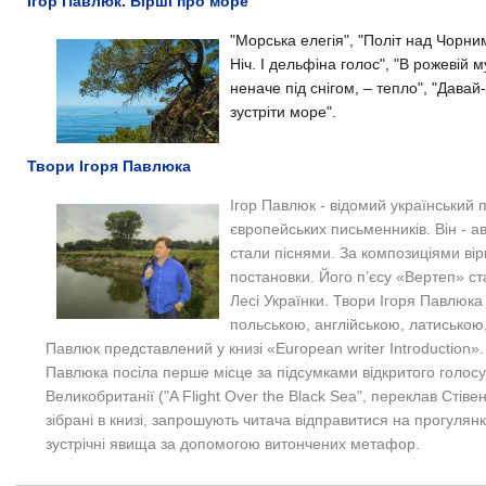
Ігор Павлюк. Вірші про море
"Морська елегія", "Політ над Чорн
Ніч. І дельфіна голос", "В рожевій 
неначе під снігом, – тепло", "Давай
зустріти море".
Твори Ігоря Павлюка
Ігор Павлюк - відомий український
європейських письменників
.
Він - а
стали піснями. За композиціями вір
постановки. Його п’єсу «Вертеп» ст
Лесі Українки. Твори Ігоря Павлюка
польською, англійською, латиською
Павлюк представлений у книзі «European writer Introduction»
Павлюка посіла перше місце за підсумками відкритого голосу
Великобританії ("A Flight Over the Black Sea", переклав Стів
зібрані в книзі, запрошують читача відправитися на прогулян
зустрічні явища за допомогою витончених метафор.