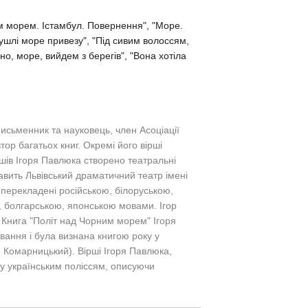
им морем. Істамбул. Повернення", "Море.
мушлі море привезу", "Під сивим волоссям,
-но, море, вийдем з берегів", "Вона хотіла
 письменник та науковець
, член Асоціації
втор багатьох книг. Окремі його вірші
шів Ігоря Павлюка створено театральні
авить Львівський драматичний театр імені
 перекладені російською, білоруською,
, болгарською, японською мовами. Ігор
. Книга "Політ над Чорним морем" Ігоря
вання і була визнана книгою року у
ен Комарницький). Вірші Ігоря Павлюка,
ку українським поліссям, описуючи