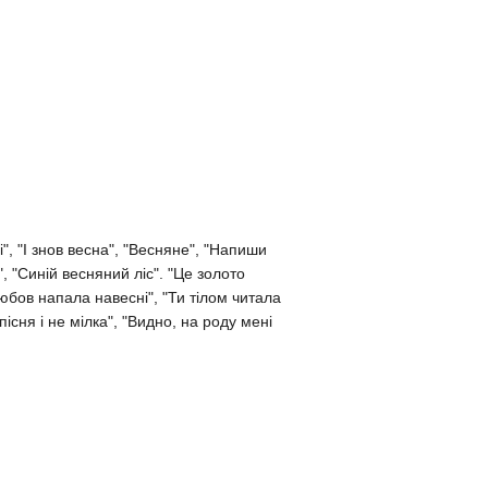
", "І знов весна", "Весняне", "Напиши
, "Синій весняний ліс". "Це золото
Любов напала навесні", "Ти тілом читала
 пісня і не мілка", "Видно, на роду мені