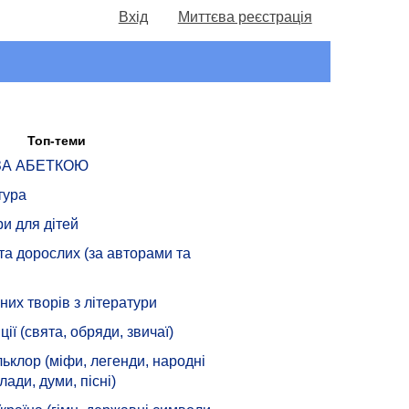
Вхід
Миттєва реєстрація
Топ-теми
 ЗА АБЕТКОЮ
тура
ри для дітей
 та дорослих (за авторами та
их творів з літератури
ції (свята, обряди, звичаї)
ьклор (міфи, легенди, народні
лади, думи, пісні)