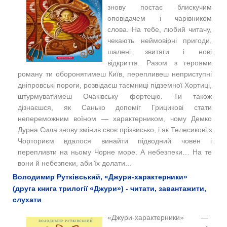
знову постає блискучим
оповідачем і чарівником
слова. На тебе, любий читачу,
чекають неймовірні пригоди,
шалені звитяги і нові
відкриття.
Разом з героями
роману ти оборонятимеш Київ, перепливеш неприступні
дніпровські пороги, розвідаєш таємниці підземної Хортиці,
штурмуватимеш Очаківську фортецю. Ти також
дізнаєшся, як Санько допоміг Грицикові стати
непереможним воїном — характерником, чому Демко
Дурна Сила знову змінив своє прізвисько, і як Телесикові з
Чорториєм вдалося винайти підводний човен і
перепливти на ньому Чорне море. А небезпеки… На те
вони й небезпеки, аби їх долати...
Володимир Рутківський, «Джури-характерники»
(друга книга трилогії «Джури») - читати, завантажити,
слухати
«Джури-характерники» —