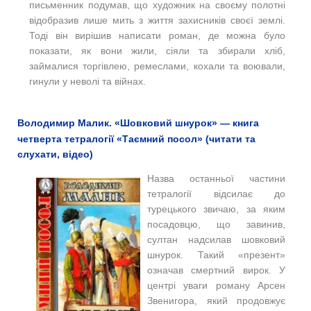
письменник подумав, що художник на своєму полотні
відобразив лише мить з життя захисників своєї землі.
Тоді він вирішив написати роман, де можна було
показати, як вони жили, сіяли та збирали хліб,
займалися торгівлею, ремеслами, кохали та воювали,
гинули у неволі та війнах.
Володимир Малик. «Шовковий шнурок» — книга
четверта тетралогії «Таємний посол» (читати та
слухати, відео)
Назва останньої частини
тетралогії відсилає до
турецького звичаю, за яким
посадовцю, що завинив,
султан надсилав шовковий
шнурок. Такий «презент»
означав смертний вирок. У
центрі уваги роману Арсен
Звенигора, який продовжує