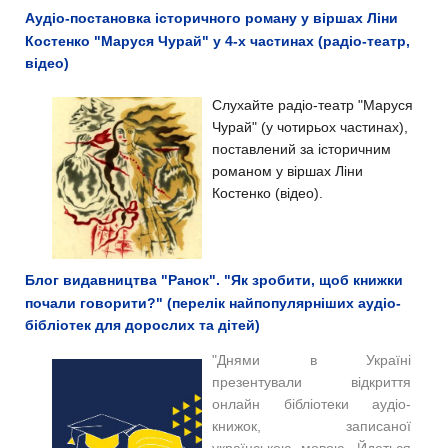
Аудіо-постановка історичного роману у віршах Ліни
Костенко "Маруся Чурай" у 4-х частинах (радіо-театр,
відео)
Слухайте радіо-театр "Маруся
Чурай" (у чотирьох частинах),
поставлений за історичним
романом у віршах Ліни
Костенко (відео).
Блог видавництва "Ранок". "Як зробити, щоб книжки
почали говорити?" (перелік найпопулярніших аудіо-
бібліотек для дорослих та дітей)
"Днями в Україні
презентували відкриття
онлайн бібліотеки аудіо-
книжок, записаної