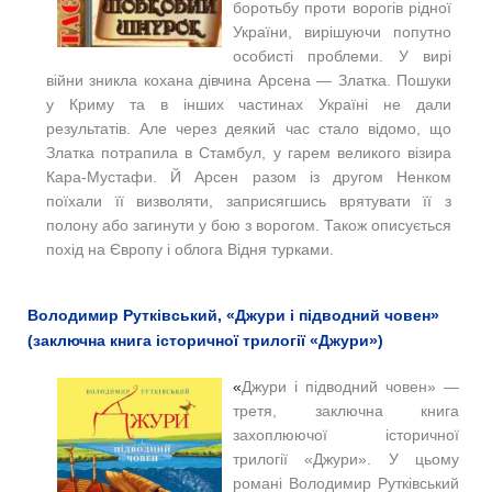
боротьбу проти ворогів рідної
України, вирішуючи попутно
особисті проблеми. У вирі
війни зникла кохана дівчина Арсена — Златка. Пошуки
у Криму та в інших частинах Україні не дали
результатів. Але через деякий час стало відомо, що
Златка потрапила в Стамбул, у гарем великого візира
Кара-Мустафи. Й Арсен разом із другом Ненком
поїхали її визволяти, заприсягшись врятувати її з
полону або загинути у бою з ворогом. Також описується
похід на Європу і облога Відня турками.
Володимир Рутківський, «Джури і підводний човен»
(заключна книга історичної трилогії «Джури»)
«
Джури і підводний човен» —
третя, заключна книга
захоплюючої історичної
трилогії «Джури».
У цьому
романі Володимир Рутківський