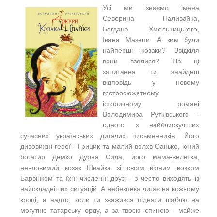
Усі ми знаємо імена
Северина Наливайка,
Богдана Хмельницького,
Івана Мазепи. А ким були
найперші козаки? Звідкіля
вони взялися? На ці
запитання ти знайдеш
відповідь у новому
гостросюжетному
історичному романі
Володимира Рутківського -
одного з найблискучіших
сучасних українських дитячих письменників. Його
дивовижні герої - Грицик та малий волхв Санько, юний
богатир Демко Дурна Сила, його мама-велетка,
невловимий козак Швайка зі своїм вірним вовком
Барвінком та їхні численні друзі - з честю виходять із
найскладніших ситуацій. А небезпека чигає на кожному
кроці, а надто, коли ти зважився підняти шаблю на
могутню татарську орду, а за твоєю спиною - майже