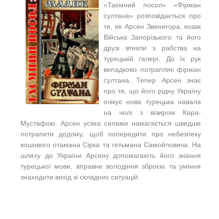
«Таємний посол» «Фірман
султана» розповідається про
те, як Арсен Звенигора, козак
Війська Запорізького та його
друзі втекли з рабства на
турецькій галері. До їх рук
випадково потрапляє фірман
султана. Тепер Арсен знає
про те, що його рідну Україну
очікує нова турецька навала
на чолі з візиром Кара-
Мустафою. Арсен усіма силами намагається швидше
потрапити додому, щоб попередити про небезпеку
кошового отамана Сірка та гетьмана Самойловича. На
шляху до України Арсену допомагають його знання
турецької мови, вправне володіння зброєю та уміння
знаходити вихід зі складних ситуацій.