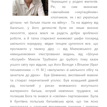
Черкащині у родині вчителів.
Ріс, як сам зазначав:
«звичайним «окупаційним»
хлопчиком, як і всі українські
дітлахи, чиї батьки пішли на війну» . Та на відміну від
багатьох, у його дитинстві були не лише воєнне
лихоліття, краса землі чи радість добре зробленої
роботи, а й таїна старезної книжкової шафи посеред
шкільного коридору, звідки тихцем цупилося все, що
пролазило у таємну діру — від Маяковського до
німецькомовних ілюстрованих видань, від «Шхуни
«Колумб» Миколи Трублаїні до грубого тому казок
усього світу про відьом, що його Володя з Вітьком (брат
письменника — Н. М.) «вилучили» зі шкільного обігу та
зачитали до дірок» . Був Шевченко, виспіваний мамою
та стократ перечитаний уголос. Був козацький давній
рід, посталий у рисах мовчазного могутнього
материного батька, котрий невпинно трудився, не
полишав Бога та знався зі «своїми» партизанами. Була
й бунтівна польська батьківська кров, що так ясно
проступала у хлопцеві вродженим гонором і затятою