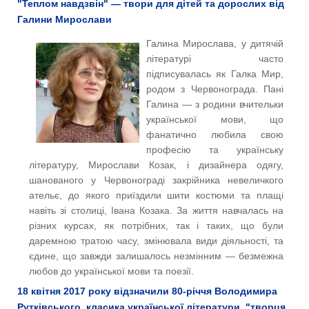
"Теплом навдзвін" — твори для дітей та дорослих від
Галини Мирослави
Галина Мирослава, у дитячій
літературі часто
підписувалась як Галка Мир,
родом з Червонограда. Пані
Галина — з родини вчительки
української мови, що
фанатично любила свою
професію та українську
літературу, Мирослави Козак, і дизайнера одягу,
шанованого у Червонограді закрійника невеличкого
ательє, до якого приїздили шити костюми та плащі
навіть зі столиці, Івана Козака. За життя навчалась на
різних курсах, як потрібних, так і таких, що були
даремною тратою часу, змінювала види діяльності, та
єдине, що завжди залишалось незмінним — безмежна
любов до української мови та поезії.
18 квітня 2017 року відзначили 80-річчя Володимира
Рутківського, класика української літератури, "творця