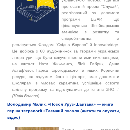
українською мовою. Йдеться
про освітній проект "Слухай",
реалізований за допомоги
програми EGAP, що
фінансується Швейцарською
агенцією з розвитку та
співробітництва та
реалізується Фондом "Східна Європа" й Innovabridge.
Це добірка з 60 аудіо-книжок за творами української
літератури, що були озвучені іменитими виконавцями,
на кшталт Нати Жижченко, Лілії Ребрик, Даши
Астаф'євої, Гаріка Корогодського та інших. Корисний
ресурс, за задумом його ініціаторів, має допомогти
школярам в умовах карантина успішніше освоїти
шкільну програму та підготуватися до іспитів ЗНО..."
(Юлія Валова)
Володимир Малик. «Посол Урус-Шайтана» — книга
перша тетралогії «Таємний посол» (читати та слухати,
відео)