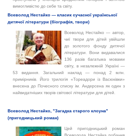
вимогливістю до себе та світу.
Всеволод Нестайко — класик сучасної української
дитячої літератури (біографія, твори)
Всеволод Нестайко — автор,
чиї твори для дітей увійшли
до золотого фонду дитячої
літератури. Вони видавалися
136 разів багатьма мовами
світу, в незалежній Україні —
53 видання. Загальний наклад — понад 2 млн.
примірників. Його трилогія «Тореадори із Васюківки»
внесена до Почесного списку ім. Андерсена як один з
найвидатніших творів світової літератури для дітей.
Всеволод Нестайко, "Загадка старого клоуна"
(пригодницький роман)
Цей пригодницький роман
Всеволода Нестайка побачив