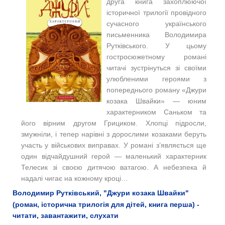
друга книга захоплюючої
історичної трилогії провідного
сучасного українського
письменника Володимира
Рутківського. У цьому
гостросюжетному романі
читачі зустрінуться зі своїми
улюбленими героями з
попереднього роману «Джури
козака Швайки» — юним
характерником Саньком та
його вірним другом Грициком. Хлопці підросли,
змужніли, і тепер нарівні з дорослими козаками беруть
участь у військових виправах. У романі з’являється ще
один відчайдушний герой — маленький характерник
Телесик зі своєю дитячою ватагою. А небезпека й
надалі чигає на кожному кроці…
Володимир Рутківський, "Джури козака Швайки"
(роман, історична трилогія для дітей, книга перша) -
читати, завантажити, слухати