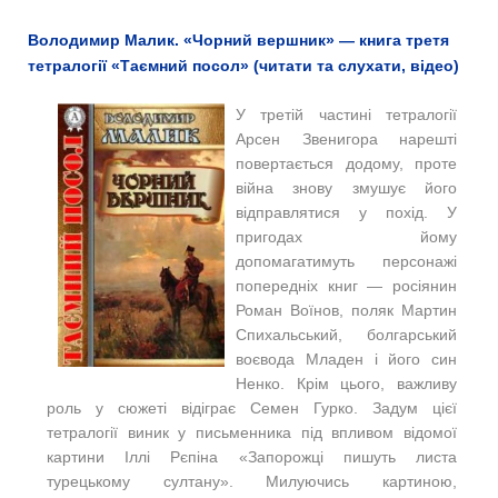
Володимир Малик. «Чорний вершник» — книга третя
тетралогії «Таємний посол» (читати та слухати, відео)
У третій частині тетралогії
Арсен Звенигора нарешті
повертається додому, проте
війна знову змушує його
відправлятися у похід. У
пригодах йому
допомагатимуть персонажі
попередніх книг — росіянин
Роман Воїнов, поляк Мартин
Спихальський, болгарський
воєвода Младен і його син
Ненко. Крім цього, важливу
роль у сюжеті відіграє Семен Гурко. Задум цієї
тетралогії виник у письменника під впливом відомої
картини Іллі Рєпіна «Запорожці пишуть листа
турецькому султану». Милуючись картиною,