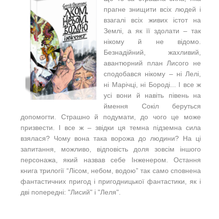
прагне знищити всіх людей і
взагалі всіх живих істот на
Землі, а як її здолати – так
нікому й не відомо.
Безнадійний, жахливий,
авантюрний план Лисого не
сподобався нікому – ні Лелі,
ні Марічці, ні Бороді... І все ж
усі вони й навіть півень на
ймення Сокіл беруться
допомогти. Страшно й подумати, до чого це може
призвести. І все ж – звідки ця темна підземна сила
взялася? Чому вона така ворожа до людини? На ці
запитання, можливо, відповість доля зовсім іншого
персонажа, який назвав себе Інженером. Остання
книга трилогії “Лісом, небом, водою” так само сповнена
фантастичних пригод і пригодницької фантастики, як і
дві попередні: "Лисий" і "Леля".