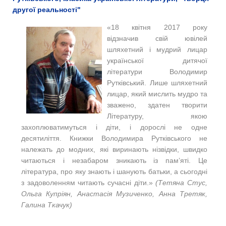
другої реальності"
«18 квітня 2017 року
відзначив свій ювілей
шляхетний і мудрий лицар
української дитячої
літератури Володимир
Рутківський. Лише шляхетний
лицар, який мислить мудро та
зважено, здатен творити
Літературу, якою
захоплюватимуться і діти, і дорослі не одне
десятиліття. Книжки Володимира Рутківського не
належать до модних, які виринають нізвідки, швидко
читаються і незабаром зникають із пам’яті. Це
література, про яку знають і шанують батьки, а сьогодні
з задоволенням читають сучасні діти.»
(
Тетяна Стус,
Ольга Купріян, Анастасія Музиченко, Анна Третяк,
Галина Ткачук)