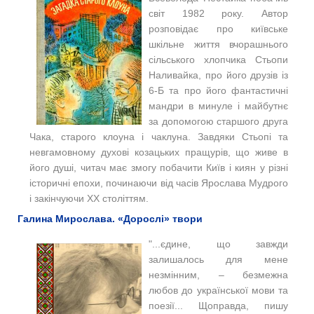
світ 1982 року. Автор
розповідає про київське
шкільне життя вчорашнього
сільського хлопчика Стьопи
Наливайка, про його друзів із
6-Б та про його фантастичні
мандри в минуле і майбутнє
за допомогою старшого друга
Чака, старого клоуна і чаклуна. Завдяки Стьопі та
невгамовному духові козацьких пращурів, що живе в
його душі, читач має змогу побачити Київ і киян у різні
історичні епохи, починаючи від часів Ярослава Мудрого
і закінчуючи XX століттям.
Галина Мирослава. «Дорослі» твори
"...єдине, що завжди
залишалось для мене
незмінним, – безмежна
любов до української мови та
поезії... Щоправда, пишу