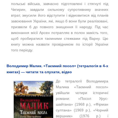
польські війська, завчасно підготовлені і стягнуті під
Чигирин, завдали сильному супротивнику значних
втрат, змусили його відступити і відмовитися від планів
завоювання України, які, якщо б вони були реалізовані,
призвели б до повного знищення її народу. Під час
виконання місії Арсен потрапляє в полон замість того,
щоб пробиратися таємними стежками під Варну. Цю
книгу можна назвати провідником по історії України
того періоду.
Володимир Малик. «Таємний посол» (тетралогія в 4-х
книгах) — читати та слухати, відео
До тетралогії Володимира
Малика «Таємний посол»
увійшли чотири історичні
романи: «Посол Урус-
шайтана» (1968 р.), «Фірман
султана» (1969 р.), «Чорний
вершник» (1976 р.) і