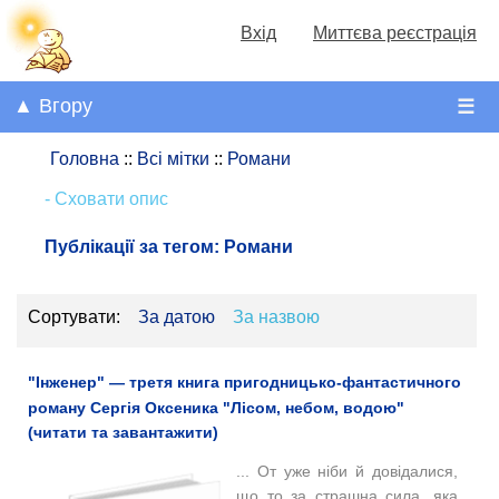
Вхід
Миттєва реєстрація
▲ Вгору
☰
Головна
::
Всі мітки
::
Романи
- Сховати опис
Публікації за тегом:
Романи
Сортувати:
За датою
За назвою
"Інженер" — третя книга пригодницько-фантастичного
роману Сергія Оксеника "Лісом, небом, водою"
(читати та завантажити)
... От уже ніби й довідалися,
що то за страшна сила, яка