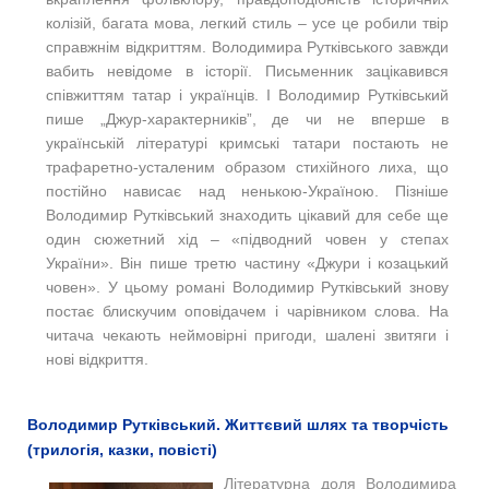
колізій, багата мова, легкий стиль – усе це робили твір
справжнім відкриттям. Володимира Рутківського завжди
вабить невідоме в історії. Письменник зацікавився
співжиттям татар і українців. І Володимир Рутківський
пише „Джур-характерників”, де чи не вперше в
українській літературі кримські татари постають не
трафаретно-усталеним образом стихійного лиха, що
постійно нависає над ненькою-Україною. Пізніше
Володимир Рутківський знаходить цікавий для себе ще
один сюжетний хід – «підводний човен у степах
України». Він пише третю частину «Джури і козацький
човен». У цьому романі Володимир Рутківський знову
постає блискучим оповідачем і чарівником слова. На
читача чекають неймовірні пригоди, шалені звитяги і
нові відкриття.
Володимир Рутківський. Життєвий шлях та творчість
(трилогія, казки, повісті)
Літературна доля Володимира