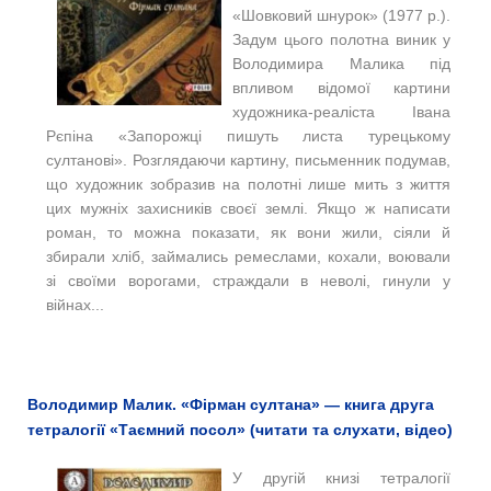
«Шовковий шнурок» (1977 р.).
Задум цього полотна виник у
Володимира Малика під
впливом відомої картини
художника-реаліста Івана
Рєпіна «Запорожці пишуть листа турецькому
султанові». Розглядаючи картину, письменник подумав,
що художник зобразив на полотні лише мить з життя
цих мужніх захисників своєї землі. Якщо ж написати
роман, то можна показати, як вони жили, сіяли й
збирали хліб, займались ремеслами, кохали, воювали
зі своїми ворогами, страждали в неволі, гинули у
війнах...
Володимир Малик. «Фірман султана» — книга друга
тетралогії «Таємний посол» (читати та слухати, відео)
У другій книзі тетралогії