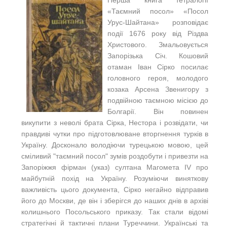
Перша книга тетралогії
«Таємний посол» «Посол
Урус-Шайтана» розповідає
події 1676 року від Різдва
Христового. Змальовується
Запорізька Січ. Кошовий
отаман Іван Сірко посилає
головного героя, молодого
козака Арсена Звенигору з
подвійною таємною місією до
Болгарії. Він повинен
викупити з неволі брата Сірка, Нестора і розвідати, чи
правдиві чутки про підготовлюване вторгнення турків в
Україну. Досконало володіючи турецькою мовою, цей
сміливий "таємний посол" зумів роздобути і привезти на
Запоріжжя фірман (указ) султана Магомета IV про
майбутній похід на Україну. Розуміючи виняткову
важливість цього документа, Сірко негайно відправив
його до Москви, де він і зберігся до наших днів в архіві
колишнього Посольського приказу. Так стали відомі
стратегічні й тактичні плани Туреччини. Українські та