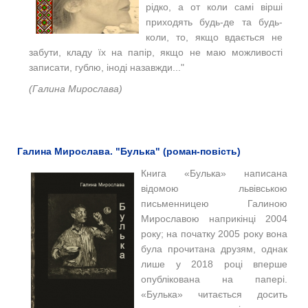
рідко, а от коли самі вірші
приходять будь-де та будь-
коли, то, якщо вдається не
забути, кладу їх на папір, якщо не маю можливості
записати, гублю, іноді назавжди..."
(Галина Мирослава)
Галина Мирослава. "Булька" (роман-повість)
Книга «Булька» написана
відомою львівською
письменницею Галиною
Мирославою наприкінці 2004
року; на початку 2005 року вона
була прочитана друзям, однак
лише у 2018 році вперше
опублікована на папері.
«Булька» читається досить