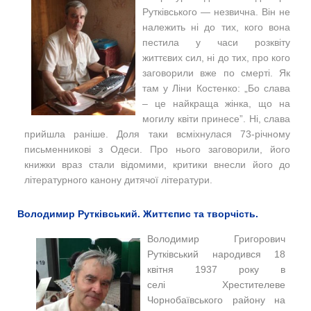
Рутківського — незвична. Він не
належить ні до тих, кого вона
пестила у часи розквіту
життєвих сил, ні до тих, про кого
заговорили вже по смерті. Як
там у Ліни Костенко: „Бо слава
– це найкраща жінка, що на
могилу квіти принесе”. Ні, слава
прийшла раніше. Доля таки всміхнулася 73-річному
письменникові з Одеси. Про нього заговорили, його
книжки враз стали відомими, критики внесли його до
літературного канону дитячої літератури.
Володимир Рутківський. Життєпис та творчість.
Володимир Григорович
Рутківський народився 18
квітня 1937 року
в
селі
Хрестителеве
Чорнобаївського району на