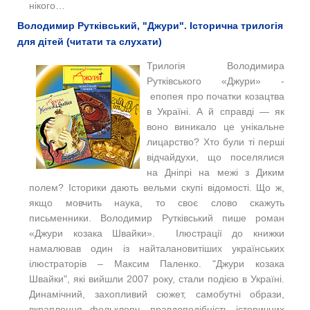
нікого…
Володимир Рутківський, "Джури". Історична трилогія
для дітей (читати та слухати)
Трилогія Володимира
Рутківського «Джури» -
епопея про початки козацтва
в Україні. А й справді — як
воно виникало це унікальне
лицарство? Хто були ті перші
відчайдухи, що поселялися
на Дніпрі на межі з Диким
полем? Історики дають вельми скупі відомості. Що ж,
якщо мовчить наука, то своє слово скажуть
письменники. Володимир Рутківський пише роман
«Джури козака Швайки». Ілюстрації до книжки
намалював один із найталановитіших українських
ілюстраторів – Максим Паленко. "Джури козака
Швайки", які вийшли 2007 року, стали подією в Україні.
Динамічний, захопливий сюжет, самобутні образи,
вкраплення фольклору, правдоподібність історичних