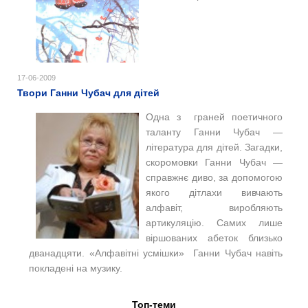
17-06-2009
Твори Ганни Чубач для дітей
Одна з граней поетичного
таланту Ганни Чубач —
література для дітей. Загадки,
скоромовки Ганни Чубач —
справжнє диво, за допомогою
якого дітлахи вивчають
алфавіт, виробляють
артикуляцію. Самих лише
віршованих абеток близько
дванадцяти. «Алфавітні усмішки» Ганни Чубач навіть
покладені на музику.
Топ-теми