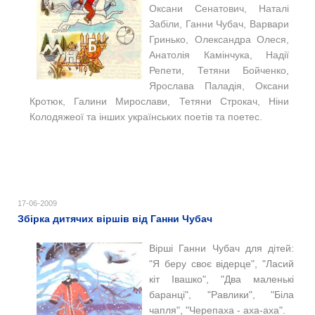
Оксани Сенатович, Наталі
Забіли, Ганни Чубач, Варвари
Гринько, Олександра Олеся,
Анатолія Камінчука, Надії
Репети, Тетяни Бойченко,
Ярослава Паладія, Оксани
Кротюк, Галини Мирослави, Тетяни Строкач, Ніни
Колодяжеої та інших українських поетів та поетес.
17-06-2009
Збірка дитячих віршів від Ганни Чубач
Вірші Ганни Чубач для дітей:
"Я беру своє відерце", "Ласий
кіт Івашко", "Два маленькі
баранці", "Равлики", "Білa
чапля", "Черепаха - аха-аха".