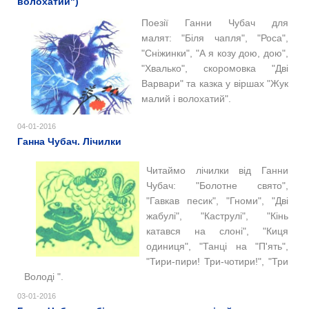
волохатий")
Поезії
Ганни Чубач для
малят:
"Біля чапля", "Роса",
"Сніжинки", "А я козу дою, дою",
"Хвалько", скоромовка "Дві
Варвари" та казка у віршах "Жук
малий і волохатий".
04-01-2016
Ганна Чубач. Лічилки
Читаймо лічилки від Ганни
Чубач: "Болотне свято",
"Гавкав песик", "Гноми", "Дві
жабулі", "Каструлі", "Кінь
катався на слоні", "Киця
одиниця", "Танці на "П'ять",
"Тири-пири! Три-чотири!", "Три
Володі ".
03-01-2016