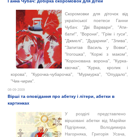
Ганна Чубач: добірка скоромовок для дітей
Скоромовки для діточок від
української поетеси Ганни
Чубач: "Дві Варвари", "Ати-
бати!", "Ворони", "Грім і гуси",
"Джмелі", "Дударики", "Злива",
"Запитав Василь у Вовки",
"Ігогошка", "Коржі з маком",
"Коронована ворона", "Курка-
квочка", "Курка, кролик і
корова", "Курочка-чубарочка", "Мурмурка", "Опудало",
"Чик-чирик".
08-09-2009
Вірші та оповідання про абетку і літери, абетки в
картинках
У розділі представлено
віршовані абетки від Марійки
Підгірянки, Володимира
Нагорняка, Григорія Усача,