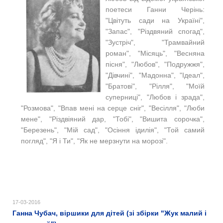
поетеси Ганни Черінь:
"Цвітуть сади на Україні",
"Запас", "Різдвяний спогад",
"Зустріч", "Трамвайний
роман", "Місяць", "Весняна
пісня", "Любов", "Подружжя",
"Дівчині", "Мадонна", "Ідеал",
"Братові", "Рілля", "Моїй
суперниці", "Любов і зрада",
"Розмова", "Впав мені на серце сніг", "Весілля", "Люби
мене", "Різдвіяний дар, "Тобі", "Вишита сорочка",
"Березень", "Мій сад", "Осіння ідилія", "Той самий
погляд", "Я і Ти", "Як не мерзнути на морозі".
17-03-2016
Ганна Чубач, віршики для дітей (зі збірки "Жук малий і