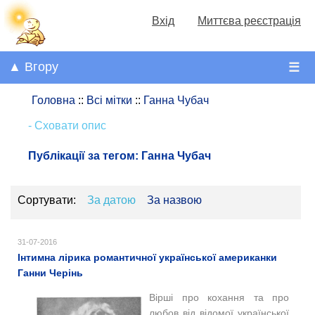
Вхід
Миттєва реєстрація
▲ Вгору
☰
Головна
::
Всі мітки
::
Ганна Чубач
- Сховати опис
Публікації за тегом:
Ганна Чубач
Сортувати:
За датою
За назвою
31-07-2016
Інтимна лірика романтичної української американки
Ганни Черінь
Вірші про кохання та про
любов від відомої української