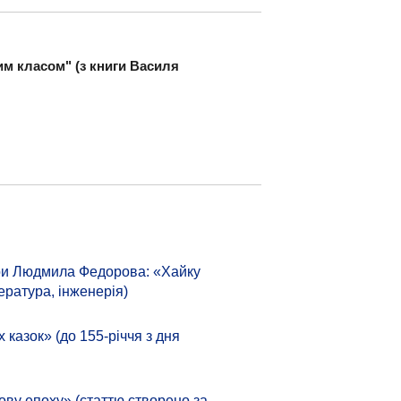
им класом" (з книги Василя
тури Людмила Федорова: «Хайку
ература, інженерія)
азок» (до 155-річчя з дня
ову епоху» (статтю створено за