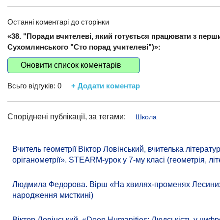
Останні коментарі до сторінки
«38. "Поради вчителеві, який готується працювати з перш
Сухомлинського "Сто порад учителеві")»:
Оновити список коментарів
Всьго відгуків:
0
+ Додати коментар
Споріднені публікації, за тегами:
Школа
Вчитель геометрії Віктор Ловінський, вчителька літера
оріганометрії». STEARM-урок у 7-му класі (геометрія, літ
Людмила Федорова. Вірш «На хвилях-променях Лесиних к
народження мисткині)
Віктор Ловінський. «Deep Humanities: Людськість у цифр