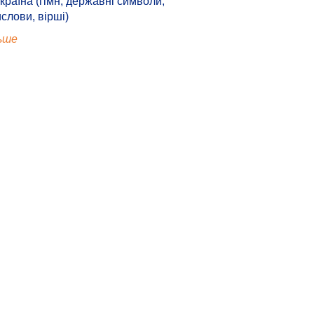
країна (гімн, державні символи,
ислови, вірші)
ьше