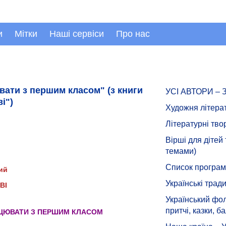
и
Мітки
Наші сервіси
Про нас
вати з першим класом" (з книги
УСІ АВТОРИ –
і")
Художня літера
Літературні тво
Вірші для дітей
темами)
Список програмн
ий
Українські тради
ВІ
Український фол
притчі, казки, ба
РАЦЮВАТИ З ПЕРШИМ КЛАСОМ