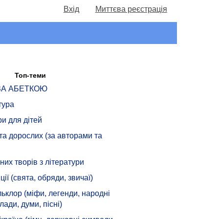
Вхід
Миттєва реєстрація
Топ-теми
 ЗА АБЕТКОЮ
тура
ри для дітей
 та дорослих (за авторами та
их творів з літератури
ції (свята, обряди, звичаї)
ьклор (міфи, легенди, народні
лади, думи, пісні)