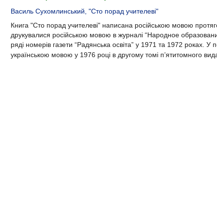
Василь Сухомлинський, "Сто порад учителеві"
Книга "Сто порад учителеві"
написана російською мовою протяго
друкувалися російською мовою в журналі “Народное образовани
ряді номерів газети “Радянська освіта” у 1971 та 1972 роках. У
українською мовою у
1976 році
в другому томі п’ятитомного вид