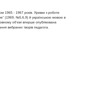
м 1965 - 1967 років. Уривки з роботи
е” (1969, №5,6,9) й українською мовою в
 повному об’ємі вперше опублікована
ання вибраних творів педагога.