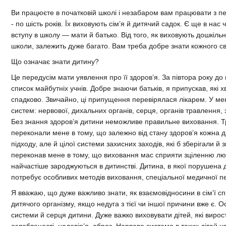
Ви працюєте в початковій школі і незабаром вам працювати з п
- по шість років. Їх виховують сім’я й дитячий садок. Є ще в нас 
вступу в школу — мати й батько. Від того, як виховують дошкільн
школи, залежить дуже багато. Вам треба добре знати кожного с
Що означає знати дитину?
Це передусім мати уявлення про її здоров’я. За півтора року до
список майбутніх учнів. Добре знаючи батьків, я припускав, які
спадково. Звичайно, ці припущення перевірялася лікарем. У ме
систем: нервової, дихальних органів, серця, органів травлення, з
Без знання здоров’я дитини неможливе правильне виховання. Тр
переконали мене в тому, що залежно від стану здоров’я кожна д
підходу, але й цілої системи захисних заходів, які б зберігали й
переконав мене в тому, що виховання мас сприяти зціленню люди
найчастіше зароджуються в дитинстві. Дитина, в якої порушена 
потребує особливих методів виховання, спеціальної медичної пе
Я вважаю, що дуже важливо знати, як взаємовідносини в сім’ї с
дитячого організму, якщо недуга з тієї чи іншої причини вже є. О
системи й серця дитини. Дуже важко виховувати дітей, які вирост