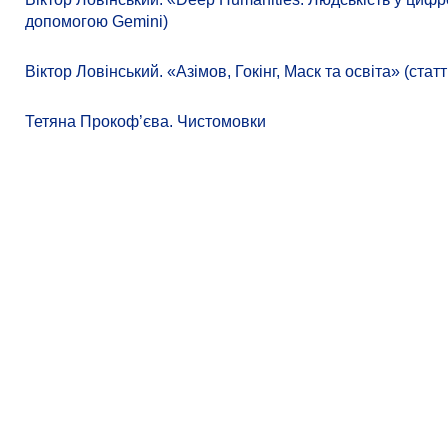
допомогою Gemini)
Віктор Ловінський. «Азімов, Гокінг, Маск та освіта» (ст
Тетяна Прокоф’єва. Чистомовки