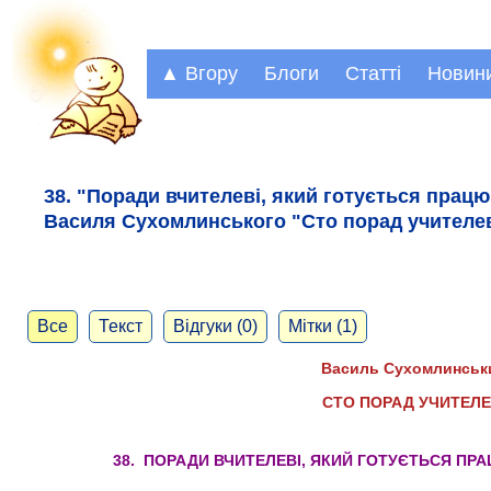
▲ Вгору
Блоги
Статті
Новин
38. "Поради вчителеві, який готується працю
Василя Сухомлинського "Сто порад учителев
Все
Текст
Відгуки (0)
Мітки (1)
Василь Сухомлинськ
СТО ПОРАД УЧИТЕЛЕ
38. ПОРАДИ ВЧИТЕЛЕВІ, ЯКИЙ ГОТУЄТЬСЯ П