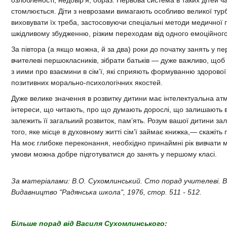
озлобленості, недовір’я, образ. Нервова система в таких дітей 
стомлюється. Діти з неврозами вимагають особливо великої турбо
виховувати їх треба, застосовуючи спеціальні методи медичної п
шкідливому збудженню, різким переходам від одного емоційного
За півтора (а якщо можна, й за два) роки до початку занять у 
вчителеві першокласників, зібрати батьків — дуже важливо, щоб 
з иими про взаємини в сім’ї, які сприяють формуванню здорової н
позитивних морально-психологічних якостей.
Дуже велике значення в розвитку дитини має інтелектуальна атмосф
інтереси, що читають, про що думають дорослі, що залишають 
залежить її загальиий розвиток, пам’ять. Розум вашої дитини зал
того, яке місце в духовному житті сім’ї займає книжка,— скажіть
На моє глибоке переконання, необхідно принаймні рік вивчати м
умови можна добре підготуватися до занять у першому класі.
За матеріалами: В.О. Сухомлинський. Сто порад учителеві. В
Видавництво "Радянська школа", 1976, стор. 511 - 512.
Більше порад від Василя Сухомлинського: