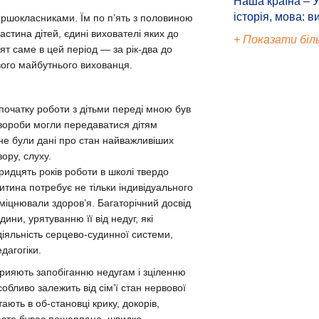
Наша країна – У
історія, мова: в
ершокласниками. Їм по п’ять з половиною
частина дітей, єдині вихователі яких до
+ Показати біл
ят саме в цей період — за рік-два до
вого майбутнього вихованця.
 початку роботи з дітьми переді мною був
 хвороби могли передаватися дітям
не були дані про стан найважливіших
ору, слуху.
идцять років роботи в школі твердо
итина потребує не тільки індивідуального
 зміцнювали здоров’я. Багаторічний досвід
ни, урятуванню її від недуг, які
діяльність серцево-судинної системи,
дагогіки.
прияють запобіганню недугам і зціленню
собливо залежить від сім’ї стан нервової
ають в об-становці крику, докорів,