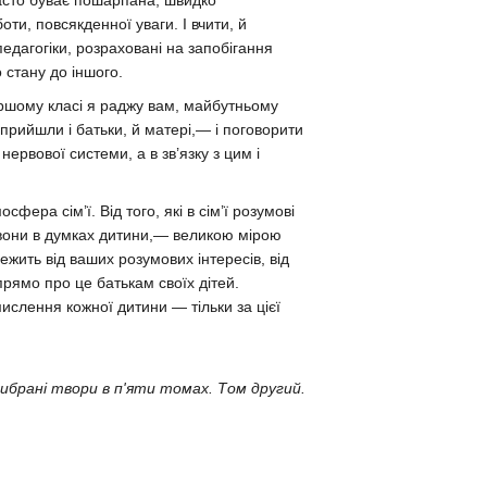
часто буває пошарпана, швидко
ти, повсякденної уваги. І вчити, й
едагогіки, розраховані на запобігання
 стану до іншого.
першому класі я раджу вам, майбутньому
прийшли і батьки, й матері,— і поговорити
ервової системи, а в зв’язку з цим і
ера сім’ї. Від того, які в сім’ї розумові
вони в думках дитини,— великою мірою
ежить від ваших розумових інтересів, від
 прямо про це батькам своїх дітей.
ислення кожної дитини — тільки за цієї
ибрані твори в п'яти томах. Том другий.