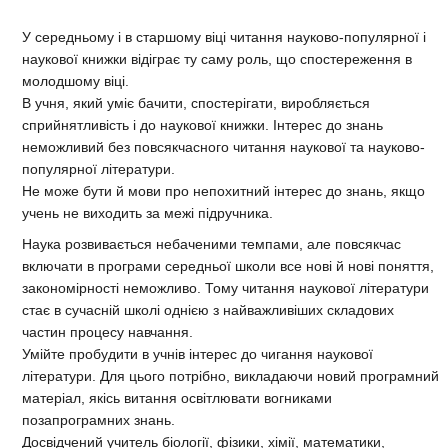
У середньому і в старшому віці читання науково-популярної і
наукової книжки відіграє ту саму роль, що спостереження в
молодшому віці.
В учня, який уміє бачити, спостерігати, виробляється
сприйнятливість і до наукової книжки. Інтерес до знань
неможливий без повсякчасного читання наукової та науково-
популярної літератури.
Не може бути й мови про непохитний інтерес до знань, якщо
учень не виходить за межі підручника.
Наука розвивається небаченими темпами, але повсякчас
включати в програми середньої школи все нові й нові поняття,
закономірності неможливо. Тому читання наукової літератури
стає в сучасній школі однією з найважливіших складових
частин процесу навчання.
Умійте пробудити в учнів інтерес до чигання наукової
літератури. Для цього потрібно, викладаючи новий програмний
матеріал, якісь витання освітлювати вогниками
позапрограмних знань.
Досвідчений учитель біології, фізики, хімії, математики,