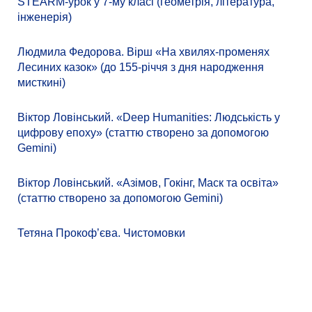
STEARM-урок у 7-му класі (геометрія, література,
інженерія)
Людмила Федорова. Вірш «На хвилях-променях
Лесиних казок» (до 155-річчя з дня народження
мисткині)
Віктор Ловінський. «Deep Humanities: Людськість у
цифрову епоху» (статтю створено за допомогою
Gemini)
Віктор Ловінський. «Азімов, Гокінг, Маск та освіта»
(статтю створено за допомогою Gemini)
Тетяна Прокоф’єва. Чистомовки