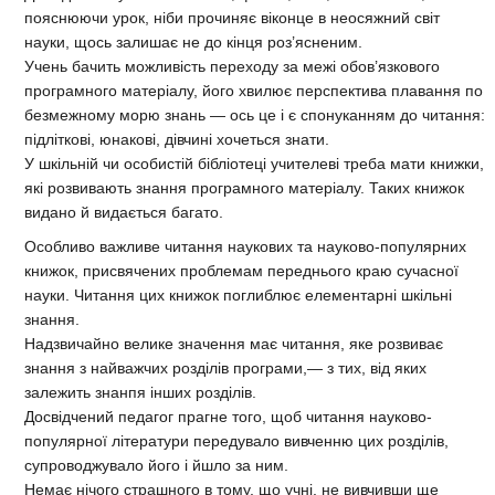
пояснюючи урок, ніби прочиняє віконце в неосяжний світ
науки, щось залишає не до кінця роз’ясненим.
Учень бачить можливість переходу за межі обов’язкового
програмного матеріалу, його хвилює перспектива плавання по
безмежному морю знань — ось це і є спонуканням до читання:
підліткові, юнакові, дівчині хочеться знати.
У шкільній чи особистій бібліотеці учителеві треба мати книжки,
які розвивають знання програмного матеріалу. Таких книжок
видано й видається багато.
Особливо важливе читання наукових та науково-популярних
книжок, присвячених проблемам переднього краю сучасної
науки. Читання цих книжок поглиблює елементарні шкільні
знання.
Надзвичайно велике значення має читання, яке розвиває
знання з найважчих розділів програми,— з тих, від яких
залежить знанпя інших розділів.
Досвідчений педагог прагне того, щоб читання науково-
популярної літератури передувало вивченню цих розділів,
супроводжувало його і йшло за ним.
Немає нічого страшного в тому, що учні, не вивчивши ще