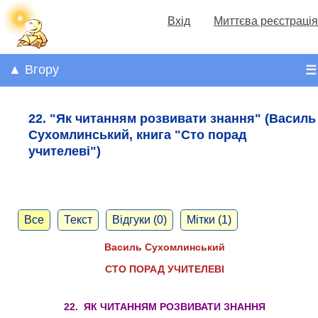
Вхід
Миттєва реєстрація
▲ Вгору
☰
22. "Як читанням розвивати знання" (Василь
Сухомлинський, книга "Сто порад
учителеві")
Все
Текст
Відгуки (0)
Мітки (1)
Василь Сухомлинський
СТО ПОРАД УЧИТЕЛЕВІ
22. ЯК ЧИТАННЯМ РОЗВИВАТИ ЗНАННЯ