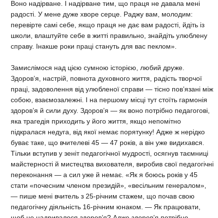
Воно надірване. І надірване тим, що праця не давала мені
радості. У мене дуже хворе серце. Раджу вам, молодим:
перевірте самі себе, якщо праця не дає вам радості, йдіть із
школи, влаштуйте себе в житті правильно, знайдіть улюблену
справу. Інакше роки праці стануть для вас пеклом».
Замислімося над цією сумною історією, любий друже.
Здоров’я, настрій, повнота духовного життя, радість творчої
праці, задоволення від улюбленої справи — тісно пов’язані між
собою, взаємозалежні. І на першому місці тут стоїть гармонія
здоров’я й сили духу. Здоров’я — як воно потрібно педагогові,
яка трагедія приходить у його життя, якщо непомітно
підкралася недуга, від якої немає порятунку! Адже ж нерідко
буває таке, що вчителеві 45 — 47 років, а він уже видихався.
Тільки вступив у зеніт педагогічної мудрості, осягнув таємниці
майстерності й мистецтва вихователя, виробив свої педагогічні
переконання — а сил уже й немає. «Як я боюсь років у 45
стати «почесним членом президій», «весільним генералом»,
— пише мені вчитель з 25-річним стажем, що почав свою
педагогічну діяльність 16-річним юнаком. — Як працювати,
щоб не надривалося здоров’я? Адже здоров’я потрібне