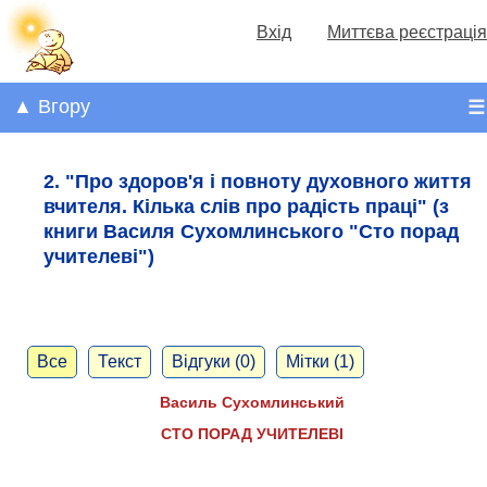
Вхід
Миттєва реєстрація
▲ Вгору
☰
2. "Про здоров'я і повноту духовного життя
вчителя. Кілька слів про радість праці" (з
книги Василя Сухомлинського "Сто порад
учителеві")
Все
Текст
Відгуки (0)
Мітки (1)
Василь Сухомлинський
СТО ПОРАД УЧИТЕЛЕВІ