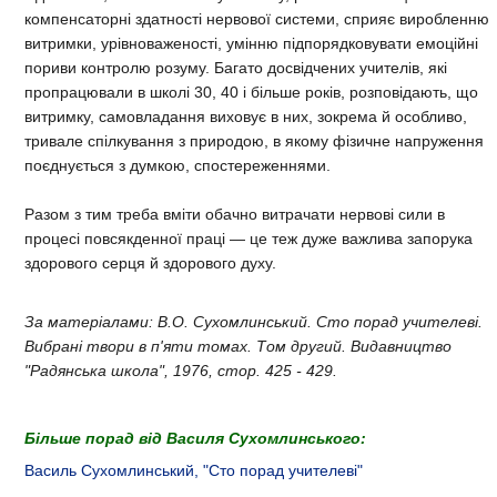
компенсаторні здатності нервової системи, сприяє виробленню
витримки, урівноваженості, умінню підпорядковувати емоційні
пориви контролю розуму. Багато досвідчених учителів, які
пропрацювали в школі 30, 40 і більше років, розповідають, що
витримку, самовладання виховує в них, зокрема й особливо,
тривале спілкування з природою, в якому фізичне напруження
поєднується з думкою, спостереженнями.
Разом з тим треба вміти обачно витрачати нервові сили в
процесі повсякденної праці — це теж дуже важлива запорука
здорового серця й здорового духу.
За матеріалами: В.О. Сухомлинський. Сто порад учителеві.
Вибрані твори в п'яти томах. Том другий. Видавництво
"Радянська школа", 1976, стор. 425 - 429.
Більше порад від Василя Сухомлинського:
Василь Сухомлинський, "Сто порад учителеві"