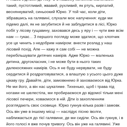
такий, пустотливий, жвавий, рухливий, як ртуть, кирпатий,
веснянкуватий, синьоокий Юрко. У той час, коли діти,
зібравшись на галявині, слухали моє напучення: куди ми
підемо далі, як не загубитися й не заблудитися в лісі, Юрко
побіг у лісову гущавину, заховався десь у яру і — чути вже всім
нам — гукає... З першого погляду може здатися, що хлопчик
усе це чинить з недобрим наміром: внести розлад у наш
лісовий похід. Але — кажу я сам собі — не можна
перебільшувати дитячих намірів. Адже Юрко — маленька
дитина, другокласник, і не може бути в нього таких
далекосяжних намірів. Ось я не буду нервувати, не буду
сердитися й роздратовуватися, а влаштую з усього цього дуже
цікаву гру. Давайте, діти, замовкнемо й заховаємося від Юрка.
Не ми його, а він нас шукатиме. Тихенько, щоб і трава під
ногами не шелестіла, ми пробираємося до відомої тільки мені
лісової печери, ховаємося в ній. Діти із захопленням
розглядають своє сховище. Юрко гукнув кілька разів і замовк.
Ось він уже в іншому місці — наслідує пісню іволги,
наближається до тієї галявини, де ми сиділи. Ось він гукнув, і в
його голосі я вже почув тривогу. Ось він уже на галявині. Уже