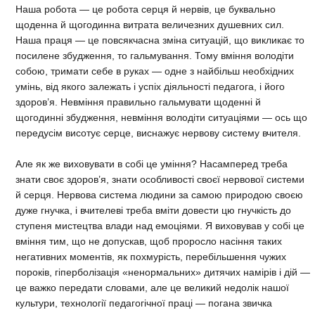
Наша робота — це робота серця й нервів, це буквально
щоденна й щогодинна витрата величезних душевних сил.
Наша праця — це повсякчасна зміна ситуацій, що викликає то
посилене збудження, то гальмування. Тому вміння володіти
собою, тримати себе в руках — одне з найбільш необхідних
умінь, від якого залежать і успіх діяльності педагога, і його
здоров’я. Невміння правильно гальмувати щоденні й
щогодинні збудження, невміння володіти ситуаціями — ось що
передусім висотує серце, виснажує нервову систему вчителя.
Але як же виховувати в собі це уміння? Насамперед треба
знати своє здоров’я, знати особливості своєї нервової системи
й серця. Нервова система людини за самою природою своєю
дуже гнучка, і вчителеві треба вміти довести цю гнучкість до
ступеня мистецтва влади над емоціями. Я виховував у собі це
вміння тим, що не допускав, щоб проросло насіння таких
негативних моментів, як похмурість, перебільшення чужих
пороків, гіперболізація «ненормальних» дитячих намірів і дій —
це важко передати словами, але це великий недолік нашої
культури, технології педагогічної праці — погана звичка