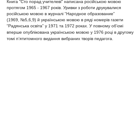
Книга "Сто порад учителеві"
написана російською мовою
протягом 1965 - 1967 років. Уривки з роботи друкувалися
російською мовою в журналі “Народное образование”
(1969, №5,6,9) й українською мовою в ряді номерів газети
“Радянська освіта” у 1971 та 1972 роках. У повному об’ємі
вперше опублікована українською мовою у
1976 році
в другому
томі п’ятитомного видання вибраних творів педагога.