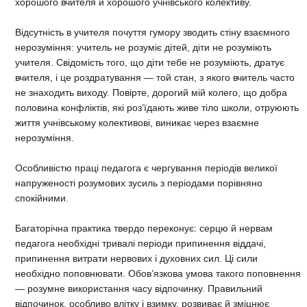
хорошого вчителя й хорошого учнівського колективу.
Відсутність в учителя почуття гумору зводить стіну взаємного
нерозуміння: учитель не розуміє дітей, діти не розуміють
учителя. Свідомість того, що діти тебе не розуміють, дратує
вчителя, і це роздратування — той стан, з якого вчитель часто
не знаходить виходу. Повірте, дорогий мій колего, що добра
половина конфліктів, які роз’їдають живе тіло школи, отруюють
життя учнівському колективові, виникає через взаємне
нерозуміння.
Особливістю праці педагога є чергування періодів великої
напруженості розумових зусиль з періодами порівняно
спокійними.
Багаторічна практика твердо переконує: серцю й нервам
педагога необхідні тривалі періоди припинення віддачі,
припинення витрати нервових і духовних сил. Ці сили
необхідно поповнювати. Обов’язкова умова такого поповнення
— розумне використання часу відпочинку. Правильний
відпочинок, особливо влітку і взимку, розвиває й зміцнює