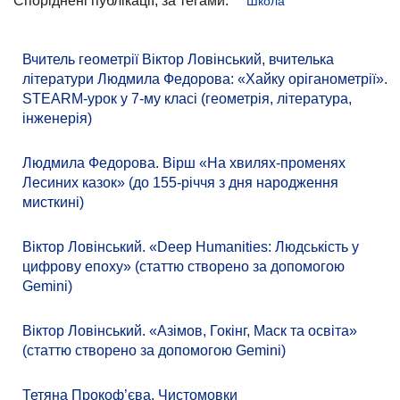
Споріднені публікації, за тегами:
Школа
Вчитель геометрії Віктор Ловінський, вчителька
літератури Людмила Федорова: «Хайку оріганометрії».
STEARM-урок у 7-му класі (геометрія, література,
інженерія)
Людмила Федорова. Вірш «На хвилях-променях
Лесиних казок» (до 155-річчя з дня народження
мисткині)
Віктор Ловінський. «Deep Humanities: Людськість у
цифрову епоху» (статтю створено за допомогою
Gemini)
Віктор Ловінський. «Азімов, Гокінг, Маск та освіта»
(статтю створено за допомогою Gemini)
Тетяна Прокоф’єва. Чистомовки