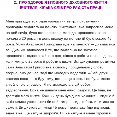
2. ПРО ЗДОРОВ'Я І ПОВНОТУ ДУХОВНОГО ЖИТТЯ
ВЧИТЕЛЯ. КІЛЬКА СЛІВ ПРО РАДІСТЬ ПРАЦІ
Мені пригадується один урочистий вечір, присвячений
проводам педагога на пенсію. Учителька, яка запросила мене
на цей вечір, була ще порівняно молода, працювати вона
почала з 20 років, і в день виходу на пенсію їй було всього 45
років. Чому Анастасія Григорівна йде на пенсію? — дивувалися
всі. Дивним здавалося й те, що вчителька не захотіла
працювати жодного зайвого дня; пішла з роботи точно в день,
коли минуло 25 років її роботи в школі. Всі здивування розвіяла
сама Анастасія Григорівна в своєму прощальному слові,
зверненому до нас, тоді ще молодих педагогів. «Любі друзі, —
сказала вона, — я йду тому, що праця в школі не була моєю
улюбленою справою. Я не знаходила в цій роботі
задоволення. Вона не давала мені ніякої радості. Це біда, це
трагедія мого життя. Кожний день був днем чекання: швидше б
закінчилися уроки, зник би цей гамір, швидше б залишитися на
самоті. Ви дивуєтеся: жінці 45 років, і вона вже йде від праці,
адже в неї ще квітуче здоров’я. Ні, не квітуче в мене здоров’я.