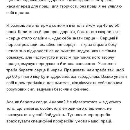
насамперед для праці, для творчості, без праці я не уявляю
собі щастя».
Я розмовляв з чотирма сотнями вчителів віком від 45 до 50
років. Коли мова йшла про здоров’я, багато хто скаржився:
«серце стало слабим», «дає себе знати серце». Серцеві й
нервові розлади, ослаблення серця — якраз із цього боку
непомітно підкрадається до вчителя недуга, яка не тільки
обмежує, але часто-густо й зовсім припиняє його творчу
працю, змушує передчасно йти «на спочинок». Учителеві
треба берегти серце й нерви. Працювати нам треба так, щоб
до 60-річного віку бути здоровим, життєрадісним. Важко уявити
собі щось трагічніше для вчителя, ніж відчувати себе повним
розумових сил, задумів і безсилим фізично.
Але як берегти серце й нерви? Не відвертатися ж від усього
того, що вимагає особистого емоційного ставлення, не
виховувати ж у собі байдужість. Тут насамперед треба
враховувати специфічні професійні умови нашої праці.