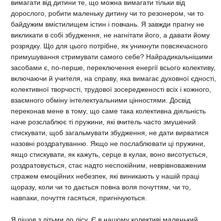
вимагати від дитини те, що можна вимагати тільки від
дорослого, робити маленьку дитину чи то резонером, чи то
байдужим вмістилищем істин і повчань. Я завжди прагну не
викликати в собі збудження, не нагнітати його, а давати йому
розрядку. Що для цього потрібне, як уникнути повсякчасного
примушування стримувати самого себе? Найрадикальнішими
засобами є, по-перше, переключення енергії всього колективу,
включаючи й учителя, на справу, яка вимагає духовної єдності,
колективної творчості, трудової зосередженості всіх і кожного,
взаємного обміну інтелектуальними цінностями. Досвід
переконав мене в тому, що саме така колективна діяльність
наче розслаблює ті пружини, які вчитель часто змушений
стискувати, щоб загальмувати збудження, не дати вирватися
назовні роздратуванню. Якщо не послаблювати ці пружини,
якщо стискувати, як кажуть, серце в кулак, воно висотується,
роздратовується, стає надто неспокійним, неврівноваженим
стражем емоційних небезпек, які виникають у нашій праці
щоразу, коли чи то дається повна воля почуттям, чи то,
навпаки, почуття гасяться, пригнічуються.
Я пішов з дітьми до лісу. Є в нашому колективі маленький