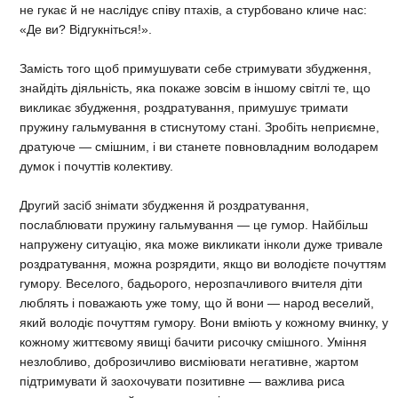
не гукає й не наслідує співу птахів, а стурбовано кличе нас:
«Де ви? Відгукніться!».
Замість того щоб примушувати себе стримувати збудження,
знайдіть діяльність, яка покаже зовсім в іншому світлі те, що
викликає збудження, роздратування, примушує тримати
пружину гальмування в стиснутому стані. Зробіть неприємне,
дратуюче — смішним, і ви станете повновладним володарем
думок і почуттів колективу.
Другий засіб знімати збудження й роздратування,
послаблювати пружину гальмування — це гумор. Найбільш
напружену ситуацію, яка може викликати інколи дуже тривале
роздратування, можна розрядити, якщо ви володієте почуттям
гумору. Веселого, бадьорого, нерозпачливого вчителя діти
люблять і поважають уже тому, що й вони — народ веселий,
який володіє почуттям гумору. Вони вміють у кожному вчинку, у
кожному життєвому явищі бачити рисочку смішного. Уміння
незлобливо, доброзичливо висміювати негативне, жартом
підтримувати й заохочувати позитивне — важлива риса