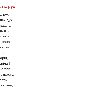
сть, рух
ь, рух,
твій дух
іддана,
палати.
иттяти,
а-пана.
й карає…
гарні
арні,
ніла !
ю тіла.
 страсть,
асть.
княгиня,
биня !…