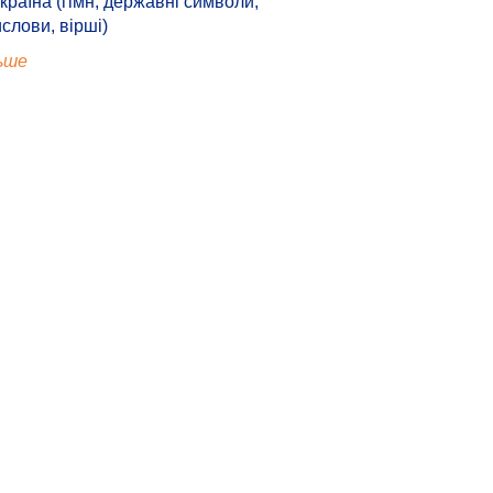
країна (гімн, державні символи,
ислови, вірші)
ьше