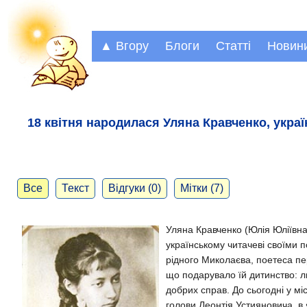
▲ Вгору
Блоги
Статті
Новин
18 квітня народилася Уляна Кравченко, украї
Все
Текст
Відгуки (0)
Мітки (7)
Уляна Кравченко (Юлія Юліївн
українському читачеві своїми 
рідного Миколаєва, поетеса пе
що подарувало їй дитинство: л
добрих справ. До сьогодні у міс
голови Леонтія Устияновича, в