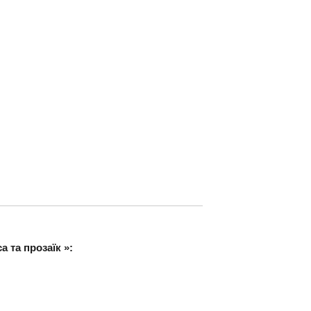
 та прозаїк »: