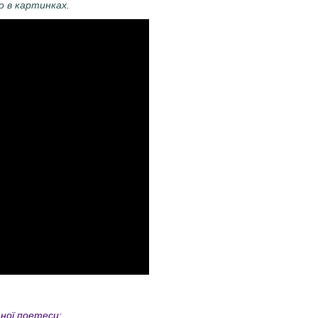
о в картинках.
ної поетеси: