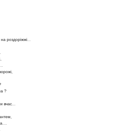
а роздоріжжі...
.
,
..
ворожі,
?
ма ?
 вчас...
антем,
....
.