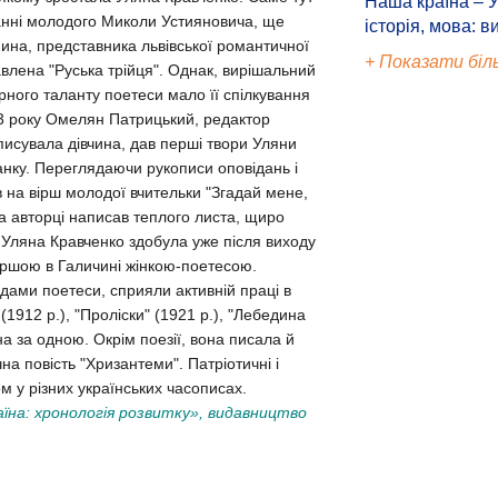
Наша країна – У
нанні молодого Миколи Устияновича, ще
історія, мова: в
ина, представника львівської романтичної
+ Показати біл
влена "Руська трійця". Однак, вирішальний
ного таланту поетеси мало її спілкування
3 року Омелян Патрицький, редактор
писувала дівчина, дав перші твори Уляни
анку. Переглядаючи рукописи оповідань і
в на вірш молодої вчительки "Згадай мене,
 а авторці написав теплого листа, щиро
в Уляна Кравченко здобула уже після виходу
 першою в Галичині жінкою-поетесою.
дами поетеси, сприяли активній праці в
 (1912 р.), "Проліски" (1921 р.), "Лебедина
на за одною. Окрім поезії, вона писала й
на повість "Хризантеми". Патріотичні і
м у різних українських часописах.
їна: хронологія розвитку», видавництво