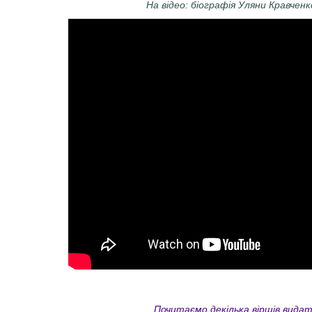
На відео: біографія Уляни Кравченк
Почитаємо декілька віршів видат