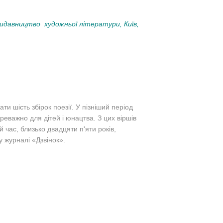
идавництво художньої літератури, Київ,
и шість збірок поезії. У пізніший період
реважно для дітей і юнацтва. З цих віршів
ий час, близько двадцяти п'яти років,
у журналі «Дзвінок».