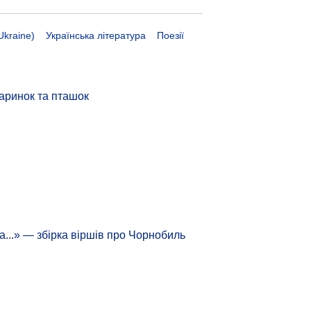
Ukraine)
Українська література
Поезії
аринок та пташок
а...» — збірка віршів про Чорнобиль