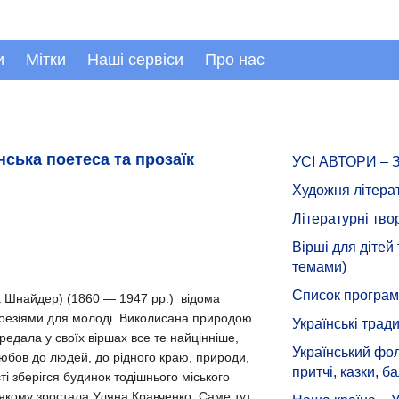
и
Мітки
Наші сервіси
Про нас
нська поетеса та прозаїк
УСІ АВТОРИ –
Художня літера
Літературні тво
Вірші для дітей
темами)
Список програмн
а Шнайдер) (1860 — 1947 рр.) відома
поезіями для молоді. Виколисана природою
Українські тради
редала у своїх віршах все те найцінніше,
Український фол
юбов до людей, до рідного краю, природи,
притчі, казки, ба
ті зберігся будинок тодішнього міського
 якому зростала Уляна Кравченко. Саме тут