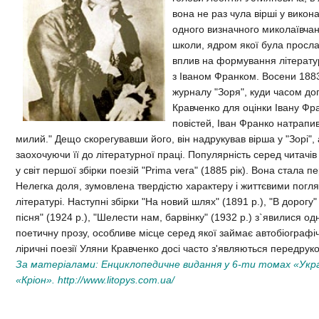
вона не раз чула вірші у вико
одного визначного миколаївчан
школи, ядром якої була просла
вплив на формування літератур
з Іваном Франком. Восени 188
журналу "Зоря", куди часом до
Кравченко для оцінки Івану Фр
повістей, Іван Франко натрапи
милий." Дещо скорегувавши його, він надрукував вірша у "Зорі",
заохочуючи її до літературної праці. Популярність серед читачі
у світ першої збірки поезій "Prima vera" (1885 рік). Вона стала
Нелегка доля, зумовлена твердістю характеру і життєвими погля
літературі. Наступні збірки "На новий шлях" (1891 р.), "В дорогу"
пісня" (1924 р.), "Шелести нам, барвінку" (1932 р.) з`явилися од
поетичну прозу, особливе місце серед якої займає автобіографіч
ліричні поезії Уляни Кравченко досі часто з'являються передруко
За матеріалами: Енциклопедичне видання у 6-ти томах «Укра
«Кріон».
http://www.litopys.com.ua/