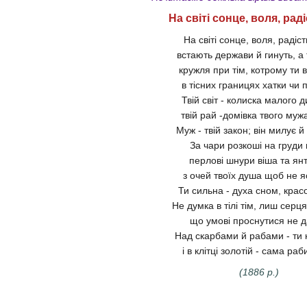
На світі сонце, воля, раді
На світі сонце, воля, радіст
встають держави й гинуть, а 
кружля при тім, котрому ти в
в тісних границях хатки чи 
Твій світ - колиска малого д
твій рай -домівка твого муж
Муж - твій закон; він милує 
За чари розкоші на груди 
перлові шнури віша та янт
з очей твоїх душа щоб не яс
Ти сильна - духа сном, красо
Не думка в тілі тім, лиш серця
що умові проснутися не д
Над скарбами й рабами - ти 
і в клітці золотій - сама ра
(1886 р.)