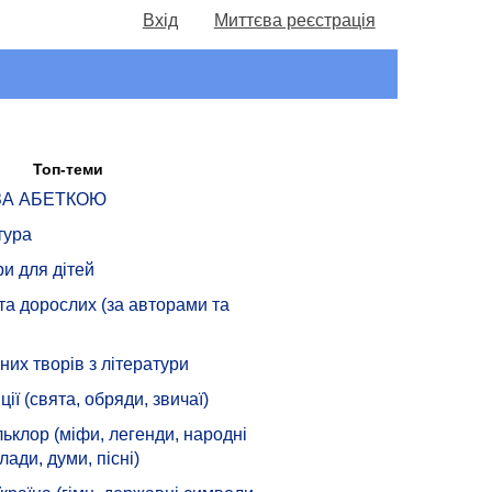
Вхід
Миттєва реєстрація
Топ-теми
 ЗА АБЕТКОЮ
тура
ри для дітей
 та дорослих (за авторами та
их творів з літератури
ції (свята, обряди, звичаї)
ьклор (міфи, легенди, народні
лади, думи, пісні)