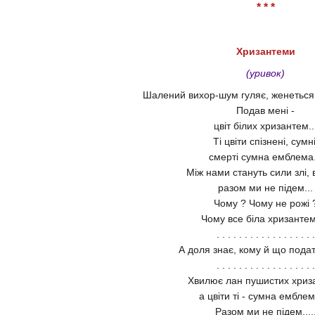
* * *
Хризантеми
(уривок)
Шалений вихор-шум гуляє, женеться н
Подав мені -
цвіт білих хризантем..
Ті цвіти спізнені, сумні
смерті сумна емблема.
Між нами стануть сили злі, 
разом ми не підем...
Чому ? Чому не рожі 
Чому все біла хризанте
. . . . . . . . . . . . . . . . . .
А доля знає, кому й що подати
. . . . . . . . . . . . . . . . . .
Хвилює лан пушистих хриз
а цвіти ті - сумна емблема
Разом ми не підем....