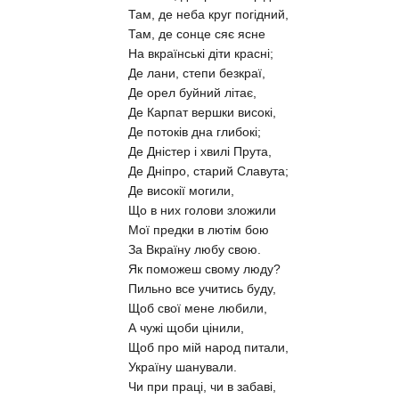
Там, де неба круг погідний,
Там, де сонце сяє ясне
На вкраїнські діти красні;
Де лани, степи безкраї,
Де орел буйний літає,
Де Карпат вершки високі,
Де потоків дна глибокі;
Де Дністер і хвилі Прута,
Де Дніпро, старий Славута;
Де високії могили,
Що в них голови зложили
Мої предки в лютім бою
За Вкраїну любу свою.
Як поможеш свому люду?
Пильно все учитись буду,
Щоб свої мене любили,
А чужі щоби цінили,
Щоб про мій народ питали,
Україну шанували.
Чи при праці, чи в забаві,