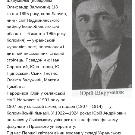
Шкрумеляк
(псевдонім
Олександр Залужний) (18
квітня 1895 року, село Ланчин,
нині - смт Надвірнянського
району Івано-Франківської
області — 6 жовтня 1965 року,
Коломия) — український
журналіст, поет, перекладач і
дитячий письменник, січовий
стрілець. Псевдоніми: Іван
Сорокатий, Юра Ігорків, Ю.
Підгірський, Смик, Гнотик,
Олекса Залужний, Максим
Цимбала.
Народився Юрій у селянській
сім’ї. Навчався з 1901 року по
1907 рік у сільській школі, а надалі (1907—1914) — у
Коломийській гімназії. У 1922—1924 роках Юрій Андрійович
навчався у Львівському університеті і на філософському
факультеті Празького університету.
Під час Першої світової війни воював у складі Українських