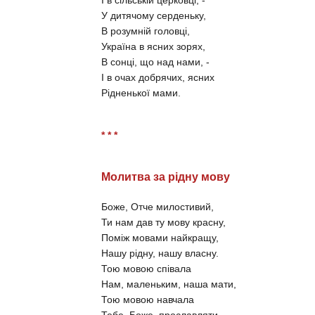
У дитячому серденьку,
В розумній головці,
Україна в ясних зорях,
В сонці, що над нами, -
І в очах добрячих, ясних
Рідненької мами.
* * *
Молитва за рідну мову
Боже, Отче милостивий,
Ти нам дав ту мову красну,
Поміж мовами найкращу,
Нашу рідну, нашу власну.
Тою мовою співала
Нам, маленьким, наша мати,
Тою мовою навчала
Тебе, Боже, прославляти.