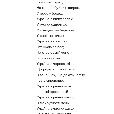
І високих горах,
На степах буйних, широких
У гаях, у борах.
Україна в білих селах,
У густих садочках,
У хрещатому барвінку,
У синіх квіточках.
Україна на яворах
Пташкою співає;
На стрілецькії могили
Голову схиляє.
Україна в чорноземі,
Що родить пшеницю, -
В глибинах, що дають нафту
І сіль-сировицю.
Україна в рідній мові
І в пісні прекрасній, -
Україна в рідній школі,
В майбутності ясній.
Україна в чистих хатах,
І в сільській церковці, -