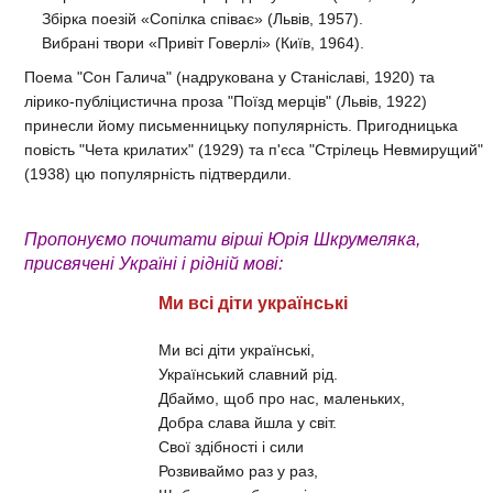
Збірка поезій «Сопілка співає» (Львів, 1957).
Вибрані твори «Привіт Говерлі» (Київ, 1964).
Поема "Сон Галича" (надрукована у Станіславі, 1920) та
лірико-публіцистична проза "Поїзд мерців" (Львів, 1922)
принесли йому письменницьку популярність. Пригодницька
повість "Чета крилатих" (1929) та п'єса "Стрілець Невмирущий"
(1938) цю популярність підтвердили.
Пропонуємо почитати вірші Юрія Шкрумеляка,
присвячені Україні і рідній мові:
Ми всі діти українські
Ми всі діти українські,
Український славний рід.
Дбаймо, щоб про нас, маленьких,
Добра слава йшла у світ.
Свої здібності і сили
Розвиваймо раз у раз,