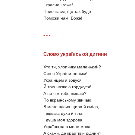
І красне і гоже!
Присягаєм, що так буде
Поможи нам, Боже!
* * *
Слово української дитини
Хто ти, хлопчику маленький?
Син я України-неньки!
Українцем я зовуся
Й тою назвою горджуся!
А по чім тебе пізнаю?
По вкраїнському звичаю,
В мене вдача щира й сміла,
І відвага духа й тіла,
І душа моя здорова,
Українська в мене мова.
А скажи, де край твій рідний?