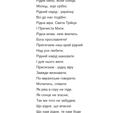
Рідне небо, ясне сонце,
Місяць, зорі срібні,
Рідний нарід - українці
Всі до нас подібні.
Рідна віра: Свята Трійця
І Пречиста Мати.
Рідна мова: нею вчились
Бога прославляти!
Присягаем наш край рідний
Над усе любити,
Рідний нарід шанувати
І для нього жити.
Присягаєм - рідну віру
Завжди визнавати,
По-вкраїнськи говорити,
Молитись, співати.
Як ріка в гору не піде,
Як сонце не згасне,
Так ми того не забудем,
Що рідне, що власне.
Що нам рідне, те нам буде