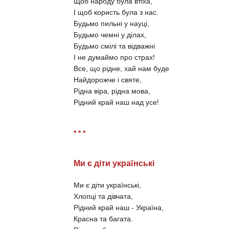
Щоб народу була втіха,
І щоб користь була з нас.
Будьмо пильні у науці,
Будьмо чемні у ділах,
Будьмо смілі та відважні
І не думаймо про страх!
Все, що рідне, хай нам буде
Найдорожче і святе,
Рідна віра, рідна мова,
Рідний край наш над усе!
* * *
Ми є діти українські
Ми є діти українські,
Хлопці та дівчата,
Рідний край наш - Україна,
Красна та багата.