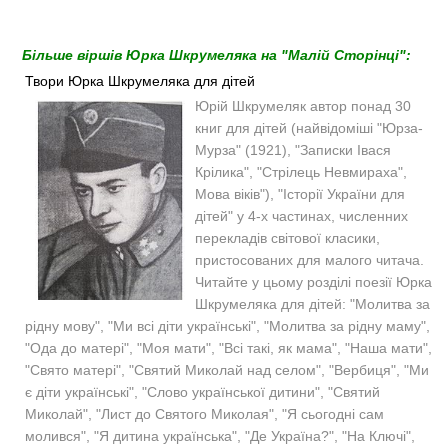
Більше віршів Юрка Шкрумеляка на "Малій Сторінці":
Твори Юрка Шкрумеляка для дітей
Юрій Шкрумеляк автор понад 30
книг для дітей (найвідоміші "Юрза-
Мурза" (1921), "Записки Івася
Крілика", "Стрілець Невмираха",
Мова віків"), "Історії України для
дітей" у 4-х частинах, численних
перекладів світової класики,
пристосованих для малого читача.
Читайте у цьому розділі поезії Юрка
Шкрумеляка для дітей: "Молитва за
рідну мову", "Ми всі діти українські", "Молитва за рідну маму",
"Ода до матері", "Моя мати", "Всі такі, як мама", "Наша мати",
"Свято матері", "Святий Миколай над селом", "Вербиця", "Ми
є діти українські", "Слово української дитини", "Святий
Миколай", "Лист до Святого Миколая", "Я сьогодні сам
молився", "Я дитина українська", "Де Україна?", "На Ключі",