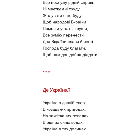
Все послужу рідній справі.
Ні маєтку ані труду
Жалувати я не буду,
Щоб народові Вкраїни
Помогти устать з руїни, -
Все зумію перенести
Для Вкраїни слави й честі.
Господа буду благати,
Щоб нам дав добра діждати!
* * *
Де Україна?
Україна в давній славі,
В козацьких пригодах,
На заквітчаних левадах,
В рідних синіх водах.
Україна в тих долинах