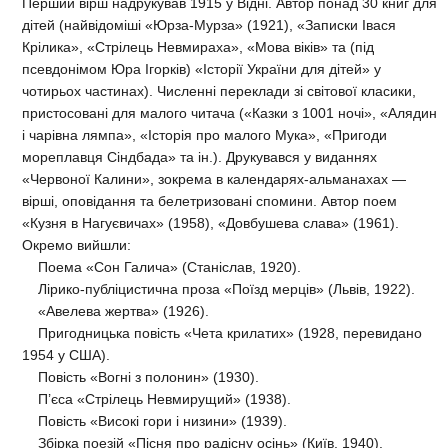
Перший вірш надрукував 1915 у Відні. Автор понад 30 книг для
дітей (найвідоміші «Юрза-Мурза» (1921), «Записки Івася
Крілика», «Стрілець Невмираха», «Мова віків» та (під
псевдонімом Юра Ігорків) «Історії України для дітей» у
чотирьох частинах). Численні переклади зі світової класики,
пристосовані для малого читача («Казки з 1001 ночі», «Алядин
і чарівна лямпа», «Історія про малого Мука», «Пригоди
мореплавця Сіндбада» та ін.). Друкувався у виданнях
«Червоної Калини», зокрема в календарях-альманахах —
вірші, оповідання та белетризовані спомини. Автор поем
«Кузня в Нагуєвичах» (1958), «Довбушева слава» (1961).
Окремо вийшли:
Поема «Сон Галича» (Станіслав, 1920).
Лірико-публіцистична проза «Поїзд мерців» (Львів, 1922).
«Авелева жертва» (1926).
Пригодницька повість «Чета крилатих» (1928, перевидано
1954 у США).
Повість «Вогні з полонин» (1930).
П’єса «Стрілець Невмирущий» (1938).
Повість «Високі гори і низини» (1939).
Збірка поезій «Пісня про радісну осінь» (Київ, 1940).