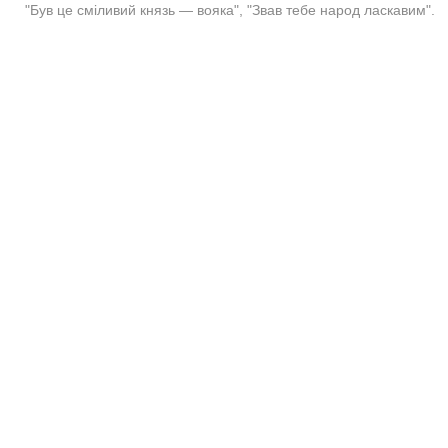
"Був це сміливий князь — вояка", "Звав тебе народ ласкавим".