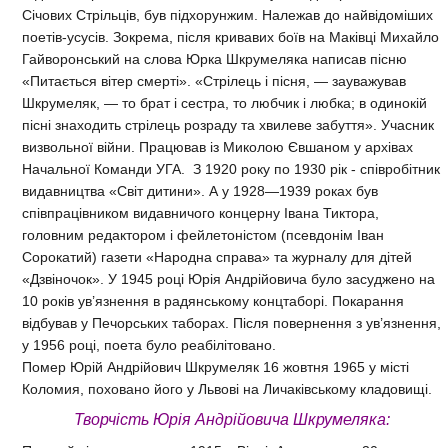
Січових Стрільців, був підхорунжим. Належав до найвідоміших
поетів-усусів. Зокрема, після кривавих боїв на Маківці Михайло
Гайворонський на слова Юрка Шкрумеляка написав пісню
«Питається вітер смерті». «Стрілець і пісня, — зауважував
Шкрумеляк, — то брат і сестра, то любчик і любка; в одинокій
пісні знаходить стрілець розраду та хвилеве забуття». Учасник
визвольної війни. Працював із Миколою Євшаном у архівах
Начальної Команди УГА. З 1920 року по 1930 рік - співробітник
видавництва «Світ дитини». А у 1928—1939 роках був
співпрацівником видавничого концерну Івана Тиктора,
головним редактором і фейлетоністом (псевдонім Іван
Сорокатий) газети «Народна справа» та журналу для дітей
«Дзвіночок». У 1945 році Юрія Андрійовича було засуджено на
10 років ув’язнення в радянському концтаборі. Покарання
відбував у Печорських таборах. Після повернення з ув’язнення,
у 1956 році, поета було реабілітовано.
Помер Юрій Андрійович Шкрумеляк 16 жовтня 1965 у місті
Коломия, поховано його у Львові на Личаківському кладовищі.
Творчість Юрія Андрійовича Шкрумеляка: