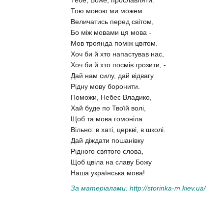
Тою мовою ми можем
Величатись перед світом,
Бо між мовами ця мова -
Мов троянда поміж цвітом.
Хоч би й хто напастував нас,
Хоч би й хто посмів грозити, -
Дай нам силу, дай відвагу
Рідну мову боронити.
Поможи, Небес Владико,
Хай буде по Твоїй волі,
Щоб та мова гомоніла
Вільно: в хаті, церкві, в школі.
Дай діждати пошанівку
Рідного святого слова,
Щоб цвіла на славу Божу
Наша українська мова!
За матеріалами:
http://storinka-m.kiev.ua/