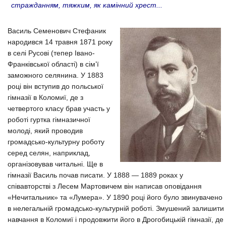
стражданням, тяжким, як камінний хрест...
Василь Семенович Стефаник
народився 14 травня 1871 року
в селі Русові (тепер Івано-
Франківської області) в сім’ї
заможного селянина. У 1883
році він вступив до польської
гімназії в Коломиї, де з
четвертого класу брав участь у
роботі гуртка гімназичної
молоді, який проводив
громадсько-культурну роботу
серед селян, наприклад,
організовував читальні. Ще в
гімназії Василь почав писати. У 1888 — 1889 pоках у
співавторстві з Лесем Мартовичем він написав оповідання
«Нечитальник» та «Лумера». У 1890 році його було звинувачено
в нелегальній громадсько-культурній роботі. Змушений залишити
навчання в Коломиї і продовжити його в Дрогобицькій гімназії, де