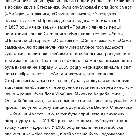
письменник знищив рукопис. Кілька поезій у прозі, що лишилися
в архівах друзів Стефаника, були опубліковані після його смерті
(«Амбіції», «Чарівник», «Ользі присвячую», «У воздухах
плавають ліси», «Шродиик до бога ридав», «Вночі» та ін.).
У 1897 році у чернівецькій газеті «Праця» з’явились перші
реалістичні новели Стефаника: «Виводили з села», «Лист»,
«Побожна» «В корчмі», «Стратився», «Синя книжечка», «Сама-
саміська», які привернули увагу літературної громадськості
художньою новизною, глибоким та оригінальним трактуванням
тем з життя села. Проте нова оригінальна манера письменника
була визнана не відразу. У 1899 році у Чернівцях вийшла в світ
перша збірка новел — «Синя книжечка», яка принесла
Стефаникові загальне визнання, була зустрінута захопленими
відгуками найбільших літературних авторитетів, серед яких, крім
Івана Франка, були Леся Українка, Михайло Коцюбинський,
Ольга Кобилянська, і стала помітною віхою в розвитку української
прози. Наступного року вийшла друга збірка Василя Стефаника
— «Камінний хрест», яку також було сприйнято як визначну
літературну подію. У 1904 pоці письменник опублікував третю
збірку новел «Дорога». У 1905 році вийшла четверта збірка
письменника «Моє слово», в якій уперше була надрукована