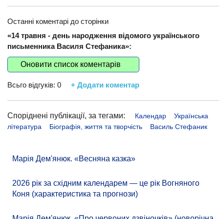
Останні коментарі до сторінки
«14 травня - день народження відомого українського
письменника Василя Стефаника»:
Оновити список коментарів
Всьго відгуків:
0
+ Додати коментар
Споріднені публікації, за тегами:
Календар
Українська
література
Біографія, життя та творчість
Василь Стефаник
Марія Дем'янюк. «Весняна казка»
2026 рік за східним календарем — це рік Вогняного
Коня (характеристика та прогнози)
Марія Дем'янюк. «Про червоних дзвіночків» (новорічна