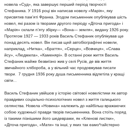
новела «Суд», яка завершує перший період творчості
Стефаника. У 1916 році він написав новелу «Марія», яку
присвятив пам’яті Франка. Згодом письменник опублікував шість
новел, які разом із творами другого періоду «Діточа пригода» і
«Марія» склали п’яту збірку— «Вона— земля», видану 1926 року.
Протягом 1927 — 1933 pоків Василь Стефаник опублікував ще
понад десять новел. Він писав щей автобіографічні новели,
наприклад, «Нитка», «Браття», «Серце», «Вовчиця», «Слава
йсу», «Людмила», «Каменярі». В останні роки життя Василь
Стефаник майже безвиїзно жив у селі Русів, де вів життя
звичайного хлібороба, а у вільний час продовжував писати
твори. 7 грудня 1936 року душа письменника відлетіла у кращі
світи...
Василь Стефаник увійшов у історію світової новелістики як автор
правдивих соціально-психологічних новел з життя галицького
селянства. Новела «Новина» належить до найбільш вражаючих
собою художньої правди творів письменника. Вона стоїть поряд
із такими пізнішими його шедеврами, як «Кленові листки»,
«Діточа пригода», «Мати» та інші, у яких так еамо*гайстерно