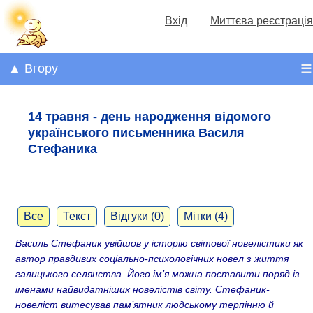
Вхід
Миттєва реєстрація
▲ Вгору
☰
14 травня - день народження відомого
українського письменника Василя
Стефаника
Все
Текст
Відгуки (0)
Мітки (4)
Василь Стефаник увійшов у історію світової новелістики як
автор правдивих соціально-психологічних новел з життя
галицького селянства. Його ім’я можна поставити поряд із
іменами найвидатніших новелістів світу. Стефаник-
новеліст витесував пам’ятник людському терпінню й