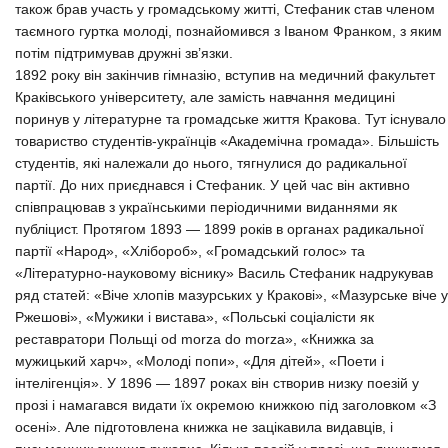
також брав участь у громадському житті, Стефаник став членом
таємного гуртка молоді, познайомився з Іваном Франком, з яким
потім підтримував дружні зв’язки.
1892 року він закінчив гімназію, вступив на медичний факультет
Краківського університету, але замість навчання медицині
поринув у літературне та громадське життя Кракова. Тут існувало
товариство студентів-українців «Академічна громада». Більшість
студентів, які належали до нього, тягнулися до радикальної
партії. До них приєднався і Стефаник. У цей час він активно
співпрацював з українськими періодичними виданнями як
публіцист. Протягом 1893 — 1899 років в органах радикальної
партії «Народ», «Хлібороб», «Громадський голос» та
«Літературно-науковому віснику» Василь Стефаник надрукував
ряд статей: «Віче хлопів мазурських у Кракові», «Мазурське віче у
Ржешові», «Мужики і вистава», «Польські соціалісти як
реставратори Польщі od morza do morza», «Книжка за
мужицький харч», «Молоді попи», «Для дітей», «Поети і
інтелігенція». У 1896 — 1897 pоках він створив низку поезій у
прозі і намагався видати їх окремою книжкою під заголовком «З
осені». Але підготовлена книжка не зацікавила видавців, і