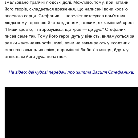
змальовано трагічні людські долі. Можливо, тому, при читанні
його творів, складається враження, що написані вони кров’ю
власного серця. Стефаник — новеліст витесував пам’ятник
людському терпінню й стражданням, тяжким, як камінний хрест.
"Пиши кров’ю, і ти зрозумієш, що кров — це дух." Стефаник
писав саме так. Тому його герої ідуть у вічність, виламуються за
рамки «вже-наявності»; живі, вони не завмирають у «соляних
стовпах завмерлих слів»; опромінені Любов’ю митця, йдуть у
вічність «з його духа печаттю».
На відео: дві чудові передачі про життя Василя Стефаника: