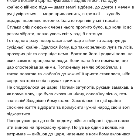
Любив поганий цар на чужі землі задивлятися. На одну
країною війною піде — шмат землі відбере, до другої з мечем в
руці увірветься — море привласнить, в третьої — худобу
вкраде, пшеницю потопче. Багато горя він у світі накоїв.
Стільки сліз людських через нього пролито було, що коли їх всі
разом зібрати, певно увесь світ у воді б потонув.
І от одного разу повертався злий цар з війни та завернув до
сусідньої країни. Здалося йому, що таких зелених лугів та лісів,
прозорих рік та озер ніде нема. Вразили його і родючі поля, на
яких завзято працювали люди. Вони наче й не помічали, що
цар спостерігав за ними. Потихеньку землю обробляли, з
такою повагою та любов’ю до кожної її крихти ставилися, ніби
серця матерів своїх в руках тримали.
Не сподобалося це царю. Ногами затупотів, руками замахав, а
як почув мову, що була схожа на ніжну, солов’їну пісню, геть
знавіснів! Заздрісно йому стало. Захотілося і в цієї країни
спокійне життя відібрати та примусити чужий народ своїй волі
підкорятися.
Повернувся цар до себе додому, військо зібрав і віддав наказ
йти війною на прекрасну країну. Почув це один з вояків, не
витримав — вийшов до царя, низенько в ноги йому вклонився