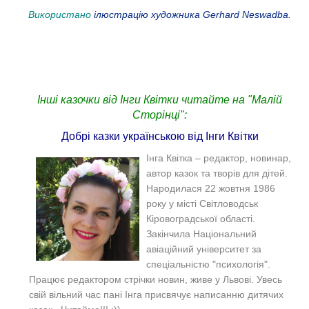
Використано
ілюстрацію художника Gerhard Neswadba.​
Інші казочки від Інги Квітки читайте на "Малій
Сторінці":
Добрі казки українською від Інги Квітки
Інга Квітка – редактор, новинар,
автор казок та творів для дітей.
Народилася 22 жовтня 1986
року у місті Світловодськ
Кіровоградської області.
Закінчила Національний
авіаційний університет за
спеціальністю "психологія".
Працює редактором стрічки новин, живе у Львові. Увесь
свій вільний час пані Інга присвячує написанню дитячих