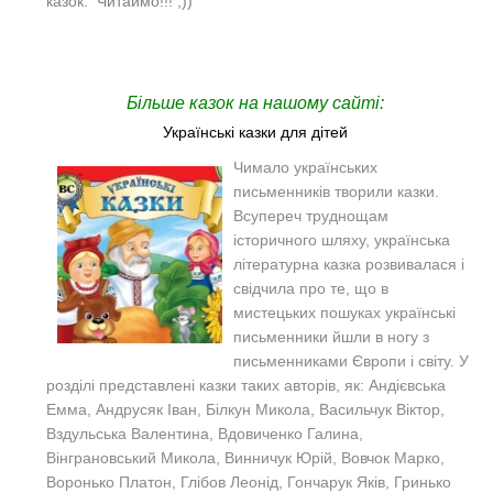
казок. Читаймо!!! ;))
Більше казок на нашому сайті:
Українські казки для дітей
Чимало українських
письменників творили казки.
Всупереч труднощам
історичного шляху, українська
літературна казка розвивалася і
свідчила про те, що в
мистецьких пошуках українські
письменники йшли в ногу з
письменниками Європи і світу. У
розділі представлені казки таких авторів, як: Андієвська
Емма, Андрусяк Іван, Білкун Микола, Васильчук Віктор,
Вздульська Валентина, Вдовиченко Галина,
Вінграновський Микола, Винничук Юрій, Вовчок Марко,
Воронько Платон, Глібов Леонід, Гончарук Яків, Гринько