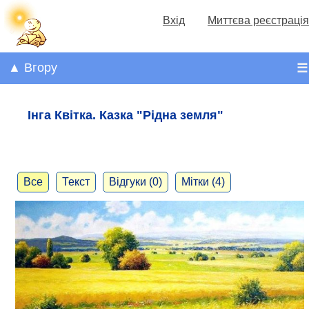
Вхід
Миттєва реєстрація
▲ Вгору
☰
Інга Квітка. Казка "Рідна земля"
Все
Текст
Відгуки (0)
Мітки (4)