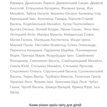
Варвара, Денисенко Лариса, Дерманський Сашко, Дімаров
Анатолій, Єгорушкіна Катерина, Жиленко Ірина, Жук
Михайло, Забіла Наталя, Іваненко Оксана, Калинець Ігор,
Керницький Іван, Коломієць Тамара, Королів-Старий
Василь, Коцюбинський Михайло, Куліш Пантелеймон,
Кротюк Оксана, Лепкий Богдан, Лірник Сашко, Липа Іван,
Лотоцький Антін, Магера Микола, Майданська Софія,
Малик Галина, Малицька Костянтина, Мацко Ірина,
Мирний Панас, Нестайко Всеволод, Олесь Олександр,
Перелісна Катерина, Підгірянка Марійка, Пономаренко
Марія, Пригара Марія, Роздобудько Ірен, Самійленко
Володимир, Симоненко Василь, Слабошпицький Михайло,
Смаль Юлія, Стельмах Михайло, Стельмах Ярослав,
Стороженко Олекса, Струтинський Василь, Сухомлинський
Василь, Терен Віктор, Трублаїні Микола, Тютюнник Григір,
Українка Леся, Франко Іван, Храплива-Щур Леся, Чубач
Ганна, Чухліб Василь, Шевчук Валерій, Ярмиш Юрій, Інга
Квітка.
Казки різних країн світу для дітей