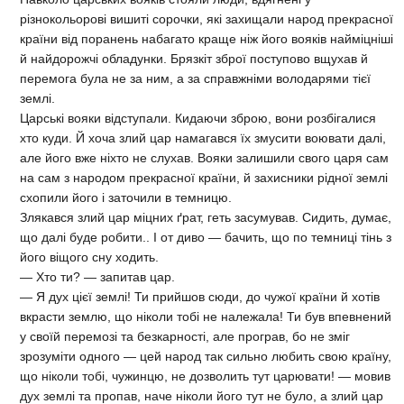
різнокольорові вишиті сорочки, які захищали народ прекрасної
країни від поранень набагато краще ніж його вояків найміцніші
й найдорожчі обладунки. Брязкіт зброї поступово вщухав й
перемога була не за ним, а за справжніми володарями тієї
землі.
Царські вояки відступали. Кидаючи зброю, вони розбігалися
хто куди. Й хоча злий цар намагався їх змусити воювати далі,
але його вже ніхто не слухав. Вояки залишили свого царя сам
на сам з народом прекрасної країни, й захисники рідної землі
схопили його і заточили в темницю.
Злякався злий цар міцних ґрат, геть засумував. Сидить, думає,
що далі буде робити.. І от диво — бачить, що по темниці тінь з
його віщого сну ходить.
— Хто ти? — запитав цар.
— Я дух цієї землі! Ти прийшов сюди, до чужої країни й хотів
вкрасти землю, що ніколи тобі не належала! Ти був впевнений
у своїй перемозі та безкарності, але програв, бо не зміг
зрозуміти одного — цей народ так сильно любить свою країну,
що ніколи тобі, чужинцю, не дозволить тут царювати! — мовив
дух землі та пропав, наче ніколи його тут не було, а злий цар