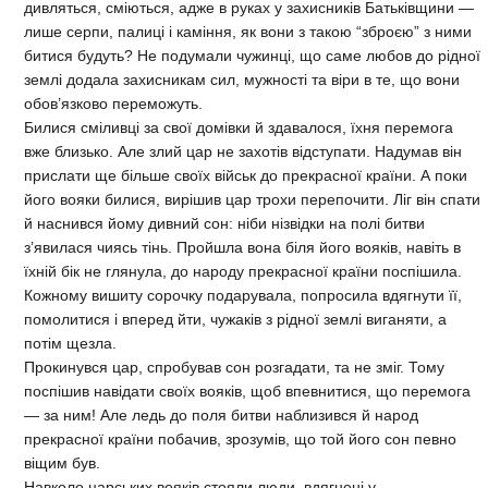
дивляться, сміються, адже в руках у захисників Батьківщини —
лише серпи, палиці і каміння, як вони з такою “зброєю” з ними
битися будуть? Не подумали чужинці, що саме любов до рідної
землі додала захисникам сил, мужності та віри в те, що вони
обов’язково переможуть.
Билися сміливці за свої домівки й здавалося, їхня перемога
вже близько. Але злий цар не захотів відступати. Надумав він
прислати ще більше своїх військ до прекрасної країни. А поки
його вояки билися, вирішив цар трохи перепочити. Ліг він спати
й наснився йому дивний сон: ніби нізвідки на полі битви
з’явилася чиясь тінь. Пройшла вона біля його вояків, навіть в
їхній бік не глянула, до народу прекрасної країни поспішила.
Кожному вишиту сорочку подарувала, попросила вдягнути її,
помолитися і вперед йти, чужаків з рідної землі виганяти, а
потім щезла.
Прокинувся цар, спробував сон розгадати, та не зміг. Тому
поспішив навідати своїх вояків, щоб впевнитися, що перемога
— за ним! Але ледь до поля битви наблизився й народ
прекрасної країни побачив, зрозумів, що той його сон певно
віщим був.
Навколо царських вояків стояли люди, вдягнені у