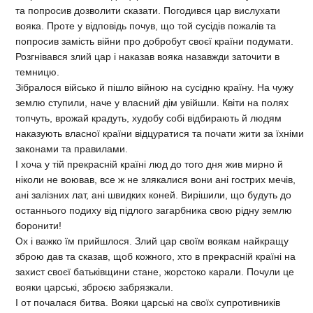
та попросив дозволити сказати. Погодився цар вислухати
вояка. Проте у відповідь почув, що той сусідів пожалів та
попросив замість війни про добробут своєї країни подумати.
Розгнівався злий цар і наказав вояка назавжди заточити в
темницю.
Зібралося військо й пішло війною на сусідню країну. На чужу
землю ступили, наче у власний дім увійшли. Квіти на полях
топчуть, врожай крадуть, худобу собі відбирають й людям
наказують власної країни відцуратися та почати жити за їхніми
законами та правилами.
І хоча у тій прекрасній країні люд до того дня жив мирно й
ніколи не воював, все ж не злякалися вони ані гострих мечів,
ані залізних лат, ані швидких коней. Вирішили, що будуть до
останнього подиху від підлого загарбника свою рідну землю
боронити!
Ох і важко їм прийшлося. Злий цар своїм воякам найкращу
зброю дав та сказав, щоб кожного, хто в прекрасній країні на
захист своєї батьківщини стане, жорстоко карали. Почули це
вояки царські, зброєю забрязкали.
І от почалася битва. Вояки царські на своїх супротивників