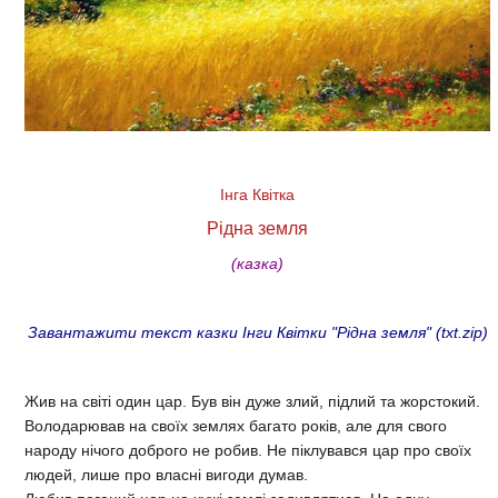
Інга Квітка
Рідна земля
(казка)
Завантажити текст казки Інги Квітки "Рідна земля" (txt.zip)
Жив на світі один цар. Був він дуже злий, підлий та жорстокий.
Володарював на своїх землях багато років, але для свого
народу нічого доброго не робив. Не піклувався цар про своїх
людей, лише про власні вигоди думав.