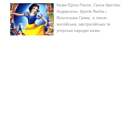
Казки Еріха Распе, Ганса Крістіан
Андерсена, братів Якоба і
Вільгельма Грімм, а також -
англійська, австралійська та
угорська народні казки.