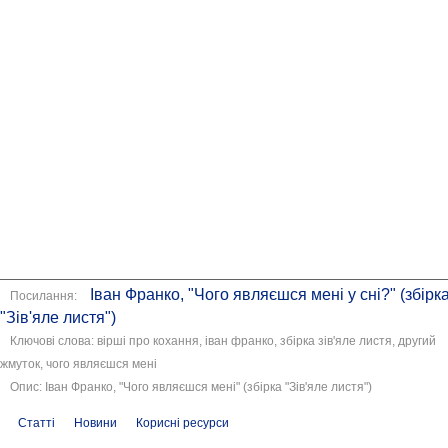
Іван Франко, "Чого являєшся мені у сні?" (збірк
Посилання:
"Зів'яле листя")
Ключові слова: вірші про кохання, іван франко, збірка зів'яле листя, другий
жмуток, чого являєшся мені
Опис: Іван Франко, "Чого являєшся мені" (збірка "Зів'яле листя")
Статті
Новини
Корисні ресурси