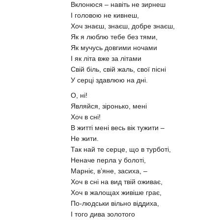
Вклонюся – навіть не зирнеш
І головою не кивнеш,
Хоч знаєш, знаєш, добре знаєш,
Як я люблю тебе без тями,
Як мучусь довгими ночами
І як літа вже за літами
Свій біль, свій жаль, свої пісні
У серці здавлюю на дні.
О, ні!
Являйся, зіронько, мені
Хоч в сні!
В житті мені весь вік тужити –
Не жити.
Так най те серце, що в турботі,
Неначе перла у болоті,
Марніє, в’яне, засиха, –
Хоч в сні на вид твій оживає,
Хоч в жалощах живіше грає,
По-людськи вільно віддиха,
І того дива золотого