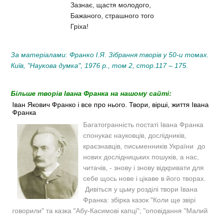
Зазнає, щастя молодого,
Бажаного, страшного того
Гріха!
За матеріалами: Франко І.Я. Зібрання творів у 50-и томах.
Київ, "Наукова думка", 1976 р., том 2, стор.117 – 175.
Більше творів Івана Франка на нашому сайті:
Іван Якович Франко і все про нього. Твори, вірші, життя Івана
Франка
Багатогранність постаті Івана Франка
спонукає науковців, дослідників,
краєзнавців, письменників України до
нових дослідницьких пошуків, а нас,
читачів, - знову і знову відкривати для
себе щось нове і цікаве в його творах.
Дивіться у цьму розділі твори Івана
Франка: збірка казок "Коли ще звірі
говорили" та казка "Абу-Касимові капці"; "оповідання "Малий