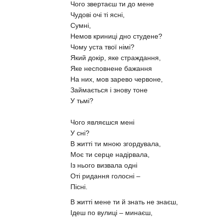
Чого звертаєш ти до мене
Чудові очі ті ясні,
Сумні,
Немов криниці дно студене?
Чому уста твої німі?
Який докір, яке страждання,
Яке несповнене бажання
На них, мов зарево червоне,
Займається і знову тоне
У тьмі?
Чого являєшся мені
У сні?
В житті ти мною згордувала,
Моє ти серце надірвала,
Із нього визвала одні
Оті ридання голосні –
Пісні.
В житті мене ти й знать не знаєш,
Ідеш по вулиці – минаєш,