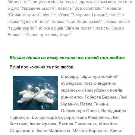
Мирон" та "Грицева шкільна наука"; драма з сільського життя в
5 діях "Украдене щастя"; повість "Boa constrictor"; новела
"Сойчине крило"; вірші зі збірки "З вершин і низин"; поезії зі
збірки "Давнє й нове"; поема "Іван Вишенський"; збірка поезій
"Із днів журби"; збірка віршів "Зів'яле листя"; повість "Захар
Беркут"; "Слово про похід Ігоря".
Більше віршів на тему кохання та поезій про любов:
Вірші про кохання та про любов
В добірці "Вірші про кохання"
публікуємо поезію видатних
українських і зарубіжних поетів
різних епох:
Роберта Бернса, Лесі
Українки, Павла Тичини,
Олександра Олеся, Володимира
Підпалого, Володимира Сосюри, Івана Коваленка, Ліни
Костенко, Івана Франка, Василя Симоненка, Михайла
Старицького, Івана Малковича, Миколи Вороного, Христі