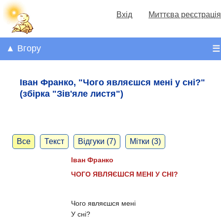
Вхід
Миттєва реєстрація
▲ Вгору
☰
Іван Франко, "Чого являєшся мені у сні?"
(збірка "Зів'яле листя")
Все
Текст
Відгуки (7)
Мітки (3)
Іван Франко
ЧОГО ЯВЛЯЄШСЯ МЕНІ У СНІ?
Чого являєшся мені
У сні?