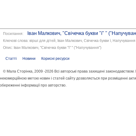
Іван Малкович, "Свічечка букви "ї" " ("Напучува
Посилання:
Ключові слова: вірші для дітей, Іван Малкович, Свічечка букви ї, Напучування
Опис: Іван Малкович, "Свічечка букви "ї" " ("Напучування")
Статті
Новини
Корисні ресурси
© Мала Сторінка, 2009 -2026 Всі авторські права захищені законодавством.
некомерційною метою новин і статей сайту дозволяється при розміщенні акти
збереженні інформації про авторство.