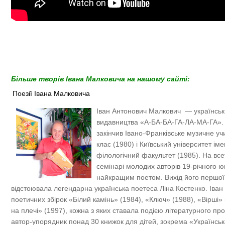
Більше творів Івана Малковича на нашому сайті:
Поезії Івана Малковича
Іван Антонович Малкович — українськ
видавництва «А-БА-БА-ГА-ЛА-МА-ГА».
закінчив Івано-Франківське музичне у
клас (1980) і Київський університет ім
філологічний факультет (1985). На вс
семінарі молодих авторів 19-річного 
найкращим поетом. Вихід його першої
відстоювала легендарна українська поетеса Ліна Костенко. Іван
поетичних збірок «Білий камінь» (1984), «Ключ» (1988), «Вірші» 
на плечі» (1997), кожна з яких ставала подією літературного проц
автор-упорядник понад 30 книжок для дітей, зокрема «Українськ