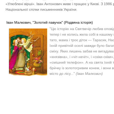
«Улюблені вірші». Іван Антонович живе і працює у Києві. З 1986 
Національної спілки письменників України.
Іван Малкович, "Золотий павучок" (Різдвяна історія)
"
Цю історію на Святвечір любив оповід
тепер і не колись жила собі в нашому 
тато, мама і троє діток — Тарасик, На
їхній привітній оселі завжди було багат
сміху.
Яких лишень забав не вигадува
«князівна», і «чіт-нечіт», і «скіки-скіки»
«смішний телефон».
А на свята їхній
бри́чку із золотогривим конем, і вони в
місто до лісу..."
(Іван Малкович)