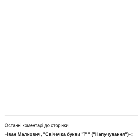
Останні коментарі до сторінки
«Іван Малкович, "Свічечка букви "ї" " ("Напучування")»: