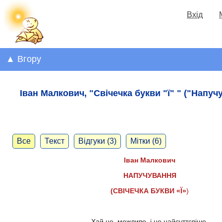
Вхід
▲ Вгору
Іван Малкович, "Свічечка букви "ї" " ("Напуч
Все
Текст
Відгуки (3)
Мітки (6)
Іван Малкович
НАПУЧУВАННЯ
(СВІЧЕЧКА БУКВИ «Ї»
)
Хай це, можливо, і не найсуттєвіше,