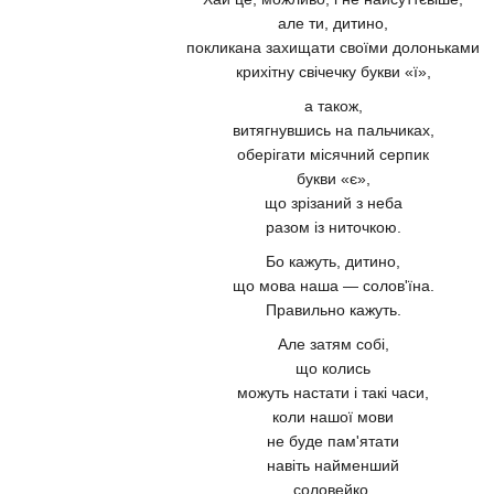
але ти, дитино,
покликана захищати своїми долоньками
крихітну свічечку букви «ї»,
а також,
витягнувшись на пальчиках,
оберігати місячний серпик
букви «є»,
що зрізаний з неба
разом із ниточкою.
Бо кажуть, дитино,
що мова наша — солов'їна.
Правильно кажуть.
Але затям собі,
що колись
можуть настати і такі часи,
коли нашої мови
не буде пам'ятати
навіть найменший
соловейко.