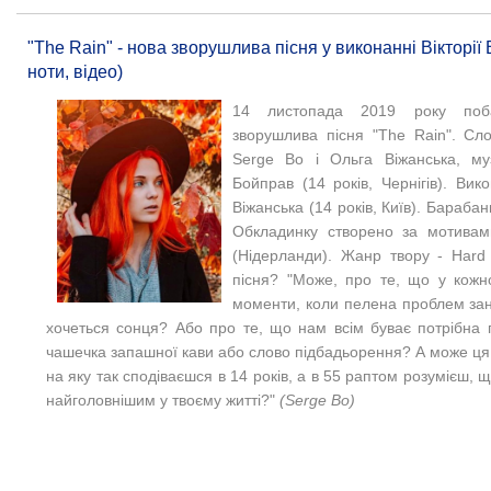
"The Rain" - нова зворушлива пісня у виконанні Вікторії В
ноти, відео)
14 листопада 2019 року поб
зворушлива пісня "The Rain". Сло
Serge Bo і Ольга Віжанська, му
Бойправ (14 років, Чернігів). Вико
Віжанська (14 років, Київ). Барабан
Обкладинку створено за мотивам
(Нідерланди). Жанр твору - Hard
пісня? "Може, про те, що у кожн
моменти, коли пелена проблем зан
хочеться сонця? Або про те, що нам всім буває потрібна 
чашечка запашної кави або слово підбадьорення? А може ця 
на яку так сподіваєшся в 14 років, а в 55 раптом розумієш, 
найголовнішим у твоєму житті?"
(Serge Bo)