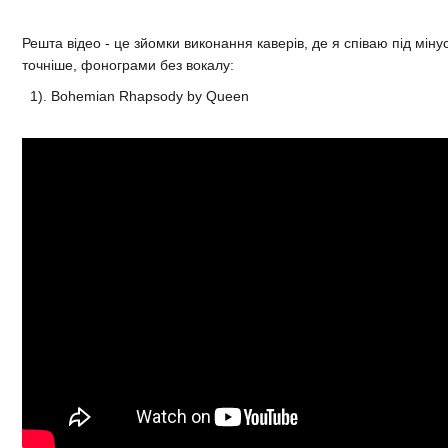
Решта відео - це зйомки виконання каверів, де я співаю під міну
точніше, фонограми без вокалу:
1). Bohemian Rhapsody by Queen