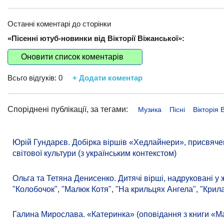
Останні коментарі до сторінки
«Пісенні ютуб-новинки від Вікторії Віжанської»:
Оновити список коментарів
Всьго відгуків:
0
+ Додати коментар
Споріднені публікації, за тегами:
Музика
Пісні
Вікторія 
Юрій Гундарєв. Добірка віршів «Хедлайнери», присвяче
світової культури (з українським контекстом)
Ольга та Тетяна Денисенко. Дитячі вірші, надруковані у
"Колобочок", "Малюк Котя", "На крильцях Ангела", "Крила
Галина Мирослава. «Катеринка» (оповідання з книги «М