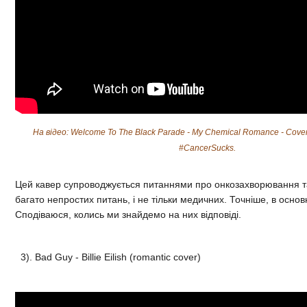
На відео: Welcome To The Black Parade - My Chemical Romance - Cover 
#CancerSucks.
Цей кавер супроводжується питаннями про онкозахворювання та
багато непростих питань, і не тільки медичних. Точніше, в осно
Сподіваюся, колись ми знайдемо на них відповіді.
3). Bad Guy - Billie Eilish (romantic cover)