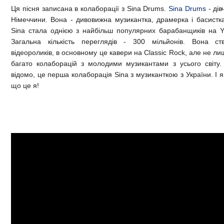
Ця пісня записана в колаборації з Sina Drums.
Sina Drums
- ді
Німеччини. Вона - дивовижна музикантка, драмерка і басистка
Sina стала однією з найбільш популярних барабанщиків на Y
Загальна кількість переглядів - 300 мільйонів. Вона с
відеороликів, в основному це кавери на Classic Rock, але не л
багато колаборацій з молодими музикантами з усього світу.
відомо, це перша колаборація
Sina
з музиканткою з України. І 
що це я!