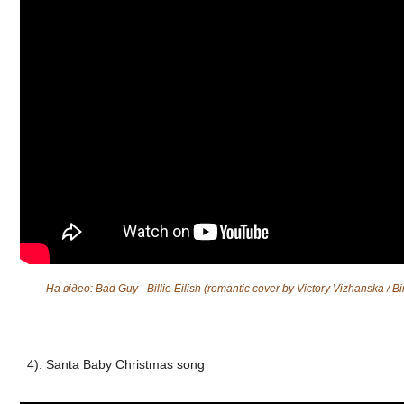
На відео: Bad Guy - Billie Eilish (romantic cover by Victory Vizhanska / 
4). Santa Baby Christmas song