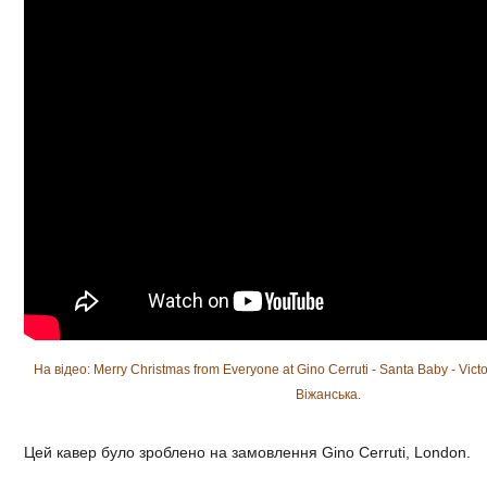
На відео: Merry Christmas from Everyone at Gino Cerruti - Santa Baby - Victo
Віжанська.
Цей кавер було зроблено на замовлення Gino Cerruti, London.