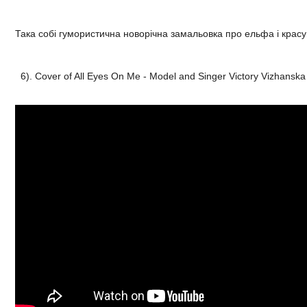
Така собі гумористична новорічна замальовка про ельфа і кра
6). Cover of All Eyes On Me - Model and Singer Victory Vizhanska