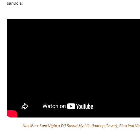
записів:
На відео: Last Night a DJ Saved My Life (Indeep Cover); Sina feat Vi