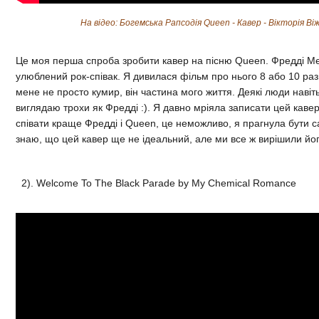
На відео: Богемська Рапсодія Queen - Кавер - Вікторія Ві
Це моя перша спроба зробити кавер на пісню Queen. Фредді Ме
улюблений рок-співак. Я дивилася фільм про нього 8 або 10 раз
мене не просто кумир, він частина мого життя. Деякі люди навіт
виглядаю трохи як Фредді :). Я давно мріяла записати цей каве
співати краще Фредді і Queen, це неможливо, я прагнула бути 
знаю, що цей кавер ще не ідеальний, але ми все ж вирішили йог
2). Welcome To The Black Parade by My Chemical Romance