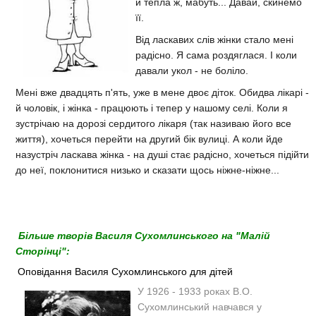
и тепла ж, мабуть... Давай, скинемо
її.
Від ласкавих слів жінки стало мені
радісно. Я сама роздяглася. I коли
давали укол - не боліло.
Мені вже двадцять п'ять, уже в мене двоє діток. Обидва лікарі -
й чоловік, i жінка - працюють i тепер у нашому ceлi. Коли я
зустрічаю на дорозі сердитого лікаря (так називаю його все
життя), хочеться перейти на другий бік вулиці. А коли йде
назустріч ласкава жінка - на душі стає радісно, хочеться підійти
до неї, поклонитися низько и сказати щось ніжне-ніжне...
Більше творів Василя Сухомлинського на "Малій
Сторінці":
Оповідання Василя Сухомлинського для дітей
У 1926 - 1933 роках В.О.
Сухомлинський навчався у