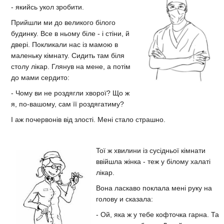
- якийсь укол зробити.
Прийшли ми до великого білого
будинку. Все в ньому біле - i стіни, й
двері. Покликали нас iз мамою в
маленьку кімнату. Сидить там біля
столу лікар. Глянув на мене, а потім
до мами сердито:
- Чому ви не роздягли хворої? Що ж
я, по-вашому, сам її роздягатиму?
I аж почервонів від злості. Мені стало страшно.
Toї ж хвилини із сусідньої кімнати
ввійшла жінка - теж у білому халаті
лікар.
Вона ласкаво поклала мені руку на
голову и сказала:
- Ой, яка ж у тебе кофточка гарна. Та