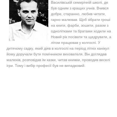
Василівській семирічній школі, де
був одним з кращих учнів. Вчився
добре, старанно, любив читати,
гарно малював. Щоб зібрати гроші
на книги, фарби, зошити, разом з
однолітками та братами ходили на
Новий рік посівати та щедрувати, а
літом працював у колгоспі. У
дитячому садку, який діяв в колгоспі на період літніх канікул
йому доручали бути помічником вихователя. Він доглядав
малюків, розповідав їм казки, читав книжки, проводив веселі
ігри. Тому і вибір професії був не випадковий.