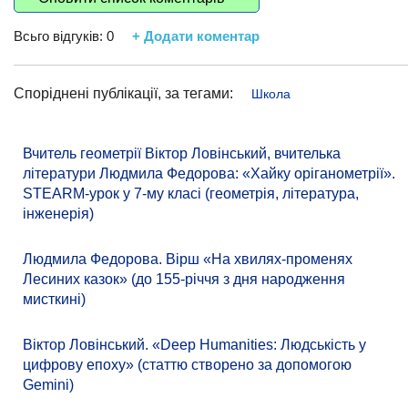
Всьго відгуків:
0
+ Додати коментар
Споріднені публікації, за тегами:
Школа
Вчитель геометрії Віктор Ловінський, вчителька
літератури Людмила Федорова: «Хайку оріганометрії».
STEARM-урок у 7-му класі (геометрія, література,
інженерія)
Людмила Федорова. Вірш «На хвилях-променях
Лесиних казок» (до 155-річчя з дня народження
мисткині)
Віктор Ловінський. «Deep Humanities: Людськість у
цифрову епоху» (статтю створено за допомогою
Gemini)