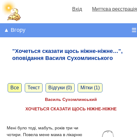
Вхід
Миттєва реєстрація
▲ Вгору
☰
"Хочеться сказати щось ніжне-ніжне…",
оповідання Василя Сухомлинського
Все
Текст
Відгуки (0)
Мітки (1)
Василь Сухомлинський
ХОЧЕТЬСЯ СКАЗАТИ ЩОСЬ НІЖНЕ-НІЖНЕ
Мені було тоді, мабуть, років три чи
чотири. Повела мене мама в лікарню