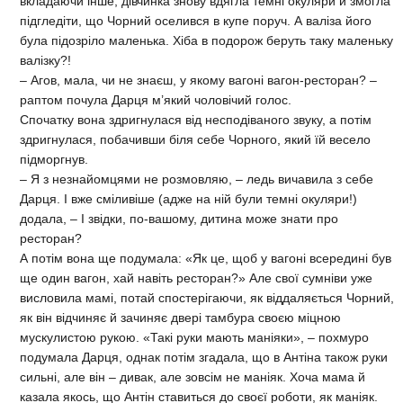
вкладаючи інше, дівчинка знову вдягла темні окуляри й змогла
підгледіти, що Чорний оселився в купе поруч. А валіза його
була підозріло маленька. Хіба в подорож беруть таку маленьку
валізку?!
– Агов, мала, чи не знаєш, у якому вагоні вагон-ресторан? –
раптом почула Дарця м’який чоловічий голос.
Спочатку вона здригнулася від несподіваного звуку, а потім
здригнулася, побачивши біля себе Чорного, який їй весело
підморгнув.
– Я з незнайомцями не розмовляю, – ледь вичавила з себе
Дарця. І вже сміливіше (адже на ній були темні окуляри!)
додала, – І звідки, по-вашому, дитина може знати про
ресторан?
А потім вона ще подумала: «Як це, щоб у вагоні всередині був
ще один вагон, хай навіть ресторан?» Але свої сумніви уже
висловила мамі, потай спостерігаючи, як віддаляється Чорний,
як він відчиняє й зачиняє двері тамбура своєю міцною
мускулистою рукою. «Такі руки мають маніяки», – похмуро
подумала Дарця, однак потім згадала, що в Антіна також руки
сильні, але він – дивак, але зовсім не маніяк. Хоча мама й
казала якось, що Антін ставиться до своєї роботи, як маніяк.