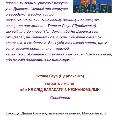
диваки, як відомо, уміють і можуть
усе! Дивовижні історії про хитрулю
й вередулю, а водночас про
надзвичайно милу й винахідливу дівчинку Даринку, які
створила письменниця Тетяна Стус (Щербаченко),
що увійшли до книги
"Пуп Землі, або Як Даринка світ
,
рятувала"
не залишать байдужими не лише дівчаток і
хлопчиків, а і їх батьків. Бо ж усім так цікаво знати, що ж
воно, врешті-решт, таке – жіночий
характер…
Читайте оповідання з цієї книги
"Таємна змова,
або не слід балакати з незнайомцями".
Тетяна Стус (Щербаченко)
ТАЄМНА ЗМОВА,
або НЕ СЛІД БАЛАКАТИ З НЕЗНАЙОМЦЯМИ
Оповідання
Сьогодні Дарця була надзвичайно уважною. Майже на всіх