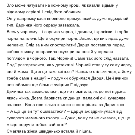
Зло може чатувати на кожному кроці, як казали відьми у
відомому серіалі. І слід бути обачним.
Он у напрямку каси впевнено прямує якийсь дуже підозрілий
тип. Даринка його одразу завважила.
Весь у чорному – і сорочка чорна, і джинси, і кросівки, і торба
чорна на плечі. Ще й окуляри чорні. Звісно, це виглядає дуже
непевно. Слід за ним спостерігати! Дарця поставила перед
собою книжку, поправила окуляри на носі й уперлася
поглядом в чорного. Так, Чорний! Саме так його слід назвати.
Події розгорталися, як у детективі. Чорний став у ту саму чергу,
що й мама. Що ж це таке коїться? Навколо стільки черг, а йому
треба саме в нашу? – подумки обурилася Дарця. Цей вчинок
незнайомця ще більше зміцнив її підозри.
Дівчинка так замислилася, що не помітила, як до неї підсіла
якась жінка. Довга барвиста спідниця, палаючі очі, кучеряве
волосся. Вона вже кілька хвилин спостерігала за Даринкою.
– А що це ви тут ошиваєтеся? – Дарця аж здригнулася від
суворого маминого голосу. – Доню, чому ти не сказала, що це
місце поруч із тобою зайняте?
Смаглява жінка швиденько встала й пішла.