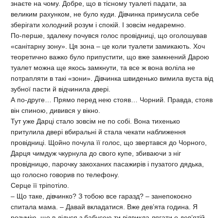
знаєте на чому. Добре, що в тісному туалеті падати, за
великим рахунком, не було куди. Дівчинка примусила себе
зберігати холодний розум і спокій. І зовсім недаремно.
По-перше, здалеку почувся голос провідниці, що оголошував
«санітарну зону». Ця зона – це коли туалети замикають. Хоч
теоретично важко було припустити, що вже замкнений Дарою
туалет можна ще якось замкнути, та все ж вона воліла не
потрапляти в такі «зони». Дівчинка швиденько вимила вуста від
зубної пасти й відчинила двері.
А по-друге… Прямо перед нею стояв… Чорний. Правда, стояв
він спиною, дивився у вікно.
Тут уже Дарці стало зовсім не по собі. Вона тихенько
притулила двері вбиральні й стала чекати наближення
провідниці. Щойно почула її голос, що звертався до Чорного,
Дарця чимдуж чкурнула до свого купе, збиваючи з ніг
провідницю, парочку закоханих пасажирів і пузатого дядька,
що голосно говорив по телефону.
Серце її тріпотіло.
– Що таке, дівчинко? З тобою все гаразд? – занепокоєно
спитала мама. – Давай вкладатися. Вже дев’ята година. Я
розумію, що в дідуся з бабусею ти відвикла лягати о дев’ятій,