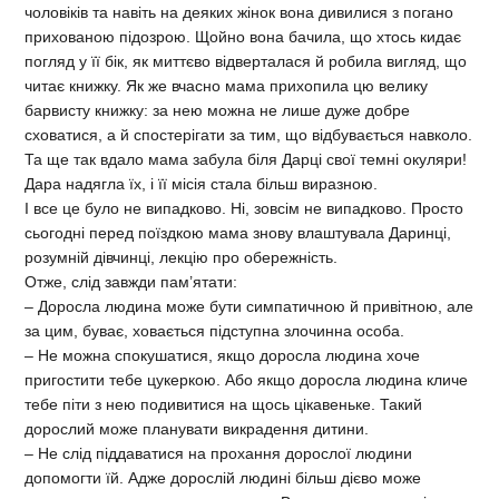
чоловіків та навіть на деяких жінок вона дивилися з погано
прихованою підозрою. Щойно вона бачила, що хтось кидає
погляд у її бік, як миттєво відверталася й робила вигляд, що
читає книжку. Як же вчасно мама прихопила цю велику
барвисту книжку: за нею можна не лише дуже добре
сховатися, а й спостерігати за тим, що відбувається навколо.
Та ще так вдало мама забула біля Дарці свої темні окуляри!
Дара надягла їх, і її місія стала більш виразною.
І все це було не випадково. Ні, зовсім не випадково. Просто
сьогодні перед поїздкою мама знову влаштувала Даринці,
розумній дівчинці, лекцію про обережність.
Отже, слід завжди пам’ятати:
– Доросла людина може бути симпатичною й привітною, але
за цим, буває, ховається підступна злочинна особа.
– Не можна спокушатися, якщо доросла людина хоче
пригостити тебе цукеркою. Або якщо доросла людина кличе
тебе піти з нею подивитися на щось цікавеньке. Такий
дорослий може планувати викрадення дитини.
– Не слід піддаватися на прохання дорослої людини
допомогти їй. Адже дорослій людині більш дієво може