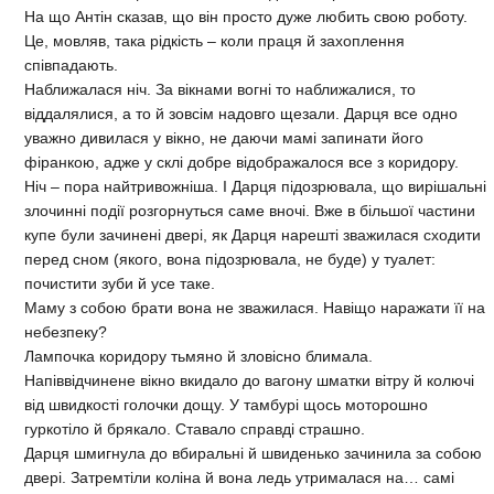
На що Антін сказав, що він просто дуже любить свою роботу.
Це, мовляв, така рідкість – коли праця й захоплення
співпадають.
Наближалася ніч. За вікнами вогні то наближалися, то
віддалялися, а то й зовсім надовго щезали. Дарця все одно
уважно дивилася у вікно, не даючи мамі запинати його
фіранкою, адже у склі добре відображалося все з коридору.
Ніч – пора найтривожніша. І Дарця підозрювала, що вирішальні
злочинні події розгорнуться саме вночі. Вже в більшої частини
купе були зачинені двері, як Дарця нарешті зважилася сходити
перед сном (якого, вона підозрювала, не буде) у туалет:
почистити зуби й усе таке.
Маму з собою брати вона не зважилася. Навіщо наражати її на
небезпеку?
Лампочка коридору тьмяно й зловісно блимала.
Напіввідчинене вікно вкидало до вагону шматки вітру й колючі
від швидкості голочки дощу. У тамбурі щось моторошно
гуркотіло й брякало. Ставало справді страшно.
Дарця шмигнула до вбиральні й швиденько зачинила за собою
двері. Затремтіли коліна й вона ледь утрималася на… самі