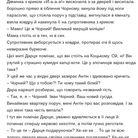
Дівчинка з криком «Й-а-а-а!» вискочила з-за дверей і висипала
борошно прямо в обличчя Чорному, кинула йому під ноги
парасолю, що стояла поруч у підставці, метнулася в кімнату,
взяла ковдру й накинула її на супротивника з криком:
– Мамо! Це ж Чорний! Викликай мерщій міліцію!
Мама стоїть ні в тих, ні в сих.
Супротивник виборсується з ковдри, протирає очі й щось
невиразне бурмоче.
Цієї миті Дарця помічає, що він стоїть на Коцькому. Ой, ні! Він
узутий у страшно кумедні капці-коти. Це у злочинців зараз мода
така?
У цей же час у вхідні двері зазирає Антін і здивовано кричить:
– Чорний? Що з тобою?! Ти чому такий білий?
Дара нарешті розбирає, що говорить незваний гість.
– Так, я, я – Чорний. Іван Чорний. Ваш новий сусіда.
Винаймаю квартиру поруч, мені Антін про вас розповідав. І за
що мені така честь випала?
І тут він помічає Дарцю, уважно вдивляється в її лице й
починає спершу нервово хихотіти, а потім гучно реготати.
– То це ти – Дарця-подаруночок? Хе-хе-хе… То це ти всю
дорогу лякала мене своїми шаленими поглядами? Хе-хе-хе…