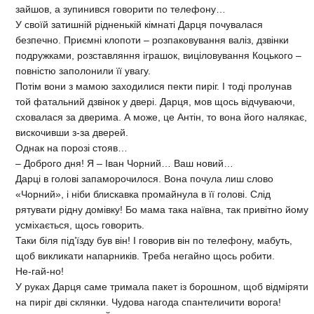
зайшов, а зупинився говорити по телефону…
У своїй затишній рідненькій кімнаті Дарця почувалася
безпечно. Приємні клопоти – розпаковування валіз, дзвінки
подружками, розставляння іграшок, виціловування Коцького –
повністю заполонили її увагу.
Потім вони з мамою заходилися пекти пиріг. І тоді пролунав
той фатальний дзвінок у двері. Дарця, мов щось відчуваючи,
сховалася за дверима. А може, це Антін, то вона його налякає,
вискочивши з-за дверей.
Однак на порозі стояв…
– Доброго дня! Я – Іван Чорний… Ваш новий…
Дарці в голові запаморочилося. Вона почула лиш слово
«Чорний», і ніби блискавка промайнула в її голові. Слід
рятувати рідну домівку! Бо мама така наївна, так привітно йому
усміхається, щось говорить.
Таки біля під’їзду був він! І говорив він по телефону, мабуть,
щоб викликати напарників. Треба негайно щось робити.
Не-гай-но!
У руках Дарця саме тримала пакет із борошном, щоб відміряти
на пиріг дві склянки. Чудова нагода спантеличити ворога!