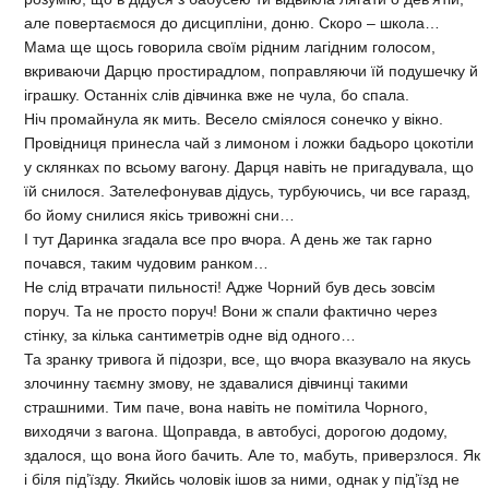
але повертаємося до дисципліни, доню. Скоро – школа…
Мама ще щось говорила своїм рідним лагідним голосом,
вкриваючи Дарцю простирадлом, поправляючи їй подушечку й
іграшку. Останніх слів дівчинка вже не чула, бо спала.
Ніч промайнула як мить. Весело сміялося сонечко у вікно.
Провідниця принесла чай з лимоном і ложки бадьоро цокотіли
у склянках по всьому вагону. Дарця навіть не пригадувала, що
їй снилося. Зателефонував дідусь, турбуючись, чи все гаразд,
бо йому снилися якісь тривожні сни…
І тут Даринка згадала все про вчора. А день же так гарно
почався, таким чудовим ранком…
Не слід втрачати пильності! Адже Чорний був десь зовсім
поруч. Та не просто поруч! Вони ж спали фактично через
стінку, за кілька сантиметрів одне від одного…
Та зранку тривога й підозри, все, що вчора вказувало на якусь
злочинну таємну змову, не здавалися дівчинці такими
страшними. Тим паче, вона навіть не помітила Чорного,
виходячи з вагона. Щоправда, в автобусі, дорогою додому,
здалося, що вона його бачить. Але то, мабуть, приверзлося. Як
і біля під’їзду. Якийсь чоловік ішов за ними, однак у під’їзд не