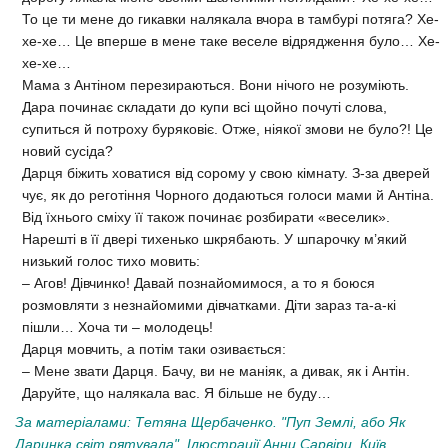
То це ти мене до гикавки налякала вчора в тамбурі потяга? Хе-
хе-хе… Це вперше в мене таке веселе відрядження було… Хе-
хе-хе…
Мама з Антіном перезираються. Вони нічого не розуміють.
Дара починає складати до купи всі щойно почуті слова,
супиться й потроху буряковіє. Отже, ніякої змови не було?! Це
новий сусіда?
Дарця біжить ховатися від сорому у свою кімнату. З-за дверей
чує, як до реготіння Чорного додаються голоси мами й Антіна.
Від їхнього сміху її також починає розбирати «веселик».
Нарешті в її двері тихенько шкрябають. У шпарочку м’який
низький голос тихо мовить:
– Агов! Дівчинко! Давай познайомимося, а то я боюся
розмовляти з незнайомими дівчатками. Діти зараз та-а-кі
пішли… Хоча ти – молодець!
Дарця мовчить, а потім таки озивається:
– Мене звати Дарця. Бачу, ви не маніяк, а дивак, як і Антін.
Даруйте, що налякала вас. Я більше не буду…
За матеріалами: Тетяна Щербаченко. "Пуп Землі, або Як
Даринка світ рятувала". Ілюстрації Анни Сарвіри. Київ,