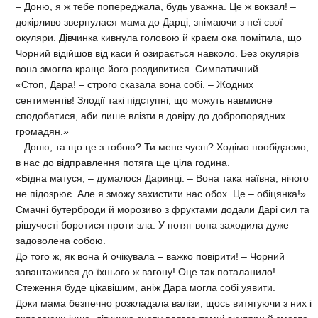
– Доню, я ж тебе попереджала, будь уважна. Це ж вокзал! –
докірливо звернулася мама до Дарці, знімаючи з неї свої
окуляри. Дівчинка кивнула головою й краєм ока помітила, що
Чорний відійшов від каси й озирається навколо. Без окулярів
вона змогла краще його роздивитися. Симпатичний.
«Стоп, Дара! – строго сказала вона собі. – Жодних
сентиментів! Злодії такі підступні, що можуть навмисне
сподобатися, аби лише влізти в довіру до добропорядних
громадян.»
– Доню, та що це з тобою? Ти мене чуєш? Ходімо пообідаємо,
в нас до відправлення потяга ще ціла година.
«Бідна матуся, – думалося Даринці. – Вона така наївна, нічого
не підозрює. Але я зможу захистити нас обох. Це – обіцянка!»
Смачні бутерброди й морозиво з фруктами додали Дарі сил та
рішучості боротися проти зла. У потяг вона заходила дуже
задоволена собою.
До того ж, як вона й очікувала – важко повірити! – Чорний
завантажився до їхнього ж вагону! Оце так поталанило!
Стеження буде цікавішим, аніж Дара могла собі уявити.
Доки мама безпечно розкладала валізи, щось витягуючи з них і