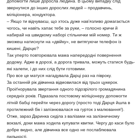
допомогти лише доросла людина. В цьому випадку слід
звернутися до інших дорослих людей – продавчинь,
міліціонера, кондуктора.
– Якщо ти відчуваєш, що хтось дуже нав’язливо домагається
чогось, чи навіть хапає тебе за руки, – голосно кричи й
набирай на швидкому наборі стільнички мій номер. Ти ж
зможеш натиснути на «двійку», не витягуючи телефон із
кишені, Дарцю?
Так уперто повторювала мама напередодні повернення
додому. Адже в дорозі, а дорога тривала, можуть статися будь-
які халепи, і до них слід бути готовими.
Про все це матуся нагадувала Дарці раз на півроку.
За останній рік дівчинка відмовилася від трьох цукерок.
Проіґнорувала звертання одного підозрілого громадянина
середніх років. Підказала постовому міліціонеру допомогти
літній бабці перейти через дорогу (просто тоді Дарця йшла в
протилежний бік і запізнювалася на гурток з малювання!).
Отже, зараз Даринка сиділа з валізами на залізничному
вокзалі, доки мама ходила купувати квитки. Чергу до каси було
добре видно, але дівчинка все одно не послаблювала
пильності.