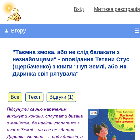
Вхід
Миттєва реєстрація
▲ Вгору
☰
"Таємна змова, або не слід балакати з
незнайомцями" - оповідання Тетяни Стус
(Щербаченко) з книги "Пуп Землі, або Як
Даринка світ рятувала"
Все
Текст
Відгуки (1)
Підсунути свиню нареченим,
викинути коники, сплутати дивака
з маніяком, ба навіть упоратися з
пупом Землі – на все це здатна
Даринка. Бо вона – з роду диваків, а