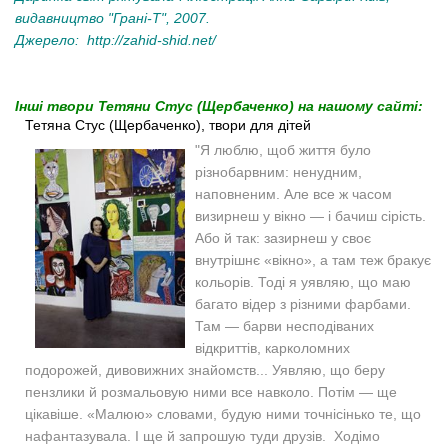
видавництво "Грані-Т", 2007.
Джерело:
http://zahid-shid.net/
Інші твори Тетяни Стус (Щербаченко) на нашому сайті:
Тетяна Стус (Щербаченко), твори для дітей
"Я люблю, щоб життя було
різнобарвним: ненудним,
наповненим. Але все ж часом
визирнеш у вікно — і бачиш сірість.
Або й так: зазирнеш у своє
внутрішнє «вікно», а там теж бракує
кольорів. Тоді я уявляю, що маю
багато відер з різними фарбами.
Там — барви несподіваних
відкриттів, карколомних
подорожей, дивовижних знайомств... Уявляю, що беру
пензлики й розмальовую ними все навколо. Потім — ще
цікавіше. «Малюю» словами, будую ними точнісінько те, що
нафантазувала. І ще й запрошую туди друзів. Ходімо