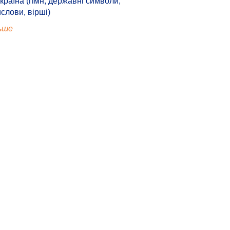
країна (гімн, державні символи,
ислови, вірші)
ьше