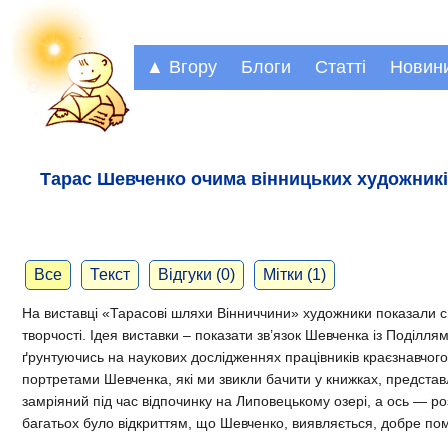
▲ Вгору
Блоги
Статті
Новин
Тарас Шевченко очима вінницьких художник
Все
Текст
Відгуки (0)
Мітки (1)
На виставці «Тарасові шляхи Вінниччини» художники показали св
творчості. Ідея виставки – показати зв’язок Шевченка із Поділля
ґрунтуючись на наукових дослідженнях працівників краєзнавчог
портретами Шевченка, які ми звикли бачити у книжках, предста
замріяний під час відпочинку на Липовецькому озері, а ось — ро
багатьох було відкриттям, що Шевченко, виявляється, добре п