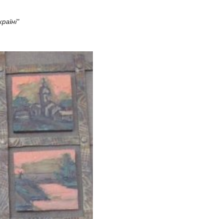
раїні"​