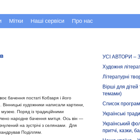
и
Мітки
Наші сервіси
Про нас
ів
УСІ АВТОРИ –
Художня літера
Літературні тво
Вірші для дітей
темами)
оє бачення постаті Кобзаря і його
Список програмн
м. Вінницькі художники написали картини,
о музею. Поряд із традиційними
Українські тради
влено народне бачення митця. Ось він —
Український фол
зчулений на зустрічі з селянами. Для
притчі, казки, ба
омандрував Поділлям.