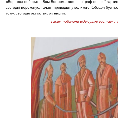
«Борітеся-поборите. Вам Бог помагає» - епіграф першої картини, 
сьогодні переконує: талант провидця у великого Кобзаря був неа
тому, сьогодні актуальні, як ніколи.
Таким побачили відвідувачі виставки