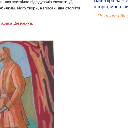
Наша країна – У
яка зустрічає відвідувачів експозиції,
історія, мова: в
бияким. Його твори, написані два століття
+ Показати біл
 Тараса Шевченка: