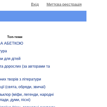
Вхід
Миттєва реєстрація
Топ-теми
 ЗА АБЕТКОЮ
тура
ри для дітей
 та дорослих (за авторами та
их творів з літератури
ції (свята, обряди, звичаї)
ьклор (міфи, легенди, народні
лади, думи, пісні)