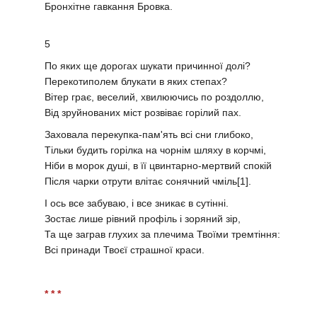
Бронхітне гавкання Бровка.
5
По яких ще дорогах шукати причинної долі?
Перекотиполем блукати в яких степах?
Вітер грає, веселий, хвилюючись по роздоллю,
Від зруйнованих міст розвіває горілий пах.
Заховала перекупка-пам'ять всі сни глибоко,
Тільки будить горілка на чорнім шляху в корчмі,
Ніби в морок душі, в її цвинтарно-мертвий спокій
Після чарки отрути влітає сонячний чміль[1].
І ось все забуваю, і все зникає в сутінні.
Зостає лише рівний профіль і зоряний зір,
Та ще заграв глухих за плечима Твоїми тремтіння:
Всі принади Твоєї страшної краси.
* * *