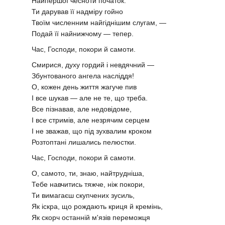
Найпершої чесноти початок.
Ти дарував її надміру гойно
Твоїм численним найгіднішим слугам, —
Подай її найнижчому — тепер.
Час, Господи, покори й самоти.
Смирися, духу гордий і невдячний —
Збунтованого ангела насліддя!
О, кожен день життя жагуче пив
І все шукав — але не те, що треба.
Все пізнавав, але недовідоме,
І все стримів, але незрячим серцем
І не зважав, що під зухвалим кроком
Розтоптані лишались пелюстки.
Час, Господи, покори й самоти.
О, самото, ти, знаю, найтрудніша,
Тебе навчитись тяжче, ніж покори,
Ти вимагаєш скупчених зусиль,
Як іскра, що рождають криця й кремінь,
Як скорч останній м'язів переможця