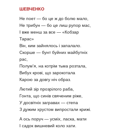
ШЕВЧЕНКО
Не поет — бо це ж до болю мало,
Не трибун — бо це лиш рупор мас,
І вже менш за все — «Кобзар
Тарас»
Він, ким зайнялось і запалало.
Скорше — бунт буйних майбутніх
рас,
Полум'я, на котрім тьма розтала,
Вибух крові, що зарокотала
Карою за довгу ніч образ.
Лютий зір прозрілого раба,
Гонта, що синів свяченим ріже,
У досвітніх загравах — степа
З дужим хрустом випростали крижі.
А ось поруч — усміх, ласка, мати
І садок вишневий коло хати.