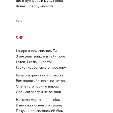
Що в пурпуровій мушлі лона
Ховаєш перлу чистоти.
* * *
СНИ
І вчора знову снилась Ти —
З пекучим зойком в тайні зору,
І степ, і села, і хрести
І свист херсонського простору.
Ішла розхристана й страшна,
Всміхалась божевільно-хитро,—
Опеченого чорним вітром
Обличчя зразу й не впізнав.
Навколо мертві площі піль
В шматках осіннього туману.
Пекучий піт, селянський біль,