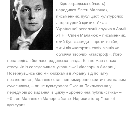
– Кіровоградська область)
народився Євген Маланюк,
письменник, публіцист, культуролог,
літературний критик. У час
Української революції служив в Армії
УНР. «Євген Маланюк – письменник,
який був «завжди – проти течій»,
який вів «когорти» своїх віршів «в
обличчя творчих катастроф». Його
ненавиділа і боялася радянська влада. Він не мав легких
стосунків із середовищем української діаспори в Америці.
Повернувшись своїми книжками в Україну від початку
незалежності, Маланюк став непримиренно критичним нашим
сучасником, – пише культуролог Оксана Пахльовська у
передмові до видання із циклу «Бронебійна публіцистика» –
«Євген Маланюк «Малоросійство. Нариси з історії нашої
культури».