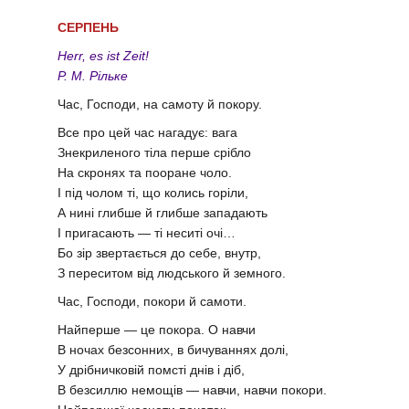
СЕРПЕНЬ
Herr, es ist Zeit!
Р. М. Рільке
Час, Господи, на самоту й покору.
Все про цей час нагадує: вага
Знекриленого тіла перше срібло
На скронях та пооране чоло.
І під чолом ті, що колись горіли,
А нині глибше й глибше западають
І пригасають — ті неситі очі…
Бо зір звертається до себе, внутр,
З переситом від людського й земного.
Час, Господи, покори й самоти.
Найперше — це покора. О навчи
В ночах безсонних, в бичуваннях долі,
У дрібничковій помсті днів і діб,
В безсиллю немощів — навчи, навчи покори.