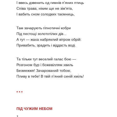
І ввесь дзвенить од гимнів п'яних птиць
Співа трава, ніким ще не зім'ята,
І вабить сном солодких таємниць,
Там зачарують гіпнотичні кобри
Під пестощі золототілих дів...
А тут — жаха набряклий вітром обрій:
Привабить, зрадить і віддасть воді.
Та тільки тут веселий галас бою —
Розгоном бур і божевіллям хвиль
Безмежжя! Зачарований тобою,
Пливу в тебе! В твій п'яний синій хміль!
* * *
ПІД ЧУЖИМ НЕБОМ
1