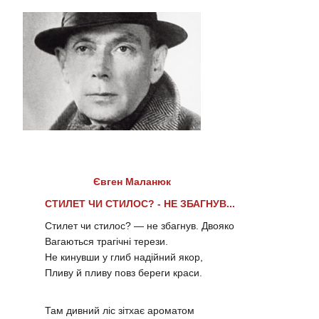
Євген Маланюк
СТИЛЕТ ЧИ СТИЛОС? - НЕ ЗБАГНУВ...
Стилет чи стилос? — не збагнув. Двояко
Вагаються трагічні терези.
Не кинувши у глиб надійний якор,
Пливу й пливу повз береги краси.
Там дивний ліс зітхає ароматом