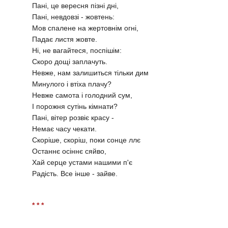
Пані, це вересня пізні дні,
Пані, невдовзі - жовтень:
Мов спалене на жертовнім огні,
Падає листя жовте.
Ні, не вагайтеся, поспішім:
Скоро дощі заплачуть.
Невже, нам залишиться тільки дим
Минулого і втіха плачу?
Невже самота і голодний сум,
І порожня сутінь кімнати?
Пані, вітер розвіє красу -
Немає часу чекати.
Скоріше, скоріш, поки сонце ллє
Останнє осіннє сяйво,
Хай серце устами нашими п'є
Радість. Все інше - зайве.
* * *