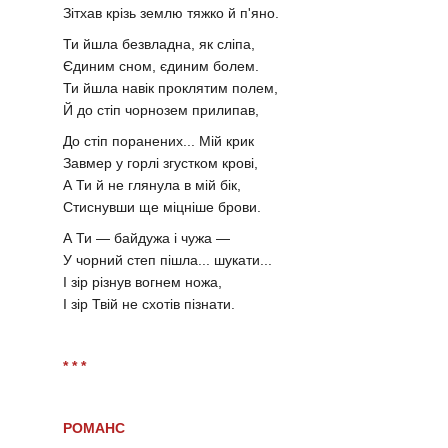
Зітхав крізь землю тяжко й п'яно.
Ти йшла безвладна, як сліпа,
Єдиним сном, єдиним болем.
Ти йшла навік проклятим полем,
Й до стіп чорнозем прилипав,
До стіп поранених... Мій крик
Завмер у горлі згустком крові,
А Ти й не глянула в мій бік,
Стиснувши ще міцніше брови.
А Ти — байдужа і чужа —
У чорний степ пішла... шукати...
І зір різнув вогнем ножа,
І зір Твій не схотів пізнати.
* * *
РОМАНС