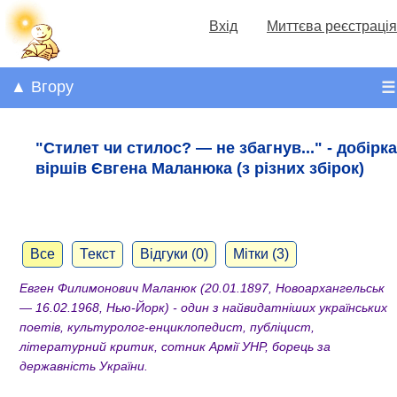
Вхід
Миттєва реєстрація
▲ Вгору
☰
"Стилет чи стилос? — не збагнув..." - добірка
віршів Євгена Маланюка (з різних збірок)
Все
Текст
Відгуки (0)
Мітки (3)
Евген Филимонович Маланюк (20.01.1897, Новоархангельськ
— 16.02.1968, Нью-Йорк) - один з найвидатніших українських
поетів, культуролог-енциклопедист, публіцист,
літературний критик, сотник Армії УНР, борець за
державність України.