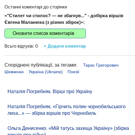
Останні коментарі до сторінки
«"Стилет чи стилос? — не збагнув..." - добірка віршів
Євгена Маланюка (з різних збірок)»:
Оновити список коментарів
Всьго відгуків:
0
+ Додати коментар
Споріднені публікації, за тегами:
Тарас Григорович
Шевченко
Україна (Ukraine)
Поезії
Наталія Погребняк. Вірші про Україну
Наталія Погребняк. «Гірчить полин чорнобильського
лиха...» — збірка віршів про Чорнобиль
Ольга Денисенко. «Мій татусь захища Україну» (збірка
віршів про війну)