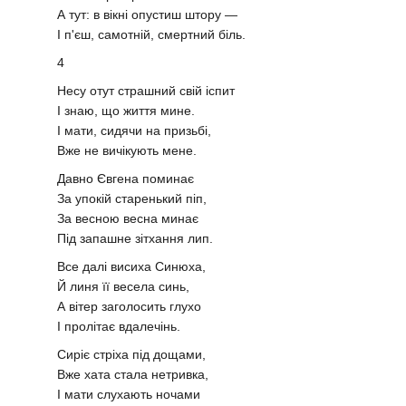
А тут: в вікні опустиш штору —
І п'єш, самотній, смертний біль.
4
Несу отут страшний свій іспит
І знаю, що життя мине.
І мати, сидячи на призьбі,
Вже не вичікують мене.
Давно Євгена поминає
За упокій старенький піп,
За весною весна минає
Під запашне зітхання лип.
Все далі висиха Синюха,
Й линя її весела синь,
А вітер заголосить глухо
І пролітає вдалечінь.
Сиріє стріха під дощами,
Вже хата стала нетривка,
І мати слухають ночами