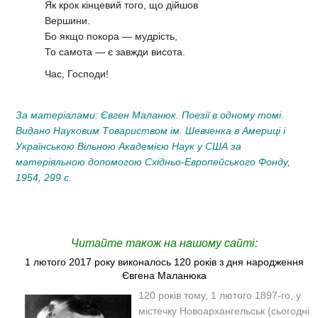
Як крок кінцевий того, що дійшов
Вершини.
Бо якщо покора — мудрість,
То самота — є завжди висота.
Час, Господи!
За матеріалами: Євген Маланюк. Поезії в одному томі.
Видано Науковим Товариством ім. Шевченка в Америці і
Українською Вільною Академією Наук у США за
матеріяльною допомогою Східньо-Европейського Фонду,
1954, 299 с.
Читайте також на нашому сайті:
1 лютого 2017 року виконалось 120 років з дня народження
Євгена Маланюка
120 років тому, 1 лютого 1897-го, у
містечку Новоархангельськ (сьогодні