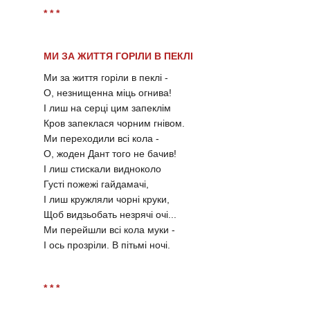
* * *
МИ ЗА ЖИТТЯ ГОРІЛИ В ПЕКЛІ
Ми за життя горіли в пеклі -
О, незнищенна міць огнива!
І лиш на серці цим запеклім
Кров запеклася чорним гнівом.
Ми переходили всі кола -
О, жоден Дант того не бачив!
І лиш стискали видноколо
Густі пожежі гайдамачі,
І лиш кружляли чорні круки,
Щоб видзьобать незрячі очі...
Ми перейшли всі кола муки -
І ось прозріли. В пітьмі ночі.
* * *