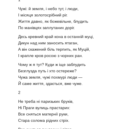
Чужі: й земля, і небо тут, і люди,
І місяця золотосрібний ріг.
Життя давно, як божевільне, блудить
По манівцях заплутаних доріг.
Десь кревний край кона в останній муці,
Дикун над ним заносить ятаган,
А він скажений біль терпить, як Муцій,
І крапле кров росою з чорних ран.
Чому ж я тут? Куди ж іще заблудить
Безглузда путь і хто остереже?
Чужа земля, чужі похмурі люди —
Й саме життя, здається, вже чуже.
2
Не треба ні паризьких бруків,
Ні Праги вулиць прастарих:
Все сняться матернії руки,
Стара солома рідних стріх.