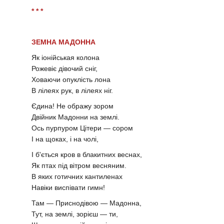
* * *
ЗЕМНА МАДОННА
Як іонійськая колона
Рожевіє дівочий сніг,
Ховаючи опуклість лона
В лілеях рук, в лілеях ніг.
Єдина! Не ображу зором
Двійник Мадонни на землі.
Ось пурпуром Цітери — сором
І на щоках, і на чолі,
І б'ється кров в блакитних веснах,
Як птах під вітром весняним.
В яких готичних кантиленах
Навіки виспівати гимн!
Там — Приснодівою — Мадонна,
Тут, на землі, зорієш — ти,