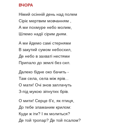
ВЧОРА
Німий осінній день над полем
Сіріє мертвим мовчанням ,
А ми похмуре небо молим,
Шлемо надії сірим дням.
А ми йдемо самі стернями
В закутий сумом небосхил,
Де небо в захваті нестями
Припало до землі без сил.
Далеко бідне око бачить -
Там села, села між ярів...
О мати! Очі знов заплачуть
З-під мукою зіпнутих брів.
О мити! Серце б'є, як птиця,
До тебе зламаним крилом:
Куди ж іти? І як молиться?
Де той тропар? Де той псалом?