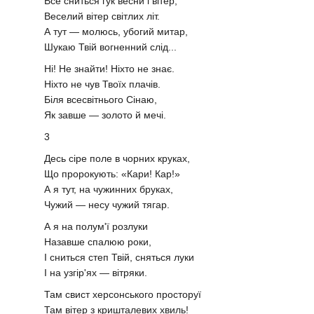
Все сниться гук весни і вітер,
Веселий вітер світлих літ.
А тут — молюсь, убогий митар,
Шукаю Твій вогненний слід...
Hi! He знайти! Ніхто не знає.
Ніхто не чув Твоїх плачів.
Біля всесвітнього Сінаю,
Як завше — золото й мечі.
3
Десь сіре поле в чорних круках,
Що пророкують: «Кари! Кар!»
А я тут, на чужинних бруках,
Чужий — несу чужий тягар.
А я на полум'ї розлуки
Назавше спалюю роки,
І сниться степ Твій, сняться луки
І на узгір'ях — вітряки.
Там свист херсонського просторуї
Там вітер з кришталевих хвиль!