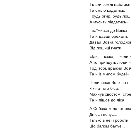
Тільки землі наїстис
Та сміло кидатись,
І будь огир, будь лош
А мусить піддатись».
І наїжився до Вовка
Та й давай брехати,
Давай Вовка голодно
Від лошиці гнати.
«Іди,— каже,— коли 
А то прийдуть люди 
Тоді тобі, вражий Вов
Та й із милом буде!»
Подивився Вовк на нь
Як на того біса,
Махнув хвостом, стр
Та й пішов до ліса.
А Собака коло стерв
Днює і ночує...
Тілько в неї і роботи,
Що балом балує...