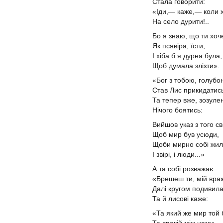
Стала говорити:
«Іди,— каже,— коли 
На село дурити!..
Бо я знаю, що ти хоч
Як псявіра, їсти,
І хіба б я дурна була,
Щоб думала злізти».
«Бог з тобою, голуб
Став Лис прикидатис
Та тепер вже, зозуле
Нічого боятись:
Вийшов указ з того св
Щоб мир був усюди,
Щоби мирно собі жи
І звірі, і люди...»
А та собі розважає:
«Брешеш ти, мій вра
Далі кругом подивил
Та й лисові каже:
«Та який же мир той