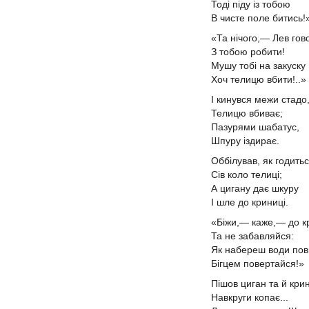
Тоді піду із тобою
В чисте поле битись!
«Та нічого,— Лев го
З тобою робити!
Мушу тобі на закуску
Хоч телицю вбити!..»
І кинувся межи стадо
Телицю вбиває;
Пазурями шабатус,
Шпуру іздирає.
Оббілував, як годитьс
Сів коло телиці;
А цигану дає шкуру
І шле до криниці.
«Біжи,— каже,— до к
Та не забавляйся:
Як набереш води пов
Бігцем повертайся!»
Пішов циган та й кр
Навкруги копає...