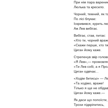
При нім пара вареник
Люлька та кресило.
Чорний, темний, як т
По лісі блукає:
Іскривився, курить лю
Аж Лев вибігає.
Вибігає, став, питає:
«Хто ти, чорний вра
«Скажи перше, хто т
Циган йому каже.
Стрепенув звір голов
«Я Лев»,— промовля
«Ти Лев собі, а я Пр
Циган одвічає...
«Ходім битисьі» — Ле
«Та ходімо, враже!
Тілько я ще не обіда
Циган йому каже.—
Як даси що попоїсти,
Трохи підкріпитись,