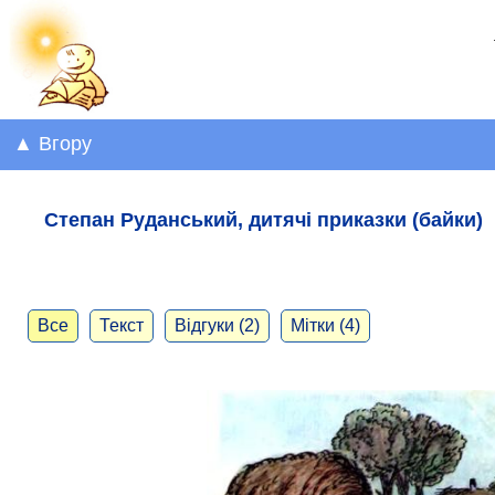
▲ Вгору
Степан Руданський, дитячі приказки (байки)
Все
Текст
Відгуки (2)
Мітки (4)