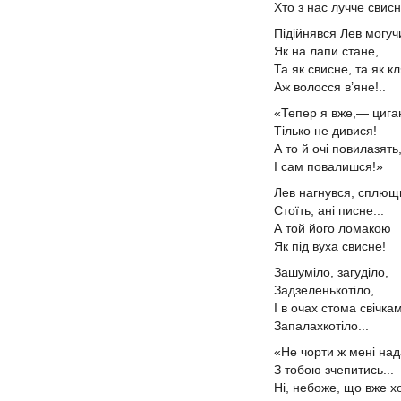
Хто з нас лучче свис
Підійнявся Лев могуч
Як на лапи стане,
Та як свисне, та як кл
Аж волосся в’яне!..
«Тепер я вже,— циг
Тілько не дивися!
А то й очі повилазять
І сам повалишся!»
Лев нагнувся, сплющ
Стоїть, ані писне...
А той його ломакою
Як під вуха свисне!
Зашуміло, загуділо,
Задзеленькотіло,
І в очах стома свічк
Запалахкотіло...
«Не чорти ж мені на
З тобою зчепитись...
Ні, небоже, що вже 