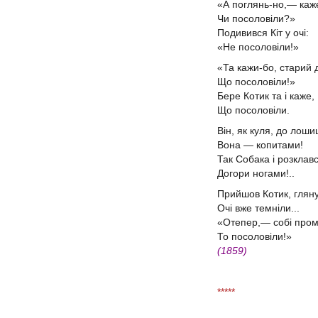
«А поглянь-но,— каже
Чи посоловіли?»
Подивився Кіт у очі:
«Не посоловіли!»
«Та кажи-бо, старий 
Що посоловіли!»
Бере Котик та і каже,
Що посоловіли.
Він, як куля, до лошиц
Вона — копитами!
Так Собака і розклав
Догори ногами!..
Прийшов Котик, глян
Очі вже темніли...
«Отепер,— собі про
То посоловіли!»
(1859)
*****