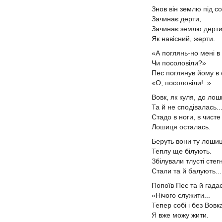
Знов він землю під 
Зачинає дерти,
Зачинає землю дерти
Як навісний, жерти.
«А поглянь-но мені в 
Чи посоловіли?»
Пес поглянув йому в о
«О, посоловіли!..»
Вовк, як куля, до лош
Та й не сподівалась..
Стадо в ноги, в чисте
Лошиця осталась.
Беруть вони ту лош
Теплу ще білують.
Збілували тлусті стег
Стали та й балують...
Попоїв Пес та й гада
«Нічого служити...
Тепер собі і без Вов
Я вже можу жити.