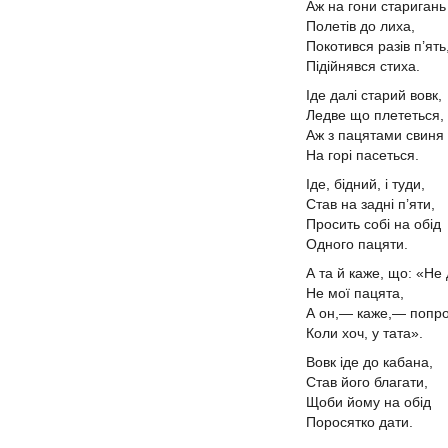
Аж на гони стариган
Полетів до лиха,
Покотився разів п’ять
Підійнявся стиха.
Іде далі старий вовк,
Ледве що плететься,
Аж з пацятами свиня
На горі пасеться.
Іде, бідний, і туди,
Став на задні п’яти,
Просить собі на обід
Одного пацяти.
А та й каже, що: «Не
Не мої пацята,
А он,— каже,— попр
Коли хоч, у тата».
Вовк іде до кабана,
Став його благати,
Щоби йому на обід
Поросятко дати.