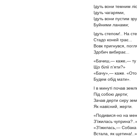
Ідуть вони темним лі
Ідуть чагарями,
Ідуть вони пустим зр
Буйними ланами;
Ідуть степом!.. На ст
Стадо коней грає...
Вовк пригнувся, погл
Здобич вибирає...
«Бачиш,— каже,— ту
Що білії п’яти?»
«Бачу»,— каже. «Ото
Будем обід мати».
І в минуті почав зем
Під собою дерти;
Зачав дерти сиру зе
Як навісний, жерти.
«Подивися-но на ме
З’їжилась чуприна?..
«З’їжилась,— Собак
Встала, як щетина!..»