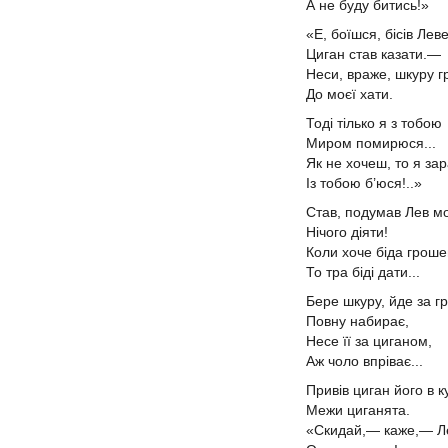
А не буду битись!»
«Е, боїшся, бісів Ле
Циган став казати.—
Неси, враже, шкуру 
До моєї хати.
Тоді тілько я з тобою
Миром помирюся...
Як не хочеш, то я за
Із тобою б’юся!..»
Став, подумав Лев м
Нічого діяти!
Коли хоче біда гроше
То тра біді дати...
Бере шкуру, йде за г
Повну набирає,
Несе її за циганом,
Аж чоло впріває...
Привів циган його в 
Межи циганята.
«Скидай,— каже,— Л