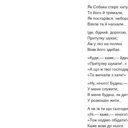
Як Собака стеріг хату
То його й тримали;
Як постарівся, небор
Взяли та й нагнали...
Іде, бідний, дорогою,
Притулку шукає;
Аж у лісі на поляні
Вовк його здибає.
«Куди,— каже,— йде
«Притулку шукати!..»
«А що ж твої господа
«Та вигнали з хати!»
«Ну, нічого! Будеш,
У мене служити;
В мене будеш, як дит
У розкошах жити...
А чи їв ти що сьогодн
«Ні,— каже,— нічого!
«Тож ходімо обідати
Каже вовк до нього.