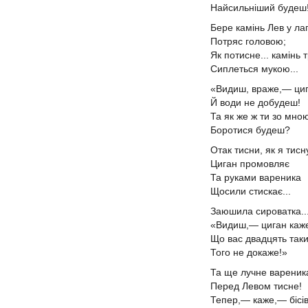
Найсильніший будеш!
Бере камінь Лев у ла
Потряс головою;
Як потисне... камінь 
Сиплеться мукою...
«Видиш, враже,— ци
Й води не добудеш!
Та як же ж ти зо мно
Боротися будеш?
Отак тисни, як я тис
Циган промовляє
Та руками вареника
Щосили стискає...
Заюшила сироватка..
«Видиш,— циган каж
Що вас двадцять таки
Того не докаже!»
Та ще лучне варени
Перед Левом тисне!
Тепер,— каже,— бісів