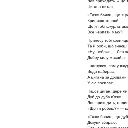
Лев приходить. «Що
Цигана питає.
«Таже бачиш, що я 
Криницю копаю!
Що я тобі шкурлата
Все черпати маю?!
Принесу тобі криниц
Та й роби, що знаєш!
«Ну, небоже,— Лев 
Добру силу маєш!..»
І нагнувся, сам у шк
Води набирає,
А цигана за дровами
У ліс посилає.
Пішов циган, дере ли
Дуб до дуба в’яже...
Лев приходить, подив
«Що ти робиш?» — к
«Таже бачиш, що ду
Докупи збираю;