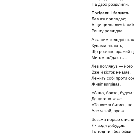
На двох розділили.
Посідали і балують.
Лев аж припадає;
А що циган вже й на
Решту розкидає.
А за ним голодні пта
Купами літають;
Що розкине вражий 
Мигом поїдають...
Лев поглянув — йог
Вже й кісток не має,
Лежить собі проти со
Живіт вигріває.
«А що, брате, будем
До цигана каже...
«Та вже ж битись, не
Але чекай, враже.
Возьми перше стисн
Як води добудеш,
То тоді ти і без бійки