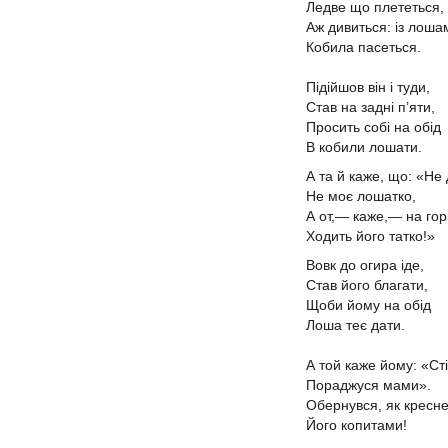
Ледве що плететься,
Аж дивиться: із лош
Кобила пасеться.
Підійшов він і туди,
Став на задні п’яти,
Просить собі на обід
В кобили лошати.
А та й каже, що: «Не
Не моє лошатко,
А от,— каже,— на гор
Ходить його татко!»
Вовк до огира іде,
Став його благати,
Щоби йому на обід
Лоша теє дати.
А той каже йому: «Ст
Пораджуся мами».
Обернувся, як кресн
Його копитами!