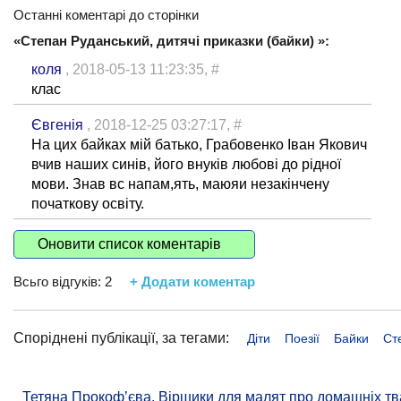
Останні коментарі до сторінки
«Степан Руданський, дитячі приказки (байки) »:
коля
, 2018-05-13 11:23:35,
#
клас
Євгенія
, 2018-12-25 03:27:17,
#
На цих байках мій батько, Грабовенко Іван Якович
вчив наших синів, його внуків любові до рідної
мови. Знав вс напам,ять, маюяи незакінчену
початкову освіту.
Оновити список коментарів
Всьго відгуків:
2
+ Додати коментар
Споріднені публікації, за тегами:
Діти
Поезії
Байки
Ст
Тетяна Прокоф’єва. Віршики для малят про домашніх тв