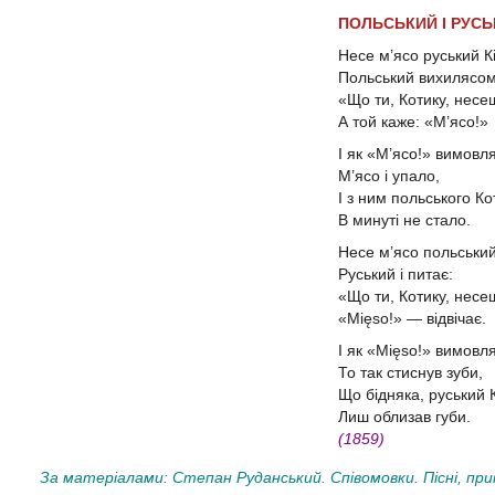
ПОЛЬСЬКИЙ І РУСЬ
Несе м’ясо руський Кі
Польський вихилясо
«Що ти, Котику, нес
А той каже: «М’ясо!»
І як «М’ясо!» вимовл
М’ясо і упало,
І з ним польського К
В минуті не стало.
Несе м’ясо польський
Руський і питає:
«Що ти, Котику, нес
«Mięso!» — відвічає.
І як «Міęsо!» вимовл
То так стиснув зуби,
Що бідняка, руський К
Лиш облизав губи.
(1859)
За матеріалами: Степан Руданський. Співомовки. Пісні, прик