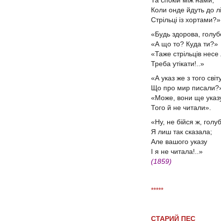
Та спокій між нами,
Коли онде йдуть до л
Стрільці із хортами?»
«Будь здорова, голуб
«А що то? Куда ти?»
«Таже стрільців несе
Треба утікати!..»
«А указ же з того світу
Що про мир писали
«Може, вони ще ука
Того й не читали».
«Ну, не бійся ж, голу
Я лиш так сказала;
Але вашого указу
І я не читала!..»
(1859)
*****
СТАРИЙ ПЕС