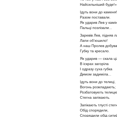
Найсильніший буде!»
Ідуть вони до каменя!
Разом поставали.
Як ударив Лев у кам
Пальці позлізали...
Заревів Лев, підняв
Лапи об’юшило!
А наш Пролев добув
Губку та кресало.
Як ударив — скала ц
В іскрах загоріла
І одразу суха губка
Димом задиміла...
Ідуть вони до телиці,
Вогонь розкладають;
Розбатовують телицю
Стегна запікають.
Запікають тлусті стег
Обід спорядили,
Спорядили обід сити