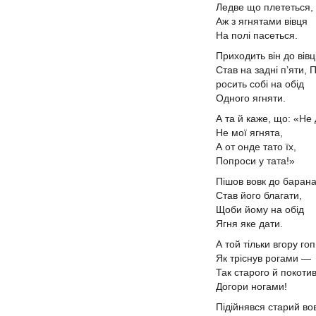
Ледве що плететься,
Аж з ягнятами вівця
На полі пасеться.
Приходить він до вівц
Став на задні п’яти, 
росить собі на обід
Одного ягняти.
А та й каже, що: «Не
Не мої ягнята,
А от онде тато їх,
Попроси у тата!»
Пішов вовк до баран
Став його благати,
Щоби йому на обід
Ягня яке дати.
А той тільки вгору го
Як тріснув рогами —
Так старого й покоти
Догори ногами!
Підійнявся старий во