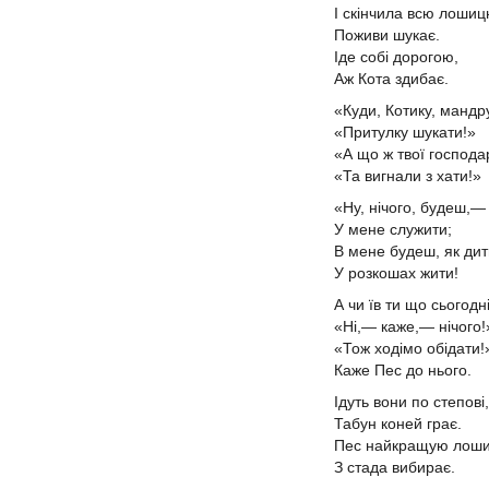
І скінчила всю лоши
Поживи шукає.
Іде собі дорогою,
Аж Кота здибає.
«Куди, Котику, манд
«Притулку шукати!»
«А що ж твої господа
«Та вигнали з хати!»
«Ну, нічого, будеш,
У мене служити;
В мене будеш, як дит
У розкошах жити!
А чи їв ти що сьогодн
«Ні,— каже,— нічого!
«Тож ходімо обідати
Каже Пес до нього.
Ідуть вони по степові,
Табун коней грає.
Пес найкращую лош
З стада вибирає.