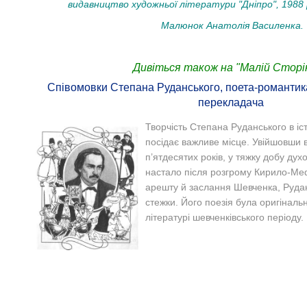
видавництво художньої літератури "Дніпро", 1988 р
Малюнок Анатолія Василенка.
Дивіться також на "Малій Сторін
Співомовки Степана Руданського, поета-романтика
перекладача
Творчість Степана Руданського в іст
посідає важливе місце. Увійшовши в
п’ятдесятих років, у тяжку добу дух
настало після розгрому Ки
рило-Меф
арешту й заслання Шевченка, Рудан
стежки. Його поезія була оригіналь
літературі шевченківського періоду.