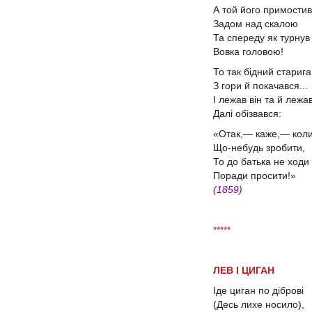
А той його примости
Задом над скалою
Та спереду як турну
Вовка головою!
То так бідний стариг
З гори й покачався...
І лежав він та й лежа
Далі обізвався:
«Отак,— каже,— кол
Що-небудь зробити,
То до батька не ходи
Поради просити!»
(1859)
*****
ЛЕВ І ЦИГАН
Іде циган по діброві
(Десь лихе носило),