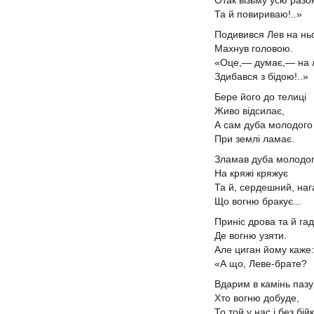
Отак візьму усю раз
Та й повириваю!..»
Подивився Лев на ньо
Махнув головою.
«Оце,— думає,— на 
Здибався з бідою!..»
Бере його до телиці
Живо відсилає,
А сам дуба молодог
При землі ламає.
Зламав дуба молодог
На кряжі кряжує
Та й, сердешний, наг
Що вогню бракує...
Приніс дрова та й гад
Де вогню узяти.
Але циган йому каже:
«А що, Леве-брате?
Вдарим в камінь паз
Хто вогню добуде,
То той у нас і без бій