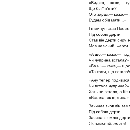
«Видиш,— каже,— т
Що білії п’яти?
Ото зараз,— каже,— з
Будем обід мати!..»
І в минуті став Пес 
Під собою дерти,
Став він дерти сиру 
Мов навісний, жерти..
«А що,— каже,— под
Чи чуприна встала?»
«Ба ні,— каже,— щос
«Та кажи, що встала!
«Ану тепер подивися
Чи встала чуприна?»
Хоть не встала, а Кіт
«Встала, як щетина».
Зачинає знов він зе
Під собою дерти,
Зачинає землю дерти
Як навісний, жерти!