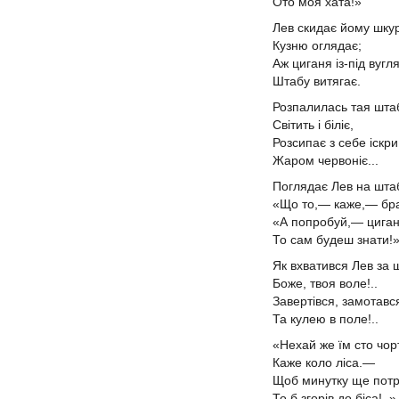
Ото моя хата!»
Лев скидає йому шкур
Кузню оглядає;
Аж циганя із-під вугл
Штабу витягає.
Розпалилась тая шта
Світить і біліє,
Розсипає з себе іскри.
Жаром червоніє...
Поглядає Лев на штаб
«Що то,— каже,— бра
«А попробуй,— цига
То сам будеш знати!
Як вхватився Лев за
Боже, твоя воле!..
Завертівся, замотав
Та кулею в поле!..
«Нехай же їм сто чор
Каже коло ліса.—
Щоб минутку ще пот
То б згорів до біса!..»