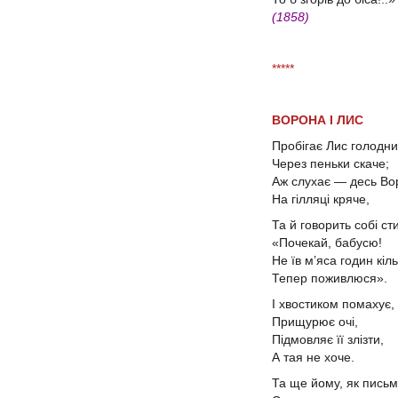
(1858)
*****
ВОРОНА І ЛИС
Пробігає Лис голодн
Через пеньки скаче;
Аж слухає — десь В
На гілляці кряче,
Та й говорить собі ст
«Почекай, бабусю!
Не їв м’яса годин кіл
Тепер поживлюся».
І хвостиком помахує,
Прищурює очі,
Підмовляє її злізти,
А тая не хоче.
Та ще йому, як пись