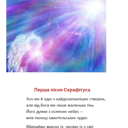
Перша пісня Серафітуса
Хоч ми й одні з найдосконаліших створінь,
але від Бога ми лише маленька тінь.
Його думки з осяяних небес –
мов пахощі єванґельських чудес.
Вбираймо вчасно їх, несімо їх у світ,