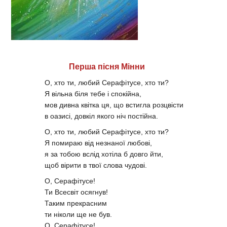
Перша пісня Мінни
О, хто ти, любий Серафітусе, хто ти?
Я вільна біля тебе і спокійна,
мов дивна квітка ця, що встигла розцвісти
в оазисі, довкіл якого ніч постійна.
О, хто ти, любий Серафітусе, хто ти?
Я помираю від незнаної любові,
я за тобою вслід хотіла б довго йти,
щоб вірити в твої слова чудові.
О, Серафітусе!
Ти Всесвіт осягнув!
Таким прекрасним
ти ніколи ще не був.
О, Серафітусе!