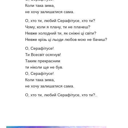
Коли така зима,
не хочу залишатися сама.
О, хто ти, любий Серафітусе, хто ти?
Чому, коли я плачу, ти не плачеш?
Невже холодний ти, як сніжні ці світи?
Невже крізь ці льоди любов мою не бачиш?
О, Серафітусе!
Ти Всесвіт осягнув!
Таким прекрасним
ти ніколи ще не був.
О, Серафітусе!
Коли така зима,
не хочу залишатися сама.
О, хто ти, любий Серафітусе, хто ти?..