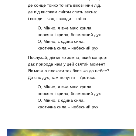
де сонце тонко точить віковічний лід,
де під високим снігом спить весна:
і всюди – час, і всюди – таїна.
О, Мінно, я вже маю крила,
неосяжні крила, безмежний дух.
О, Мінно, є єдина сила,
хаотична сила – небесний рух.
Послухай, дівчинко земна, який концерт
дає природа нам у цей святий момент.
Як можна плакати так близько до небес?
Де сяє дух, там почуття – ґротеск.
О, Мінно, я вже маю крила,
неосяжні крила, безмежний дух.
О, Мінно, є єдина сила,
хаотична сила – небесний рух.