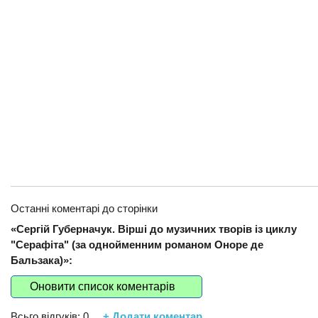
Останні коментарі до сторінки
«Сергій Губерначук. Вірші до музичних творів із циклу
"Серафіта" (за однойменним романом Оноре де
Бальзака)»:
Оновити список коментарів
Всьго відгуків:
0
+ Додати коментар