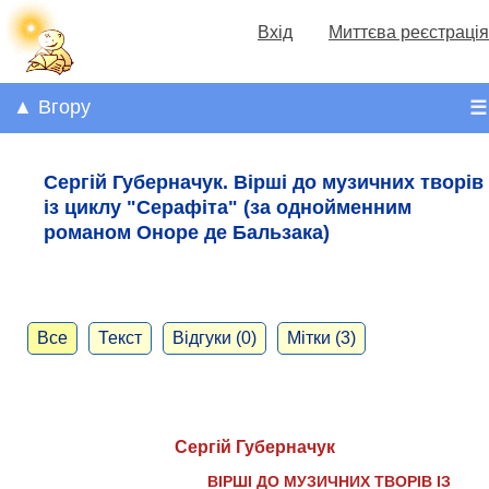
Вхід
Миттєва реєстрація
▲ Вгору
☰
Сергій Губерначук. Вірші до музичних творів
із циклу "Серафіта" (за однойменним
романом Оноре де Бальзака)
Все
Текст
Відгуки (0)
Мітки (3)
Сергій Губерначук
ВІРШІ ДО МУЗИЧНИХ ТВОРІВ ІЗ