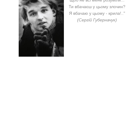
Щоб не всі мене розуміли...
Ти вбачаєш у цьому злочин?
Я вбачаю у цьому - крила!.."
(Сергій Губерначук)