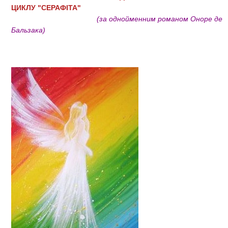
ЦИКЛУ "СЕРАФІТА"
(за однойменним романом Оноре де
Бальзака)