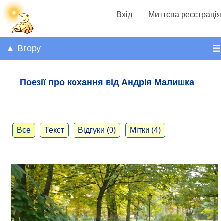
Вхід
Миттєва реєстрація
▲ Вгору
☰
Поезії про кохання від Андрія Малишка
Все
Текст
Відгуки (0)
Мітки (4)