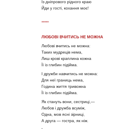
Із дніпрового рідного краю
Йди у гості, кохання моє!
*****
ЛЮБОВІ ВЧИТИСЬ НЕ МОЖНА
Любові вчитись не можна:
Таких мудреців нема,
Лиш крові краплина кожна
Її із глибин підійма.
І дружби навчитись не можна:
Для неї границь нема,
Година життя тривожна
Її із глибин підійма.
Як стануть вони, сестриці,—
Любов і дружба всуміж,
Одна, мов ясні зірниці,
А друга — гостра, як ніж.