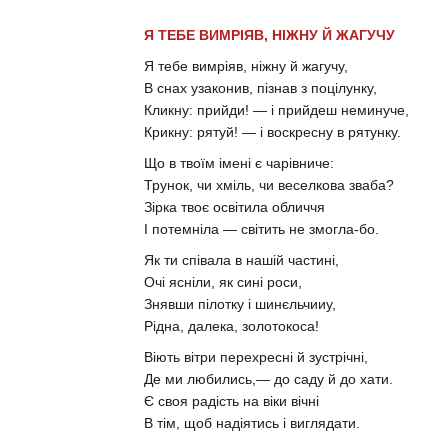
Я ТЕБЕ ВИМРІЯВ, НІЖНУ Й ЖАГУЧУ
Я тебе вимріяв, ніжну й жагучу,
В снах узаконив, пізнав з поцілунку,
Кликну: прийди! — і прийдеш неминуче,
Крикну: рятуй! — і воскресну в рятунку.
Що в твоїм імені є чарівниче:
Трунок, чи хміль, чи веселкова зваба?
Зірка твоє освітила обличчя
І потемніла — світить не змогла-бо.
Як ти співала в нашій частині,
Очі ясніли, як сині роси,
Знявши пілотку і шинєльчииу,
Рідна, далека, золотокоса!
Віють вітри перехресні й зустрічні,
Де ми любились,— до саду й до хати.
Є своя радість на віки вічні
В тім, щоб надіятись і виглядати.