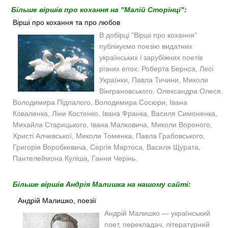
Більше віршів про кохання на "Малій Сторінці":
Вірші про кохання та про любов
В добірці "Вірші про кохання"
публікуємо поезію видатних
українських і зарубіжних поетів
різних епох: Роберта Бернса, Лесі
Українки, Павла Тичини, Миколи
Вінграновського, Олександра Олеся,
Володимира Підпалого, Володимира Сосюри, Івана
Коваленка, Ліни Костенко, Івана Франка, Василя Симоненка,
Михайла Старицького, Івана Малковича, Миколи Вороного,
Христі Алчевської, Миколи Томенка, Павла Грабовського,
Григорія Воробкевича, Сергія Мартоса, Василя Щурата,
Пантелеймона Куліша, Ганни Черінь.
Більше віршів Андрія Малишка на нашому сайті:
Андрій Малишко, поезії
Андрій Малишко — український
поет, перекладач, літературний