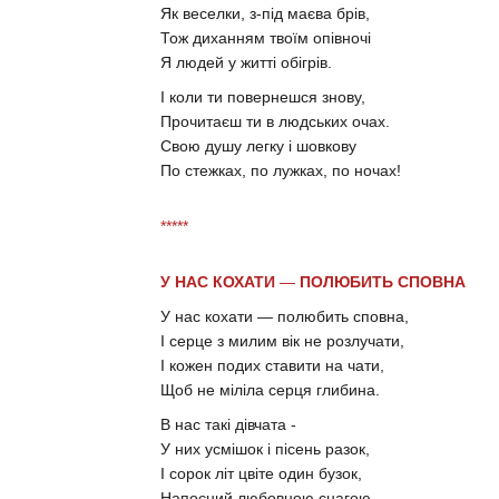
Як веселки, з-під маєва брів,
Тож диханням твоїм опівночі
Я людей у житті обігрів.
І коли ти повернешся знову,
Прочитаєш ти в людських очах.
Свою душу легку і шовкову
По стежках, по лужках, по ночах!
*****
У НАС КОХАТИ
—
ПОЛЮБИТЬ СПОВНА
У нас кохати — полюбить сповна,
І серце з милим вік не розлучати,
І кожен подих ставити на чати,
Щоб не міліла серця глибина.
В нас такі дівчата -
У них усмішок і пісень разок,
І сорок літ цвіте один бузок,
Напоєний любовною снагою.