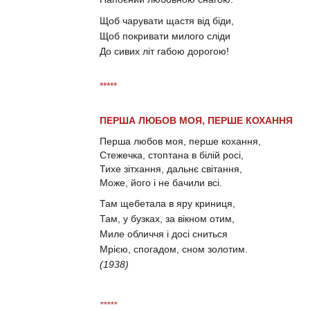
Щоб чарувати щастя від біди,
Щоб покривати милого сліди
До сивих літ габою дорогою!
*****
ПЕРША ЛЮБОВ МОЯ, ПЕРШЕ КОХАННЯ
Перша любов моя, перше кохання,
Стежечка, стоптана в білій росі,
Тихе зітхання, дальнє світання,
Може, його і не бачили всі.
Там щебетала в яру криниця,
Там, у бузках, за вікном отим,
Миле обличчя і досі сниться
Мрією, спогадом, сном золотим.
(1938)
*****