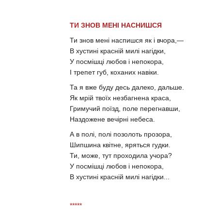
ТИ ЗНОВ МЕНІ НАСНИШСЯ
Ти знов мені наспишся як і вчора,—
В хустині красній милі нагідки,
У посмішці любов і непокора,
І трепет губ, коханих навіки.
Та я вже буду десь далеко, дальше.
Як мрій твоїх незбагнена краса,
Гримучий поїзд, поле перегнавши,
Наздожене вечірні небеса.
А в полі, полі позолоть прозора,
Шипшина квітне, яряться гудки.
Ти, може, тут проходила учора?
У посмішці любов і непокора,
В хустині красній милі нагідки...
*****