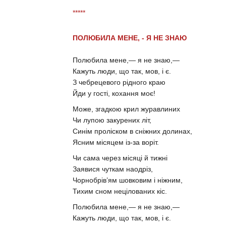
*****
ПОЛЮБИЛА МЕНЕ, - Я НЕ ЗНАЮ
Полюбила мене,— я не знаю,—
Кажуть люди, що так, мов, і є.
З чебрецевого рідного краю
Йди у гості, кохання моє!
Може, згадкою крил журавлиних
Чи лупою закурених літ,
Синім проліском в сніжних долинах,
Ясним місяцем із-за воріт.
Чи сама через місяці й тижні
Заявися чуткам наодріз,
Чорнобрів’ям шовковим і ніжним,
Тихим сном нецілованих кіс.
Полюбила мене,— я не знаю,—
Кажуть люди, що так, мов, і є.