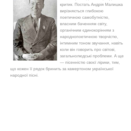
критик. Постать Андрія Малишка
вирізняється глибокою
поетичною самобутністю,
власним баченням світу,
органічним єдинокорінням з
народнопоетичною творчістю,
інтимним тоном звучання, навіть
коли він говорить про світові,
загальнолюдські проблеми. А ще
— пісенністю своєї лірики, тим,
що кожен її рядок бринить за камертоном української
народної пісні.