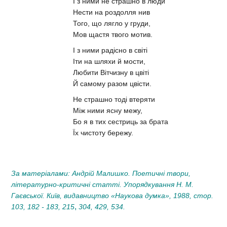
І з ними не страшно в люди
Нести на роздолля нив
Того, що лягло у груди,
Мов щастя твого мотив.
І з ними радісно в світі
Іти на шляхи й мости,
Любити Вітчизну в цвіті
Й самому разом цвісти.
Не страшно тоді втеряти
Між ними ясну межу,
Бо я в тих сестриць за брата
Їх чистоту бережу.
За матеріалами: Андрій Малишко. Поетичні твори,
літературно-критичні статті. Упорядкування Н. М.
Гаєвської. Київ, видавництво «Наукова думка», 1988, стор.
,
103,
182 - 183, 215
304, 429, 534.