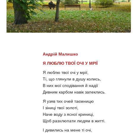
Андрій Малишко
Я ЛЮБЛЮ ТВОЇ ОЧІ У МРІЇ
Я люблю твої очі у мрії,
Ті, що глянули в душу колись,
В них мої сподівання й надії
Дивним карбом навік запеклись.
Я узяв тих очей таємницю
І зіниці твої золоті,
Наче воду з ясної криниці,
Щоб разхлюпати людям в житті.
І дивились на мене ті очі,