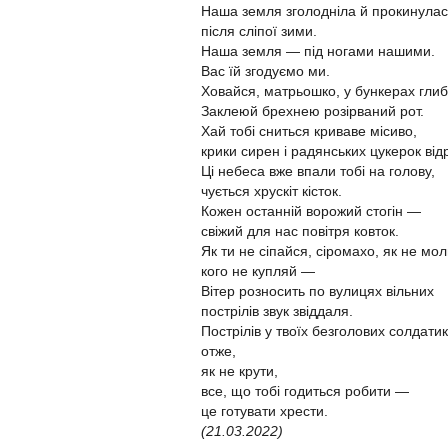
Наша земля зголодніла й прокинула
після сліпої зими.
Наша земля — під ногами нашими.
Вас їй згодуємо ми.
Ховайся, матрьошко, у бункерах гли
Заклеюй брехнею розірваний рот.
Хай тобі сниться криваве місиво,
крики сирен і радянських цукерок від
Ці небеса вже впали тобі на голову,
чується хрускіт кісток.
Кожен останній ворожий стогін —
свіжий для нас повітря ковток.
Як ти не сіпайся, сіромахо, як не мо
кого не купляй —
Вітер розносить по вулицях вільних
пострілів звук звіддаля.
Пострілів у твоїх безголових солдатик
отже,
як не крути,
все, що тобі годиться робити —
це готувати хрести.
(21.03.2022)