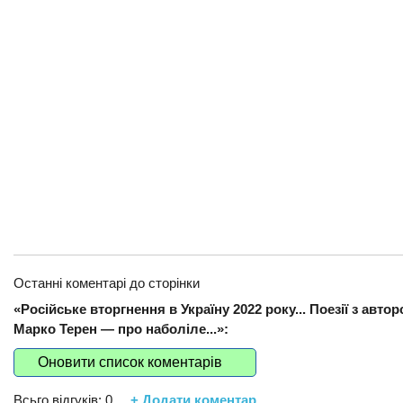
Останні коментарі до сторінки
«Російське вторгнення в Україну 2022 року... Поезії з авто
Марко Терен — про наболіле...»:
Оновити список коментарів
Всьго відгуків:
0
+ Додати коментар