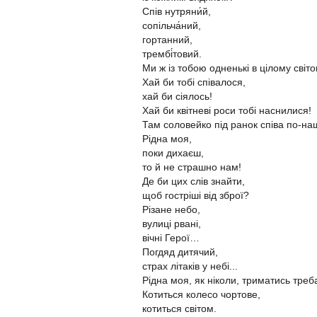
Спів нутряни́й,
сопільча́ний,
гортанний,
трембі́товий.
Ми ж із тобою одненькі в цілому світ
Хай би тобі співалося,
хай би сіялось!
Хай би квітневі роси тобі наснилися!
Там соловейко під ранок співа по-
Рідна моя,
поки дихаєш,
то й не страшно нам!
Де би цих слів знайти,
щоб гостріші від зброї?
Різане небо,
вулиці рвані,
вічні Герої…
Погдяд дитячий,
страх літаків у небі...
Рідна моя, як ніколи, триматись треб
Котиться колесо чортове,
котиться світом.