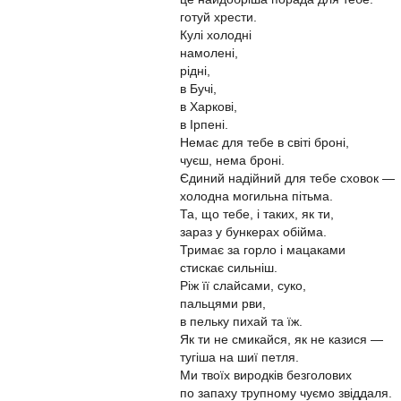
готуй хрести.
Кулі холодні
намолені,
рідні,
в Бучі,
в Харкові,
в Ірпені.
Немає для тебе в світі броні,
чуєш, нема броні.
Єдиний надійний для тебе сховок —
холодна могильна пітьма.
Та, що тебе, і таких, як ти,
зараз у бункерах обійма.
Тримає за горло і мацаками
стискає сильніш.
Ріж її слайсами, суко,
пальцями рви,
в пельку пихай та їж.
Як ти не смикайся, як не казися —
тугіша на шиї петля.
Ми твоїх виродків безголових
по запаху трупному чуємо звіддаля.