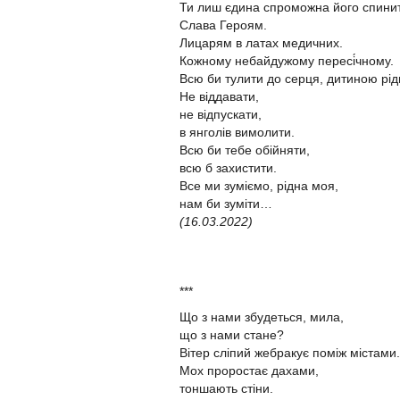
Ти лиш єдина спроможна його спини
Слава Героям.
Лицарям в латах медичних.
Кожному небайдужому пересі́чному.
Всю би тулити до серця, дитиною рі
Не віддавати,
не відпускати,
в янголів вимолити.
Всю би тебе обійняти,
всю б захистити.
Все ми зуміємо, рідна моя,
нам би зуміти…
(16.03.2022)
***
Що з нами збудеться, мила,
що з нами стане?
Вітер сліпий жебракує поміж містами
Мох проростає дахами,
тоншають стіни.