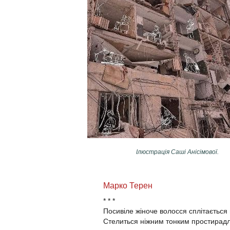
Ілюстрація Саші Анісімової.​
Марко Терен
* * *
Посивіле жіноче волосся сплітається в
Стелиться ніжним тонким простирад