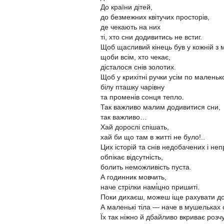
До країни дітей,
до безмежних квітучих просторів,
де чекають на них
ті, хто сни додивитись не встиг.
Щоб щасливий кінець був у кожній з 
щоби всім, хто чекає,
дісталося снів золотих.
Щоб у крихітні ручки усім по малень
білу пташку чарівну
та променів сонця тепло.
Так важливо малим додивитися сни,
так важливо…
Хай дорослі спішать,
хай би що там в житті не було!..
Цих історій та снів недобачених і не
обпікає відсутність,
болить неможливість пуста.
А годинник мовчить,
наче стрілки намі́цно пришиті.
Поки дихаєш, можеш іще рахувати до
А маленькі тіла — наче в мушельках
Їх так ніжно й дбайливо вкриває розч