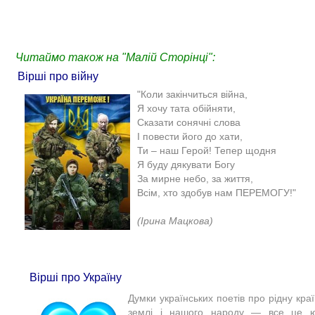
Читаймо також на "Малій Сторінці":
Вірші про війну
"Коли закінчиться війна,
Я хочу тата обійняти,
Сказати сонячні слова
І повести його до хати,
Ти – наш Герой! Тепер щодня
Я буду дякувати Богу
За мирне небо, за життя,
Всім, хто здобув нам ПЕРЕМОГУ!"
(Ірина Мацкова)​
Вірші про Україну
Думки українських поетів про рідну країн
землі і нашого народу — все це юн