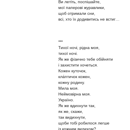
Ви летіть, поспішайте,
мої паперові журавлики,
щоб отримали сни,
всі, хто їх додивитись не встиг…
***
Тихої ночі, рідна моя,
тихої ночі.
Як же фізично тебе обійняти
і захистити хочеться.
Кожен куточок,
кла́птичок кожен,
кожну родину.
Мила моя.
Неймовірна моя.
Україно.
Як же вдихнути так,
як же, скажи,
так видихнути,
щоби тобі робилося легше
із кожним видихом?