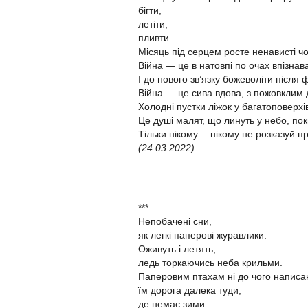
бігти,
летіти,
пливти.
Місяць під серцем росте ненависті ч
Війна — це в натовпі по очах впізнава
І до нового зв’язку божеволіти після
Війна — це сива вдова, з пожовклим
Холодні пустки ліжок у багатоповерхі
Це душі малят, що линуть у небо, по
Тільки нікому… нікому не розказуй п
(24.03.2022)
***
Непобачені сни,
як легкі паперові журавлики.
Оживуть і летять,
ледь торкаючись неба крильми.
Паперовим птахам ні до чого написа
їм дорога далека туди,
де немає зими.