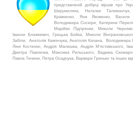
представленій добірці віршів про Ук
Шкрумеляка, Наталки Талиманчук,
Кравченко, Яни Яковенко, Василя
Володимира Сосюри, Катерини Переліс
Марійки Підгірянки, Миколи Чернявс
Іванни Блажкевич, Грицька Бойка, Миколи Вінграновськог
Забіли, Анатолія Камінчука, Анатолія Качана, Володимира 
Ліни Костенко, Андрія Малишка, Андрія М’ястківського, Ів
Дмитра Павличка, Максима Рильського, Вадима Скомаро
Павла Тичини, Петра Осадчука, Варвари Гринько та інших від