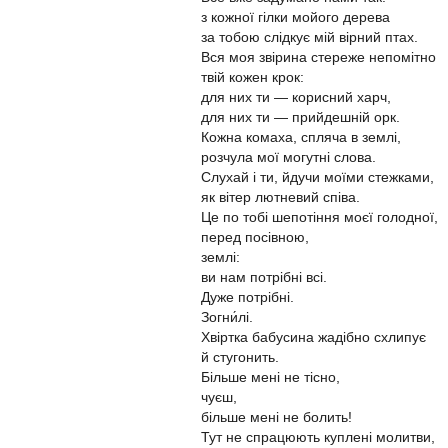
з кожної гілки мойого дерева
за тобою слідкує мій вірний птах.
Вся моя звірина стереже непомітно
твій кожен крок:
для них ти — корисний харч,
для них ти — прийдешній орк.
Кожна комаха, спляча в землі,
розчула мої могутні слова.
Слухай і ти, йдучи моїми стежками,
як вітер лютневий співа.
Це по тобі шепотіння моєї голодної,
перед посівною,
землі:
ви нам потрібні всі.
Дуже потрібні.
Зогни́лі.
Хвіртка бабусина жадібно схлипує
й стугонить.
Більше мені не тісно,
чуєш,
більше мені не болить!
Тут не спрацюють куплені молитви,