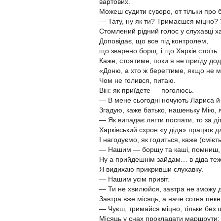
вартових.
Можеш судити суворо, от тільки про б
— Тату, ну як ти? Тримаєшся міцно? 
Стомлений рідний голос у слухавці х
Доповідає, що все під контролем,
що зварено борщ, і що Харків стоїть.
Каже, стоятиме, поки я не приїду дод
«Доню, а хто ж берегтиме, якщо не 
Чом не голився, питаю.
Він: як приїдете — поголюсь.
— В мене сьогодні ночують Лариса й
Згадую, каже батько, нашеньку Мію,
— Як випадає лягти поспати, то за 
Харківський схрон «у діда» працює дл
І нагодуємо, як годиться, каже (смієт
— Нашим — борщу та каші, помниш, 
Ну а прийдешнім зайдам… в діда теж
Я видихаю прикривши слухавку.
— Нашим усім привіт.
— Ти не хвилюйся, завтра не зможу 
Завтра вже місяць, а наче сотня пек
— Чуєш, тримайся міцно, тільки без 
Місяць у снах прокладати маршрути