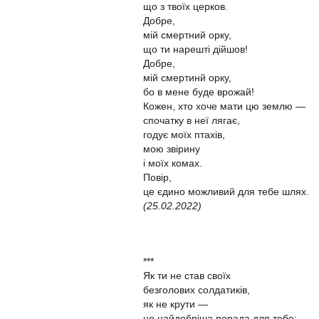
що з твоїх церков.
Добре,
мій смертний орку,
що ти нарешті дійшов!
Добре,
мій смертинй орку,
бо в мене буде врожай!
Кожен, хто хоче мати цю землю —
спочатку в неї лягає,
годує моїх птахів,
мою звірину
і моїх комах.
Повір,
це єдино можливий для тебе шлях.
(25.02.2022)
***
Як ти не став своїх
безголових солдатиків,
як не крути —
це найдобріша порада для тебе: