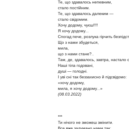
Те, що здавалось непевним,
стало постійним.
Те, що здавалось далеким —
стало свідомим.
Хочу додому, чуєш!!!!
Я хочу додому...
Спогад пече, розлука гірчить безпідс
Що з нами збудеться,
мила,
що з нами стане?..
Там, де, здавалось, завтра, настало 
Наші тіла годовані,
душі — голодні.
І уві сні так беззахисно й підсвідомо:
«хочу додому,
мила, я хочу додому...»
(08.03.2022)
***
Ти нічого не зможеш змінити.
Все вже задумано нами так: