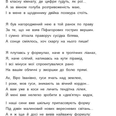
В класну кімнату, де цифри гудуть, як рої...
А за вікном голуба розтривоженість маю,
І в мене в щоденнику двійка похмура стоїть.
Я був нагороджений нею в той ранок по праву
За те, що не взяв Піфагорових гострих вершин.
І сумно зітхала праворуч сусідка білява,
А сонце сміялось, хоч скаргу на нього пиши!
Я плутавсь у формулах, наче в тропічних ліанах,
Я, наче сліпий, натикавсь на кути пірамід,
І всі мінуси мої спроектувалися рано
На вашім обличчі у зморшки до болю прямі.
Ах, Віро Іванівно, гуси ячать над землею,
І роки, мов гуси, зникають за вічний кордон...
А вам уже в коси не личить тендітна лілея,
Й мені вже нелегко зробити в «дев’ятку» кидок,
І наші сини вже шкільну припасовують форму
Під дзвін малиновий нових вересневих світань...
А я ж іще й досі не вивів найважчу формулу: