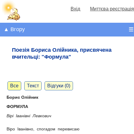
Вхід
Миттєва реєстрація
▲ Вгору
☰
Поезія Бориса Олійника, присвячена
вчительці: "Формула"
Все
Текст
Відгуки (0)
Борис Олійник
ФОРМУЛА
Вірі Іванівні Левкович
Віро Іванівно, спогадом перевисаю