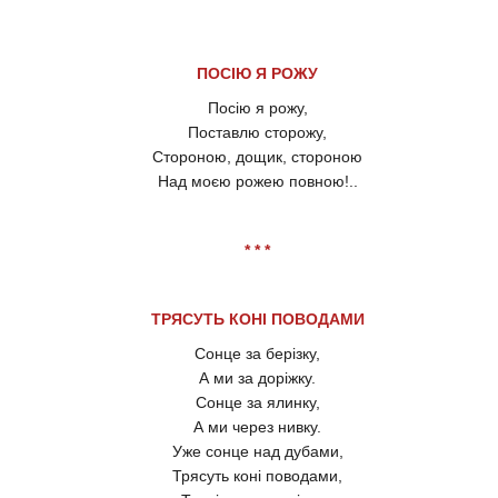
ПОСІЮ Я РОЖУ
Посію я рожу,
Поставлю сторожу,
Стороною, дощик, стороною
Над моєю рожею повною!..
* * *
ТРЯСУТЬ КОНІ ПОВОДАМИ
Сонце за берізку,
А ми за доріжку.
Сонце за ялинку,
А ми через нивку.
Уже сонце над дубами,
Трясуть коні поводами,