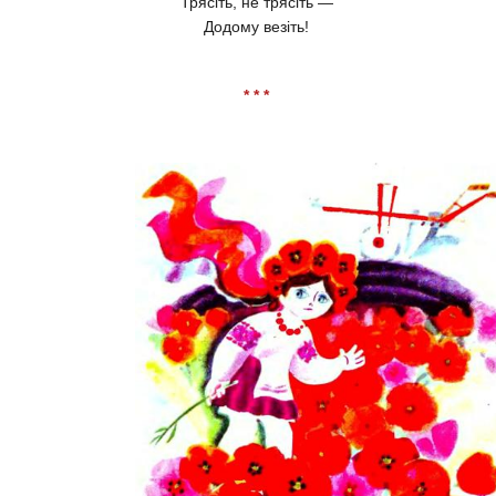
Трясіть, не трясіть —
Додому везіть!
* * *