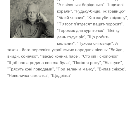
"А в кізоньки борідонька", "Індикові
корали", "Рудьку-бицю, їж травицю",
"Білий човник", "Хто загубив підкову",
"П'ятсот п'ятдесят пацят-поросят",
"Теремок для куряточок", "Влітку
день годує рік", "Що робить
мельник", "Пухова сніговиця". А
також - його переспіви українських народних пісень:
"Вийди,
вийди, сонечко", "Івасьо коника пасе", "Сто кіп і снопочок",
"Щоб наша родина весела була", "Посію я рожу", "Білі гуси",
"Трясуть коні поводами", "При зеленім мачку", "Випав сніжок",
"Невеличка сімеєчка", "Щедрівка".