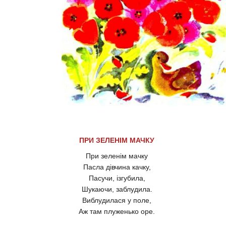
ПРИ ЗЕЛЕНІМ МАЧКУ
При зеленім мачку
Пасла дівчина качку,
Пасучи, ізгубила,
Шукаючи, заблудила.
Виблудилася у поле,
Аж там плуженько оре.