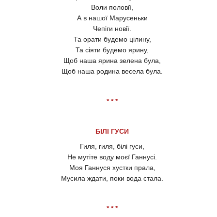
Воли половії,
А в нашої Марусеньки
Чепіги новії.
Та орати будемо цілину,
Та сіяти будемо ярину,
Щоб наша ярина зелена була,
Щоб наша родина весела була.
* * *
БІЛІ ГУСИ
Гиля, гиля, білі гуси,
Не мутіте воду моєї Ганнусі.
Моя Ганнуся хустки прала,
Мусила ждати, поки вода стала.
* * *