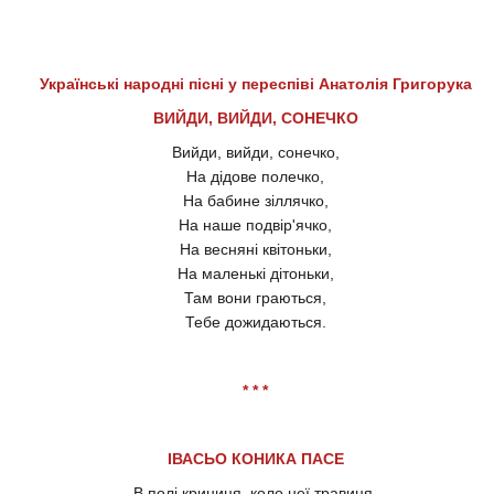
Українські народні пісні у переспіві Анатолія Григорука
ВИЙДИ, ВИЙДИ, СОНЕЧКО
Вийди, вийди, сонечко,
На дідове полечко,
На бабине зіллячко,
На наше подвір'ячко,
На весняні квітоньки,
На маленькі дітоньки,
Там вони граються,
Тебе дожидаються.
* * *
ІВАСЬО КОНИКА ПАСЕ
В полі криниця, коло неї травиця,