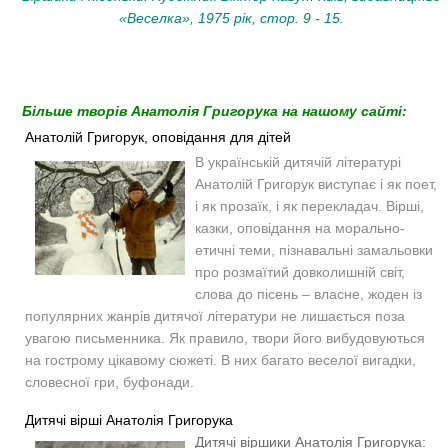
«Веселка», 1975 рік, стор. 9 - 15.
Більше творів Анатолія Григорука на нашому сайті:
Анатолій Григорук, оповідання для дітей
В українській дитячій літературі
Анатолій Григорук виступає і як поет,
і як прозаїк, і як перекладач. Вірші,
казки, оповідання на морально-
етичні теми, пізнавальні замальовки
про розмаїтий довколишній світ,
слова до пісень – власне, жоден із
популярних жанрів дитячої літератури не лишається поза
увагою письменника. Як правило, твори його вибудовуються
на гострому цікавому сюжеті. В них багато веселої вигадки,
словесної гри, буфонади.
Дитячі вірші Анатолія Григорука
Дитячі віршики Анатолія Григорука: