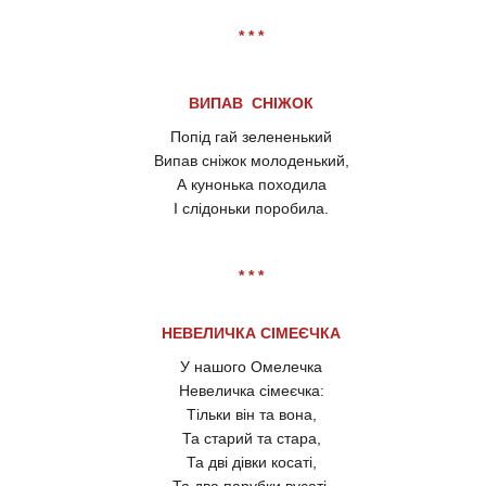
* * *
ВИПАВ СНІЖОК
Попід гай зелененький
Випав сніжок молоденький,
А кунонька походила
І слідоньки поробила.
* * *
НЕВЕЛИЧКА СІМЕЄЧКА
У нашого Омелечка
Невеличка сімеєчка:
Тільки він та вона,
Та старий та стара,
Та дві дівки косаті,