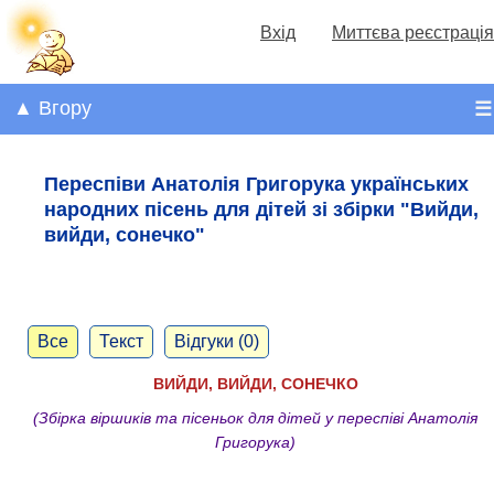
Вхід
Миттєва реєстрація
▲ Вгору
☰
Переспіви Анатолія Григорука українських
народних пісень для дітей зі збірки "Вийди,
вийди, сонечко"
Все
Текст
Відгуки (0)
ВИЙДИ, ВИЙДИ, СОНЕЧКО
(Збірка віршиків та пісеньок для дітей у переспіві Анатолія
Григорука)