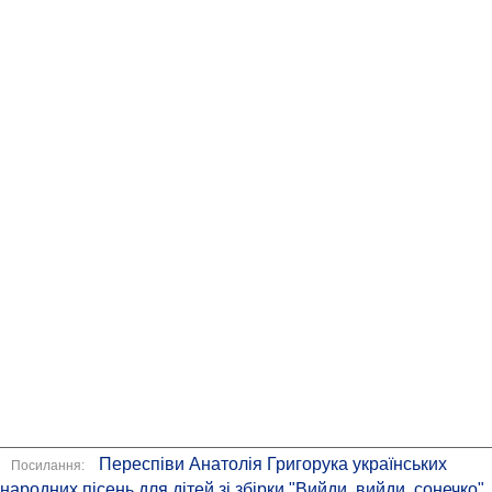
Переспіви Анатолія Григорука українських
Посилання:
народних пісень для дітей зі збірки "Вийди, вийди, сонечко"