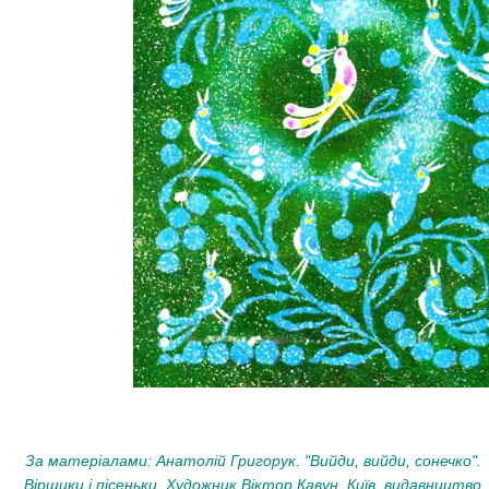
За матеріалами: Анатолій Григорук. "Вийди, вийди, сонечко".
Віршики і пісеньки. Художник Віктор Кавун. Київ, видавництво