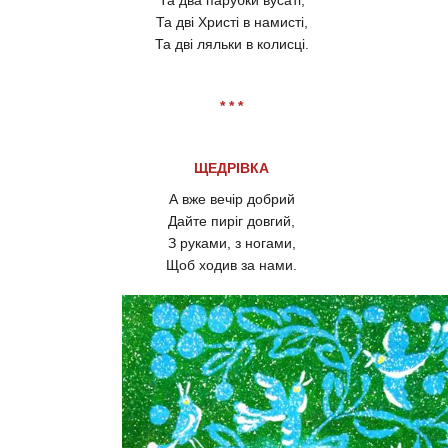
Та два парубки вусаті,
Та дві Христі в намисті,
Та дві ляльки в колисці.
* * *
ЩЕДРІВКА
А вже вечір добрий
Дайте пиріг довгий,
З руками, з ногами,
Щоб ходив за нами.