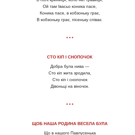
Ой там Івасьо коника пасе,
Коника пасе, в кобзоньку грає,
В кобзоньку грає, пісеньку співає.
* * *
СТО КІП І СНОПОЧОК
Добра була нива —
Сто кіп жита зродила,
Сто кіп і снопочок
Дівоньці на віночок.
* * *
ЩОБ НАША РОДИНА ВЕСЕЛА БУЛА
Що в нашого Павлусенька