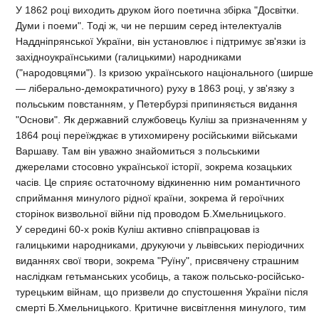
У 1862 році виходить друком його поетична збірка "Досвітки.
Думи і поеми". Тоді ж, чи не першим серед інтелектуалів
Наддніпрянської України, він установлює і підтримує зв'язки із
західноукраїнськими (галицькими) народниками
("народовцями"). Із кризою українського національного (ширше
— ліберально-демократичного) руху в 1863 році, у зв'язку з
польським повстанням, у Петербурзі припиняється видання
"Основи". Як державний службовець Куліш за призначенням у
1864 році переїжджає в утихомирену російськими військами
Варшаву. Там він уважно знайомиться з польськими
джерелами стосовно української історії, зокрема козацьких
часів. Це сприяє остаточному відкиненню ним романтичного
сприймання минулого рідної країни, зокрема й героїчних
сторінок визвольної війни під проводом Б.Хмельницького.
У середині 60-х років Куліш активно співпрацював із
галицькими народниками, друкуючи у львівських періодичних
виданнях свої твори, зокрема "Руїну", присвячену страшним
наслідкам гетьманських усобиць, а також польсько-російсько-
турецьким війнам, що призвели до спустошення України після
смерті Б.Хмельницького. Критичне висвітлення минулого, тим