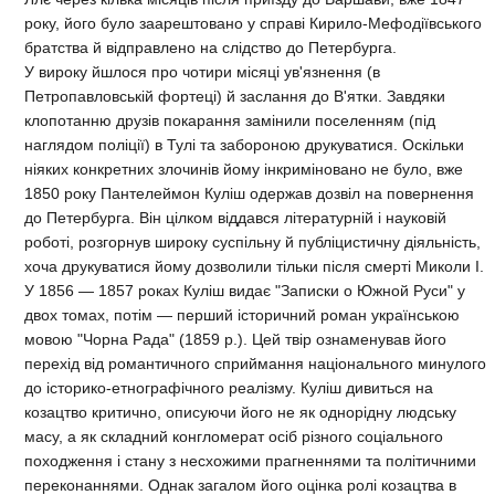
року, його було заарештовано у справі Кирило-Мефодіївського
братства й відправлено на слідство до Петербурга.
У вироку йшлося про чотири місяці ув'язнення (в
Петропавловській фортеці) й заслання до В'ятки. Завдяки
клопотанню друзів покарання замінили поселенням (під
наглядом поліції) в Тулі та забороною друкуватися. Оскільки
ніяких конкретних злочинів йому інкриміновано не було, вже
1850 року Пантелеймон Куліш одержав дозвіл на повернення
до Петербурга. Він цілком віддався літературній і науковій
роботі, розгорнув широку суспільну й публіцистичну діяльність,
хоча друкуватися йому дозволили тільки після смерті Миколи І.
У 1856 — 1857 роках Куліш видає "Записки о Южной Руси" у
двох томах, потім — перший історичний роман українською
мовою "Чорна Рада" (1859 р.). Цей твір ознаменував його
перехід від романтичного сприймання національного минулого
до історико-етнографічного реалізму. Куліш дивиться на
козацтво критично, описуючи його не як однорідну людську
масу, а як складний конгломерат осіб різного соціального
походження і стану з несхожими прагненнями та політичними
переконаннями. Однак загалом його оцінка ролі козацтва в