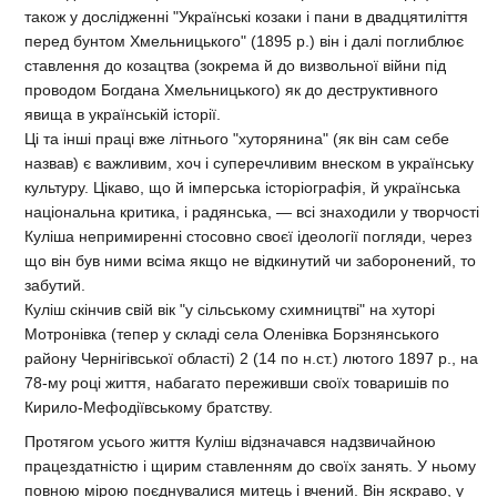
також у дослідженні "Українські козаки і пани в двадцятиліття
перед бунтом Хмельницького" (1895 р.) він і далі поглиблює
ставлення до козацтва (зокрема й до визвольної війни під
проводом Богдана Хмельницького) як до деструктивного
явища в українській історії.
Ці та інші праці вже літнього "хуторянина" (як він сам себе
назвав) є важливим, хоч і суперечливим внеском в українську
культуру. Цікаво, що й імперська історіографія, й українська
національна критика, і радянська, — всі знаходили у творчості
Куліша непримиренні стосовно своєї ідеології погляди, через
що він був ними всіма якщо не відкинутий чи заборонений, то
забутий.
Куліш скінчив свій вік "у сільському схимництві" на хуторі
Мотронівка (тепер у складі села Оленівка Борзнянського
району Чернігівської області) 2 (14 по н.ст.) лютого 1897 р., на
78-му році життя, набагато переживши своїх товаришів по
Кирило-Мефодіївському братству.
Протягом усього життя Куліш відзначався надзвичайною
працездатністю і щирим ставленням до своїх занять. У ньому
повною мірою поєднувалися митець і вчений. Він яскраво, у