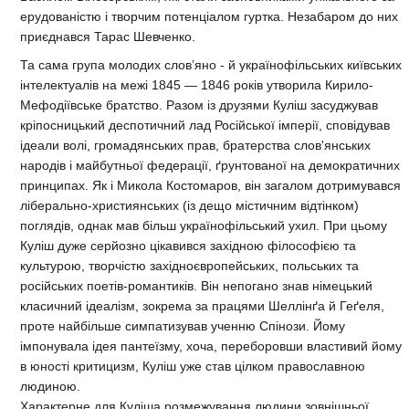
ерудованістю і творчим потенціалом гуртка. Незабаром до них
приєднався Тарас Шевченко.
Та сама група молодих слов’яно - й українофільських київських
інтелектуалів на межі 1845 — 1846 років утворила Кирило-
Мефодіївське братство. Разом із друзями Куліш засуджував
кріпосницький деспотичний лад Російської імперії, сповідував
ідеали волі, громадянських прав, братерства слов'янських
народів і майбутньої федерації, ґрунтованої на демократичних
принципах. Як і Микола Костомаров, він загалом дотримувався
ліберально-християнських (із дещо містичним відтінком)
поглядів, однак мав більш українофільський ухил. При цьому
Куліш дуже серйозно цікавився західною філософією та
культурою, творчістю західноєвропейських, польських та
російських поетів-романтиків. Він непогано знав німецький
класичний ідеалізм, зокрема за працями Шеллінґа й Геґеля,
проте найбільше симпатизував ученню Спінози. Йому
імпонувала ідея пантеїзму, хоча, переборовши властивий йому
в юності критицизм, Куліш уже став цілком православною
людиною.
Характерне для Куліша розмежування людини зовнішньої