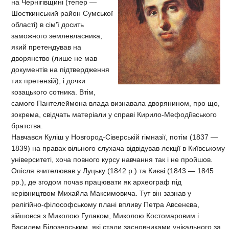
на Чернігівщині (тепер —
Шосткинський район Сумської
області) в сім'ї досить
заможного землевласника,
який претендував на
дворянство (лише не мав
документів на підтвердження
тих претензій), і дочки
козацького сотника. Втім,
самого Пантелеймона влада визнавала дворянином, про що,
зокрема, свідчать матеріали у справі Кирило-Мефодіївського
братства.
Навчався Куліш у Новгород-Сіверській гімназії, потім (1837 —
1839) на правах вільного слухача відвідував лекції в Київському
університеті, хоча повного курсу навчання так і не пройшов.
Опісля вчителював у Луцьку (1842 р.) та Києві (1843 — 1845
рр.), де згодом почав працювати як археограф під
керівництвом Михайла Максимовича. Тут він зазнав у
релігійно-філософському плані впливу Петра Авсенєва,
зійшовся з Миколою Гулаком, Миколою Костомаровим і
Василем Білозерським, які стали засновниками унікального за