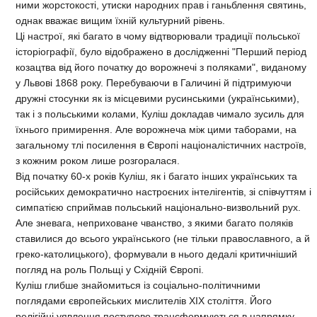
ними жорстокості, утиски народних прав і ганьблення святинь,
однак вважає вищим їхній культурний рівень.
Ці настрої, які багато в чому відтворювали традиції польської
історіографії, було відображено в дослідженні "Перший період
козацтва від його початку до ворожнечі з поляками", виданому
у Львові 1868 року. Перебуваючи в Галичині й підтримуючи
дружні стосунки як із місцевими русинськими (українськими),
так і з польськими колами, Куліш докладав чимало зусиль для
їхнього примирення. Але ворожнеча між цими таборами, на
загальному тлі посилення в Європі націоналістичних настроїв,
з кожним роком лише розгоралася.
Від початку 60-х років Куліш, як і багато інших українських та
російських демократично настроєних інтелігентів, зі співчуттям і
симпатією сприймав польський національно-визвольний рух.
Але зневага, неприховане чванство, з якими багато поляків
ставилися до всього українського (не тільки православного, а й
греко-католицького), формували в нього дедалі критичніший
погляд на роль Польщі у Східній Європі.
Куліш глибше знайомиться із соціально-політичними
поглядами європейських мислителів XIX століття. Його
релігійні уявлення поступово трансформуються в напрямку