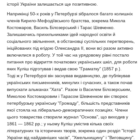
історії України залишається ще позитивною.
Наприкінці 50-х років у Петербурзі зібралося багато колишніх
членів Кирило-Мефодіївського братства, зокрема Микола
Костомаров, Василь Білозерський і Тарас Шевченко.
Залишаючись прихильниками ідей народної освіти й
соціального звільнення, в обстановці суспільних перетворень,
ініційованих під егідою Олександра II, вони всі разом активно
включилися в роботу. У той час на урядовому рівні постало
питання про відкриття початкових українських шкіл, для роботи
яких Куліш підготував і видав свою "Граматку" (1857 р.).
Тоді ж у Петербурзі він заснував видавництво, де публікував
українських письменників, минулих і сучасних, а також почав
випускати альманах "Хата". Разом із Василем Білозерським,
Миколою Костомаровим і Тарасом Шевченком він створює
петербурзьку українську "Громаду", більшість представників
якої стояла на ліберально-демократичних позиціях. Члени
цього товариства створили журнал "Основа", що виходив у
1861 — 1862 рр.; у ньому Куліш умістив кілька своїх
літературних та історичних творів, зокрема один розділ "Історії
України від найдавніших часів", "Хмельнищину" і "Виговщину".