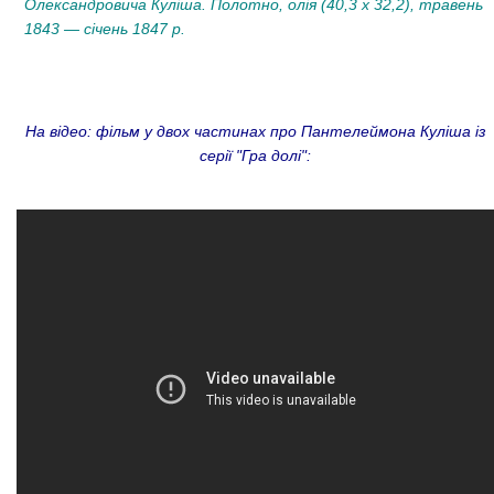
Олександровича Куліша. Полотно, олія (40,3 х 32,2), травень
1843 — січень 1847 р.
На відео: фільм у двох частинах про Пантелеймона Куліша із
серії "Гра долі":