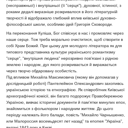
(несправжньої) і внутрішньої (її "серця"), духовної, істинної, з
роками дедалі виразніше розкривалося в його літературній
творчості й відображало глибокий вплив київської духовно-
філософської школи, особливо ідей Григорія Сковороди.
На переконання Куліша, Бог співіснує в нас і промовляє через
наше серце. Тож треба морально очиститися, щоб створити в
собі Храм Божий. При цьому для молодого літератора як для
типового представника культури українського романтизму
"серце", "внутрішня людина" нерозривно пов'язані з рідною
землею і народом, дух якого розкривається й виражається
через творчо обдаровану особистість.
Під впливом Михайла Максимовича (якому він допомагав у
дослідницькій роботі) Пантелеймон Олександрович захопивсь
українською історією та етнографією. Як співробітник Київської
археографічної комісії, він багато подорожує Правобережною
Україною, вивчає історичні документи й пам'ятки минулих епох,
знайомиться з фольклором і народним життям. До цього
періоду належать його балади, повість "Михайло Чарнышенко,
или Малороссия восемьдесят лет назад" та епопея "Україна",
видані 1843 року в Києві.