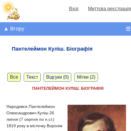
Вхід
Миттєва реєстрація
▲ Вгору
☰
Пантелеймон Куліш. Біографія
Все
Текст
Відгуки (0)
Мітки (2)
ПАНТЕЛЕЙМОН КУЛІШ. БІОГРАФІЯ
Народився Пантелеймон
Олександрович Куліш 26
липня (7 серпня по н.ст.)
1819 року в містечку Вороніж