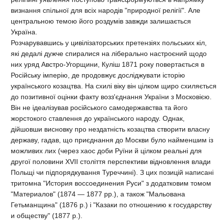
визнання спільної для всіх народів "природної релігії". Але
центральною темою його роздумів завжди залишається
Україна.
Розчарувавшись у цивілізаторських претензіях польських кіл,
які дедалі дужче спиралися на ліберально настроєний щодо
них уряд Австро-Угорщини, Куліш 1871 року повертається в
Російську імперію, де продовжує досліджувати історію
українського козацтва. На схилі віку він цілком щиро схиляється
до позитивної оцінки факту возз'єднання України з Московією.
Він не ідеалізував російського самодержавства та його
жорстокого ставлення до українського народу. Однак,
дійшовши висновку про нездатність козацтва створити власну
державу, гадав, що приєднання до Москви було найменшим із
можливих лих (через хаос доби Руїни й цілком реальні для
другої половини XVII століття перспективи відновлення влади
Польщі чи підпорядкування Туреччині). З цих позицій написані
тритомна "История воссоединения Руси" з додатковим томом
"Материалов" (1874 — 1877 рр.), а також "Мальована
Гетьманщина" (1876 р.) і "Казаки по отношению к государству
и обществу" (1877 р.).