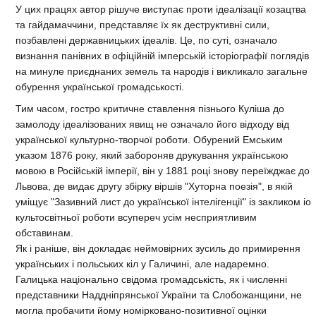
У цих працях автор рішуче виступає проти ідеалізації козацтва
та гайдамаччини, представляє їх як деструктивні сили,
позбавлені державницьких ідеалів. Це, по суті, означало
визнання панівних в офіційній імперській історіографії поглядів
на минуле приєднаних земель та народів і викликало загальне
обурення української громадськості.
Тим часом, гостро критичне ставлення пізнього Куліша до
замолоду ідеалізованих явищ не означало його відходу від
української культурно-творчої роботи. Обурений Емським
указом 1876 року, який забороняв друкування українською
мовою в Російській імперії, він у 1881 році знову переїжджає до
Львова, де видає другу збірку віршів "Хуторна поезія", в якій
уміщує "Зазивний лист до української інтелігенції" із закликом іо
культосвітньої роботи всупереч усім несприятливим
обставинам.
Як і раніше, він докладає неймовірних зусиль до примирення
українських і польських кіл у Галичині, але надаремно.
Галицька національно свідома громадськість, як і численні
представники Наддніпрянської України та Слобожанщини, не
могла пробачити йому номірковано-позитивної оцінки