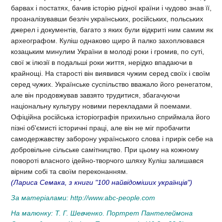
барвах і постатях, бачив історію рідної країни і чудово знав її,
проаналізувавши безліч українських, російських, польських
джерел і документів, багато з яких були відкриті ним самим як
археографом. Куліш однаково щиро й палко захоплювався
козацьким минулим України в молоді роки і громив, по суті,
свої ж ілюзії в подальші роки життя, нерідко впадаючи в
крайнощі. На старості він виявився чужим серед своїх і своїм
серед чужих. Українське суспільство вважало його ренегатом,
але він продовжував завзято трудитися, збагачуючи
національну культуру новими перекладами й поемами.
Офіційна російська історіографія прихильно сприймала його
пізні об'ємисті історичні праці, але він не міг пробачити
самодержавству заборону українського слова і прирік себе на
добровільне сільське самітництво. При цьому на кожному
повороті власного ідейно-творчого шляху Куліш залишався
вірним собі та своїм переконанням.
(Лариса Семака, з книги "100 найвідоміших українців")
За матеріалами:
http://www.abc-people.com
На малюнку: Т. Г. Шевченко. Портрет Пантелеймона