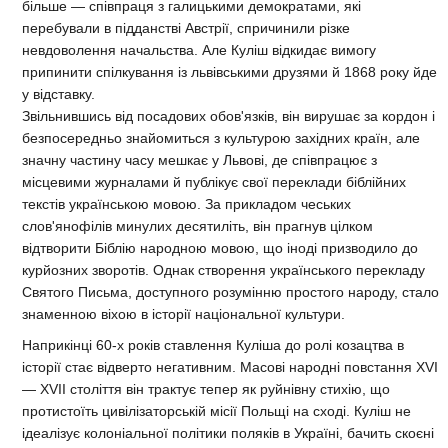
більше — співпраця з галицькими демократами, які
перебували в підданстві Австрії, спричинили різке
невдоволення начальства. Але Куліш відкидає вимогу
припинити спілкування із львівськими друзями й 1868 року йде
у відставку.
Звільнившись від посадових обов'язків, він вирушає за кордон і
безпосередньо знайомиться з культурою західних країн, але
значну частину часу мешкає у Львові, де співпрацює з
місцевими журналами й публікує свої переклади біблійних
текстів українською мовою. За прикладом чеських
слов'янофілів минулих десятиліть, він прагнув цілком
відтворити Біблію народною мовою, що іноді призводило до
курйозних зворотів. Однак створення українського перекладу
Святого Письма, доступного розумінню простого народу, стало
знаменною віхою в історії національної культури.
Наприкінці 60-х років ставлення Куліша до ролі козацтва в
історії стає відверто негативним. Масові народні повстання XVI
— XVII століття він трактує тепер як руйнівну стихію, що
протистоїть цивілізаторській місії Польщі на сході. Куліш не
ідеалізує колоніальної політики поляків в Україні, бачить скоєні