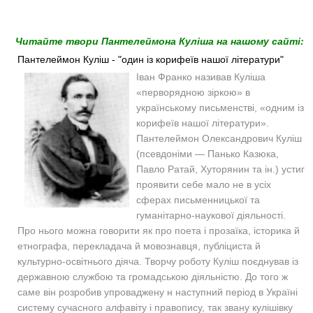
Читайте твори Пантелеймона Куліша на нашому сайті:
Пантелеймон Куліш - "один із корифеїв нашої літератури"
Іван Франко називав Куліша
«перворядною зіркою» в
українському письменстві, «одним із
корифеїв нашої літератури».
Пантелеймон Олександрович Куліш
(псевдоніми — Панько Казюка,
Павло Ратай, Хуторянин та ін.) устиг
проявити себе мало не в усіх
сферах письменницької та
гуманітарно-наукової діяльності.
Про нього можна говорити як про поета і прозаїка, історика й
етнографа, перекладача й мовознавця, публіциста й
культурно-освітнього діяча. Творчу роботу Куліш поєднував із
державною службою та громадською діяльністю. До того ж
саме він розробив упроваджену н наступний період в Україні
систему сучасного алфавіту і правопису, так звану кулішівку