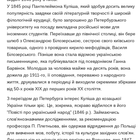
У 1845 році Пантелеймона Куліша, який здобув досить велику
популярність завдяки своїй літературній творчості й широкій
філологічній ерудиції, було запрошено до Петербурзького
університету на посаду викладача російської мови для
іноземних студентів. Переїхавши до північної столиці, він бере
шлюб з Олександрою Білозерською, сестрою свого київського
товариша, одного з провідних кирило-мефодіївців, Василя
Білозерського. Пізніше вона стала відомою українською
письменницею, яка публікувалася під псевдонімом Ганна
Барвінок. Молодша за чоловіка майже на десять років, вона
дожила до 1911-го, її оповідання, переважно з народного
життя, друкувалися в періодиці й виходили окремими збірками
від 50-х років XIX до перших років XX століття.
З переїздом до Петербурга інтерес Куліша до козацької
України тільки зріс. Це, зокрема, яскраво відбилося в його
"Повісті про український народ" (1846 р.). Займаючись
слов'янознавчими дослідженнями, за рекомендацією
професора П. Плетньова, він одержав відрядження до Польщі
для вивчення мов, побуту, історії та культури західних слов'ян.
Ллє через кілька місяців після приїзду до Варшави, вже 1847